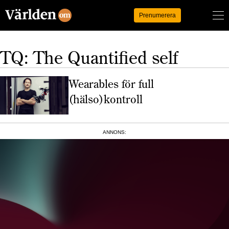
Logga in
Prenumerera
TQ: The Quantified self
Wearables för full
(hälso)kontroll
ANNONS: