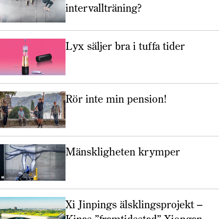
intervallträning?
Lyx säljer bra i tuffa tider
Rör inte min pension!
Mänskligheten krymper
Xi Jinpings älsklingsprojekt –
Kinas ”framtidsstad” Xiongan