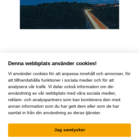
Denna webbplats använder cookies!
Vi använder
cookies
för att anpassa innehåll och annonser, för
att tillhandahålla funktioner i sociala medier och för att
analysera vår trafik. Vi delar också information om din
användning av vår webbplats med våra sociala medier,
reklam- och analyspartners som kan kombinera den med
Världen Om
tar upp trender inom geopolitik, vetenskap,
annan information som du har gett dem eller som de har
livsstil, affärer och kultur. Magasinet innehåller utvalda texter
samlat in från din användning av deras tjänster.
ur
The Economist
som ger perspektiv och större möjlighet till
förståelse för megatrender i världen. Texterna är översatta av
Jag samtycker
InPress. ©2026
The Economist
Newspaper Limited. Alla