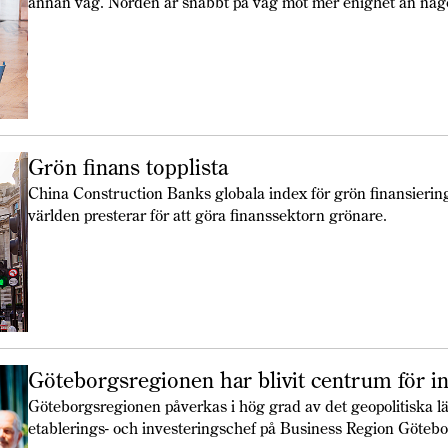
annan väg. Norden är snabbt på väg mot mer enighet än någ
Grön finans topplista
China Construction Banks globala index för grön finansierin
världen presterar för att göra finanssektorn grönare.
Göteborgsregionen har blivit centrum för i
Göteborgsregionen påverkas i hög grad av det geopolitiska l
etablerings- och investeringschef på Business Region Götebo