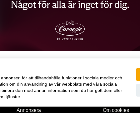
annonser, för att tillhandahålla funktioner i sociala medier och
ormation om din användning av vår webbplats med våra sociala
mbinera den med annan information som du har gett dem eller
s tjänster.
Annonsera
Om cookies
Om oss
Vår integritetspo
Kontakt
Prenumerationsvi
l,
Nyhetsbrev
E-tidningen
Köp tidigare nummer
www.inpress.com
lse