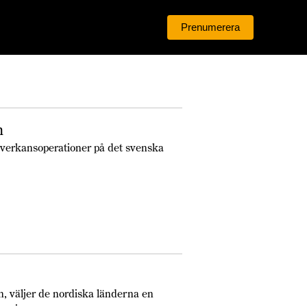
Prenumerera
Logga in
n
åverkansoperationer på det svenska
n, väljer de nordiska länderna en