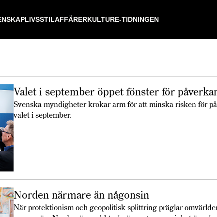
ENSKAP
LIVSSTIL
AFFÄRER
KULTUR
E-TIDNINGEN
Valet i september öppet fönster för påverka
Svenska myndigheter krokar arm för att minska risken för p
valet i september.
Norden närmare än någonsin
När protektionism och geopolitisk splittring präglar omvärlde