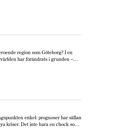
eroende region som Göteborg? I en
: världen har förändrats i grunden –
ngspunkten enkel: prognoser har sällan
nya kriser. Det inte bara en chock som
n av eskalerande händelser.