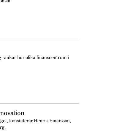
onsin.
g rankar hur olika finanscentrum i
nnovation
äget, konstaterar Henrik Einarsson,
rg.