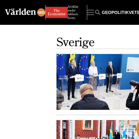
Artiklar
under
GEOPOLITIK
VET
exklusiv
licens.
Sverige