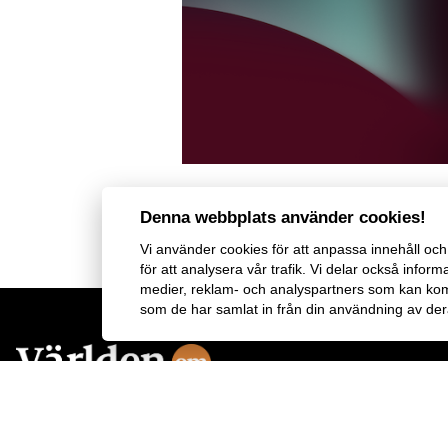
Denna webbplats använder cookies!
Vi använder
cookies
för att anpassa innehåll och 
för att analysera vår trafik. Vi delar också inf
medier, reklam- och analyspartners som kan ko
som de har samlat in från din användning av dera
Världen Om
tar upp trender inom geopolitik, vetenskap, livssti
affärer och kultur. Magasinet innehåller utvalda texter ur
The
Economist
som ger perspektiv och större möjlighet till förståe