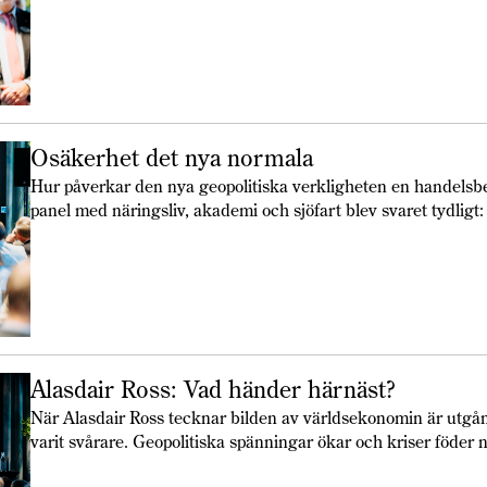
Osäkerhet det nya normala
Hur påverkar den nya geopolitiska verkligheten en handelsb
panel med näringsliv, akademi och sjöfart blev svaret tydligt
och företagen har redan börjat anpassa sig.
Alasdair Ross: Vad händer härnäst?
När Alasdair Ross tecknar bilden av världsekonomin är utgå
varit svårare. Geopolitiska spänningar ökar och kriser föder 
skakar världsekonomin – utan vi ser snarare en kedjereaktio