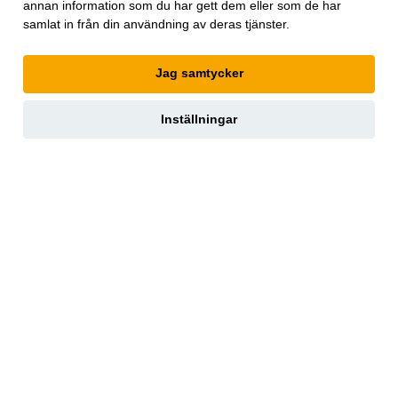
annan information som du har gett dem eller som de har
samlat in från din användning av deras tjänster.
Jag samtycker
Inställningar
Världen Om
tar upp trender inom geopolitik, vetenskap,
livsstil, affärer och kultur. Magasinet innehåller utvalda texter
ur
The Economist
som ger perspektiv och större möjlighet till
förståelse för megatrender i världen. Texterna är översatta av
InPress. ©2026
The Economist
Newspaper Limited. Alla
rättigheter förbehållna.
Annonsera
Om oss
Kontakt
Nyhetsbrev
Köp tidigare nummer
www.inpress.com
E-tidningen
Om cookies