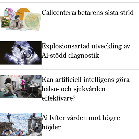
Callcenterarbetarens sista strid
Explosionsartad utveckling av
AI-stödd diagnostik
Kan artificiell intelligens göra
hälso- och sjukvården
effektivare?
Ai lyfter vården mot högre
höjder