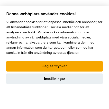
Denna webbplats använder cookies!
Vi använder
cookies
för att anpassa innehåll och annonser, för
att tillhandahålla funktioner i sociala medier och för att
analysera vår trafik. Vi delar också information om din
användning av vår webbplats med våra sociala medier,
reklam- och analyspartners som kan kombinera den med
Världen Om
tar upp trender inom geopolitik, vetenskap,
annan information som du har gett dem eller som de har
livsstil, affärer och kultur. Magasinet innehåller utvalda texter
samlat in från din användning av deras tjänster.
ur
The Economist
som ger perspektiv och större möjlighet till
förståelse för megatrender i världen. Texterna är översatta av
Jag samtycker
InPress. ©2026
The Economist
Newspaper Limited. Alla
rättigheter förbehållna.
Annonsera
Inställningar
Om oss
Kontakt
Nyhetsbrev
Köp tidigare nummer
www.inpress.com
E-tidningen