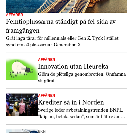
AFFÄRER
Femtioplussarna ständigt på fel sida av
framgången
Gråt inga tårar för millennials eller Gen Z. Tyck i stället
synd om 50-plussarna i Generation X.
AFFÄRER
Innovation utan Heureka
Glöm de plötsliga genombrotten. Omfamna
slitgörat.
AFFÄRER
Krediter så in i Norden
Sverige leder avbetalningstrenden BNPL,
”köp nu, betala sedan”, som är bättre än sitt
rykte.
EKN