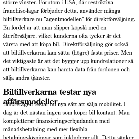
större vinster. Förutom i USA, där restriktiva
franchise-lagar förbjuder detta, använder många
biltillverkare nu ”agentmodellen” för direktförsäljning.
En fördel är att man slipper köpslå med en
återförsäljare, vilket kunderna ofta tycker är det
värsta med att köpa bil. Direktförsäljning gör också
att biltillverkarna kan sätta (högre) fasta priser. Men
det viktigaste är att det bygger upp kundrelationer så
att biltillverkarna kan hämta data från fordonen och
sälja andra tjänster.
Biltillverkarna testar nya
affärsmodeller
Bilföretagen testar nu nya sätt att sälja mobilitet. I
dag är det nästan ingen som köper bil kontant. Man
kompletterar finansieringserbjudanden med
månadsbetalning med mer flexibla
betalningslösningar som inkluderar allt. Detta sänker