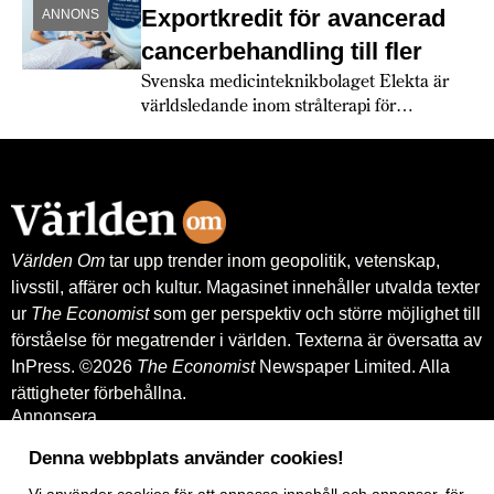
Exportkredit för avancerad
ANNONS
cancerbehandling till fler
Svenska medicinteknikbolaget Elekta är
världsledande inom strålterapi för
cancerbehandling – och fortsätter växa
globalt. Bland annat med hjälp av
leverantörskreditgarantier från
Exportkreditnämnden, EKN.
Världen Om
tar upp trender inom geopolitik, vetenskap,
livsstil, affärer och kultur. Magasinet innehåller utvalda texter
ur
The Economist
som ger perspektiv och större möjlighet till
förståelse för megatrender i världen. Texterna är översatta av
InPress. ©2026
The Economist
Newspaper Limited. Alla
rättigheter förbehållna.
Annonsera
Om oss
Kontakt
Denna webbplats använder cookies!
Nyhetsbrev