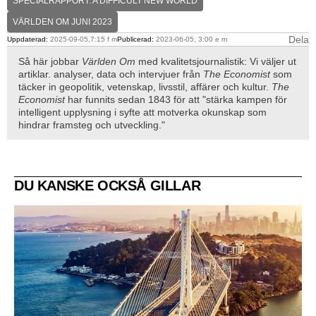
SPECIALRAPPORT: A DIFFICULT NEW WORLD
VÄRLDEN OM JUNI 2023
Dela
Uppdaterad:
2025-09-05,7:15 f m
Publicerad:
2023-06-05, 3:00 e m
Så här jobbar
Världen Om
med kvalitetsjournalistik: Vi väljer ut
artiklar. analyser, data och intervjuer från
The Economist
som
täcker in geopolitik, vetenskap, livsstil, affärer och kultur.
The
Economist
har funnits sedan 1843 för att "stärka kampen för
intelligent upplysning i syfte att motverka okunskap som
hindrar framsteg och utveckling."
DU KANSKE OCKSÅ GILLAR