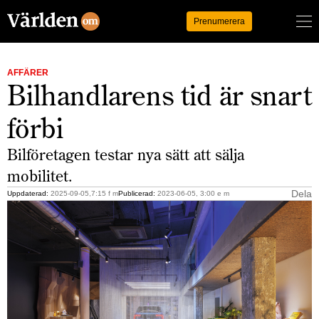
Logga in
Prenumerera
AFFÄRER
Bilhandlarens tid är snart
förbi
Bilföretagen testar nya sätt att sälja
mobilitet.
Dela
Uppdaterad:
2025-09-05,7:15 f m
Publicerad:
2023-06-05, 3:00 e m