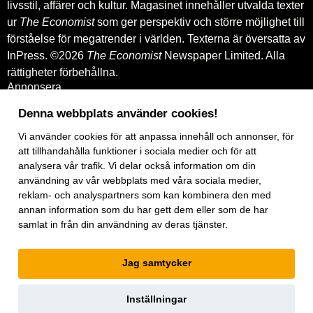
livsstil, affärer och kultur. Magasinet innehåller utvalda texter
ur
The Economist
som ger perspektiv och större möjlighet till
förståelse för megatrender i världen. Texterna är översatta av
InPress. ©2026
The Economist
Newspaper Limited. Alla
rättigheter förbehållna.
Annonsera
Om oss
Kontakt
Denna webbplats använder cookies!
Nyhetsbrev
Vi använder
cookies
för att anpassa innehåll och annonser, för
Köp tidigare nummer
www.inpress.com
att tillhandahålla funktioner i sociala medier och för att
E-tidningen
analysera vår trafik. Vi delar också information om din
Om cookies
användning av vår webbplats med våra sociala medier,
Vår integritetspolicy
reklam- och analyspartners som kan kombinera den med
Prenumerationsvillkor
annan information som du har gett dem eller som de har
E-tidningen
samlat in från din användning av deras tjänster.
Facebook
Instagram
Linkedin
Jag samtycker
Artiklar
under
exklusiv licens.
Inställningar