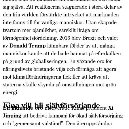
sig själva. Att reallönerna stagnerade i stora delar av
den fria världen förstärkte intrycket att marknaden
inte fanns till för vanliga människor. Utan skapade
tvärtom mer ojämlikhet, särskilt ifråga om
förmögenhetsfördelning. 2016 blev Brexit och valet
av
Donald Trump
kännbara följder av att många
människor kände att de hade hamnat på efterkälken
på grund av globaliseringen. En växande oro för
näringslivets bristande vilja och förmåga att agera
mot klimatförändringarna fick fler att kräva att
staterna skulle skynda på omställningen mot grön
energi.
Kina vill bli självförsörjande
En liknande oro
motiverade Kinas president
Xi
Jinping
att bedriva kampanj för ökad självförsörjning
och ”gemensamt välstånd”. Den återuppståndna