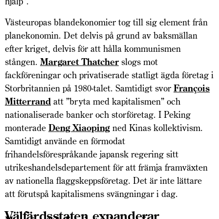
hjälp”.
Västeuropas blandekonomier tog till sig element från
planekonomin. Det delvis på grund av baksmällan
efter kriget, delvis för att hålla kommunismen
stången.
Margaret Thatcher
slogs mot
fackföreningar och privatiserade statligt ägda företag i
Storbritannien på 1980-talet. Samtidigt svor
François
Mitterrand
att ”bryta med kapitalismen” och
nationaliserade banker och storföretag. I Peking
monterade
Deng Xiaoping
ned Kinas kollektivism.
Samtidigt använde en förmodat
frihandelsförespråkande japansk regering sitt
utrikeshandelsdepartement för att främja framväxten
av nationella flaggskeppsföretag. Det är inte lättare
att förutspå kapitalismens svängningar i dag.
Välfärdsstaten expanderar