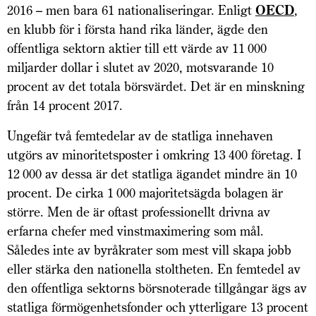
2016 – men bara 61 nationaliseringar. Enligt
OECD
,
en klubb för i första hand rika länder, ägde den
offentliga sektorn aktier till ett värde av 11 000
miljarder dollar i slutet av 2020, motsvarande 10
procent av det totala börs­värdet. Det är en minskning
från 14 procent 2017.
Ungefär två femtedelar av de statliga innehaven
utgörs av minoritetsposter i omkring 13 400 företag. I
12 000 av dessa är det statliga ägandet mindre än 10
procent. De cirka 1 000 majoritetsägda bolagen är
större. Men de är oftast professionellt drivna av
erfarna chefer med vinstmaximering som mål.
Således inte av byråkrater som mest vill skapa jobb
eller stärka den nationella stoltheten. En femtedel av
den offentliga sektorns börsnoterade tillgångar ägs av
statliga förmögenhetsfonder och ytterligare 13 procent