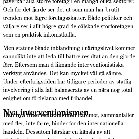
påverkar alla större företag i en mängd olika sektorer.
Och för det fjärde ser det ut som man har brutit
trenden mot lägre företagsskatter. Både politiker och
väljare ser i allt högre grad de oälskade storföretagen
som en praktisk inkomstkälla.
Men statens ökade inblandning i näringslivet kommer
sannolikt inte att leda till bättre resultat än den gjorde
förr. Eftersom man d liknande interventionistiska
verktyg användes. Det kan mycket väl gå sämre.
Under efterkrigstiden har tidigare perioder av statlig
involvering i alla fall balanserats av en nära nog total
enighet om fördelarna med frihandel.
Nya interventionismen
Den nya interventionismen
däremot, sammanfaller
med fler, inte färre, hinder för den internationella
handeln. Dessutom härskar en känsla av att