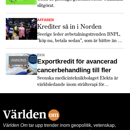
slitgörat.
AFFÄRER
Krediter så in i Norden
Sverige leder avbetalningstrenden BNPL,
”köp nu, betala sedan”, som är bättre än sitt
rykte.
EKN
Exportkredit för avancerad
ANNONS
cancerbehandling till fler
Svenska medicinteknikbolaget Elekta är
världsledande inom strålterapi för
cancerbehandling – och fortsätter växa
globalt. Bland annat med hjälp av
leverantörskreditgarantier från
Exportkreditnämnden, EKN.
Världen Om
tar upp trender inom geopolitik, vetenskap,