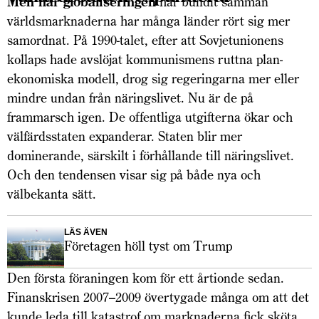
Men när globaliseringen
har bundit samman
världsmarknaderna har många länder rört sig mer
samordnat. På 1990-talet, efter att Sovjetunionens
kollaps hade avslöjat kommunismens ruttna plan­
ekonomiska modell, drog sig regeringarna mer eller
mindre undan från näringslivet. Nu är de på
frammarsch igen. De offentliga utgifterna ökar och
välfärdsstaten expanderar. Staten blir mer
dominerande, särskilt i förhållande till näringslivet.
Och den tendensen visar sig på både nya och
välbekanta sätt.
LÄS ÄVEN
Företagen höll tyst om Trump
Den första föraningen kom för ett årtionde sedan.
Finanskrisen 2007–2009 övertygade många om att det
kunde leda till katastrof om marknaderna fick sköta