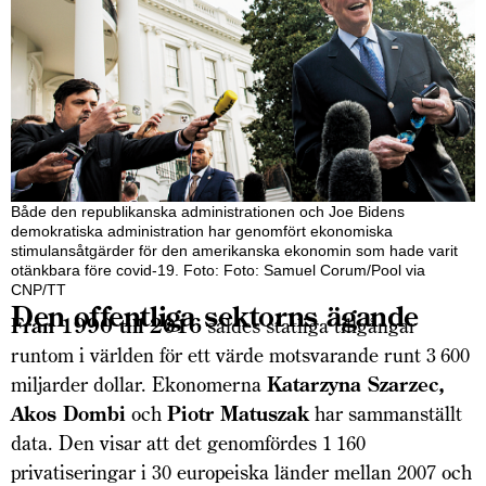
Både den republikanska administrationen och Joe Bidens
demokratiska administration har genomfört ekonomiska
stimulansåtgärder för den amerikanska ekonomin som hade varit
otänkbara före covid-19. Foto: Foto: Samuel Corum/Pool via
CNP/TT
Den offentliga sektorns ägande
Från 1990 till 2016
såldes statliga tillgångar
runtom i världen för ett värde motsvarande runt 3 600
miljarder dollar. Ekonomerna
Katarzyna Szarzec,
Akos Dombi
och
Piotr Matuszak
har sammanställt
data. Den visar att det genomfördes 1 160
privatiseringar i 30 europeiska länder mellan 2007 och