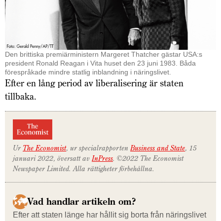
Den brittiska premiärministern Margeret Thatcher gästar USA:s
president Ronald Reagan i Vita huset den 23 juni 1983. Båda
förespråkade mindre statlig inblandning i näringslivet.
Efter en lång period av liberalisering är staten
tillbaka.
Ur
The Economist
, ur specialrapporten
Business and State
, 15
januari 2022, översatt av
InPress
. ©2022 The Economist
Newspaper Limited. Alla rättigheter förbehållna.
Vad handlar artikeln om?
Efter att staten länge har hållit sig borta från näringslivet