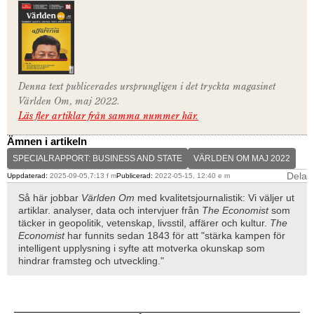
Denna text publicerades ursprungligen i det tryckta magasinet
Världen Om, maj 2022.
Läs fler artiklar från samma nummer här.
Ämnen i artikeln
SPECIALRAPPORT: BUSINESS AND STATE
VÄRLDEN OM MAJ 2022
Dela
Uppdaterad:
2025-09-05,7:13 f m
Publicerad:
2022-05-15, 12:40 e m
Så här jobbar
Världen Om
med kvalitetsjournalistik: Vi väljer ut
artiklar. analyser, data och intervjuer från
The Economist
som
täcker in geopolitik, vetenskap, livsstil, affärer och kultur.
The
Economist
har funnits sedan 1843 för att "stärka kampen för
intelligent upplysning i syfte att motverka okunskap som
hindrar framsteg och utveckling."