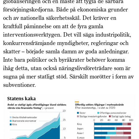
globaliseringen och en måste att tygla de sårbara
försörjningskedjorna. Både på ekonomiska grunder
och av nationella säkerhetsskäl. Det kräver en
kraftfull påminnelse om att de fyra gamla
interventionsverktygen. Det vill säga industripolitik,
konkurrensfrämjande myndig­heter, regleringar och
skatter – började samla damm av goda anledningar.
Inte bara politiker och byråkrater behöver komma
ihåg detta, utan också näringslivsföreträdare som är
sugna på mer statligt stöd. Särskilt morötter i form av
subventioner.