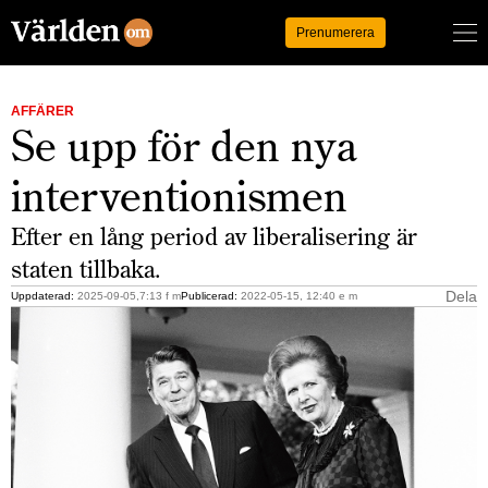
Logga in
Prenumerera
AFFÄRER
Se upp för den nya
interventionismen
Efter en lång period av liberalisering är
staten tillbaka.
Dela
Uppdaterad:
2025-09-05,7:13 f m
Publicerad:
2022-05-15, 12:40 e m