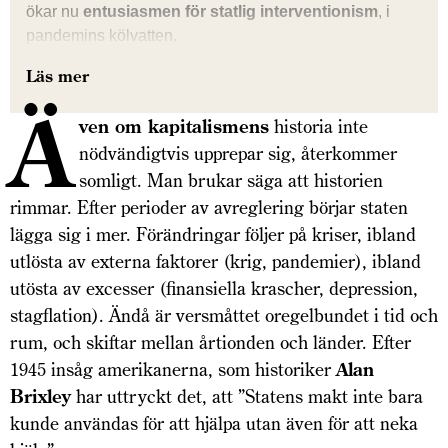
ökar nu
entusiasmen för statlig interventionism
, i
pandemins kölvatten.
Läs mer
Ä
ven om kapitalismens
historia inte
nödvändigtvis upprepar sig, återkommer
somligt. Man brukar säga att historien
rimmar. Efter perioder av avreglering börjar staten
lägga sig i mer. Förändringar följer på kriser, ibland
utlösta av externa faktorer (krig, pandemier), ibland
utösta av excesser (finansiella krascher, depression,
stagflation). Ändå är versmåttet oregelbundet i tid och
rum, och skiftar mellan årtionden och länder. Efter
1945 insåg amerikanerna, som historiker
Alan
Brixley
har uttryckt det, att ”Statens makt inte bara
kunde användas för att hjälpa utan även för att neka