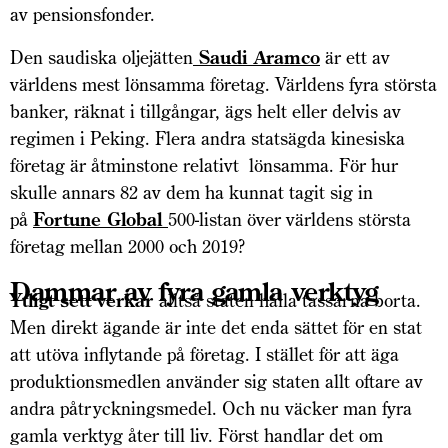
av pensionsfonder.
Den saudiska oljejätten
Saudi Aramco
är ett av
världens mest lönsamma företag. Världens fyra största
banker, räknat i tillgångar, ägs helt eller delvis av
regimen i Peking. Flera andra statsägda kinesiska
företag är åtminstone relativt lönsamma. För hur
skulle annars 82 av dem ha kunnat tagit sig in
på
Fortune Global
500-listan över världens största
företag mellan 2000 och 2019?
Dammar av fyra gamla verktyg
Ytligt sett verkar
alltså staten hålla tassarna borta.
Men direkt ägande är inte det enda sättet för en stat
att utöva inflytande på företag. I stället för att äga
produktionsmedlen använder sig staten allt oftare av
andra påtryckningsmedel. Och nu väcker man fyra
gamla verktyg åter till liv. Först handlar det om