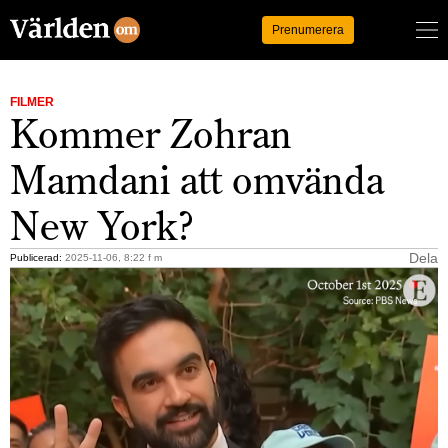
Logga in
Prenumerera
FILMER
Kommer Zohran
Mamdani att omvända
New York?
Dela
Publicerad:
2025-11-06, 8:22 f m