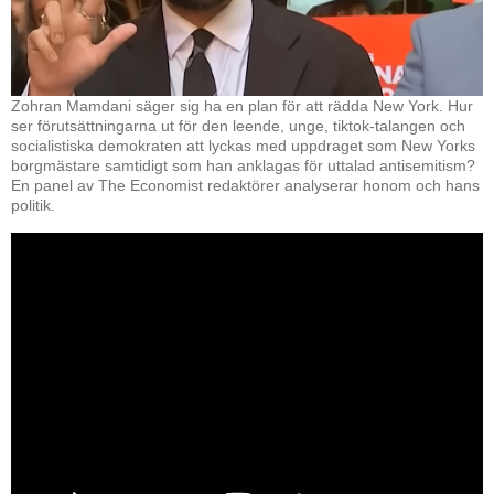
Zohran Mamdani säger sig ha en plan för att rädda New York. Hur
ser förutsättningarna ut för den leende, unge, tiktok-talangen och
socialistiska demokraten att lyckas med uppdraget som New Yorks
borgmästare samtidigt som han anklagas för uttalad antisemitism?
En panel av The Economist redaktörer analyserar honom och hans
politik.