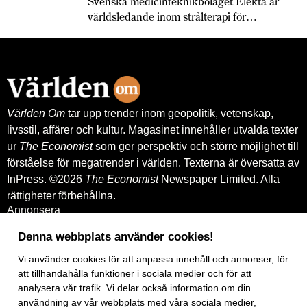
Svenska medicinteknikbolaget Elekta är
världsledande inom strålterapi för
cancerbehandling – och fortsätter växa
globalt. Bland annat med hjälp av
leverantörskreditgarantier från
Exportkreditnämnden, EKN.
Världen Om
tar upp trender inom geopolitik, vetenskap,
livsstil, affärer och kultur. Magasinet innehåller utvalda texter
ur
The Economist
som ger perspektiv och större möjlighet till
förståelse för megatrender i världen. Texterna är översatta av
InPress. ©2026
The Economist
Newspaper Limited. Alla
rättigheter förbehållna.
Annonsera
Om oss
Kontakt
Denna webbplats använder cookies!
Nyhetsbrev
Vi använder
cookies
för att anpassa innehåll och annonser, för
Köp tidigare nummer
www.inpress.com
att tillhandahålla funktioner i sociala medier och för att
E-tidningen
analysera vår trafik. Vi delar också information om din
Om cookies
användning av vår webbplats med våra sociala medier,