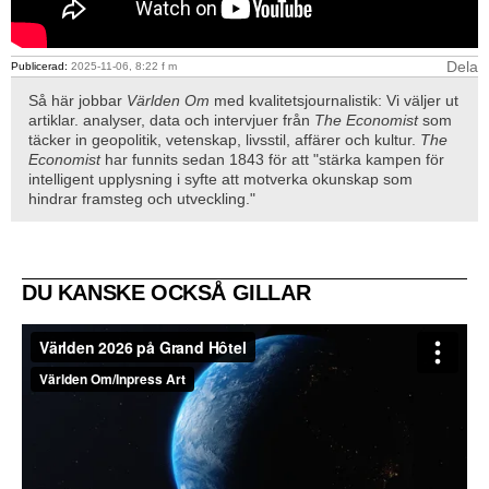
Dela
Publicerad:
2025-11-06, 8:22 f m
Så här jobbar
Världen Om
med kvalitetsjournalistik: Vi väljer ut
artiklar. analyser, data och intervjuer från
The Economist
som
täcker in geopolitik, vetenskap, livsstil, affärer och kultur.
The
Economist
har funnits sedan 1843 för att "stärka kampen för
intelligent upplysning i syfte att motverka okunskap som
hindrar framsteg och utveckling."
DU KANSKE OCKSÅ GILLAR