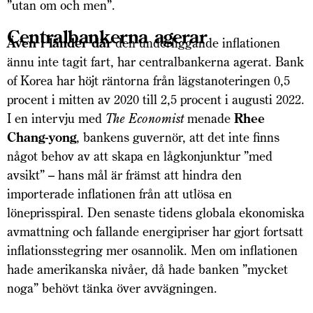
”utan om och men”.
Centralbankerna agerar
Även i länder där
den underliggande inflationen
ännu inte tagit fart, har centralbankerna agerat. Bank
of Korea har höjt räntorna från lägstanote­ringen 0,5
procent i mitten av 2020 till 2,5 procent i augusti 2022.
I en intervju med
The Economist
menade
Rhee
Chang-yong
, bankens guvernör, att det inte finns
något behov av att skapa en lågkonjunktur ”med
avsikt” – hans mål är främst att hindra den
importerade inflationen från att utlösa en
löneprisspiral. Den senaste tidens globala ekonomiska
avmattning och fallande energipriser har gjort fortsatt
inflationsstegring mer osannolik. Men om inflationen
hade amerikanska nivåer, då hade banken ”mycket
noga” behövt tänka över avvägningen.