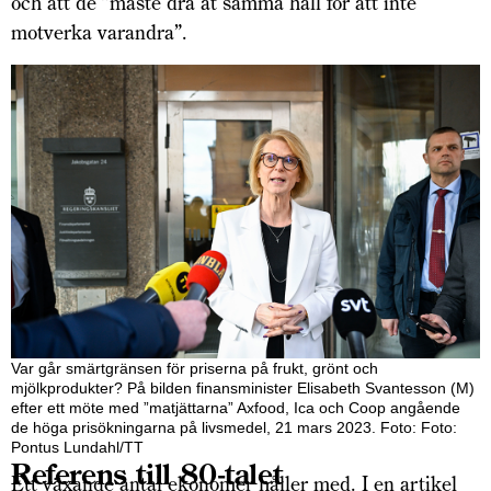
och att de ”måste dra åt samma håll för att inte
motverka varandra”.
Var går smärtgränsen för priserna på frukt, grönt och
mjölkprodukter? På bilden finansminister Elisabeth Svantesson (M)
efter ett möte med ”matjättarna” Axfood, Ica och Coop angående
de höga prisökningarna på livsmedel, 21 mars 2023. Foto: Foto:
Pontus Lundahl/TT
Referens till 80-talet
Ett växande antal ekonomer håller med. I en artikel