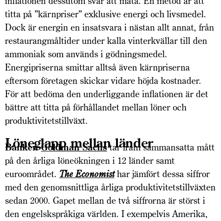
inflationen dessutom svår att mäta. En metod är att
titta på ”kärnpriser” exklusive energi och livsmedel.
Dock är energin en insatsvara i nästan allt annat, från
restaurangmåltider under kalla vinterkvällar till den
ammoniak som används i gödningsmedel.
Energipriserna smittar alltså även kärnpriserna
eftersom företagen skickar vidare höjda kostnader.
För att bedöma den underliggande inflationen är det
bättre att titta på förhållandet mellan löner och
produktivitetstillväxt.
Löneglapp mellan länder
Banken
Goldman Sachs
tar fram sammansatta mått
på den årliga löneökningen i 12 länder samt
euroområdet.
The Economist
har jämfört dessa siffror
med den genomsnittliga årliga produktivitetstillväxten
sedan 2000. Gapet mellan de två siffrorna är störst i
den engelskspråkiga världen. I exempelvis Amerika,