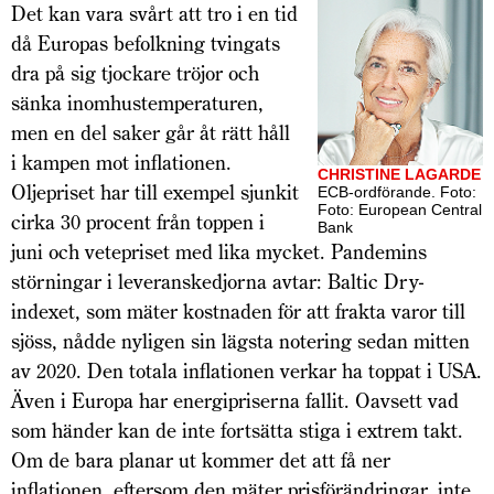
Det kan vara svårt att tro i en tid
då Europas befolkning tvingats
dra på sig tjockare tröjor och
sänka inomhustemperaturen,
men en del saker går åt rätt håll
i kampen mot inflationen.
CHRISTINE LAGARDE
Oljepriset har till exempel sjunkit
ECB-ordförande. Foto:
Foto: European Central
cirka 30 procent från toppen i
Bank
juni och vetepriset med lika mycket. Pandemins
störningar i leveranskedjorna avtar: Baltic Dry-
indexet, som mäter kostnaden för att frakta varor till
sjöss, nådde nyligen sin lägsta notering sedan mitten
av 2020. Den totala inflationen verkar ha toppat i USA.
Även i Europa har energipriserna fallit. Oavsett vad
som händer kan de inte fortsätta stiga i extrem takt.
Om de bara planar ut kommer det att få ner
inflationen, eftersom den mäter prisförändringar, inte