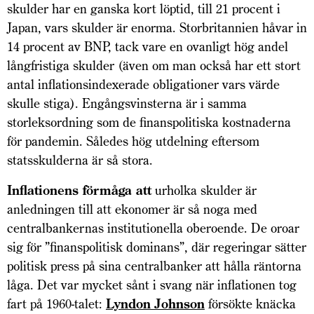
skulder har en ganska kort löptid, till 21 procent i
Japan, vars skulder är enorma. Storbritannien håvar in
14 procent av BNP, tack vare en ovanligt hög andel
långfristiga skulder (även om man också har ett stort
antal inflationsindexerade obligationer vars värde
skulle stiga). Engångsvinsterna är i samma
storleksordning som de finanspolitiska kostnaderna
för pandemin. Således hög utdelning eftersom
statsskulderna är så stora.
Inflationens förmåga att
urholka skulder är
anledningen till att ekonomer är så noga med
centralbankernas institutionella oberoende. De oroar
sig för ”finanspolitisk dominans”, där regeringar sätter
politisk press på sina centralbanker att hålla räntorna
låga. Det var mycket sånt i svang när inflationen tog
fart på 1960-talet:
Lyndon Johnson
försökte knäcka