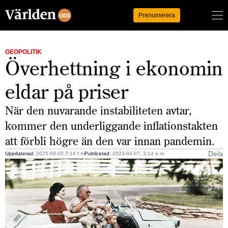
Logga in
Prenumerera
GEOPOLITIK
Överhettning i ekonomin
eldar på priser
När den nuvarande instabiliteten avtar,
kommer den underliggande inflationstakten
att förbli högre än den var innan pandemin.
Dela
Uppdaterad:
2025-09-05,7:14 f m
Publicerad:
2023-04-07, 3:14 e m