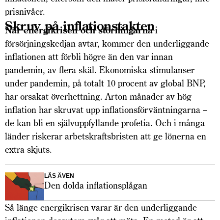
prisnivåer.
Skruv på inflationstakten
När energikrisen och störningarna
i
försörjningskedjan avtar, kommer den underliggande
inflationen att förbli högre än den var innan
pandemin, av flera skäl. Ekonomiska stimulanser
under pandemin, på totalt 10 procent av global BNP,
har orsakat överhettning. Arton månader av hög
inflation har skruvat upp inflationsförväntningarna –
de kan bli en självuppfyllande profetia. Och i många
länder riskerar arbetskraftsbristen att ge lönerna en
extra skjuts.
LÄS ÄVEN
Den dolda inflationsplågan
Så länge energikrisen varar är den underliggande