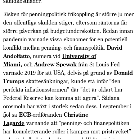
skuldkostnader.
Risken för penningpolitisk frikoppling är större ju mer
den offentliga skulden stiger, eftersom räntorna får
större påverkan på budgetunderskotten. Redan innan
pandemin varnade vissa ekonomer för en potentiell
konflikt mellan penning- och finanspolitik.
David
Andolfatto
, numera vid
University of
Miami,
och
Andrew Spewak
från St Louis Fed
varnade 2019 för att USA, delvis på grund av
Donald
Trumps
skattesänkningar, kunde stå inför ”den
perfekta inflationsstormen” där ”det är oklart hur
Federal Reserve kan komma att agera”. Sådana
orosmoln har växt i storlek sedan dess. I september i
fjol sa
ECB
-ordföranden
Christine
Lagarde
varnande att ”penning- och finanspolitiken
har kompletterande roller i kampen mot pristrycket”