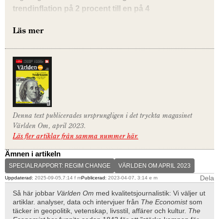
trendinflation på 2 procent till en på 4
procent.
Beräkningen görs genom att ta den vägda
Läs mer
genomsnittliga löptiden för ett lands obligationer
exklusive centralbanksinnehav, som är en del av den
offentliga sektorn. Sedan beräknas hur mycket nuvärdet
av en nollkupongobligation med den löptiden skulle
falla på grund av högre inflation.
I de flesta fall leder
det till att värdet på statsskulden minskar med cirka
10 procent
. Som procentandel av BNP varierar vinsten
från
Denna text publicerades ursprungligen i det tryckta magasinet
Världen Om, april 2023.
7 procent i USA till 21 procent i Japan. Stor­britannien
Läs fler artiklar från samma nummer här.
håvar in 14 procent av BNP. Engångs­vinsterna är i
samma storleksordning som de finanspolitiska
Ämnen i artikeln
kostnaderna för pandemin – hög utdelning eftersom
SPECIALRAPPORT: REGIM CHANGE
VÄRLDEN OM APRIL 2023
statsskulderna är så stora.
Dela
Uppdaterad:
2025-09-05,7:14 f m
Publicerad:
2023-04-07, 3:14 e m
Så här jobbar
Världen Om
med kvalitetsjournalistik: Vi väljer ut
artiklar. analyser, data och intervjuer från
The Economist
som
täcker in geopolitik, vetenskap, livsstil, affärer och kultur.
The