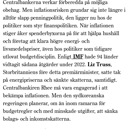
Centralbankerna verkar förberedda på möjliga
obehag. Men inflationsrisken grundar sig inte längre i
alltför slapp penningpolitik, den ligger nu hos de
politiker som styr finanspolitiken. När inflationen
stiger åker spenderbyxorna på för att hjälpa hushåll
och företag att klara högre energi- och
livsmedelspriser, även hos politiker som tidigare
utlovat budgetdisciplin. Enligt
IMF
hade 94 länder
vidtagit sådana åtgärder under 2022.
Liz Truss
,
Storbritanniens före detta premiärminister, satte tak
på energipriserna och sänkte skatterna, samtidigt.
Centralbankiren Rhee må vara engagerad i att
bekämpa inflationen. Men den sydkoreanska
regeringen planerar, om än inom ramarna för
budgetregler och med minskade utgifter, att sänka
bolags- och inkomstskatterna.