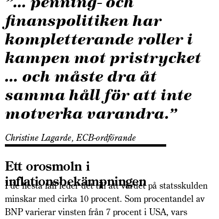
”… penning- och
finanspolitiken har
kompletterande roller i
kampen mot pristrycket
… och måste dra åt
samma håll för att inte
motverka varandra.”
Christine Lagarde, ECB-ordförande
Ett orosmoln i
inflationsbekämpningen
I de flesta fall leder det till att värdet på statsskulden
minskar med cirka 10 procent. Som procentandel av
BNP varierar vinsten från 7 procent i USA, vars