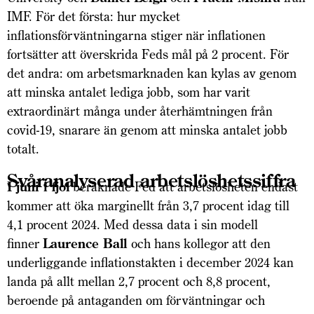
IMF. För det första: hur mycket
inflationsförväntningarna stiger när inflationen
fortsätter att överskrida Feds mål på 2 procent. För
det andra: om arbetsmarknaden kan kylas av genom
att minska antalet lediga jobb, som har varit
extraordinärt många under återhämtningen från
covid-19, snarare än genom att minska antalet jobb
totalt.
Svåranalyserad arbetslöshetssiffra
I juni i fjol
beräknade Fed att arbetslösheten endast
kommer att öka marginellt från 3,7 procent idag till
4,1 procent 2024. Med dessa data i sin modell
finner
Laurence Ball
och hans kollegor att den
underliggande inflationstakten i december 2024 kan
landa på allt mellan 2,7 procent och 8,8 procent,
beroende på antaganden om förväntningar och