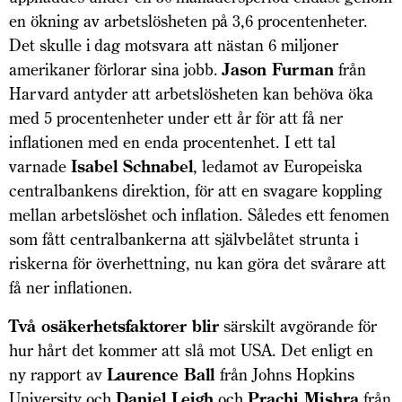
en ökning av arbetslösheten på 3,6 procentenheter.
Det skulle i dag motsvara att nästan 6 miljoner
amerikaner förlorar sina jobb.
Jason Furman
från
Harvard antyder att arbetslösheten kan behöva öka
med 5 procentenheter under ett år för att få ner
inflationen med en enda procentenhet. I ett tal
varnade
Isabel Schnabel
, ledamot av Europeiska
centralbankens direktion, för att en svagare koppling
mellan arbetslöshet och inflation. Således ett fenomen
som fått centralbankerna att självbelåtet strunta i
riskerna för överhettning, nu kan göra det svårare att
få ner inflationen.
Två osäkerhetsfaktorer blir
särskilt avgörande för
hur hårt det kommer att slå mot USA. Det enligt en
ny rapport av
Laurence Ball
från Johns Hopkins
University och
Daniel Leigh
och
Prachi Mishra
från