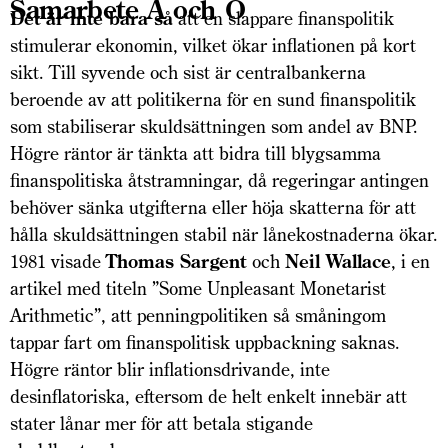
Samarbete A och O
Det är inte bara så
att en slappare finanspolitik
stimulerar ekonomin, vilket ökar inflationen på kort
sikt. Till syvende och sist är centralbankerna
beroende av att politikerna för en sund finanspolitik
som stabiliserar skuldsättningen som andel av BNP.
Högre räntor är tänkta att bidra till blygsamma
finanspolitiska åtstramningar, då regeringar antingen
behöver sänka utgifterna eller höja skatterna för att
hålla skuldsättningen stabil när lånekostnaderna ökar.
1981 visade
Thomas Sargent
och
Neil Wallace
, i en
artikel med titeln ”Some Unpleasant Monetarist
Arithmetic”, att penningpolitiken så småningom
tappar fart om finanspolitisk uppbackning saknas.
Högre räntor blir inflationsdrivande, inte
desinflatoriska, eftersom de helt enkelt innebär att
stater lånar mer för att betala stigande