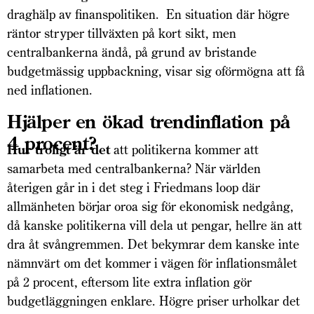
draghälp av finanspolitiken. En situation där högre
räntor stryper tillväxten på kort sikt, men
centralbankerna ändå, på grund av bristande
budgetmässig uppbackning, visar sig oförmögna att få
ned inflationen.
Hjälper en ökad trendinflation på
4 procent?
Hur troligt är det
att politikerna kommer att
samarbeta med centralbankerna? När världen
återigen går in i det steg i Friedmans loop där
allmänheten börjar oroa sig för ekonomisk nedgång,
då kanske politikerna vill dela ut pengar, hellre än att
dra åt svångremmen. Det bekymrar dem kanske inte
nämnvärt om det kommer i vägen för inflationsmålet
på 2 procent, eftersom lite extra inflation gör
budgetläggningen enklare. Högre priser urholkar det