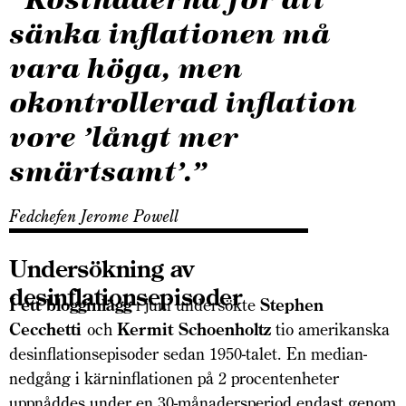
sänka inflationen må
vara höga, men
okontrollerad inflation
vore ’långt mer
smärtsamt’.”
Fedchefen Jerome Powell
Undersökning av
desinflationsepisoder
I e
tt blogginlägg
i juni undersökte
Stephen
Cecchetti
och
Kermit Schoenholtz
tio amerikanska
desinflationsepisoder sedan 1950-talet. En median­
nedgång i kärninflationen på 2 procentenheter
uppnåddes under en 30-månadersperiod endast genom