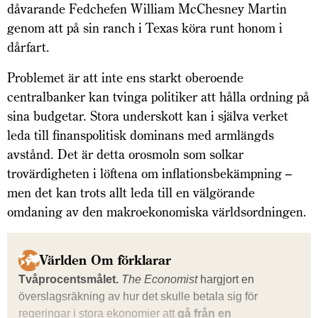
dåvarande Fedchefen William McChesney Martin
genom att på sin ranch i Texas köra runt honom i
dårfart.
Problemet är att inte ens starkt oberoende
centralbanker kan tvinga politiker att hålla ordning på
sina budgetar. Stora underskott kan i själva verket
leda till finanspolitisk dominans med armlängds
avstånd. Det är detta orosmoln som solkar
trovärdigheten i löftena om inflationsbekämpning –
men det kan trots allt leda till en välgörande
omdaning av den makroekonomiska världsordningen.
Världen Om förklarar
Tvåprocentsmålet.
The Economist
hargjort en
överslagsräkning av hur det skulle betala sig för
regeringar i stora ekonomier att
gå från en