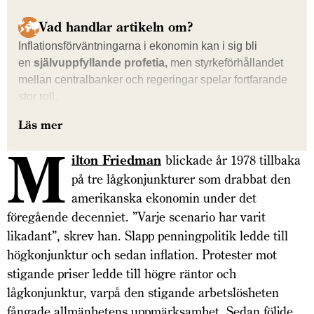
Vad handlar artikeln om?
Inflationsförvänt­ningarna i ekonomin kan i sig bli
en
självupp­fyllande profetia,
men styrke­förhållandet
mellan central­banker och regeringar spelar fortfarande
stor roll.
Läs mer
M
ilton Friedman
blickade år 1978 tillbaka
på tre lågkonjunkturer som drabbat den
amerikanska ekonomin under det
föregående decenniet. ”Varje scenario har varit
likadant”, skrev han. Slapp penningpolitik ledde till
högkonjunktur och sedan inflation. Protester mot
stigande priser ledde till högre räntor och
lågkonjunktur, varpå den stigande arbetslösheten
fångade allmänhetens uppmärksamhet. Sedan följde