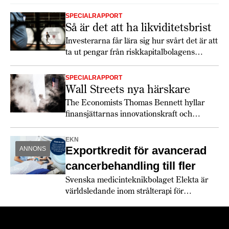
SPECIALRAPPORT
Så är det att ha likviditetsbrist
Investerarna får lära sig hur svårt det är att
ta ut pengar från riskkapitalbolagens
fonder.
SPECIALRAPPORT
Wall Streets nya härskare
The Economists Thomas Bennett hyllar
finansjättarnas innovationskraft och
dynamik, men varnar för hybris.
EKN
Exportkredit för avancerad
ANNONS
cancerbehandling till fler
Svenska medicinteknikbolaget Elekta är
världsledande inom strålterapi för
cancerbehandling – och fortsätter växa
globalt. Bland annat med hjälp av
leverantörskreditgarantier från