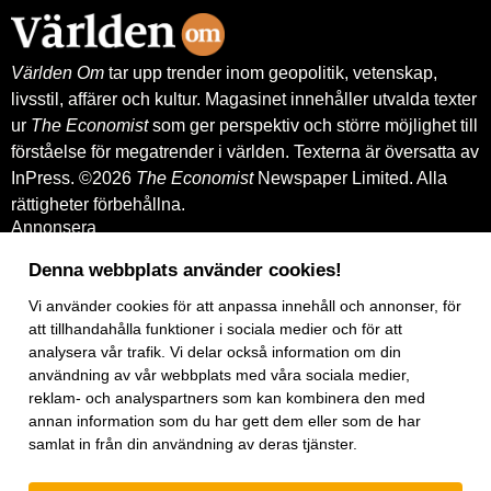
Exportkreditnämnden, EKN.
Världen Om
tar upp trender inom geopolitik, vetenskap,
livsstil, affärer och kultur. Magasinet innehåller utvalda texter
ur
The Economist
som ger perspektiv och större möjlighet till
förståelse för megatrender i världen. Texterna är översatta av
InPress. ©2026
The Economist
Newspaper Limited. Alla
rättigheter förbehållna.
Annonsera
Om oss
Kontakt
Denna webbplats använder cookies!
Nyhetsbrev
Vi använder
cookies
för att anpassa innehåll och annonser, för
Köp tidigare nummer
www.inpress.com
att tillhandahålla funktioner i sociala medier och för att
E-tidningen
analysera vår trafik. Vi delar också information om din
Om cookies
användning av vår webbplats med våra sociala medier,
Vår integritetspolicy
reklam- och analyspartners som kan kombinera den med
Prenumerationsvillkor
annan information som du har gett dem eller som de har
E-tidningen
samlat in från din användning av deras tjänster.
Facebook
Instagram
Linkedin