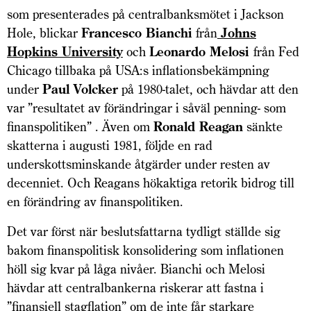
som presenterades på centralbanksmötet i Jackson
Hole, blickar
Francesco Bianchi
från
Johns
Hopkins University
och
Leonardo Melosi
från Fed
Chicago tillbaka på USA:s inflationsbekämpning
under
Paul Volcker
på 1980-talet, och hävdar att den
var ”resultatet av förändringar i såväl penning- som
finanspolitiken” . Även om
Ronald Reagan
sänkte
skatterna i augusti 1981, följde en rad
underskottsminskande åtgärder under resten av
decenniet. Och Reagans hökaktiga retorik bidrog till
en förändring av finanspolitiken.
Det var först när beslutsfattarna tydligt ställde sig
bakom finanspolitisk konsolidering som inflationen
höll sig kvar på låga nivåer. Bianchi och Melosi
hävdar att centralbankerna riskerar att fastna i
”finansiell stagflation” om de inte får starkare