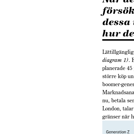
försök
dessa 
hur de
Lättillgängli
diagram 1)
. 
planerade 45 
större köp u
boomer-genera
Marknadsanaly
nu, betala se
London, talar
gränser när h