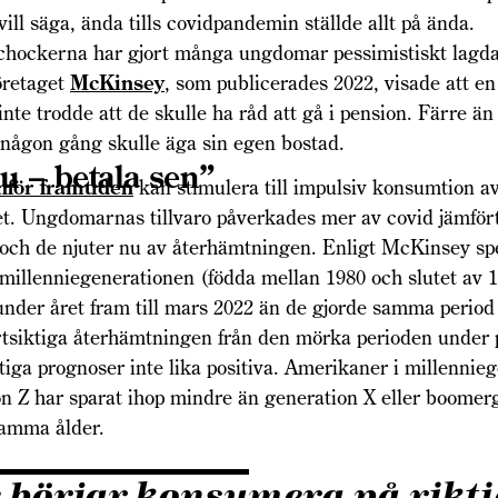
vill säga, ända tills covidpandemin ställde allt på ända.
chockerna har gjort många ungdomar pessimistiskt lagda
öretaget
McKinsey
, som publi­cerades 2022, visade att en
inte trodde att de skulle ha råd att gå i pension. Färre än
 någon gång skulle äga sin egen bostad.
u – betala sen”
nför framtiden
kan stimulera till impulsiv konsumtion a
uet. Ungdomarnas tillvaro påverkades mer av covid jämfö
 och de njuter nu av återhämtningen. Enligt McKinsey s
millenniegenerationen (födda mellan 1980 och slutet av 1
nder året fram till mars 2022 än de gjorde samma period 
rtsiktiga återhämtningen från den mörka perioden under
tiga prognoser inte lika positiva. Amerikaner i millennie
n Z har sparat ihop mindre än generation X eller boomer
samma ålder.
 börjar konsumera på rikti