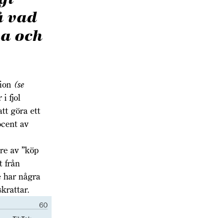
å vad
ha och
ion
(se
i fjol
tt göra ett
ocent av
re av ”köp
t från
e har några
krattar.