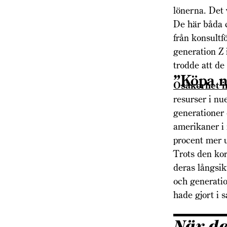
lönerna. Det 
De här båda 
från konsultf
generation Z 
trodde att de
”Köpa n
Osäkerhet i
resurser i n
generationer
amerikaner i 
procent mer u
Trots den ko
deras långsik
och generatio
hade gjort i 
När de