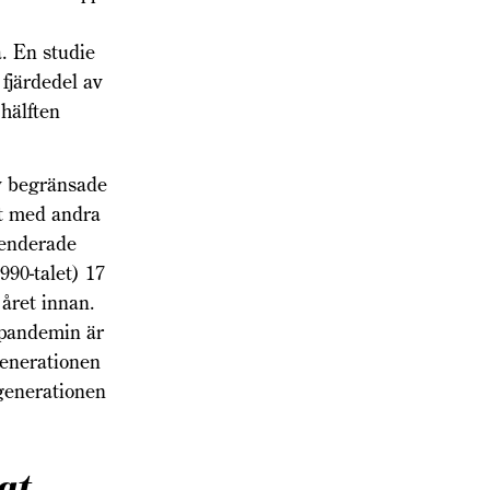
. En studie
 fjärdedel av
 hälften
v begränsade
rt med andra
penderade
990-talet) 17
året innan.
 pandemin är
generationen
­generationen
gt