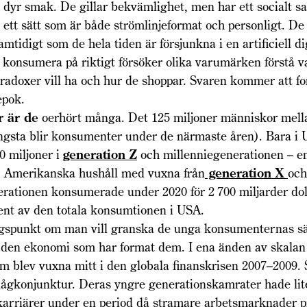
 dyr smak. De gillar bekvämlighet, men har ett socialt 
å ett sätt som är både strömlinjeformat och personligt. De 
amtidigt som de hela tiden är försjunkna i en artificiell di
 konsumera på riktigt försöker olika varumärken förstå v
radoxer vill ha och hur de shoppar. Svaren kommer att f
epok.
r är de
oerhört många. Det 125 miljoner människor mell
ngsta blir konsumenter under de närmaste åren). Bara i 
10 miljoner i
generation Z
och millenniegenerationen – en
. Amerikanska hushåll med vuxna från
generation X
och
rationen konsumerade under 2020 för 2 700 miljarder doll
ent av den totala konsumtionen i USA.
gspunkt om man vill granska de unga konsumenternas sät
på den ekonomi som har format dem. I ena änden av skalan
om blev vuxna mitt i den globala finanskrisen 2007–2009
 lågkonjunktur. Deras yngre generationskamrater hade lit
 karriärer under en period då stramare arbetsmarknader 