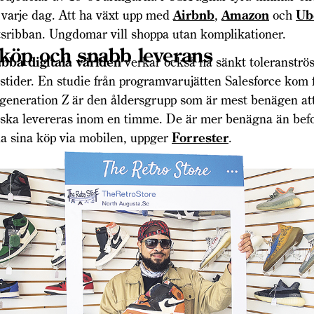
 varje dag. Att ha växt upp med
Airbnb
,
Amazon
och
Ub
sribban. Ungdomar vill shoppa utan komplikationer.
köp och snabb leverans
bba digitala världen
verkar också ha sänkt toleranströs
stider. En studie från programvarujätten Salesforce kom fr
generation Z är den åldersgrupp som är mest benägen att
 ska levereras inom en timme. De är mer benägna än bef
ala sina köp via mobilen, uppger
Forrester
.