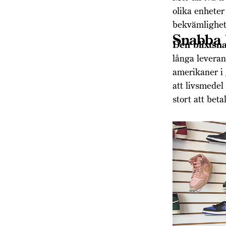
olika enheter
bekvämlighet
Snabba 
Den blixtsna
långa leveran
amerikaner i 
att livsmedel
stort att bet