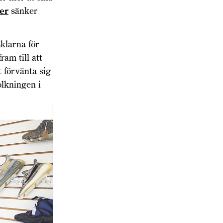
er
sänker
klarna för
am till att
 förvänta sig
olkningen i