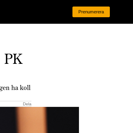
Prenumerera
Logga in
 PK
gen ha koll
Dela