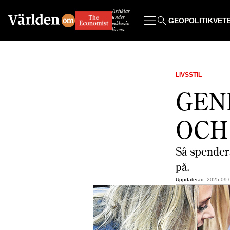
Artiklar
under
GEOPOLITIK
VET
exklusiv
licens.
LIVSSTIL
GENE
OCH
Så spender
på.
Uppdaterad:
2025-09-0