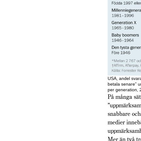
USA, andel svar
betala senare” 
per generation,
På många sätt
”uppmärksamh
snabbare och 
medier innebä
uppmärksamhe
Mer än två tr