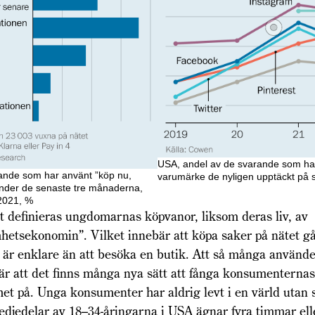
USA, andel av de svarande som har 
ande som har använt ”köp nu,
varumärke de nyligen upptäckt på 
under de senaste tre månaderna,
 2021, %
 definieras ungdomarnas köpvanor, liksom deras liv, av
etsekonomin”. Vilket innebär att köpa saker på nätet gå
är enklare än att besöka en butik. Att så många använde
r att det finns många nya sätt att fånga konsumenternas
t på. Unga konsumenter har aldrig levt i en värld utan
edjedelar av 18–34-åringarna i USA ägnar fyra timmar ell