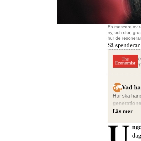
En mascara av rät
ny, och stor, g
hur de resonerar
Så spenderar 
U
T
Vad ha
Hur ska han
generatione
Läs mer
U
ngd
dag