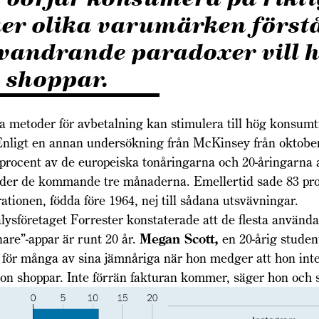
er olika varumärken först
vandrande paradoxer vill 
 shoppar.
ga metoder för avbetalning kan stimulera till hög konsumt
Enligt en annan undersökning från McKinsey från oktober 
procent av de europeiska tonåringarna och 20-åringarna a
nder de kommande tre månaderna. Emellertid sade 83 pr
tionen, födda före 1964, nej till sådana utsvävningar.
sföretaget Forrester konstaterade att de flesta använda
nare”-appar är runt 20 år.
Megan Scott,
en 20-årig studen
 för många av sina jämnåriga när hon medger att hon int
on shoppar. Inte förrän fakturan kommer, säger hon och s