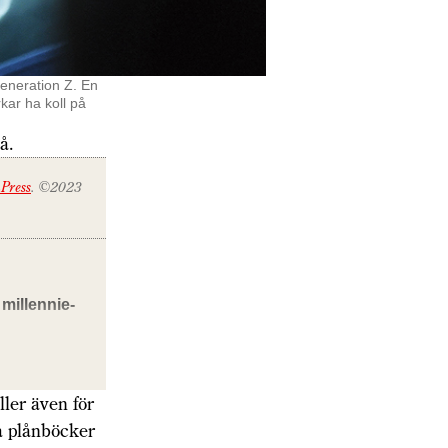
generation Z. En
ar ha koll på
å.
nPress
. ©2023
millennie­
ller även för
a plånböcker