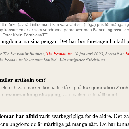
t märke (av rätt influencer) kan vara värt sitt (höga) pris för många i 
rupp konsumenter är som vandrande paradoxer men Bianca Ingrosso verk
. Foto: Karin Törnblom/TT
ungdomarna sina pengar. Det här bör företagen ha koll p
r The Economist Business,
The Economist
, 16 januari 2023, översatt av
I
he Economist Newspaper Limited. Alla rättigheter förbehållna.
ndlar artikeln om?
deln och varumärken kunna förstå sig på
hur generation Z och 
n resonerar kring shopping,
varumärken och hållbarhet.
omar har alltid
varit svårbegripliga för de äldre. Det gä
ens ungdom: de är märkliga på många sätt. De har tunn