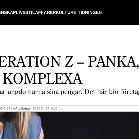
ENSKAP
LIVSSTIL
AFFÄRER
KULTUR
E-TIDNINGEN
RATION Z – PANKA,
 KOMPLEXA
ar ungdomarna sina pengar. Det här bör företa
5,7:14 f m
Publicerad:
2023-04-27, 8:22 f m