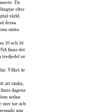
samvete. De
längtar efter
gital värld.
ad dessa
orma nästa
an 10 och 34
USA finns det
 tredjedel av
ar. Vilket är
t att tänka,
 finns dagens
. Som sedan
e mer tur och
pressade upp