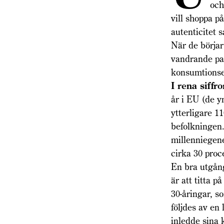
och
vill shoppa p
autenticitet s
När de börjar
vandrande pa
konsumtions
I rena siffro
år i EU (de y
ytterligare 1
befolkningen
millenniegene
cirka 30 proc
En bra utgån
är att titta 
30-åringar, s
följdes av en
inledde sina