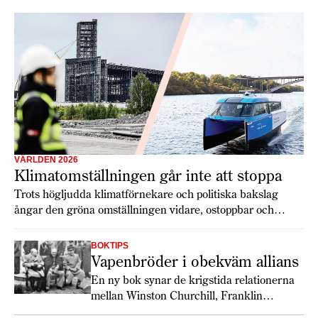
VÄRLDEN 2026
Klimatomställningen går inte att stoppa
Trots högljudda klimatförnekare och politiska bakslag
ångar den gröna omställningen vidare, ostoppbar och
alltmer avgörande för framtidens konkurrenskraft. Varken
Trump eller geopolitisk oro kan bromsa den
BOKTIPS
samhällstransformation som nu rullar över världen.
Vapenbröder i obekväm allians
En ny bok synar de krigstida relationerna
mellan Winston Churchill, Franklin
Roosevelt och Josef Stalin.