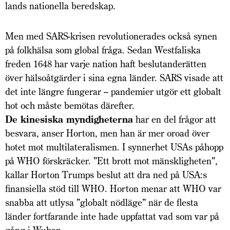
lands nationella beredskap.
Men med SARS-krisen revolutionerades också synen
på folkhälsa som global fråga. Sedan Westfaliska
freden 1648 har varje nation haft beslutanderätten
över hälsoåtgärder i sina egna länder. SARS visade att
det inte längre fungerar – pandemier utgör ett globalt
hot och måste bemötas därefter.
De kinesiska myndigheterna
har en del frågor att
besvara, anser Horton, men han är mer oroad över
hotet mot multilateralismen. I synnerhet USAs påhopp
på WHO förskräcker. ”Ett brott mot mänskligheten”,
kallar Horton Trumps beslut att dra ned på USA:s
finansiella stöd till WHO. Horton menar att WHO var
snabba att utlysa ”globalt nödläge” när de flesta
länder fortfarande inte hade uppfattat vad som var på