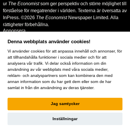
ur
The Economist
som ger perspektiv och större möjlighet till
förståelse för megatrender i världen. Texterna är översatta av
InPress. ©2026
The Economist
Newspaper Limited. Alla
rättigheter förbehållna.
Annonsera
Om oss
Kontakt
Denna webbplats använder cookies!
Nyhetsbrev
Vi använder
cookies
för att anpassa innehåll och annonser, för
Köp tidigare nummer
www.inpress.com
att tillhandahålla funktioner i sociala medier och för att
E-tidningen
analysera vår trafik. Vi delar också information om din
Om cookies
användning av vår webbplats med våra sociala medier,
Vår integritetspolicy
reklam- och analyspartners som kan kombinera den med
Prenumerationsvillkor
annan information som du har gett dem eller som de har
E-tidningen
samlat in från din användning av deras tjänster.
Facebook
Instagram
Linkedin
Jag samtycker
Artiklar
under
exklusiv licens.
Inställningar