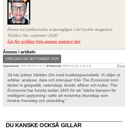
Denna text publicerades ursprungligen i det tryckta magasinet
Världen Om, september 2020.
Läs fler artiklar från samma nummer här.
Ämnen i artikeln
VÄRLDEN OM SEPTEMBER 2020
Dela
Uppdaterad:
2025-09-05,7:11 f m
Publicerad:
2020-11-16, 1:11 e m
Så här jobbar
Världen Om
med kvalitetsjournalistik: Vi väljer ut
artiklar. analyser, data och intervjuer från
The Economist
som
täcker in geopolitik, vetenskap, livsstil, affärer och kultur.
The
Economist
har funnits sedan 1843 för att "stärka kampen för
intelligent upplysning i syfte att motverka okunskap som
hindrar framsteg och utveckling."
DU KANSKE OCKSÅ GILLAR