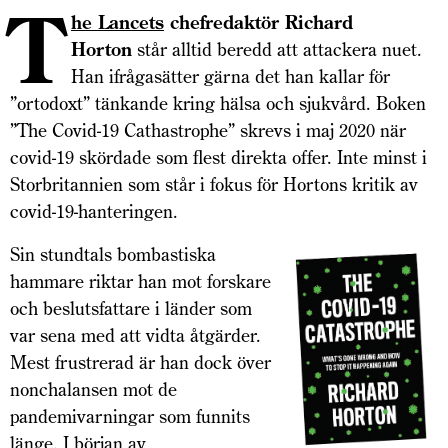
T
he Lancets
chefredaktör Richard
Horton
står alltid beredd att attackera nuet.
Han ifrågasätter gärna det han kallar för
”ortodoxt” tänkande kring hälsa och sjukvård. Boken
”The Covid-19 Cathastrophe” skrevs i maj 2020 när
covid-19 skördade som flest direkta offer. Inte minst i
Storbritannien som står i fokus för Hortons kritik av
covid-19-hanteringen.
Sin stundtals bombastiska
hammare riktar han mot forskare
och beslutsfattare i länder som
var sena med att vidta åtgärder.
Mest frustrerad är han dock över
nonchalansen mot de
pandemivarningar som funnits
länge. I början av