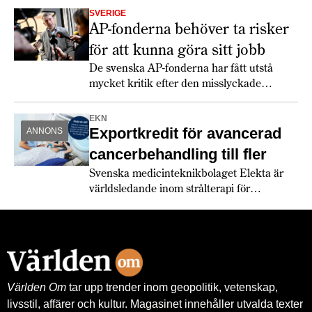
SVERIGE
AP-fonderna behöver ta risker
för att kunna göra sitt jobb
De svenska AP-fonderna har fått utstå
mycket kritik efter den misslyckade
investeringen i batteriföretaget Northvolt.
Men Niklas Ekvall på Fjärde AP-fonden
EKN
och Mats Langensjö på konsultfirman
Exportkredit för avancerad
ANNONS
Arkwright menar att sådana risker måste
cancerbehandling till fler
tas.
Svenska medicinteknikbolaget Elekta är
världsledande inom strålterapi för
cancerbehandling – och fortsätter växa
globalt. Bland annat med hjälp av
leverantörskreditgarantier från
Exportkreditnämnden, EKN.
Världen Om
tar upp trender inom geopolitik, vetenskap,
livsstil, affärer och kultur. Magasinet innehåller utvalda texter