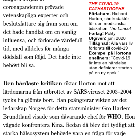
THE COVID-19
coronapandemin prövade
CATHASTROPHE
Författare:
Richard
vetenskapliga experter och
Horton, chefredaktör
beslutsfattare sig fram som om
för den medicinska
tidskriften
The Lancet
det hade handlat om en vanlig
Förlag:
Polity
Utgiven:
juni 2020
influensa, och förlorade värdefull
Tillägnad:
Alla vars liv
tid, med alldeles för många
förlorats till covid-19
Exempel på Hortons
dödsfall som följd. Det hade inte
oneliners:
“Covid-19
är inte en händelse
behövt bli så.
utan definierar starten
på en ny epok.”
Den hårdaste kritiken
riktar Horton mot att
lärdomarna från utbrottet av SARS-viruset 2003–2004
tycks ha glömts bort. Han poängterar vikten av det
ledarskap Norges för detta statsminister Gro Harlem
Brundtland visade som dåvarande chef för
WHO
. Hon
vågade konfrontera Kina. Redan då blev det tydligt att
starka hälsosystem behövde vara en fråga för varje