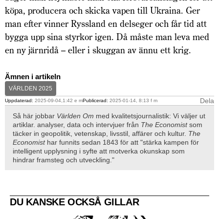
köpa, producera och skicka vapen till Ukraina. Ger
man efter vinner Ryssland en delseger och får tid att
bygga upp sina styrkor igen. Då måste man leva med
en ny järnridå – eller i skuggan av ännu ett krig.
Ämnen i artikeln
VÄRLDEN 2025
Dela
Uppdaterad:
2025-09-04,1:42 e m
Publicerad:
2025-01-14, 8:13 f m
Så här jobbar
Världen Om
med kvalitetsjournalistik: Vi väljer ut
artiklar. analyser, data och intervjuer från
The Economist
som
täcker in geopolitik, vetenskap, livsstil, affärer och kultur.
The
Economist
har funnits sedan 1843 för att "stärka kampen för
intelligent upplysning i syfte att motverka okunskap som
hindrar framsteg och utveckling."
DU KANSKE OCKSÅ GILLAR