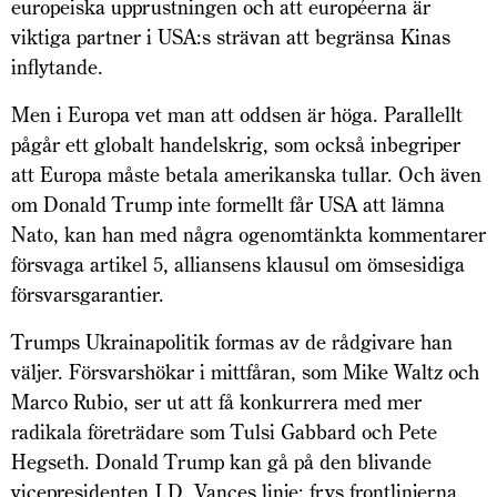
europeiska upprustningen och att européerna är
viktiga partner i USA:s strävan att begränsa Kinas
inflytande.
Men i Europa vet man att oddsen är höga. Parallellt
pågår ett globalt handelskrig, som också inbegriper
att Europa måste betala amerikanska tullar. Och även
om Donald Trump inte formellt får USA att lämna
Nato, kan han med några ogenomtänkta kommentarer
försvaga artikel 5, alliansens klausul om ömsesidiga
försvarsgarantier.
Trumps Ukrainapolitik formas av de rådgivare han
väljer. Försvarshökar i mittfåran, som Mike Waltz och
Marco Rubio, ser ut att få konkurrera med mer
radikala företrädare som Tulsi Gabbard och Pete
Hegseth. Donald Trump kan gå på den blivande
vicepresidenten J.D. Vances linje: frys frontlinjerna