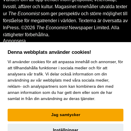
livsstil, affärer och kultur. Magasinet innehåller utvalda texter
ur
The Economist
som ger perspektiv och större möjlighet till
förståelse för megatrender i världen. Texterna är översatta av
InPress. ©2026
The Economist
Newspaper Limited. Alla
rättigheter förbehållna.
Annonsera
Om oss
Kontakt
Denna webbplats använder cookies!
Nyhetsbrev
Köp tidigare nummer
Vi använder
cookies
för att anpassa innehåll och annonser, för
www.inpress.com
att tillhandahålla funktioner i sociala medier och för att
E-tidningen
analysera vår trafik. Vi delar också information om din
Om cookies
användning av vår webbplats med våra sociala medier,
Vår integritetspolicy
reklam- och analyspartners som kan kombinera den med
Prenumerationsvillkor
annan information som du har gett dem eller som de har
E-tidningen
Facebook
samlat in från din användning av deras tjänster.
Instagram
Linkedin
Jag samtycker
Artiklar
under
exklusiv licens.
Inställningar