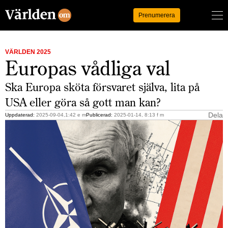
Logga in
Prenumerera
VÄRLDEN 2025
Europas vådliga val
Ska Europa sköta försvaret själva, lita på
USA eller göra så gott man kan?
Dela
Uppdaterad:
2025-09-04,1:42 e m
Publicerad:
2025-01-14, 8:13 f m