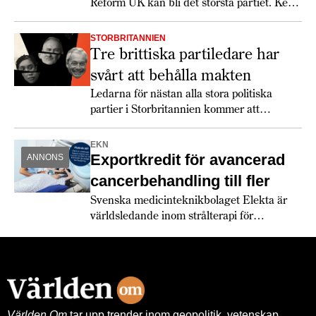
Reform UK kan bli det största partiet. Keir
Starmer får det svettigt, speciellt om
soffliggarna blir aktiva.
STORBRITANNIEN
Tre brittiska partiledare har
svårt att behålla makten
Ledarna för nästan alla stora politiska
partier i Storbritannien kommer att
utmanas rejält 2026.
EKN
Exportkredit för avancerad
ANNONS
cancerbehandling till fler
Svenska medicinteknikbolaget Elekta är
världsledande inom strålterapi för
cancerbehandling – och fortsätter växa
globalt. Bland annat med hjälp av
leverantörskreditgarantier från
Exportkreditnämnden, EKN.
Världen Om
tar upp trender inom geopolitik, vetenskap,