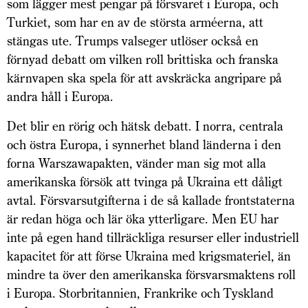
som lägger mest pengar på försvaret i Europa, och
Turkiet, som har en av de största arméerna, att
stängas ute. Trumps valseger utlöser också en
förnyad debatt om vilken roll brittiska och franska
kärnvapen ska spela för att avskräcka angripare på
andra håll i Europa.
Det blir en rörig och hätsk debatt. I norra, centrala
och östra Europa, i synnerhet bland länderna i den
forna Warszawapakten, vänder man sig mot alla
amerikanska försök att tvinga på Ukraina ett dåligt
avtal. Försvarsutgifterna i de så kallade frontstaterna
är redan höga och lär öka ytterligare. Men EU har
inte på egen hand tillräckliga resurser eller industriell
kapacitet för att förse Ukraina med krigsmateriel, än
mindre ta över den amerikanska försvarsmaktens roll
i Europa. Storbritannien, Frankrike och Tyskland