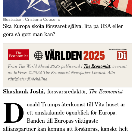
Illustration: Cristiana Couceiro
Ska Europa sköta försvaret själva, lita på USA eller
göra så gott man kan?
Från The World Ahead 2025 publicerad i
The Economist
, översatt
av InPress. ©2024 The Economist Newspaper Limited. Alla
rättigheter förbehållna.
Shashank Joshi,
försvarsredaktör,
The Economist
D
onald Trumps återkomst till Vita huset är
ett omskakande ögonblick för Europa.
Banden till Europas viktigaste
allianspartner kan komma att försämras, kanske helt