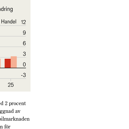
ed 2 procent
yggnad av
 bilmarknaden
n för