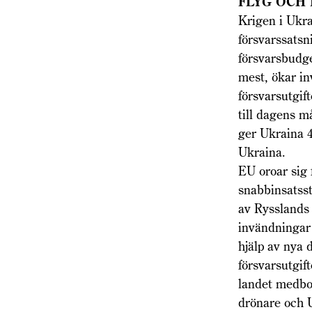
FLYG OCH
Krigen i Ukr
försvarssatsn
försvarsbudge
mest, ökar in
försvarsutgif
till dagens m
ger Ukraina 4
Ukraina.
EU oroar sig
snabbinsatsst
av Rysslands 
invändningar 
hjälp av nya 
försvarsutgif
landet medbor
drönare och U