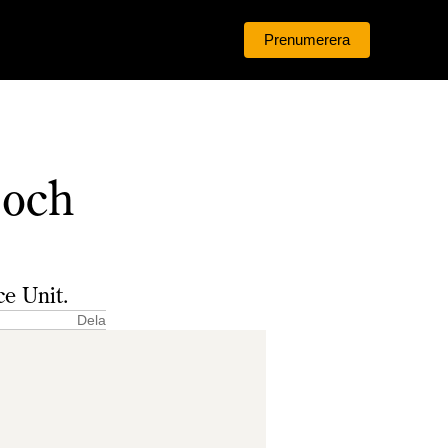
Prenumerera
Logga in
 och
e Unit.
Dela