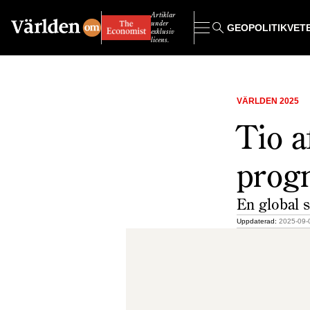
Artiklar
under
GEOPOLITIK
VET
exklusiv
licens.
VÄRLDEN 2025
Tio a
progn
En global 
Uppdaterad:
2025-09-0