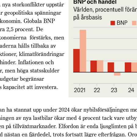
nya storkonflikter uppstår
r geopolitiska spänningar
ekonomin. Globala BNP
ra 2,5 procent. De
konomierna förstärks, men
aderna hålls tillbaka av
ktioner, klimatförändringar
hinder. Inflationen och
er, men höga statsskulder
budgetar begränsar
 kapacitet att investera.
tan ha stannat upp under 2024 ökar nybilsförsäljningen m
ningen av nya lastbilar ökar med 4 procent tack vare utb
en på tillväxtmarknader. Elfordon är enda ljusglimten på
 nästan en fjärdedel, trots fortsatt lägre efterfrågan. Oro