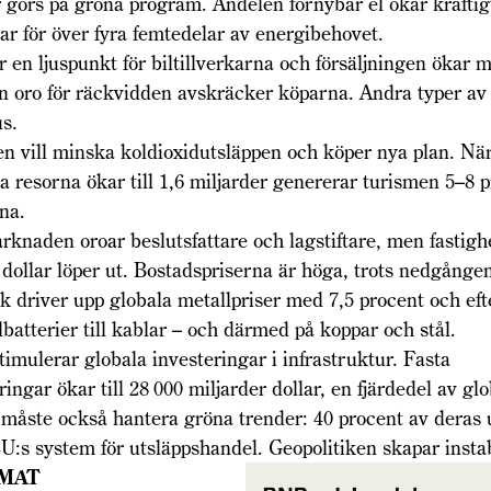
görs på gröna program. Andelen förnybar el ökar kraftigt
ar för över fyra femtedelar av energibehovet.
r en ljuspunkt för bil­tillverkarna och försäljningen ökar 
n oro för räckvidden avskräcker köparna. Andra typer av
s.
n vill minska koldioxid­utsläppen och köper nya plan. Nä
la resorna ökar till 1,6 miljarder genererar turismen 5–8 
na.
naden oroar beslutsfattare och lagstiftare, men fastighe
 dollar löper ut. Bostadspriserna är höga, trots nedgången
k driver upp globala metallpriser med 7,5 procent och ef
il­batterier till kablar – och därmed på koppar och stål.
imulerar globala investeringar i infrastruktur. Fasta
ringar ökar till 28 000 miljarder dollar, en fjärdedel av gl
måste också hantera gröna trender: 40 procent av deras 
U:s system för utsläppshandel. Geopolitiken skapar instab
IMAT