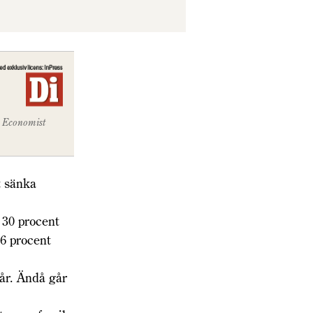
e Economist
t sänka
r 30 procent
16 procent
år. Ändå går