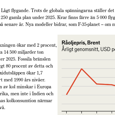
Lågt flygande. Trots de globala spänningarna ställer de
 250 gamla plan under 2025. Kvar finns färre än 5 000 fly
på senare år. Nya modeller bidrar, som F-35-planet – om 
kningen ökar med 2 procent,
ga 14 500 miljarder ton
ter 2025. Fossila bränslen
ygt 80 procent av detta och
oxidutsläppen ökar 1,7
t med 1990 års nivåer.
 av kol minskar i Europa
ika, men inte i Indien och
nas kolkonsumtion närmar
ivå.