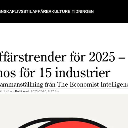
ENSKAP
LIVSSTIL
AFFÄRER
KULTUR
E-TIDNINGEN
ffärstrender för 2025 –
os för 15 industrier
sammanställning från The Economist Intelligenc
4,1:44 e m
Publicerad:
2025-02-20, 8:27 f m