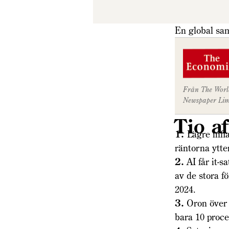
En global sa
Från The Worl
Newspaper Limit
Tio a
1.
Lägre infl
räntorna ytte
2.
AI får it-s
av de stora f
2024.
3.
Oron över å
bara 10 proce