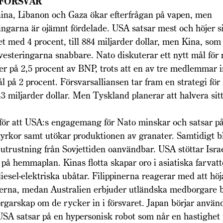
 FÖRSVAR
aina, Libanon och Gaza ökar efterfrågan på vapen, men
ingarna är ojämnt fördelade. USA satsar mest och höjer s
t med 4 procent, till 884 miljarder dollar, men Kina, som
vesteringarna snabbare. Nato diskuterar ett nytt mål för 
ter på 2,5 procent av BNP, trots att en av tre medlemmar 
ål på 2 procent. Försvarsalliansen tar fram en strategi fö
3 miljarder dollar. Men Tyskland planerar att halvera sitt 
 för att USA:s engagemang för Nato minskar och satsar p
yrkor samt utökar produktionen av granater. Samtidigt bl
utrustning från Sovjettiden oanvändbar. USA stöttar Israel
på hemmaplan. Kinas flotta skapar oro i asiatiska farvatt
diesel-elektriska ubåtar. Filippinerna reagerar med att höj
terna, medan Australien erbjuder utländska medborgare b
garskap om de rycker in i försvaret. Japan börjar använ
SA satsar på en hypersonisk robot som når en hastighet 