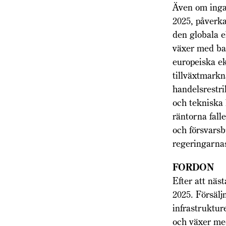
Även om inga 
2025, påverka
den globala 
växer med ba
europeiska e
tillväxtmarkn
handelsrestri
och tekniska 
räntorna fall
och försvars
regeringarnas
FORDON
Efter att näs
2025. Försälj
infrastruktur
och växer med