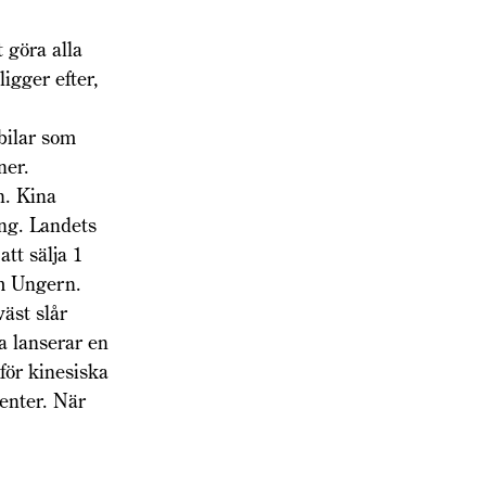
 göra alla
ligger efter,
bilar som
ner.
n. Kina
ing. Landets
tt sälja 1
ch Ungern.
äst slår
a lanserar en
för kinesiska
enter. När