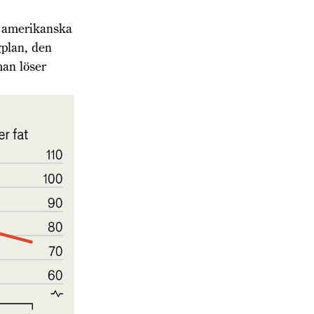
t amerikanska
gplan, den
man löser