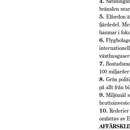
4.
Satsningar 
bränslen svar
5.
Elfordon ä
fjärdedel. Me
hamnar i foku
6.
Flygbolage
internationel
växthusgaser
7.
Bostadsmark
100 miljarder
8.
Grön politi
på allt från b
9.
Miljömål st
bruttoinveste
10.
Rederier 
omfattas av E
AFFÄRSKL