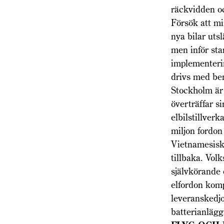
räckvidden oc
Försök att mi
nya bilar utsl
men inför sta
implementerin
drivs med ben
Stockholm är 
överträffar si
elbilstillver
miljon fordon
Vietnamesiska
tillbaka. Vol
självkörande 
elfordon komp
leveranskedjo
batterianlägg