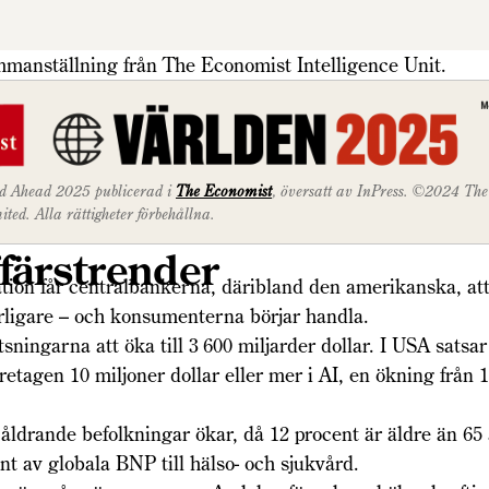
mmanställning från The Economist Intelligence Unit.
d Ahead 2025 publicerad i
The Economist
, översatt av InPress. ©2024 Th
ed. Alla rättigheter förbehållna.
ffärstrender
ation får centralbankerna, däribland den amerikanska, at
rligare – och konsumenterna börjar handla.
atsningarna att öka till 3 600 miljarder dollar. I USA satsa
öretagen 10 miljoner dollar eller mer i AI, en ökning från 
ldrande befolkningar ökar, då 12 procent är äldre än 65 
nt av globala BNP till hälso- och sjukvård.