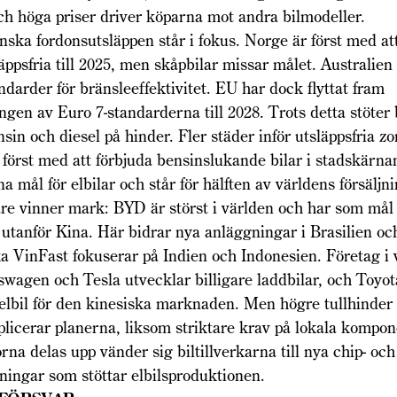
h höga priser driver köparna mot andra bilmodeller.
nska fordonsutsläppen står i fokus. Norge är först med att
äppsfria till 2025, men skåpbilar missar målet. Australien 
ndarder för bränsleeffektivitet. EU har dock flyttat fram
gen av Euro 7-standarderna till 2028. Trots detta stöter 
sin och diesel på hinder. Fler städer inför utsläppsfria zo
först med att förbjuda bensinslukande bilar i stadskärna
na mål för elbilar och står för hälften av världens försäljn
kare vinner mark: BYD är störst i världen och har som mål a
 utanför Kina. Här bidrar nya anläggningar i Brasilien o
 VinFast fokuserar på Indien och Indonesien. Företag i v
ks­wagen och Tesla utvecklar billigare laddbilar, och Toyot
elbil för den kinesiska marknaden. Men högre tullhinder 
licerar planerna, liksom striktare krav på lokala kompon
rna delas upp vänder sig biltillverkarna till nya chip- och
ningar som stöttar elbilsproduktionen.