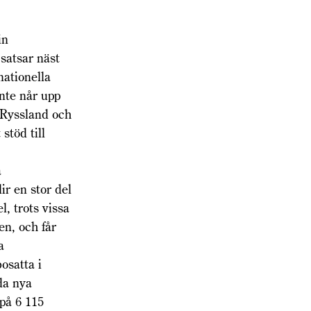
in
 satsar näst
nationella
inte når upp
r Ryssland och
stöd till
å
ir en stor del
, trots vissa
en, och får
a
osatta i
da nya
på 6 115