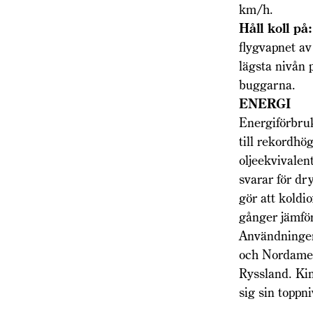
km/h.
Håll koll på:
flygvapnet av
lägsta nivån 
buggarna.
ENERGI
Energiförbru
till rekordhö
oljeekvivalen
svarar för dr
gör att koldi
gånger jämför
Användningen
och Nordamer
Ryssland. Ki
sig sin toppn