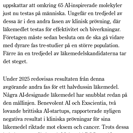
uppskattar att omkring 65 AI-inspirerade molekyler
just nu testas på människa. Ungefär en tredjedel av
dessa är i den andra fasen av klinisk prövning, där
läkemedlet testas för effektivitet och biverkningar.
Företagen måste sedan besluta om de ska gå vidare
med dyrare fas tre-studier på en större population.
Färre än en tredjedel av läkemedelskandidaterna tar
det steget.
Under 2025 redovisas resultaten från denna
avgörande andra fas för ett halvdussin läkemedel.
Några AI-designade läkemedel har snubblat redan på
den mållinjen. Benevolent AI och Exscientia, två
lovande brittiska AI-startups, rapporterade nyligen
negativa resultat i kliniska prövningar för sina
läkemedel riktade mot eksem och cancer. Trots dessa