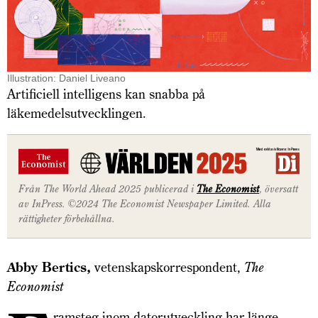
Illustration: Daniel Liveano
Artificiell intelligens kan snabba på
läkemedelsutvecklingen.
Från The World Ahead 2025 publicerad i
The Economist
, översatt
av InPress. ©2024 The Economist Newspaper Limited. Alla
rättigheter förbehållna.
Abby Bertics,
vetenskapskorrespondent,
The
Economist
ramsteg inom datorutveckling har länge