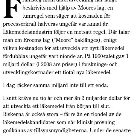
F
beskrivits med hjälp av Moores lag, en
tumregel som säger att kostnaden för
processorkraft halveras ungefär vartannat år.
Läkemedelsindustrin följer en motsatt regel. Där talar
man om Erooms lag (”Moore” baklänges), enligt
vilken kostnaden för att utveckla ett nytt läkemedel
fördubblas ungefär vart nionde år. På 1960-talet gav 1
miljard dollar (i 2008 års priser) i forsknings- och
utvecklingskostnader ett tiotal nya läkemedel.
I dag räcker samma miljard inte till ett enda.
I snitt krävs nu tio år och mer än 2 miljarder dollar för
att utveckla ett läkemedel från början till slut.
Riskerna är också stora – färre än en tiondel av de
läkemedelskandidater som når klinisk prövning
godkänns av tillsynsmyndigheterna. Under de senaste