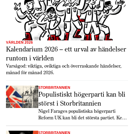
VÄRLDEN 2026
Kalendarium 2026 – ett urval av händelser
runtom i världen
Varsågod: viktiga, oviktiga och överraskande händelser,
månad för månad 2026.
STORBRITANNIEN
Populistiskt högerparti kan bli
störst i Storbritannien
Nigel Farages populistiska högerparti
Reform UK kan bli det största partiet. Keir
Starmer får det svettigt, speciellt om
soffliggarna blir aktiva.
STORBRITANNIEN