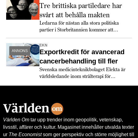
Tre brittiska partiledare har
svårt att behålla makten
Ledarna för nästan alla stora politiska
partier i Storbritannien kommer att
utmanas rejält 2026.
EKN
Exportkredit för avancerad
ANNONS
cancerbehandling till fler
Svenska medicinteknikbolaget Elekta är
världsledande inom strålterapi för
cancerbehandling – och fortsätter växa
globalt. Bland annat med hjälp av
leverantörskreditgarantier från
Exportkreditnämnden, EKN.
Världen Om
tar upp trender inom geopolitik, vetenskap,
livsstil, affärer och kultur. Magasinet innehåller utvalda texter
ur
The Economist
som ger perspektiv och större möjlighet till