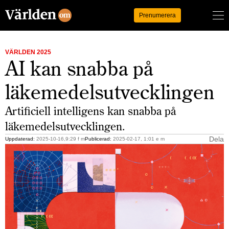
Logga in
Prenumerera
VÄRLDEN 2025
AI kan snabba på
läkemedelsutvecklingen
Artificiell intelligens kan snabba på
läkemedelsutvecklingen.
Dela
Uppdaterad:
2025-10-16,9:29 f m
Publicerad:
2025-02-17, 1:01 e m