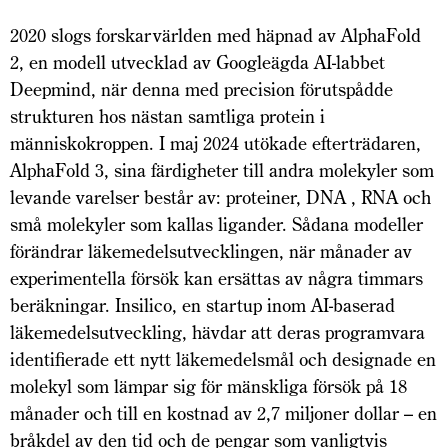
2020 slogs forskarvärlden med häpnad av AlphaFold
2, en modell utvecklad av Googleägda AI-labbet
Deepmind, när denna med precision förutspådde
strukturen hos nästan samtliga protein i
människokroppen. I maj 2024 utökade efterträdaren,
AlphaFold 3, sina färdigheter till andra molekyler som
levande varelser består av: proteiner, DNA , RNA och
små molekyler som kallas ligander. Sådana modeller
förändrar läkemedelsutvecklingen, när månader av
experimentella försök kan ersättas av några timmars
beräkningar. Insilico, en startup inom AI-baserad
läkemedelsutveckling, hävdar att deras programvara
identifierade ett nytt läkemedelsmål och designade en
molekyl som lämpar sig för mänskliga försök på 18
månader och till en kostnad av 2,7 miljoner dollar – en
bråkdel av den tid och de pengar som vanligtvis