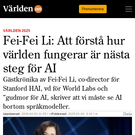
Logga in
Prenumerera
VÄRLDEN 2025
Fei-Fei Li: Att förstå hur
världen fungerar är nästa
steg för AI
Gästkrönika av Fei-Fei Li, co-director för
Stanford HAI, vd för World Labs och
”gudmor för AI, skriver att vi måste se AI
bortom språkmodeller.
Dela
Uppdaterad:
2026-02-02,11:05 f m
Publicerad:
2025-01-02, 3:32 f m