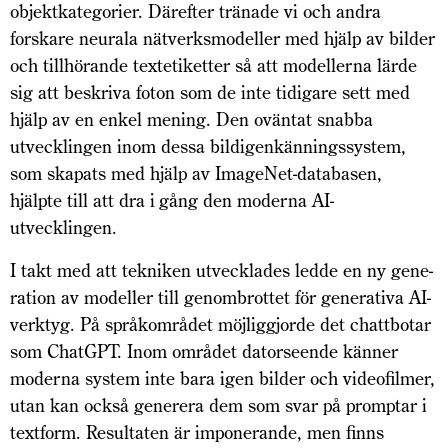
objektkategorier. Därefter tränade vi och andra
forskare neurala nätverksmodeller med hjälp av bilder
och tillhörande textetiketter så att modellerna lärde
sig att beskriva foton som de inte tidigare sett med
hjälp av en enkel mening. Den oväntat snabba
utvecklingen inom dessa bildigenkänningssystem,
som skapats med hjälp av ImageNet-databasen,
hjälpte till att dra i gång den moderna AI-
utvecklingen.
I takt med att tekniken utvecklades ledde en ny gene­
ration av modeller till genom­brottet för generativa AI-
verktyg. På språkområdet möjliggjorde det chattbotar
som ChatGPT. Inom området datorseende känner
moderna system inte bara igen bilder och videofilmer,
utan kan också generera dem som svar på promptar i
textform. Resultaten är imponerande, men finns