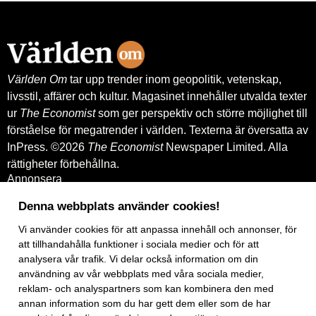
globalt. Bland annat med hjälp av
leverantörskreditgarantier från
Exportkreditnämnden, EKN.
Världen Om
tar upp trender inom geopolitik, vetenskap,
livsstil, affärer och kultur. Magasinet innehåller utvalda texter
ur
The Economist
som ger perspektiv och större möjlighet till
förståelse för megatrender i världen. Texterna är översatta av
InPress. ©2026
The Economist
Newspaper Limited. Alla
rättigheter förbehållna.
Annonsera
Om oss
Kontakt
Denna webbplats använder cookies!
Nyhetsbrev
Köp tidigare nummer
Vi använder
cookies
för att anpassa innehåll och annonser, för
www.inpress.com
att tillhandahålla funktioner i sociala medier och för att
E-tidningen
analysera vår trafik. Vi delar också information om din
Om cookies
användning av vår webbplats med våra sociala medier,
Vår integritetspolicy
reklam- och analyspartners som kan kombinera den med
Prenumerationsvillkor
annan information som du har gett dem eller som de har
E-tidningen