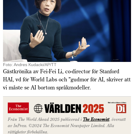
Foto: Andres Kudacki/AP/TT
Gästkrönika av Fei-Fei Li, co-director för Stanford
HAI, vd för World Labs och ”gudmor för AI, skriver att
vi måste se AI bortom språkmodeller.
Från The World Ahead 2025 publicerad i
The Economist
, översatt
av InPress. ©2024 The Economist Newspaper Limited. Alla
rättigheter förbehållna.