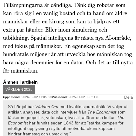
Tillämpningarna är oändliga. Tänk dig robotar som
kan röra sig i en vanlig bostad och ta hand om äldre
människor eller en kirurg som kan ta hjälp av ett
extra par händer. Eller inom simulering och
utbildning. Spatial intelligens är nästa nya AI-område,
med fokus på människor. En egenskap som det tog
hundratals miljoner år att utveckla hos människan tog
bara några decennier för en dator. Och det är till nytta
för människan.
Ämnen i artikeln
VÄRLDEN 2025
Dela
Uppdaterad:
2026-02-02,11:05 f m
Publicerad:
2025-01-02, 3:32 f m
Så här jobbar
Världen Om
med kvalitetsjournalistik: Vi väljer ut
artiklar. analyser, data och intervjuer från
The Economist
som
täcker in geopolitik, vetenskap, livsstil, affärer och kultur.
The
Economist
har funnits sedan 1843 för att "stärka kampen för
intelligent upplysning i syfte att motverka okunskap som
hindrar framsteg och utveckling."