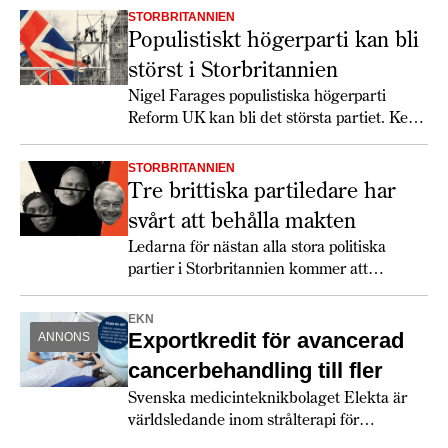
STORBRITANNIEN
Populistiskt högerparti kan bli
störst i Storbritannien
Nigel Farages populistiska högerparti
Reform UK kan bli det största partiet. Keir
Starmer får det svettigt, speciellt om
soffliggarna blir aktiva.
STORBRITANNIEN
Tre brittiska partiledare har
svårt att behålla makten
Ledarna för nästan alla stora politiska
partier i Storbritannien kommer att
utmanas rejält 2026.
EKN
Exportkredit för avancerad
ANNONS
cancerbehandling till fler
Svenska medicinteknikbolaget Elekta är
världsledande inom strålterapi för
cancerbehandling – och fortsätter växa