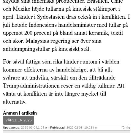
skydda sina inhemska producenter. Brasilien, Chile
och Mexiko höjde tullarna på kinesisk stålimport i
april. Länder i Sydostasien dras också in i konflikten. I
juli hotade Indonesiens handelsminister med tullar på
uppemot 200 procent på bland annat keramik, textil
och skor. Malaysias regering ser över sina
antidumpningstullar på kinesiskt stål.
För såväl fattiga som rika länder runtom i världen
kommer effekterna av handelskriget att bli allt
svårare att undvika, särskilt om den tillträdande
Trump-administrationen reser en väldig tullmur. Att
vänta ut konflikten är inte längre mycket till
alternativ.
Ämnen i artikeln
VÄRLDEN 2025
Dela
Uppdaterad:
2025-09-04,1:54 e m
Publicerad:
2025-02-03, 10:52 f m