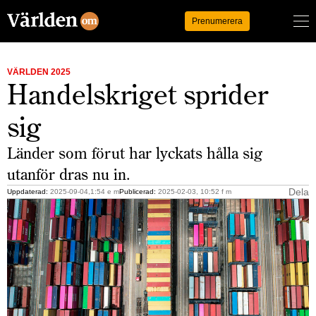
Logga in
Prenumerera
VÄRLDEN 2025
Handelskriget sprider
sig
Länder som förut har lyckats hålla sig
utanför dras nu in.
Dela
Uppdaterad:
2025-09-04,1:54 e m
Publicerad:
2025-02-03, 10:52 f m