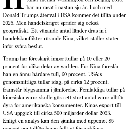
har nu rasat i nästan sju år. I och med
Donald Trumps återval i USA kommer det tillta under
2025. Men handelskriget sprider sig också
geografiskt. Ett växande antal länder dras in i
handelskonflikter rörande Kina, vilket ställer stater
inför svåra beslut.
Trump har föreslagit importtullar på 10 eller 20
procent för olika delar av världen. För Kina föreslår
han en ännu hårdare tull, 60 procent. USA:s
genomsnittliga tullar idag, på cirka 12 procent,
framstår blygsamma i jämförelse. Femfaldiga tullar på
kinesiska varor skulle göra ett stort antal varor alltför
dyra för amerikanska konsumenter. Kinas export till
USA uppgick till cirka 500 miljarder dollar 2023.
Enligt en analys kan den sjunka med uppemot 85
procent om tullförslagen fullt ut förverkligas.