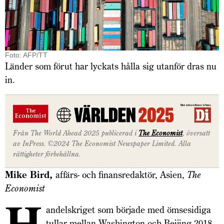
Foto: AFP/TT
Länder som förut har lyckats hålla sig utanför dras nu
in.
Från The World Ahead 2025 publicerad i
The Economist
, översatt
av InPress. ©2024 The Economist Newspaper Limited. Alla
rättigheter förbehållna.
Mike Bird,
affärs- och finansredaktör, Asien,
The
Economist
H
andelskriget som började med ömsesidiga
tullar mellan Washington och Beijing 2018,