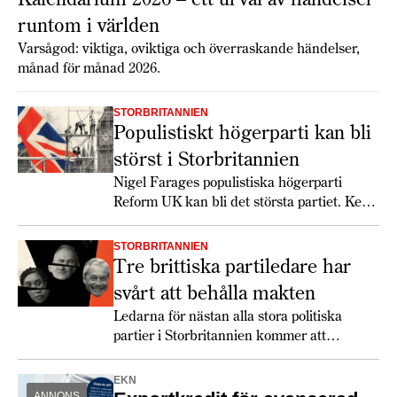
runtom i världen
Varsågod: viktiga, oviktiga och överraskande händelser,
månad för månad 2026.
STORBRITANNIEN
Populistiskt högerparti kan bli
störst i Storbritannien
Nigel Farages populistiska högerparti
Reform UK kan bli det största partiet. Keir
Starmer får det svettigt, speciellt om
soffliggarna blir aktiva.
STORBRITANNIEN
Tre brittiska partiledare har
svårt att behålla makten
Ledarna för nästan alla stora politiska
partier i Storbritannien kommer att
utmanas rejält 2026.
EKN
ANNONS