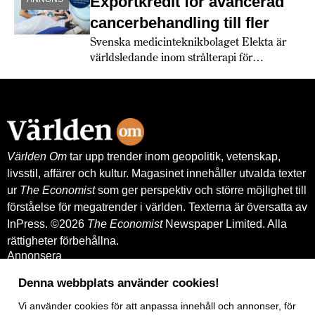
Exportkredit för avancerad
cancerbehandling till fler
Svenska medicinteknikbolaget Elekta är
världsledande inom strålterapi för
cancerbehandling – och fortsätter växa
globalt. Bland annat med hjälp av
leverantörskreditgarantier från
Exportkreditnämnden, EKN.
Världen Om
tar upp trender inom geopolitik, vetenskap,
livsstil, affärer och kultur. Magasinet innehåller utvalda texter
ur
The Economist
som ger perspektiv och större möjlighet till
förståelse för megatrender i världen. Texterna är översatta av
InPress. ©2026
The Economist
Newspaper Limited. Alla
rättigheter förbehållna.
Annonsera
Om oss
Kontakt
Denna webbplats använder cookies!
Nyhetsbrev
Köp tidigare nummer
Vi använder
cookies
för att anpassa innehåll och annonser, för