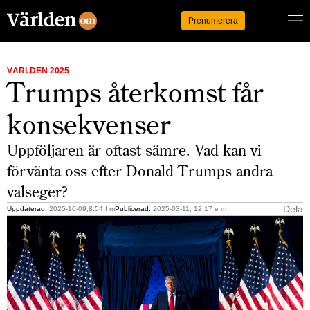
Logga in
Prenumerera
VÄRLDEN 2025
Trumps återkomst får
konsekvenser
Uppföljaren är oftast sämre. Vad kan vi
förvänta oss efter Donald Trumps andra
valseger?
Dela
Uppdaterad:
2025-10-09,8:54 f m
Publicerad:
2025-03-11, 12:17 e m