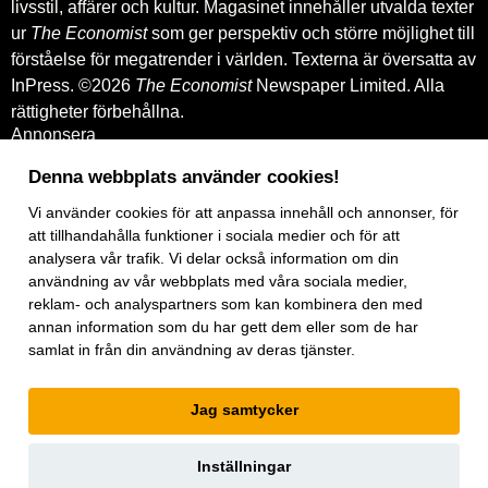
livsstil, affärer och kultur. Magasinet innehåller utvalda texter
ur
The Economist
som ger perspektiv och större möjlighet till
förståelse för megatrender i världen. Texterna är översatta av
InPress. ©2026
The Economist
Newspaper Limited. Alla
rättigheter förbehållna.
Annonsera
Om oss
Kontakt
Denna webbplats använder cookies!
Nyhetsbrev
Köp tidigare nummer
Vi använder
cookies
för att anpassa innehåll och annonser, för
www.inpress.com
att tillhandahålla funktioner i sociala medier och för att
E-tidningen
analysera vår trafik. Vi delar också information om din
Om cookies
användning av vår webbplats med våra sociala medier,
Vår integritetspolicy
reklam- och analyspartners som kan kombinera den med
Prenumerationsvillkor
annan information som du har gett dem eller som de har
E-tidningen
Facebook
samlat in från din användning av deras tjänster.
Instagram
Linkedin
Jag samtycker
Artiklar
under
exklusiv licens.
Inställningar