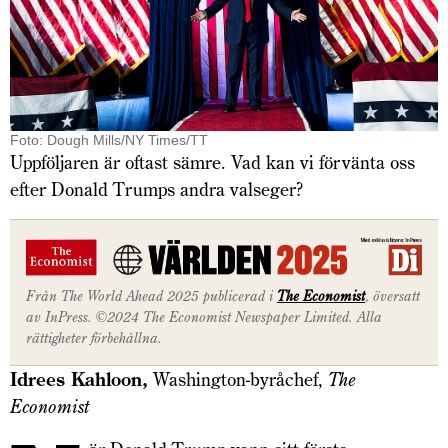
Foto: Dough Mills/NY Times/TT
Uppföljaren är oftast sämre. Vad kan vi förvänta oss
efter Donald Trumps andra valseger?
Från The World Ahead 2025 publicerad i
The Economist
, översatt
av InPress. ©2024 The Economist Newspaper Limited. Alla
rättigheter förbehållna.
Idrees Kahloon,
Washington-byråchef,
The
Economist