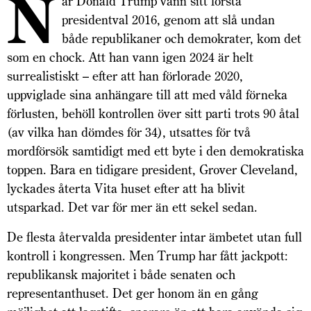
N
är Donald Trump vann sitt första
presidentval 2016, genom att slå undan
både republikaner och demokrater, kom det
som en chock. Att han vann igen 2024 är helt
surrealistiskt – efter att han förlorade 2020,
uppviglade sina anhängare till att med våld förneka
förlusten, behöll kontrollen över sitt parti trots 90 åtal
(av vilka han dömdes för 34), utsattes för två
mordförsök samtidigt med ett byte i den demokratiska
toppen. Bara en tidigare president, Grover Cleveland,
lyckades återta Vita huset efter att ha blivit
utsparkad. Det var för mer än ett sekel sedan.
De flesta återvalda presidenter intar ämbetet utan full
kontroll i kongressen. Men Trump har fått jackpott:
republikansk majoritet i både senaten och
representanthuset. Det ger honom än en gång