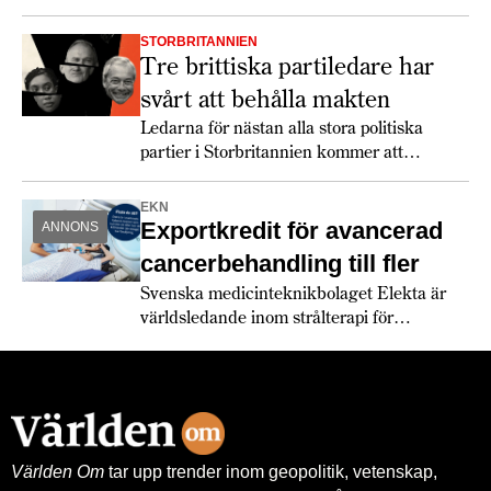
Starmer får det svettigt, speciellt om
soffliggarna blir aktiva.
STORBRITANNIEN
Tre brittiska partiledare har
svårt att behålla makten
Ledarna för nästan alla stora politiska
partier i Storbritannien kommer att
utmanas rejält 2026.
EKN
Exportkredit för avancerad
ANNONS
cancerbehandling till fler
Svenska medicinteknikbolaget Elekta är
världsledande inom strålterapi för
cancerbehandling – och fortsätter växa
globalt. Bland annat med hjälp av
leverantörskreditgarantier från
Exportkreditnämnden, EKN.
Världen Om
tar upp trender inom geopolitik, vetenskap,