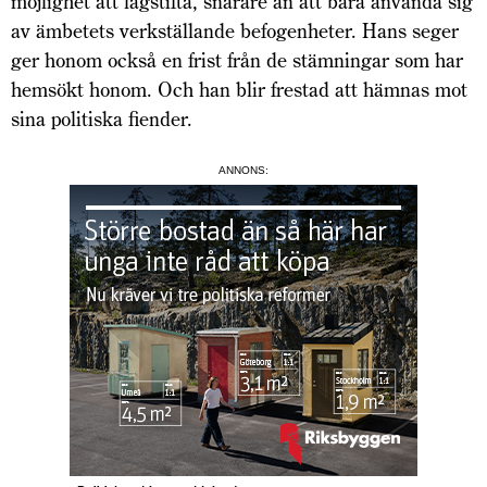
möjlighet att lagstifta, snarare än att bara använda sig
av ämbetets verkställande befogenheter. Hans seger
ger honom också en frist från de stämningar som har
hemsökt honom. Och han blir frestad att hämnas mot
sina politiska fiender.
ANNONS: