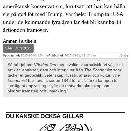
amerikansk konservatism, förutsatt att han kan hålla
sig på god fot med Trump. Varthelst Trump tar USA
under de kommande fyra åren lär det bli kännbart i
årtionden framöver.
Ämnen i artikeln
VÄRLDEN 2025
Dela
Uppdaterad:
2025-10-09,8:54 f m
Publicerad:
2025-03-11, 12:17 e m
Så här jobbar
Världen Om
med kvalitetsjournalistik: Vi väljer ut
artiklar. analyser, data och intervjuer från
The Economist
som
täcker in geopolitik, vetenskap, livsstil, affärer och kultur.
The
Economist
har funnits sedan 1843 för att "stärka kampen för
intelligent upplysning i syfte att motverka okunskap som
hindrar framsteg och utveckling."
DU KANSKE OCKSÅ GILLAR