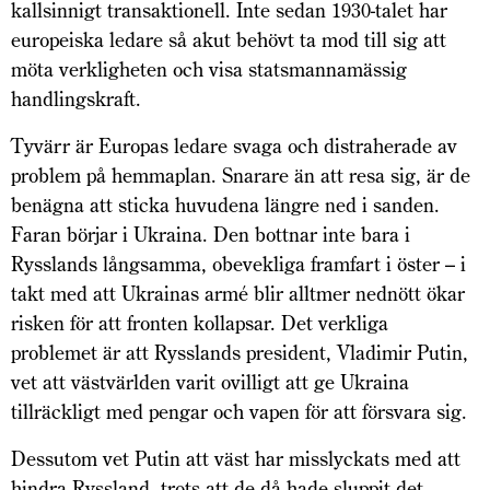
kallsinnigt transaktionell. Inte sedan 1930-talet har
europeiska ledare så akut behövt ta mod till sig att
möta verkligheten och visa statsmannamässig
handlingskraft.
Tyvärr är Europas ledare svaga och distraherade av
problem på hemmaplan. Snarare än att resa sig, är de
benägna att sticka huvudena längre ned i sanden.
Faran börjar i Ukraina. Den bottnar inte bara i
Rysslands långsamma, obevekliga framfart i öster – i
takt med att Ukrainas armé blir alltmer nednött ökar
risken för att fronten kollapsar. Det verkliga
problemet är att Rysslands president, Vladimir Putin,
vet att västvärlden varit ovilligt att ge Ukraina
tillräckligt med pengar och vapen för att försvara sig.
Dessutom vet Putin att väst har misslyckats med att
hindra Ryssland, trots att de då hade sluppit det