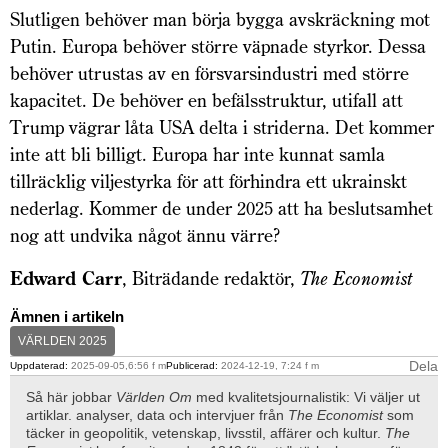
Slutligen behöver man börja bygga avskräckning mot
Putin. Europa behöver större väpnade styrkor. Dessa
behöver utrustas av en försvarsindustri med större
kapacitet. De behöver en befälsstruktur, utifall att
Trump vägrar låta USA delta i striderna. Det kommer
inte att bli billigt. Europa har inte kunnat samla
tillräcklig viljestyrka för att förhindra ett ukrainskt
nederlag. Kommer de under 2025 att ha beslutsamhet
nog att undvika något ännu värre?
Edward Carr
, Biträdande redaktör,
The Economist
Ämnen i artikeln
VÄRLDEN 2025
Dela
Uppdaterad:
2025-09-05,6:56 f m
Publicerad:
2024-12-19, 7:24 f m
Så här jobbar
Världen Om
med kvalitetsjournalistik: Vi väljer ut
artiklar. analyser, data och intervjuer från
The Economist
som
täcker in geopolitik, vetenskap, livsstil, affärer och kultur.
The