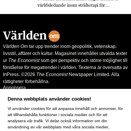
världsledande inom strålterapi för
cancerbehandling – och fortsätter växa
globalt. Bland annat med hjälp av
leverantörskreditgarantier från
Exportkreditnämnden, EKN.
Världen Om
tar upp trender inom geopolitik, vetenskap,
livsstil, affärer och kultur. Magasinet innehåller utvalda texter
ur
The Economist
som ger perspektiv och större möjlighet till
förståelse för megatrender i världen. Texterna är översatta av
InPress. ©2026
The Economist
Newspaper Limited. Alla
rättigheter förbehållna.
Annonsera
Om oss
Kontakt
Denna webbplats använder cookies!
Nyhetsbrev
Köp tidigare nummer
Vi använder
cookies
för att anpassa innehåll och annonser, för
www.inpress.com
att tillhandahålla funktioner i sociala medier och för att
E-tidningen
analysera vår trafik. Vi delar också information om din
Om cookies
användning av vår webbplats med våra sociala medier,
Vår integritetspolicy