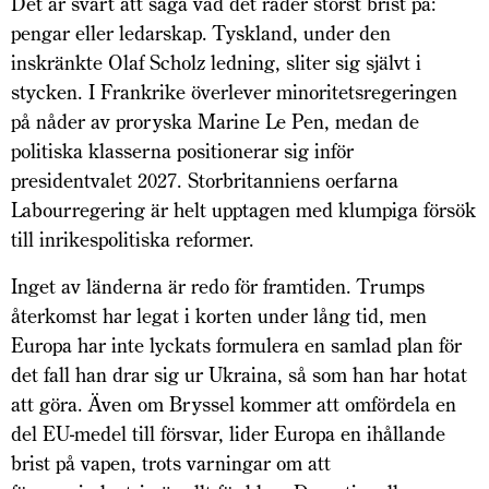
Det är svårt att säga vad det råder störst brist på:
pengar eller ledarskap. Tyskland, under den
inskränkte Olaf Scholz ledning, sliter sig självt i
stycken. I Frankrike överlever minoritetsregeringen
på nåder av proryska Marine Le Pen, medan de
politiska klasserna positionerar sig inför
presidentvalet 2027. Storbritanniens oerfarna
Labourregering är helt upptagen med klumpiga försök
till inrikespolitiska reformer.
Inget av länderna är redo för framtiden. Trumps
återkomst har legat i korten under lång tid, men
Europa har inte lyckats formulera en samlad plan för
det fall han drar sig ur Ukraina, så som han har hotat
att göra. Även om Bryssel kommer att omfördela en
del EU-medel till försvar, lider Europa en ihållande
brist på vapen, trots varningar om att