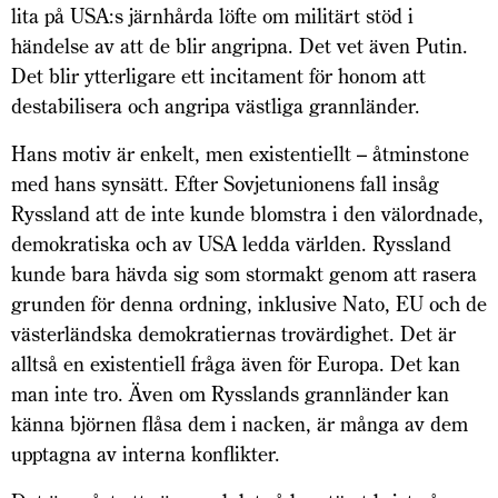
lita på USA:s järnhårda löfte om militärt stöd i
händelse av att de blir angripna. Det vet även Putin.
Det blir ytterligare ett incitament för honom att
destabilisera och angripa västliga grannländer.
Hans motiv är enkelt, men existentiellt – åtminstone
med hans synsätt. Efter Sovjetunionens fall insåg
Ryssland att de inte kunde blomstra i den välordnade,
demokratiska och av USA ledda världen. Ryssland
kunde bara hävda sig som stormakt genom att rasera
grunden för denna ordning, inklusive Nato, EU och de
västerländska demokratiernas trovärdighet. Det är
alltså en existentiell fråga även för Europa. Det kan
man inte tro. Även om Rysslands grannländer kan
känna björnen flåsa dem i nacken, är många av dem
upptagna av interna konflikter.