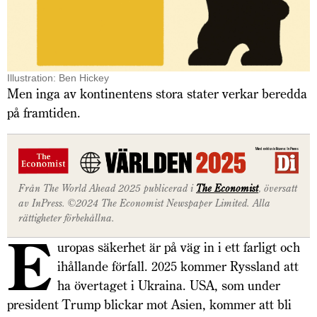
Illustration: Ben Hickey
Men inga av kontinentens stora stater verkar beredda
på framtiden.
Från The World Ahead 2025 publicerad i
The Economist
, översatt
av InPress. ©2024 The Economist Newspaper Limited. Alla
rättigheter förbehållna.
E
uropas säkerhet är på väg in i ett farligt och
ihållande förfall. 2025 kommer Ryssland att
ha övertaget i Ukraina. USA, som under
president Trump blickar mot Asien, kommer att bli