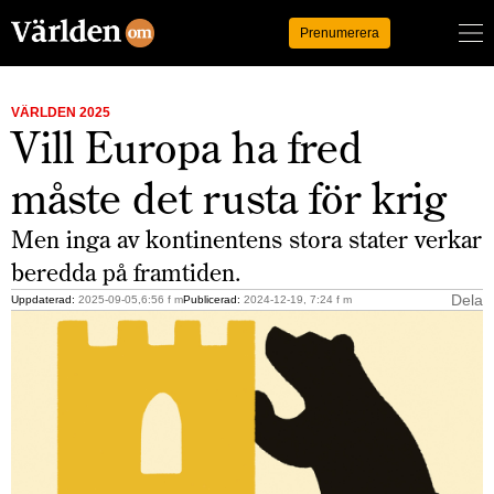
Logga in
Prenumerera
VÄRLDEN 2025
Vill Europa ha fred
måste det rusta för krig
Men inga av kontinentens stora stater verkar
beredda på framtiden.
Dela
Uppdaterad:
2025-09-05,6:56 f m
Publicerad:
2024-12-19, 7:24 f m