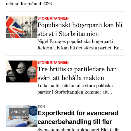
månad för månad 2026.
STORBRITANNIEN
Populistiskt högerparti kan bli
störst i Storbritannien
Nigel Farages populistiska högerparti
Reform UK kan bli det största partiet. Keir
Starmer får det svettigt, speciellt om
soffliggarna blir aktiva.
STORBRITANNIEN
Tre brittiska partiledare har
svårt att behålla makten
Ledarna för nästan alla stora politiska
partier i Storbritannien kommer att
utmanas rejält 2026.
EKN
Exportkredit för avancerad
ANNONS
cancerbehandling till fler
Svenska medicinteknikbolaget Elekta är