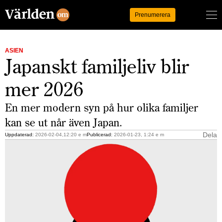
Logga in
Prenumerera
ASIEN
Japanskt familjeliv blir
mer 2026
En mer modern syn på hur olika familjer
kan se ut når även Japan.
Dela
Uppdaterad:
2026-02-04,12:20 e m
Publicerad:
2026-01-23, 1:24 e m