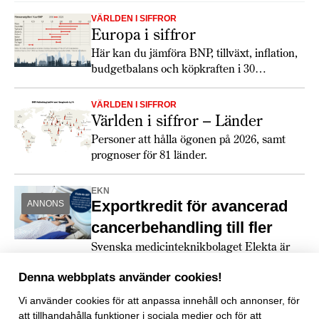
16 branscher som ger en inblick i tillväxt, utmaningar och
VÄRLDEN I SIFFROR
möjligheter.
Europa i siffror
Här kan du jämföra BNP, tillväxt, inflation,
budgetbalans och köpkraften i 30
europeiska länder. Totalt ökar tillväxten
något 2026, och lönerna har utvecklats
VÄRLDEN I SIFFROR
snabbare än inflationen. De europeiska
Världen i siffror – Länder
konsumenterna verkar dock fortfarande
Personer att hålla ögonen på 2026, samt
hålla hårt i plånboken. Största
prognoser för 81 länder.
förändringen 2026 är de ökade
försvarsanslagen och att den växande
EKN
politiska klyftan mellan USA och Europa
Exportkredit för avancerad
ANNONS
får europeiska länder att köpa allt mer från
europeiska leverantörer.
cancerbehandling till fler
Svenska medicinteknikbolaget Elekta är
världsledande inom strålterapi för
cancerbehandling – och fortsätter växa
Denna webbplats använder cookies!
globalt. Bland annat med hjälp av
Vi använder
cookies
för att anpassa innehåll och annonser, för
leverantörskreditgarantier från
att tillhandahålla funktioner i sociala medier och för att