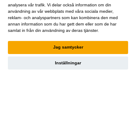
Exportkreditnämnden, EKN.
analysera vår trafik. Vi delar också information om din
användning av vår webbplats med våra sociala medier,
reklam- och analyspartners som kan kombinera den med
Världen Om
tar upp trender inom geopolitik, vetenskap,
annan information som du har gett dem eller som de har
livsstil, affärer och kultur. Magasinet innehåller utvalda texter
samlat in från din användning av deras tjänster.
ur
The Economist
som ger perspektiv och större möjlighet till
förståelse för megatrender i världen. Texterna är översatta av
Jag samtycker
InPress. ©2026
The Economist
Newspaper Limited. Alla
rättigheter förbehållna.
Annonsera
Inställningar
Om oss
Kontakt
Nyhetsbrev
Köp tidigare nummer
www.inpress.com
E-tidningen
Om cookies
Vår integritetspolicy
Prenumerationsvillkor
E-tidningen
Facebook
Instagram
Linkedin