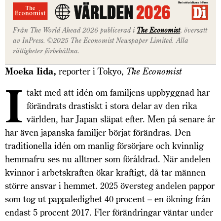
Från The World Ahead 2026 publicerad i
The Economist
, översatt
av InPress. ©2025 The Economist Newspaper Limited. Alla
rättigheter förbehållna.
Moeka Iida,
reporter i Tokyo,
The Economist
I
takt med att idén om familjens uppbyggnad har
förändrats drastiskt i stora delar av den rika
världen, har Japan släpat efter. Men på senare år
har även japanska familjer börjat förändras. Den
traditionella idén om manlig försörjare och kvinnlig
hemmafru ses nu alltmer som föråldrad. När andelen
kvinnor i arbetskraften ökar kraftigt, då tar männen
större ansvar i hemmet. 2025 översteg andelen pappor
som tog ut pappaledighet 40 procent – en ökning från
endast 5 procent 2017. Fler förändringar väntar under