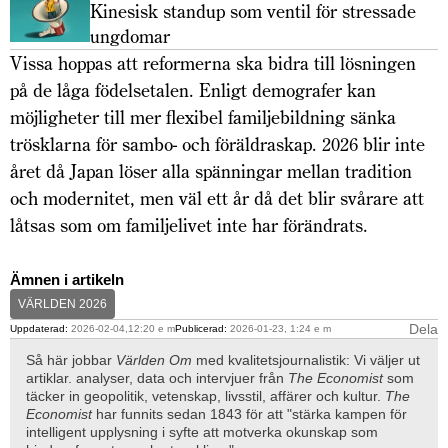
Kinesisk standup som ventil för stressade
ungdomar
Vissa hoppas att reformerna ska bidra till lösningen
på de låga födelsetalen. Enligt demografer kan
möjligheter till mer flexibel familjebildning sänka
trösklarna för sambo- och föräldraskap. 2026 blir inte
året då Japan löser alla spänningar mellan tradition
och modernitet, men väl ett år då det blir svårare att
låtsas som om familjelivet inte har förändrats.
Ämnen i artikeln
VÄRLDEN 2026
Dela
Uppdaterad:
2026-02-04,12:20 e m
Publicerad:
2026-01-23, 1:24 e m
Så här jobbar
Världen Om
med kvalitetsjournalistik: Vi väljer ut
artiklar. analyser, data och intervjuer från
The Economist
som
täcker in geopolitik, vetenskap, livsstil, affärer och kultur.
The
Economist
har funnits sedan 1843 för att "stärka kampen för
intelligent upplysning i syfte att motverka okunskap som