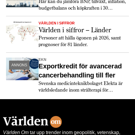
Här kan du jämföra BNP, tillväxt, inflation,
budgetbalans och köpkraften i 30
europeiska länder. Totalt ökar tillväxten
något 2026, och lönerna har utvecklats
VÄRLDEN I SIFFROR
snabbare än inflationen. De europeiska
Världen i siffror – Länder
konsumenterna verkar dock fortfarande
Personer att hålla ögonen på 2026, samt
hålla hårt i plånboken. Största
prognoser för 81 länder.
förändringen 2026 är de ökade
försvarsanslagen och att den växande
EKN
politiska klyftan mellan USA och Europa
Exportkredit för avancerad
ANNONS
får europeiska länder att köpa allt mer från
europeiska leverantörer.
cancerbehandling till fler
Svenska medicinteknikbolaget Elekta är
världsledande inom strålterapi för
cancerbehandling – och fortsätter växa
globalt. Bland annat med hjälp av
leverantörskreditgarantier från
Exportkreditnämnden, EKN.
Världen Om
tar upp trender inom geopolitik, vetenskap,