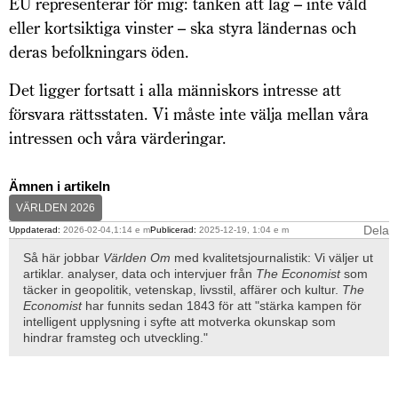
EU representerar för mig: tanken att lag – inte våld
eller kortsiktiga vinster – ska styra ländernas och
deras befolkningars öden.
Det ligger fortsatt i alla människors intresse att
försvara rättsstaten. Vi måste inte välja mellan våra
intressen och våra värderingar.
Ämnen i artikeln
VÄRLDEN 2026
Dela
Uppdaterad:
2026-02-04,1:14 e m
Publicerad:
2025-12-19, 1:04 e m
Så här jobbar
Världen Om
med kvalitetsjournalistik: Vi väljer ut
artiklar. analyser, data och intervjuer från
The Economist
som
täcker in geopolitik, vetenskap, livsstil, affärer och kultur.
The
Economist
har funnits sedan 1843 för att "stärka kampen för
intelligent upplysning i syfte att motverka okunskap som
hindrar framsteg och utveckling."