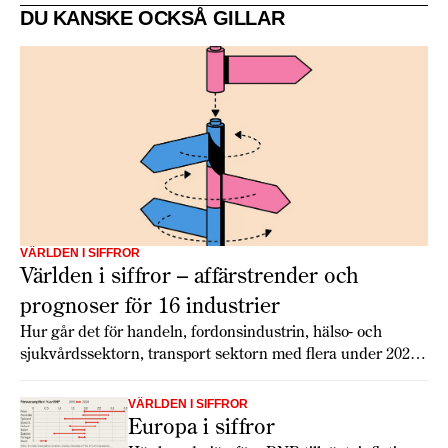
DU KANSKE OCKSÅ GILLAR
VÄRLDEN I SIFFROR
Världen i siffror – affärstrender och
prognoser för 16 industrier
Hur går det för handeln, fordonsindustrin, hälso- och
sjukvårdssektorn, transport sektorn med flera under 2026?
Economist Intelligence Unit har gjort globala prognoser för
16 branscher som ger en inblick i tillväxt, utmaningar och
VÄRLDEN I SIFFROR
möjligheter.
Europa i siffror