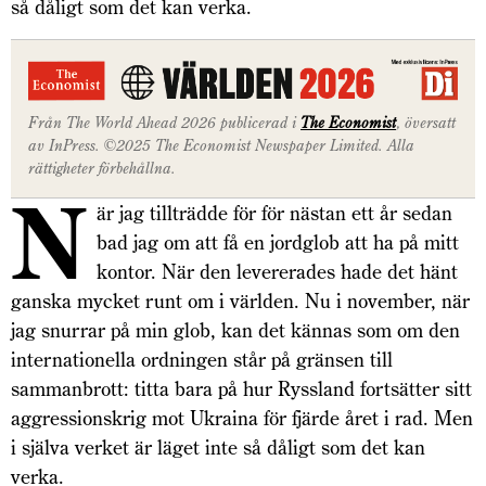
så dåligt som det kan verka.
Från The World Ahead 2026 publicerad i
The Economist
, översatt
av InPress. ©2025 The Economist Newspaper Limited. Alla
rättigheter förbehållna.
N
är jag tillträdde för för nästan ett år sedan
bad jag om att få en jordglob att ha på mitt
kontor. När den levererades hade det hänt
ganska mycket runt om i världen. Nu i november, när
jag snurrar på min glob, kan det kännas som om den
internationella ordningen står på gränsen till
sammanbrott: titta bara på hur Ryssland fortsätter sitt
aggressionskrig mot Ukraina för fjärde året i rad. Men
i själva verket är läget inte så dåligt som det kan
verka.