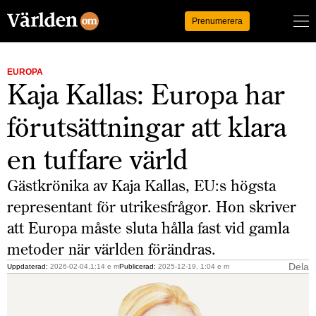
Logga in
Prenumerera
EUROPA
Kaja Kallas: Europa har
förutsättningar att klara
en tuffare värld
Gästkrönika av Kaja Kallas, EU:s högsta
representant för utrikesfrågor. Hon skriver
att Europa måste sluta hålla fast vid gamla
metoder när världen förändras.
Dela
Uppdaterad:
2026-02-04,1:14 e m
Publicerad:
2025-12-19, 1:04 e m