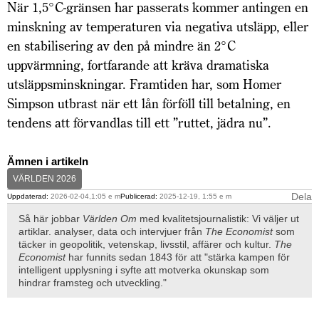
När 1,5°C-gränsen har passerats kommer antingen en
minskning av temperaturen via negativa utsläpp, eller
en stabilisering av den på mindre än 2°C
uppvärmning, fortfarande att kräva dramatiska
utsläppsminskningar. Framtiden har, som Homer
Simpson utbrast när ett lån förföll till betalning, en
tendens att förvandlas till ett ”ruttet, jädra nu”.
Ämnen i artikeln
VÄRLDEN 2026
Dela
Uppdaterad:
2026-02-04,1:05 e m
Publicerad:
2025-12-19, 1:55 e m
Så här jobbar
Världen Om
med kvalitetsjournalistik: Vi väljer ut
artiklar. analyser, data och intervjuer från
The Economist
som
täcker in geopolitik, vetenskap, livsstil, affärer och kultur.
The
Economist
har funnits sedan 1843 för att "stärka kampen för
intelligent upplysning i syfte att motverka okunskap som
hindrar framsteg och utveckling."