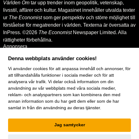
Världen Om
tar upp trender inom geopolitik, vetenskap,
livsstil, affärer och kultur. Magasinet innehåller utvalda texter
ur
The Economist
som ger perspektiv och större möjlighet till
förståelse för megatrender i världen. Texterna är översatta av
InPress. ©2026
The Economist
Newspaper Limited. Alla
rättigheter förbehållna.
Annonsera
Om oss
Kontakt
Denna webbplats använder cookies!
Nyhetsbrev
Vi använder
cookies
för att anpassa innehåll och annonser, för
Köp tidigare nummer
www.inpress.com
att tillhandahålla funktioner i sociala medier och för att
E-tidningen
analysera vår trafik. Vi delar också information om din
Om cookies
användning av vår webbplats med våra sociala medier,
Vår integritetspolicy
reklam- och analyspartners som kan kombinera den med
Prenumerationsvillkor
annan information som du har gett dem eller som de har
E-tidningen
samlat in från din användning av deras tjänster.
Facebook
Instagram
Linkedin
Jag samtycker
Artiklar
under
exklusiv licens.