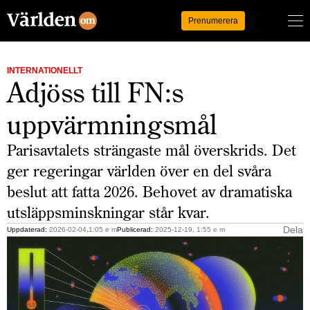
Logga in
Prenumerera
INTERNATIONELLT
Adjöss till FN:s
uppvärmningsmål
Parisavtalets strängaste mål överskrids. Det
ger regeringar världen över en del svåra
beslut att fatta 2026. Behovet av dramatiska
utsläppsminskningar står kvar.
Dela
Uppdaterad:
2026-02-04,1:05 e m
Publicerad:
2025-12-19, 1:55 e m