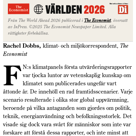
Från The World Ahead 2026 publicerad i
The Economist
, översatt
av InPress. ©2025 The Economist Newspaper Limited. Alla
rättigheter förbehållna.
Rachel Dobbs,
klimat- och miljö­­korrespondent,
The
Economist
F
N:s klimatpanels första utvärderingsrapporter
var tjocka luntor av vetenskaplig kunskap om
klimatet som publicerades ungefär vart
åttonde år. De innehöll en rad framtidsscenarier. Varje
scenario resulterade i olika stor global uppvärmning,
beroende på vilka antaganden som gjordes om politik,
teknik, energianvändning och befolkningsstorlek. Det
visade sig dock vara svårt för människor som inte var
forskare att förstå dessa rapporter, och inte minst att