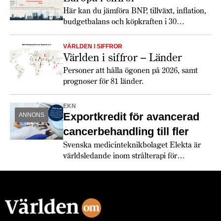
Här kan du jämföra BNP, tillväxt, inflation,
budgetbalans och köpkraften i 30
europeiska länder. Totalt ökar tillväxten
något 2026, och lönerna har utvecklats
VÄRLDEN I SIFFROR
snabbare än inflationen. De europeiska
Världen i siffror – Länder
konsumenterna verkar dock fortfarande
Personer att hålla ögonen på 2026, samt
hålla hårt i plånboken. Största
prognoser för 81 länder.
förändringen 2026 är de ökade
försvarsanslagen och att den växande
EKN
politiska klyftan mellan USA och Europa
Exportkredit för avancerad
ANNONS
får europeiska länder att köpa allt mer från
europeiska leverantörer.
cancerbehandling till fler
Svenska medicinteknikbolaget Elekta är
världsledande inom strålterapi för
cancerbehandling – och fortsätter växa
globalt. Bland annat med hjälp av
leverantörskreditgarantier från
Exportkreditnämnden, EKN.