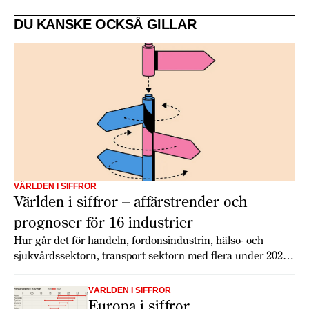
DU KANSKE OCKSÅ GILLAR
VÄRLDEN I SIFFROR
Världen i siffror – affärstrender och
prognoser för 16 industrier
Hur går det för handeln, fordonsindustrin, hälso- och
sjukvårdssektorn, transport sektorn med flera under 2026?
Economist Intelligence Unit har gjort globala prognoser för
16 branscher som ger en inblick i tillväxt, utmaningar och
VÄRLDEN I SIFFROR
möjligheter.
Europa i siffror