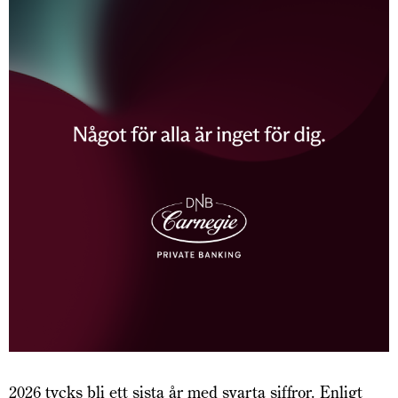
2026 tycks bli ett sista år med svarta siffror. Enligt