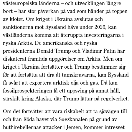
västeuropeiska länderna – och utvecklingen längre
bort – har stor påverkan på vad som händer på toppen
av klotet. Om kriget i Ukraina avslutas och
sanktionerna mot Ryssland hävs under 2026, kan
västländerna komma att återuppta investeringarna i
ryska Arktis. De amerikanska och ryska
presidenterna Donald Trump och Vladimir Putin har
diskuterat framtida uppgörelser om Arktis. Men om
kriget i Ukraina fortsätter och Trump bestämmer sig
för att fortsätta att dra åt tumskruvarna, kan Ryssland
få svårt att exportera arktisk olja och gas. Då kan
fossilprospekteringen få ett uppsving på annat håll,
särskilt kring Alaska, där Trump lättar på regelverket.
Om det fortsätter att vara riskabelt att ta sjövägen till
och från Röda havet via Suezkanalen på grund av
huthirebellernas attacker i Jemen, kommer intresset