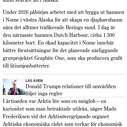
Under 2026 påbörjas arbetet med att bygga ut hamnen
i Nome i västra Alaska för att skapa en djuphavshamn
nära det alltmer trafikerade Berings sund. I dag är
den närmaste hamnen Dutch Harbour, cirka 1 300
kilometer bort. En ökad kapacitet i Nome innebär
bättre förutsättningar för det planerade närliggande
gruvprojektet Gra­phite One, som ska producera grafit
till litiumjonbatterier.
LÄS ÄVEN
Donald Trumps relationer till omvärlden
följer inga regler
I årtionden var Arktis lite som en snöglob – en
kuriositet som man betraktade utifrån, säger Mads
Frederiksen vid det Arktisövergripande organet
Arktiska ekonomiska rådet som verkar för ekonomisk