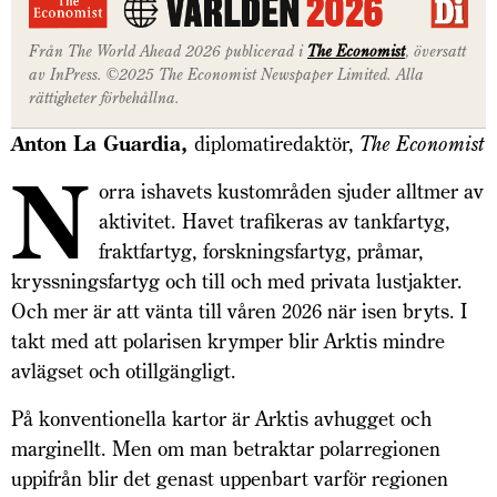
Från The World Ahead 2026 publicerad i
The Economist
, översatt
av InPress. ©2025 The Economist Newspaper Limited. Alla
rättigheter förbehållna.
Anton La Guardia,
diplomatiredaktör,
The Economist
N
orra ishavets kustområden sjuder alltmer av
aktivitet. Havet trafikeras av tankfartyg,
fraktfartyg, forskningsfartyg, pråmar,
kryssningsfartyg och till och med privata lustjakter.
Och mer är att vänta till våren 2026 när isen bryts. I
takt med att polarisen krymper blir Arktis mindre
avlägset och otillgängligt.
På konventionella kartor är Arktis avhugget och
marginellt. Men om man betraktar polarregionen
uppifrån blir det genast uppenbart varför regionen