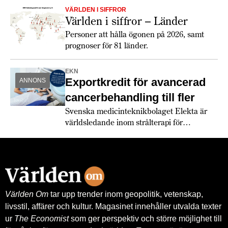
något 2026, och lönerna har utvecklats
VÄRLDEN I SIFFROR
snabbare än inflationen. De europeiska
Världen i siffror – Länder
konsumenterna verkar dock fortfarande
Personer att hålla ögonen på 2026, samt
hålla hårt i plånboken. Största
prognoser för 81 länder.
förändringen 2026 är de ökade
försvarsanslagen och att den växande
EKN
politiska klyftan mellan USA och Europa
Exportkredit för avancerad
ANNONS
får europeiska länder att köpa allt mer från
europeiska leverantörer.
cancerbehandling till fler
Svenska medicinteknikbolaget Elekta är
världsledande inom strålterapi för
cancerbehandling – och fortsätter växa
globalt. Bland annat med hjälp av
leverantörskreditgarantier från
Exportkreditnämnden, EKN.
Världen Om
tar upp trender inom geopolitik, vetenskap,
livsstil, affärer och kultur. Magasinet innehåller utvalda texter
ur
The Economist
som ger perspektiv och större möjlighet till