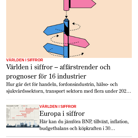
VÄRLDEN I SIFFROR
Världen i siffror – affärstrender och
prognoser för 16 industrier
Hur går det för handeln, fordonsindustrin, hälso- och
sjukvårdssektorn, transport sektorn med flera under 2026?
Economist Intelligence Unit har gjort globala prognoser för
16 branscher som ger en inblick i tillväxt, utmaningar och
VÄRLDEN I SIFFROR
möjligheter.
Europa i siffror
Här kan du jämföra BNP, tillväxt, inflation,
budgetbalans och köpkraften i 30
europeiska länder. Totalt ökar tillväxten