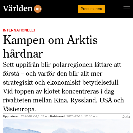
Logga in
Prenumerera
INTERNATIONELLT
Kampen om Arktis
hårdnar
Sett uppifrån blir polarregionen lättare att
förstå – och varför den blir allt mer
strategiskt och ekonomiskt betydelsefull.
Vid toppen av klotet koncentreras i dag
rivaliteten mellan Kina, Ryssland, USA och
Västeuropa.
Dela
Uppdaterad:
2026-02-04,1:57 e m
Publicerad:
2025-12-18, 12:46 e m