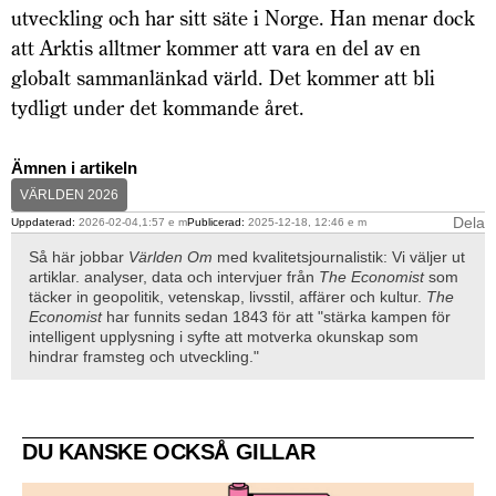
utveckling och har sitt säte i Norge. Han menar dock
att Arktis alltmer kommer att vara en del av en
globalt sammanlänkad värld. Det kommer att bli
tydligt under det kommande året.
Ämnen i artikeln
VÄRLDEN 2026
Dela
Uppdaterad:
2026-02-04,1:57 e m
Publicerad:
2025-12-18, 12:46 e m
Så här jobbar
Världen Om
med kvalitetsjournalistik: Vi väljer ut
artiklar. analyser, data och intervjuer från
The Economist
som
täcker in geopolitik, vetenskap, livsstil, affärer och kultur.
The
Economist
har funnits sedan 1843 för att "stärka kampen för
intelligent upplysning i syfte att motverka okunskap som
hindrar framsteg och utveckling."
DU KANSKE OCKSÅ GILLAR