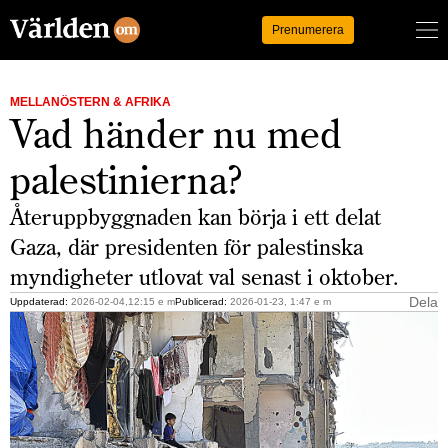
Logga in
Prenumerera
MELLANÖSTERN & AFRIKA
Vad händer nu med
palestinierna?
Återuppbyggnaden kan börja i ett delat
Gaza, där presidenten för palestinska
myndigheter utlovat val senast i oktober.
Dela
Uppdaterad:
2026-02-04,12:15 e m
Publicerad:
2026-01-23, 1:47 e m