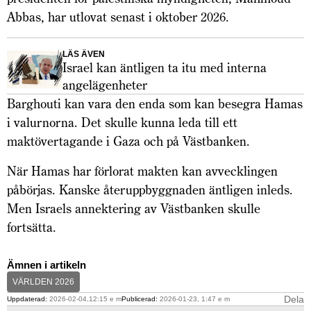
Abbas, har utlovat senast i oktober 2026.
LÄS ÄVEN
Israel kan äntligen ta itu med interna
angelägenheter
Barghouti kan vara den enda som kan besegra Hamas
i valurnorna. Det skulle kunna leda till ett
maktövertagande i Gaza och på Västbanken.
När Hamas har förlorat makten kan avvecklingen
påbörjas. Kanske återuppbyggnaden äntligen inleds.
Men Israels annektering av Västbanken skulle
fortsätta.
Ämnen i artikeln
VÄRLDEN 2026
Dela
Uppdaterad:
2026-02-04,12:15 e m
Publicerad:
2026-01-23, 1:47 e m