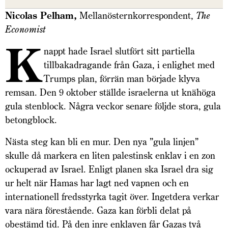
Nicolas Pelham,
Mellanöstern­korrespondent,
The
Economist
K
nappt hade Israel slutfört sitt partiella
tillbakadragande från Gaza, i enlighet med
Trumps plan, förrän man började klyva
remsan. Den 9 oktober ställde israelerna ut knähöga
gula stenblock. Några veckor senare följde stora, gula
betongblock.
Nästa steg kan bli en mur. Den nya ”gula linjen”
skulle då markera en liten palestinsk enklav i en zon
ockuperad av Israel. Enligt planen ska Israel dra sig
ur helt när Hamas har lagt ned vapnen och en
internationell fredsstyrka tagit över. Ingetdera verkar
vara nära förestående. Gaza kan förbli delat på
obestämd tid. På den inre enklaven får Gazas två