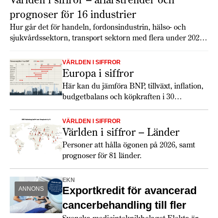
prognoser för 16 industrier
Hur går det för handeln, fordonsindustrin, hälso- och
sjukvårdssektorn, transport sektorn med flera under 2026?
Economist Intelligence Unit har gjort globala prognoser för
16 branscher som ger en inblick i tillväxt, utmaningar och
VÄRLDEN I SIFFROR
möjligheter.
Europa i siffror
Här kan du jämföra BNP, tillväxt, inflation,
budgetbalans och köpkraften i 30
europeiska länder. Totalt ökar tillväxten
något 2026, och lönerna har utvecklats
VÄRLDEN I SIFFROR
snabbare än inflationen. De europeiska
Världen i siffror – Länder
konsumenterna verkar dock fortfarande
Personer att hålla ögonen på 2026, samt
hålla hårt i plånboken. Största
prognoser för 81 länder.
förändringen 2026 är de ökade
försvarsanslagen och att den växande
EKN
politiska klyftan mellan USA och Europa
Exportkredit för avancerad
ANNONS
får europeiska länder att köpa allt mer från
europeiska leverantörer.
cancerbehandling till fler
Svenska medicinteknikbolaget Elekta är