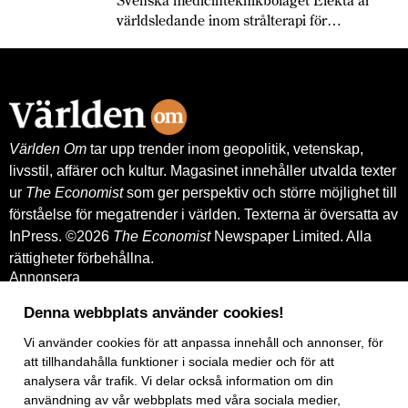
världsledande inom strålterapi för
cancerbehandling – och fortsätter växa
globalt. Bland annat med hjälp av
leverantörskreditgarantier från
Exportkreditnämnden, EKN.
Världen Om
tar upp trender inom geopolitik, vetenskap,
livsstil, affärer och kultur. Magasinet innehåller utvalda texter
ur
The Economist
som ger perspektiv och större möjlighet till
förståelse för megatrender i världen. Texterna är översatta av
InPress. ©2026
The Economist
Newspaper Limited. Alla
rättigheter förbehållna.
Annonsera
Om oss
Kontakt
Denna webbplats använder cookies!
Nyhetsbrev
Köp tidigare nummer
Vi använder
cookies
för att anpassa innehåll och annonser, för
www.inpress.com
att tillhandahålla funktioner i sociala medier och för att
E-tidningen
analysera vår trafik. Vi delar också information om din
Om cookies
användning av vår webbplats med våra sociala medier,