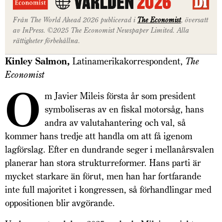
Från The World Ahead 2026 publicerad i
The Economist
, översatt
av InPress. ©2025 The Economist Newspaper Limited. Alla
rättigheter förbehållna.
Kinley Salmon,
Latinamerikakorrespondent,
The
Economist
O
m Javier Mileis första år som president
symboliseras av en fiskal motorsåg, hans
andra av valutahantering och val, så
kommer hans tredje att handla om att få igenom
lagförslag. Efter en dundrande seger i mellanårsvalen
planerar han stora strukturreformer. Hans parti är
mycket starkare än förut, men han har fortfarande
inte full majoritet i kongressen, så förhandlingar med
oppositionen blir avgörande.