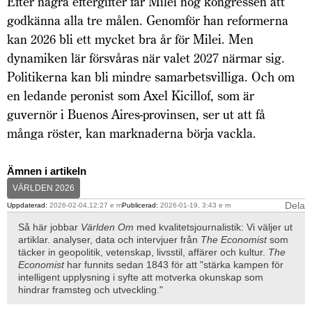
Efter några eftergifter får Milei nog kongressen att
godkänna alla tre målen. Genomför han reformerna
kan 2026 bli ett mycket bra år för Milei. Men
dynamiken lär försvåras när valet 2027 närmar sig.
Politikerna kan bli mindre samarbetsvilliga. Och om
en ledande peronist som Axel Kicillof, som är
guvernör i Buenos Aires-provinsen, ser ut att få
många röster, kan marknaderna börja vackla.
Ämnen i artikeln
VÄRLDEN 2026
Dela
Uppdaterad:
2026-02-04,12:27 e m
Publicerad:
2026-01-19, 3:43 e m
Så här jobbar
Världen Om
med kvalitetsjournalistik: Vi väljer ut
artiklar. analyser, data och intervjuer från
The Economist
som
täcker in geopolitik, vetenskap, livsstil, affärer och kultur.
The
Economist
har funnits sedan 1843 för att "stärka kampen för
intelligent upplysning i syfte att motverka okunskap som
hindrar framsteg och utveckling."