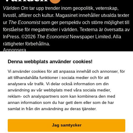
Världen Om
tar upp trender inom geopolitik, vetenskap,
livsstil, affärer och kultur. Magasinet innehåller utvalda texter
ur
The Economist
som ger perspektiv och större möjlighet till
förståelse för megatrender i världen. Texterna är översatta av
InPress. ©2026
The Economist
Newspaper Limited. Alla
rättigheter förbehållna.
Annonsera
Om oss
Kontakt
Denna webbplats använder cookies!
Nyhetsbrev
Vi använder
cookies
för att anpassa innehåll och annonser, för
Köp tidigare nummer
www.inpress.com
att tillhandahålla funktioner i sociala medier och för att
E-tidningen
analysera vår trafik. Vi delar också information om din
Om cookies
användning av vår webbplats med våra sociala medier,
Vår integritetspolicy
reklam- och analyspartners som kan kombinera den med
Prenumerationsvillkor
annan information som du har gett dem eller som de har
E-tidningen
samlat in från din användning av deras tjänster.
Facebook
Instagram
Linkedin
Jag samtycker
Artiklar
under