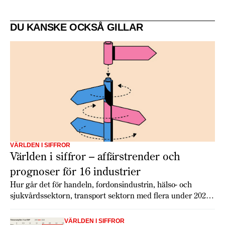
DU KANSKE OCKSÅ GILLAR
VÄRLDEN I SIFFROR
Världen i siffror – affärstrender och
prognoser för 16 industrier
Hur går det för handeln, fordonsindustrin, hälso- och
sjukvårdssektorn, transport sektorn med flera under 2026?
Economist Intelligence Unit har gjort globala prognoser för
16 branscher som ger en inblick i tillväxt, utmaningar och
VÄRLDEN I SIFFROR