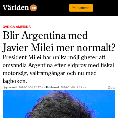
Logga in
Prenumerera
ÖVRIGA AMERIKA
Blir Argentina med
Javier Milei mer normalt?
President Milei har unika möjligheter att
omvandla Argentina efter eldprov med fiskal
motorsåg, valframgångar och nu med
lagboken.
Dela
Uppdaterad:
2026-02-04,12:27 e m
Publicerad:
2026-01-19, 3:43 e m