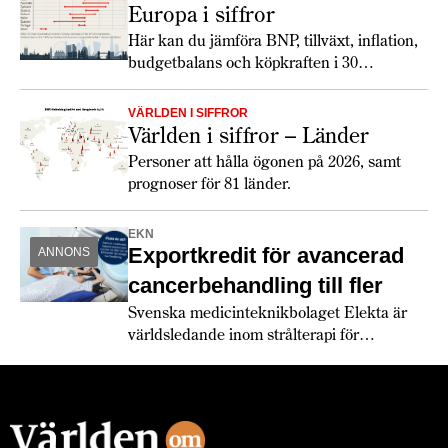
möjligheter.
Europa i siffror
Här kan du jämföra BNP, tillväxt, inflation,
budgetbalans och köpkraften i 30
europeiska länder. Totalt ökar tillväxten
något 2026, och lönerna har utvecklats
VÄRLDEN I SIFFROR
snabbare än inflationen. De europeiska
Världen i siffror – Länder
konsumenterna verkar dock fortfarande
Personer att hålla ögonen på 2026, samt
hålla hårt i plånboken. Största
prognoser för 81 länder.
förändringen 2026 är de ökade
försvarsanslagen och att den växande
EKN
politiska klyftan mellan USA och Europa
Exportkredit för avancerad
ANNONS
får europeiska länder att köpa allt mer från
europeiska leverantörer.
cancerbehandling till fler
Svenska medicinteknikbolaget Elekta är
världsledande inom strålterapi för
cancerbehandling – och fortsätter växa
globalt. Bland annat med hjälp av
leverantörskreditgarantier från
Exportkreditnämnden, EKN.