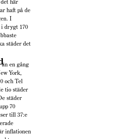
 det här
ar haft på de
en. I
 i drygt 170
abbaste
ka städer det
d
r än en gång
New York,
0 och Tel
e tio städer
De städer
 upp 70
er till 37:e
derade
r inflationen