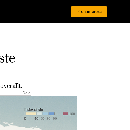
Prenumerera
Logga in
ste
överallt.
Dela