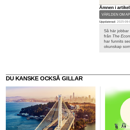
Ämnen i artike
VÄRLDEN OM AP
Uppdaterad:
2025-09-0
Så här jobbar
från
The Econ
har funnits se
okunskap som 
DU KANSKE OCKSÅ GILLAR