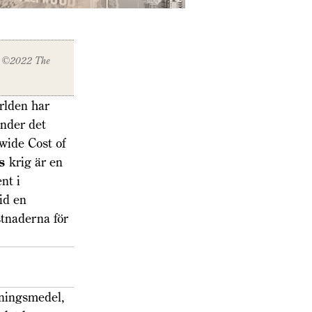
. ©2022 The
ärlden har
under det
wide Cost of
ns
krig är en
nt i
id en
stnaderna för
dningsmedel,