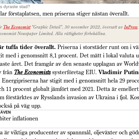
ns dyraste stad?
lar första­platsen, men priserna stiger nästan överallt.
r
The Economist
”Graphic Detail”, 30 november 2022, översatt av
InPress
conomist Newspaper Limited. Alla rättigheter förbehållna.
är tuffa tider överallt.
Priserna i storstäder runt om i v
git med i genomsnitt 8,1 procent. Det mätt i lokal valuta 
aste året. Det framgår av den senaste upplagan av World
y från
The Economists
systerföretag EIU.
Vladimir Puti
 Energipriserna har stigit med i genomsnitt hela 29 proce
h 11 procent globalt jämfört med 2021. Detta är emellert
m förstärktes av Rysslands invasion av Ukraina i fjol. Ko
 också på väg upp.
 ÄVEN
biter inflationen
a är viktiga producenter av spannmål, oljeväxter och gö