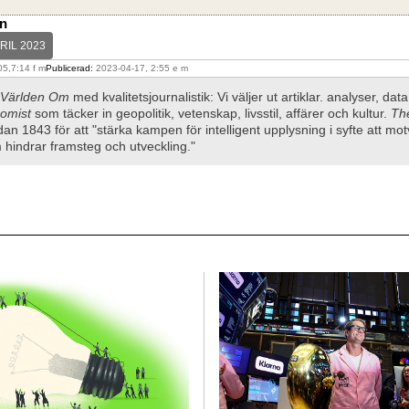
ln
RIL 2023
5,7:14 f m
Publicerad:
2023-04-17, 2:55 e m
Världen Om
med kvalitetsjournalistik: Vi väljer ut artiklar. analyser, dat
omist
som täcker in geopolitik, vetenskap, livsstil, affärer och kultur.
Th
dan 1843 för att "stärka kampen för intelligent upplysning i syfte att mo
hindrar framsteg och utveckling."