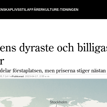
ENSKAP
LIVSSTIL
AFFÄRER
KULTUR
E-TIDNINGEN
ens dyraste och billiga
r
delar första­platsen, men priserna stiger nästan 
5,7:14 f m
Publicerad:
2023-04-17, 2:55 e m