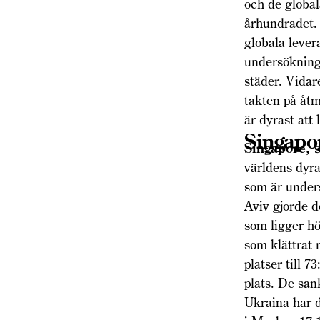
och de global
århundradet. 
globala lever
undersökninge
städer. Vidar
takten på åtm
är dyrast att 
Singapor
Singapore,
världens dyr
som är unders
Aviv gjorde d
som ligger hö
som klättrat 
platser till 
plats. De san
Ukraina har d