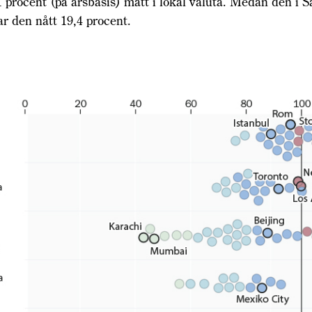
 procent (på årsbasis) mätt i lokal valuta. Medan den i S
r den nått 19,4 procent.