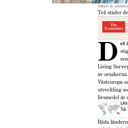
Vilken är världe
Två städer de
U
E
D
et 
sti
sen
Living Surve
av orsakerna.
Västeuropa oc
utveckling so
livsmedel är
LÄS
Så 
Båda ländern