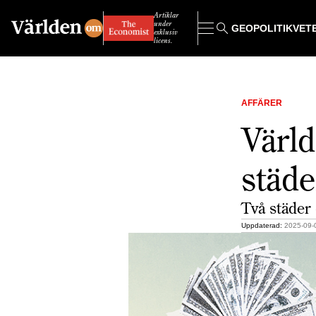
Artiklar
under
GEOPOLITIK
VET
exklusiv
licens.
AFFÄRER
Värld
städe
Två städer 
Uppdaterad:
2025-09-0