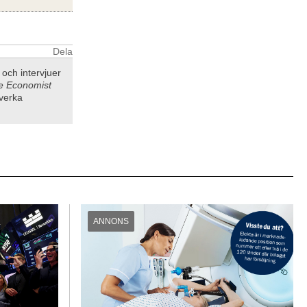
Dela
a och intervjuer
e Economist
tverka
ANNONS