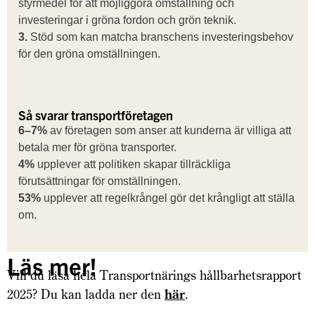
styrmedel för att möjliggöra omställning och
investeringar i gröna fordon och grön teknik.
3.
Stöd som kan matcha branschens investeringsbehov
för den gröna omställningen.
Så svarar transportföretagen
6–7%
av företagen som anser att kunderna är villiga att
betala mer för gröna transporter.
4%
upplever att politiken skapar tillräckliga
förutsättningar för omställningen.
53%
upplever att regelkrångel gör det krångligt att ställa
om.
Läs mer!
Vill du läsa hela Transportnärings hållbarhetsrapport
2025? Du kan ladda ner den
här
.