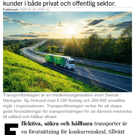
kunder i både privat och offentlig sektor.
Publicerad:
2025-12-15, 4:25 f m
Transportföretagen är en medlemsorganisation inom Svensk
Näringsliv. Sju förbund med 9 100 företag och 204 000 anställda
ingår i organisationen. Transportföretagen verkar för att skapa
goda förutsättningar för transport­näringen för att därmed medverka
till välfärd och hållbar tillväxt.
E
ffektiva, säkra och hållbara
transporter är
en förutsättning för konkurrenskraf, tillväxt