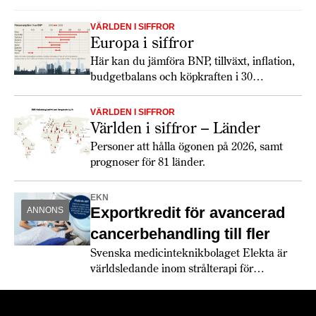
Economist Intelligence Unit har gjort globala prognoser för
16 branscher som ger en inblick i tillväxt, utmaningar och
VÄRLDEN I SIFFROR
möjligheter.
Europa i siffror
Här kan du jämföra BNP, tillväxt, inflation,
budgetbalans och köpkraften i 30
europeiska länder. Totalt ökar tillväxten
något 2026, och lönerna har utvecklats
VÄRLDEN I SIFFROR
snabbare än inflationen. De europeiska
Världen i siffror – Länder
konsumenterna verkar dock fortfarande
Personer att hålla ögonen på 2026, samt
hålla hårt i plånboken. Största
prognoser för 81 länder.
förändringen 2026 är de ökade
försvarsanslagen och att den växande
EKN
politiska klyftan mellan USA och Europa
Exportkredit för avancerad
ANNONS
får europeiska länder att köpa allt mer från
europeiska leverantörer.
cancerbehandling till fler
Svenska medicinteknikbolaget Elekta är
världsledande inom strålterapi för
cancerbehandling – och fortsätter växa
globalt. Bland annat med hjälp av
leverantörskreditgarantier från