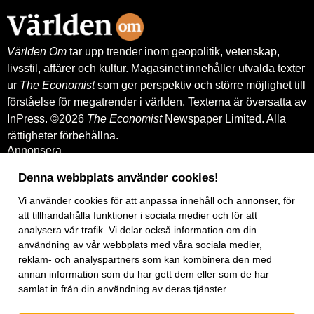
Exportkreditnämnden, EKN.
Världen Om
tar upp trender inom geopolitik, vetenskap,
livsstil, affärer och kultur. Magasinet innehåller utvalda texter
ur
The Economist
som ger perspektiv och större möjlighet till
förståelse för megatrender i världen. Texterna är översatta av
InPress. ©2026
The Economist
Newspaper Limited. Alla
rättigheter förbehållna.
Annonsera
Om oss
Kontakt
Denna webbplats använder cookies!
Nyhetsbrev
Vi använder
cookies
för att anpassa innehåll och annonser, för
Köp tidigare nummer
www.inpress.com
att tillhandahålla funktioner i sociala medier och för att
E-tidningen
analysera vår trafik. Vi delar också information om din
Om cookies
användning av vår webbplats med våra sociala medier,
Vår integritetspolicy
reklam- och analyspartners som kan kombinera den med
Prenumerationsvillkor
annan information som du har gett dem eller som de har
E-tidningen
samlat in från din användning av deras tjänster.
Facebook
Instagram