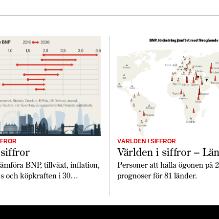
FFROR
VÄRLDEN I SIFFROR
siffror
Världen i siffror – Lä
mföra BNP, tillväxt, inflation,
Personer att hålla ögonen på 
s och köpkraften i 30
prognoser för 81 länder.
änder. Totalt ökar tillväxten
och lönerna har utvecklats
inflationen. De europeiska
na verkar dock fortfarande