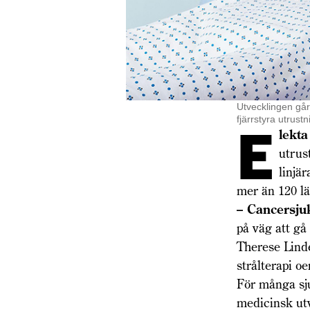
Utvecklingen går
fjärrstyra utrust
E
lekt
utrus
linjä
mer än 120 lä
– Cancersj
på väg att gå
Therese Lind
strålterapi o
För många sju
medicinsk utv