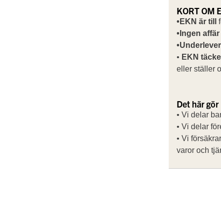
KORT OM 
•EKN är till
f
•Ingen affär
•Underlever
•
EKN täcke
eller ställer
Det här gö
• Vi delar ba
• Vi delar fö
• Vi försäkr
varor och tjä