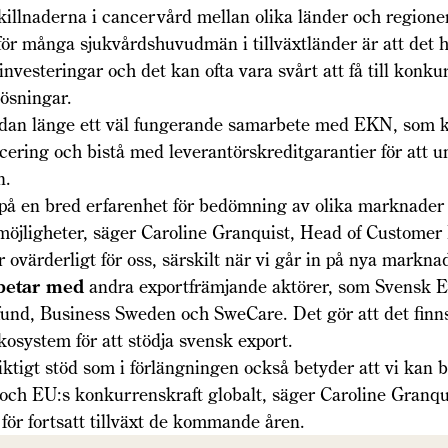
illnaderna i cancervård mellan olika länder och regione
ör många sjukvårdshuvudmän i tillväxtländer är att det 
 investeringar och det kan ofta vara svårt att få till konk
lösningar.
dan länge ett väl fungerande samarbete med EKN, som ka
ering och bistå med leverantörskreditgarantier för att u
n.
 på en bred erfarenhet för bedömning av olika marknader
möjligheter, säger Caroline Granquist, Head of Customer
r ovärderligt för oss, särskilt när vi går in på nya markna
etar med
andra exportfrämjande aktörer, som Svensk Ex
und, Business Sweden och SweCare. Det gör att det finns
osystem för att stödja svensk export.
iktigt stöd som i förlängningen också betyder att vi kan bi
och EU:s konkurrenskraft globalt, säger Caroline Granqui
l för fortsatt tillväxt de kommande åren.