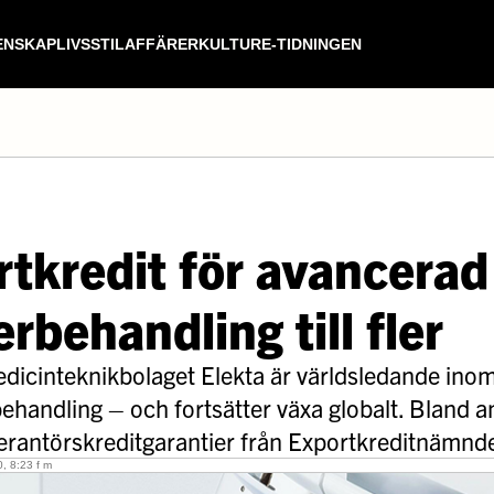
ENSKAP
LIVSSTIL
AFFÄRER
KULTUR
E-TIDNINGEN
tkredit för avancerad
rbehandling till fler
icinteknikbolaget Elekta är världsledande inom 
ehandling – och fortsätter växa globalt. Bland 
verantörskreditgarantier från Exportkreditnämn
, 8:23 f m