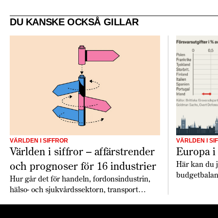
DU KANSKE OCKSÅ GILLAR
VÄRLDEN I SIFFROR
VÄRLDEN I SI
Världen i siffror – affärstrender
Europa i 
och prognoser för 16 industrier
Här kan du jä
budgetbalan
Hur går det för handeln, fordonsindustrin,
europeiska l
hälso- och sjukvårdssektorn, transport
något 2026, 
sektorn med flera under 2026? Economist
snabbare än 
Intelligence Unit har gjort globala prognoser
konsumenter