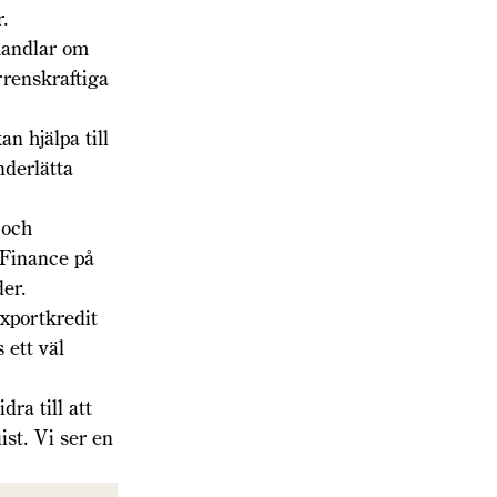
r.
handlar om
urrenskraftiga
n hjälpa till
nderlätta
 och
 Finance på
der.
port­kredit
 ett väl
dra till att
st. Vi ser en