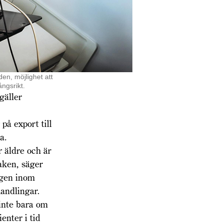
en, möjlighet att
ångsrikt.
gäller
på export till
na.
r äldre och är
aken, säger
ngen inom
andlingar.
 inte bara om
enter i tid