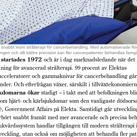
 snabbt inom strålterapi för cancerbehandling. Med automatiserade flöd
ningen och allt bättre precision kan fler cancerpatienter behandlas famg
a startades 1972
och är i dag marknadsledande när det 
tning för avancerad strålterapi. 99 procent av Elektas
racceleratorer och gammaknivar för cancerbehandling går 
nder. Och efterfrågan växer, särskilt i tillväxtekonomier
ukdomarna ökar
stadigt – i takt med att befolkningen bli
 om hjärt- och kärlsjukdomar som den vanligaste dödsors
é, Government Affairs på Elekta. Samtidigt går utveckli
erhört snabbt framåt med mer avancerade och precisa beh
kvårdssystem handlar tillgången till modern strål­terapi
eckling, utan också om möjligheten att behandla fler pati