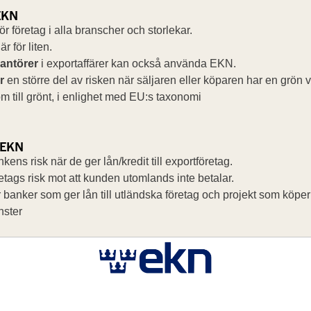
EKN
ör företag i alla branscher och storlekar.
är för liten.
antörer
i exportaffärer kan också använda EKN.
r
en större del av risken när säljaren eller köparen har en grön
 om till grönt, i enlighet med EU:s taxonomi
r EKN
nkens risk när de ger lån/kredit till exportföretag.
retags risk mot att kunden utomlands inte betalar.
ar banker som ger lån till utländska företag och projekt som köpe
nster