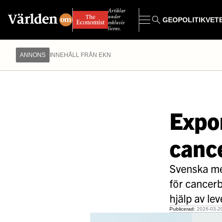
Artiklar
under
GEOPOLITIK
VET
exklusiv
licens.
ANNONS
INNEHÅLL FRÅN EKN
Expor
cance
Svenska med
för cancerb
hjälp av le
Publicerad:
2026-03-20