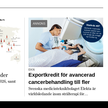
ANNONS
EKN
nder
Exportkredit för avancerad
2026, samt
cancerbehandling till fler
Svenska medicinteknikbolaget Elekta är
världsledande inom strålterapi för
cancerbehandling – och fortsätter växa
globalt. Bland annat med hjälp av