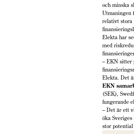
och minska sk
Utmaningen f
relativt stora
finansierings
Elekta har se
med riskreduc
finansieringe
– EKN sitter
finansierings
Elekta. Det ä
EKN samarb
(SEK), Swedf
fungerande ek
– Det är ett v
öka Sveriges 
stor potentia