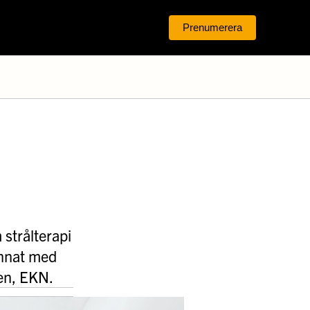
Prenumerera
Logga in
strålterapi
annat med
den, EKN.