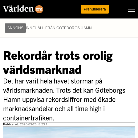
Logga in
Prenumerera
ANNONS
INNEHÅLL FRÅN GÖTEBORGS HAMN
Rekordår trots orolig
världsmarknad
Det har varit hela havet stormar på
världsmarknaden. Trots det kan Göteborgs
Hamn uppvisa rekordsiffror med ökade
marknadsandelar och all time high i
containertrafiken.
Publicerad:
2026-03-20, 8:23 f m