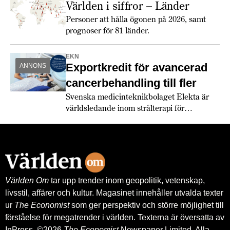
snabbare än inflationen. De europeiska
Världen i siffror – Länder
konsumenterna verkar dock fortfarande
Personer att hålla ögonen på 2026, samt
hålla hårt i plånboken. Största
prognoser för 81 länder.
förändringen 2026 är de ökade
försvarsanslagen och att den växande
EKN
politiska klyftan mellan USA och Europa
Exportkredit för avancerad
ANNONS
får europeiska länder att köpa allt mer från
europeiska leverantörer.
cancerbehandling till fler
Svenska medicinteknikbolaget Elekta är
världsledande inom strålterapi för
cancerbehandling – och fortsätter växa
globalt. Bland annat med hjälp av
leverantörskreditgarantier från
Exportkreditnämnden, EKN.
Världen Om
tar upp trender inom geopolitik, vetenskap,
livsstil, affärer och kultur. Magasinet innehåller utvalda texter
ur
The Economist
som ger perspektiv och större möjlighet till
förståelse för megatrender i världen. Texterna är översatta av
InPress. ©2026
The Economist
Newspaper Limited. Alla