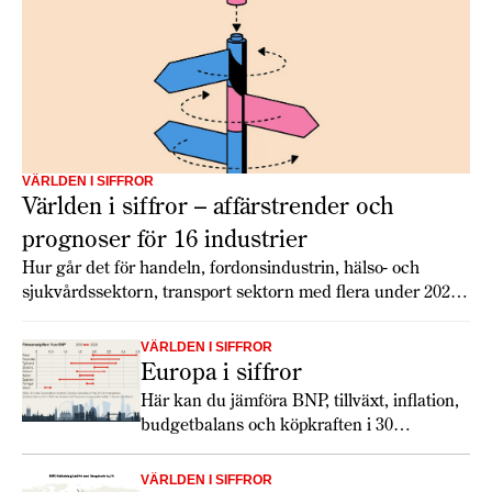
VÄRLDEN I SIFFROR
Världen i siffror – affärstrender och
prognoser för 16 industrier
Hur går det för handeln, fordonsindustrin, hälso- och
sjukvårdssektorn, transport sektorn med flera under 2026?
Economist Intelligence Unit har gjort globala prognoser för
16 branscher som ger en inblick i tillväxt, utmaningar och
VÄRLDEN I SIFFROR
möjligheter.
Europa i siffror
Här kan du jämföra BNP, tillväxt, inflation,
budgetbalans och köpkraften i 30
europeiska länder. Totalt ökar tillväxten
något 2026, och lönerna har utvecklats
VÄRLDEN I SIFFROR