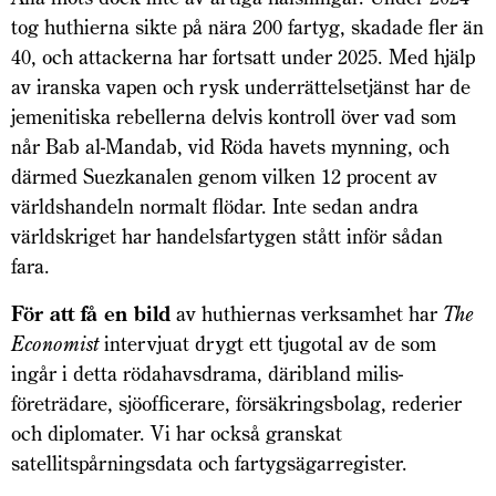
tog huthierna sikte på nära 200 fartyg, skadade fler än
40, och attackerna har fortsatt under 2025. Med hjälp
av iranska vapen och rysk underrättelsetjänst har de
jemenitiska rebellerna delvis kontroll över vad som
når Bab al-Mandab, vid Röda havets mynning, och
därmed Suezkanalen genom vilken 12 procent av
världshandeln normalt flödar. Inte sedan andra
världskriget har handelsfartygen stått inför sådan
fara.
För att få en bild
av huthiernas verksamhet har
The
Economist
intervjuat drygt ett tjugotal av de som
ingår i detta rödahavsdrama, däribland milis­
företrädare, sjöofficerare, försäkringsbolag, rederier
och diplomater. Vi har också granskat
satellitspårningsdata och fartygsägarregister.