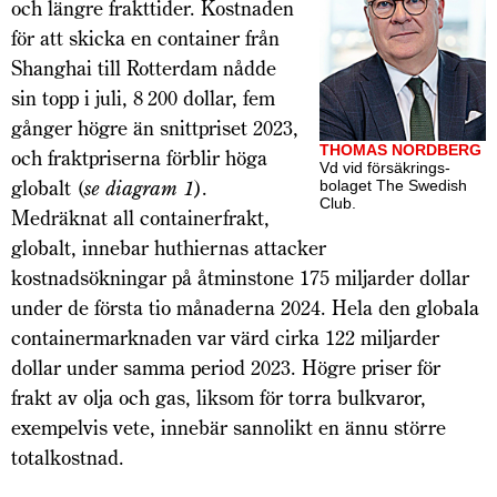
och längre frakttider. Kostnaden
för att skicka en container från
Shanghai till Rotterdam nådde
sin topp i juli, 8 200 dollar, fem
gånger högre än snittpriset 2023,
THOMAS NORDBERG
och fraktpriserna förblir höga
Vd vid försäkrings­
globalt (
se diagram 1
).
bolaget The Swedish
Club.
Medräknat all containerfrakt,
globalt, innebar huthiernas attacker
kostnadsökningar på åtminstone 175 miljarder dollar
under de första tio månaderna 2024. Hela den globala
containermarknaden var värd cirka 122 miljarder
dollar under samma period 2023. Högre priser för
frakt av olja och gas, liksom för torra bulkvaror,
exempelvis vete, innebär sannolikt en ännu större
total­kostnad.