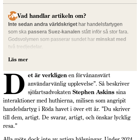
Vad handlar artikeln om?
Inte sedan andra världskriget
har handelsfartygen
som ska
passera Suez-kanalen
stått inför så stor fara.
Godsvolymen som passerar sundet har
minskat med
två tredjedelar.
Läs mer
D
et är verkligen
en förvånansvärt
användarvänlig upplevelse”. Så beskriver
sjöfartsadvokaten
Step­­­hen Askins
sina
interaktioner med huthierna, milisen som angripit
handelsfartyg i Röda havet i över ett år. ”Du skriver
till dem, artigt. De svarar, artigt, och önskar lycklig
resa.”
Alla möts dock inte av artiga hälsningar. Under 2024