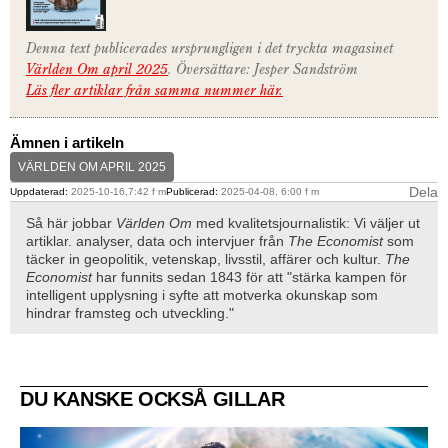
Denna text publicerades ursprungligen i det tryckta magasinet
Världen Om april 2025
. Översättare: Jesper Sandström
Läs fler artiklar från samma nummer här.
Ämnen i artikeln
VÄRLDEN OM APRIL 2025
Dela
Uppdaterad:
2025-10-16,7:42 f m
Publicerad:
2025-04-08, 6:00 f m
Så här jobbar
Världen Om
med kvalitetsjournalistik: Vi väljer ut
artiklar. analyser, data och intervjuer från
The Economist
som
täcker in geopolitik, vetenskap, livsstil, affärer och kultur.
The
Economist
har funnits sedan 1843 för att "stärka kampen för
intelligent upplysning i syfte att motverka okunskap som
hindrar framsteg och utveckling."
DU KANSKE OCKSÅ GILLAR