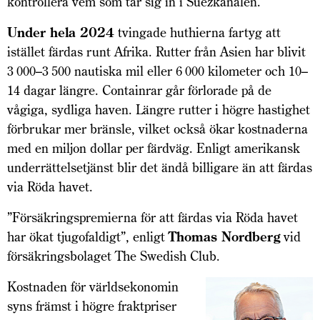
kontrollera vem som tar sig in i Suezkanalen.
Und
er hela 2024
tvingade huthierna fartyg att
istället färdas runt Afrika. Rutter från Asien har blivit
3 000–3 500 nautiska mil eller 6 000 kilometer och 10–
14 dagar längre. Containrar går förlorade på de
vågiga, sydliga haven. Längre rutter i högre hastighet
förbrukar mer bränsle, vilket också ökar kostnaderna
med en miljon dollar per färdväg. Enligt amerikansk
underrättelsetjänst blir det ändå billigare än att färdas
via Röda havet.
”Försäkringspremierna för att färdas via Röda havet
har ökat tjugofaldigt”, enligt
Thomas Nordberg
vid
försäkringsbolaget The Swedish Club.
Kostnaden för världsekonomin
syns främst i högre fraktpriser