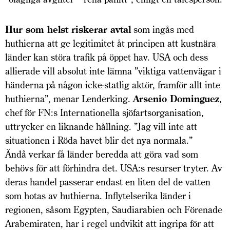
Hur som helst riskerar avtal
som ingås med
huthierna att ge legitimitet åt principen att kustnära
länder kan störa trafik på öppet hav. USA och dess
allierade vill absolut inte lämna ”viktiga vattenvägar i
händerna på någon icke-statlig aktör, framför allt inte
huthierna”, menar Lenderking.
Arsenio Dominguez
,
chef för FN:s Internationella sjöfartsorganisation,
uttrycker en liknande hållning. ”Jag vill inte att
situationen i Röda havet blir det nya normala.”
Ändå verkar få länder beredda att göra vad som
behövs för att förhindra det. USA:s resurser tryter. Av
deras handel passerar endast en liten del de vatten
som hotas av huthierna. Inflytelserika länder i
regionen, såsom Egypten, Saudiarabien och Förenade
Arab­emiraten, har i regel undvikit att ingripa för att