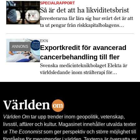
SPECIALRAPPORT
Så är det att ha likviditetsbrist
Investerarna får lära sig hur svårt det är att
ta ut pengar från riskkapitalbolagens
fonder.
EKN
Exportkredit för avancerad
ANNONS
cancerbehandling till fler
Svenska medicinteknikbolaget Elekta är
världsledande inom strålterapi för
cancerbehandling – och fortsätter växa
globalt. Bland annat med hjälp av
leverantörskreditgarantier från
Exportkreditnämnden, EKN.
Världen Om
tar upp trender inom geopolitik, vetenskap,
livsstil, affärer och kultur. Magasinet innehåller utvalda texter
ur
The Economist
som ger perspektiv och större möjlighet till
förståelse för megatrender i världen. Texterna är översatta av