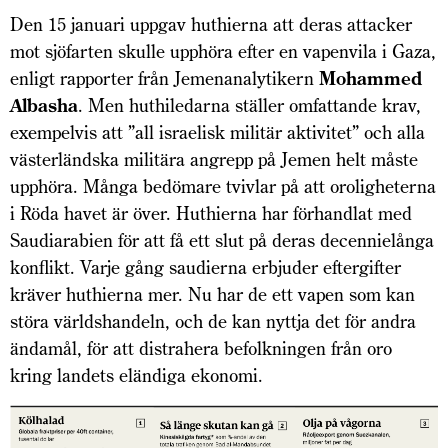
Den 15 januari uppgav huthierna att deras attacker
mot sjöfarten skulle upphöra efter en vapenvila i Gaza,
enligt rapporter från Jemenanalytikern
Mohammed
Albasha
. Men huthiledarna ställer omfattande krav,
exempelvis att ”all israelisk militär aktivitet” och alla
västerländska militära angrepp på Jemen helt måste
upphöra. Många bedömare tvivlar på att oroligheterna
i Röda havet är över. Huthierna har förhandlat med
Saudiarabien för att få ett slut på deras decennielånga
konflikt. Varje gång saudierna erbjuder eftergifter
kräver huthierna mer. Nu har de ett vapen som kan
störa världshandeln, och de kan nyttja det för andra
ändamål, för att distrahera befolkningen från oro
kring landets eländiga ekonomi.