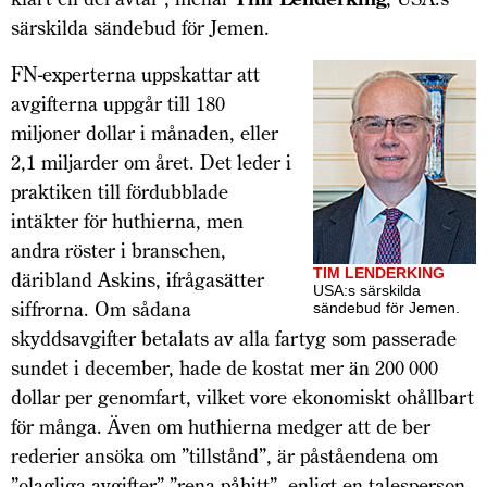
särskilda sändebud för Jemen.
FN-experterna uppskattar att
avgifterna uppgår till 180
miljoner dollar i månaden, eller
2,1 miljarder om året. Det leder i
praktiken till fördubblade
intäkter för huthierna, men
andra röster i branschen,
TIM LENDERKING
däribland Askins, ifrågasätter
USA:s särskilda
siffrorna. Om sådana
sändebud för Jemen.
skyddsavgifter betalats av alla fartyg som passerade
sundet i december, hade de kostat mer än 200 000
dollar per genomfart, vilket vore ekonomiskt ohållbart
för många. Även om huthierna medger att de ber
rederier ansöka om ”tillstånd”, är påståendena om
”olagliga avgifter” ”rena påhitt”, enligt en talesperson.