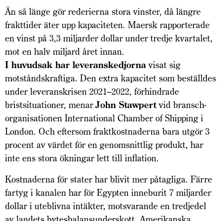
Än så länge gör rederierna stora vinster, då längre
frakttider äter upp kapaciteten. Maersk rapporterade
en vinst på 3,3 miljarder dollar under tredje kvartalet,
mot en halv miljard året innan.
I huvudsak har leveranskedjorna
visat sig
motståndskraftiga. Den extra kapacitet som beställdes
under leveranskrisen 2021–2022, förhindrade
bristsituationer, menar
John Stawpert
vid bransch­
organisationen International Chamber of Shipping i
London. Och eftersom fraktkostnaderna bara utgör 3
procent av värdet för en genomsnittlig produkt, har
inte ens stora ökningar lett till inflation.
Kostnaderna för stater har blivit mer påtagliga. Färre
fartyg i kanalen har för Egypten inneburit 7 miljarder
dollar i uteblivna intäkter, motsvarande en tredjedel
av landets bytesbalansunderskott. Amerikanska,