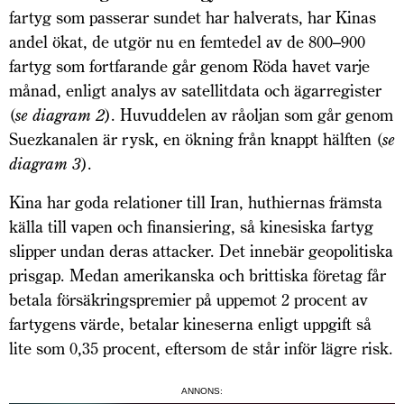
fartyg som passerar sundet har halverats, har Kinas
andel ökat, de utgör nu en femtedel av de 800–900
fartyg som fortfarande går genom Röda havet varje
månad, enligt analys av satellitdata och ägarregister
(
se diagram 2
). Huvuddelen av råoljan som går genom
Suezkanalen är rysk, en ökning från knappt hälften (
se
diagram 3
).
Kina har goda relationer till Iran, huthiernas främsta
källa till vapen och finansiering, så kinesiska fartyg
slipper undan deras attacker. Det innebär geopolitiska
prisgap. Medan amerikanska och brittiska företag får
betala försäkringspremier på uppemot 2 procent av
fartygens värde, betalar kineserna enligt uppgift så
lite som 0,35 procent, eftersom de står inför lägre risk.
ANNONS: