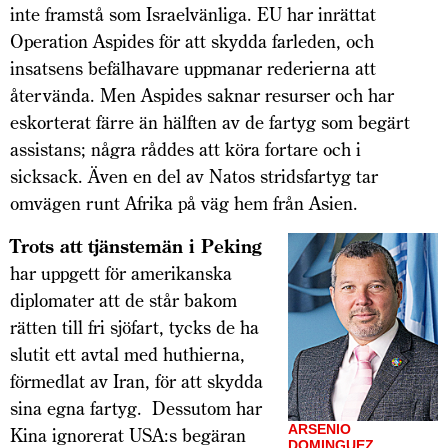
inte framstå som Israelvänliga. EU har inrättat
Operation Aspides för att skydda farleden, och
insatsens befälhavare uppmanar rederierna att
återvända. Men Aspides saknar resurser och har
eskorterat färre än hälften av de fartyg som begärt
assistans; några råddes att köra fortare och i
sicksack. Även en del av Natos stridsfartyg tar
omvägen runt Afrika på väg hem från Asien.
Trots att tjänstemän i Peking
har uppgett för amerikanska
diplomater att de står bakom
rätten till fri sjöfart, tycks de ha
slutit ett avtal med huthierna,
förmedlat av Iran, för att skydda
sina egna fartyg. Dessutom har
ARSENIO
Kina ignorerat USA:s begäran
DOMINGUEZ