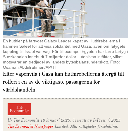
En huthier på fartyget Galaxy Leader kapat av Huthi­rebellerna i
hamnen Saleef för att visa solidaritet med Gaza, även om fatygets
koppling till Israel var vag. För till exempel Egypten har färre fartyg i
Suezkanalen inneburit 7 miljarder dollar i uteblivna intäkter, vilket
motsvarar en tredjedel av landets bytesbalans­underskott. Foto:
Osamah Abdulrahman/AP/TT
Efter vapenvila i Gaza kan huthirebellerna återgå till
rofferi i en av de viktigaste passagerna för
världshandeln.
Ur
The Economist
18 januari 2025, översatt av InPress. ©2025
The Economist
Newspaper
Limited. Alla rättigheter förbehållna.