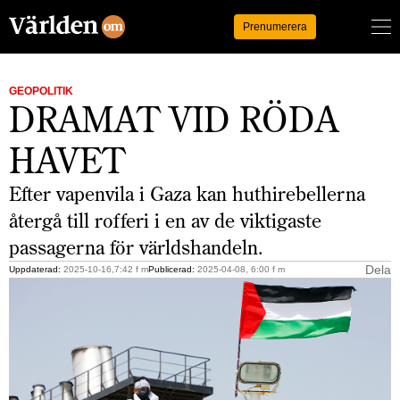
Logga in
Prenumerera
GEOPOLITIK
DRAMAT VID RÖDA
HAVET
Efter vapenvila i Gaza kan huthirebellerna
återgå till rofferi i en av de viktigaste
passagerna för världshandeln.
Dela
Uppdaterad:
2025-10-16,7:42 f m
Publicerad:
2025-04-08, 6:00 f m