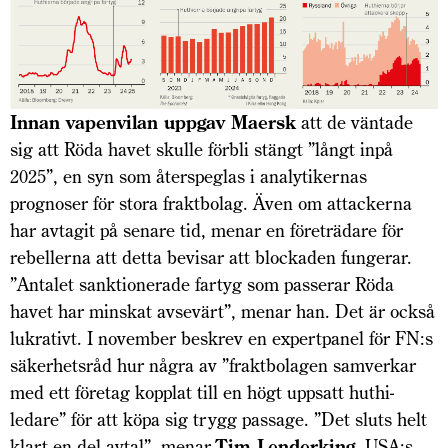
Inn
an vapenvilan uppgav Maersk
att de väntade
sig att Röda havet skulle förbli stängt ”långt inpå
2025”, en syn som återspeglas i analytikernas
prognoser för stora fraktbolag. Även om attackerna
har avtagit på senare tid, menar en företrädare för
rebellerna att detta bevisar att blockaden fungerar.
”Antalet sanktionerade fartyg som passerar Röda
havet har minskat avsevärt”, menar han. Det är också
lukrativt. I november beskrev en expertpanel för FN:s
säkerhetsråd hur några av ”fraktbolagen samverkar
med ett företag kopplat till en högt uppsatt huthi­
ledare” för att köpa sig trygg passage. ”Det sluts helt
klart en del avtal”, menar
Tim Lenderking
, USA:s