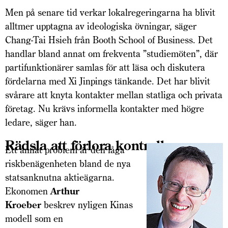
Men på senare tid verkar lokalregeringarna ha blivit
alltmer upptagna av ideologiska övningar, säger
Chang-Tai Hsieh från Booth School of Business. Det
handlar bland annat om frekventa ”studiemöten”, där
partifunktionärer samlas för att läsa och diskutera
fördelarna med Xi Jinpings tänkande. Det har blivit
svårare att knyta kontakter mellan statliga och privata
företag. Nu krävs informella kontakter med högre
ledare, säger han.
Rädsla att förlora kontrollen
Ett annat problem är den låga
riskbenägenheten bland de nya
statsanknutna aktieägarna.
Ekonomen
Arthur
Kroeber
beskrev nyligen Kinas
modell som en