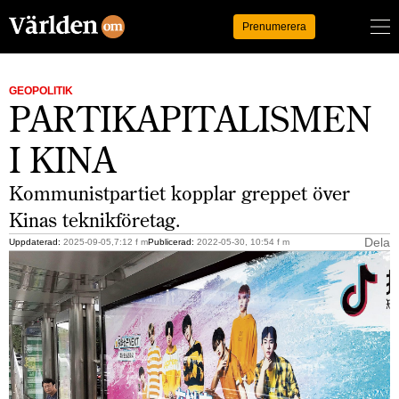
Logga in
Prenumerera
GEOPOLITIK
PARTIKAPITALISMEN
I KINA
Kommunistpartiet kopplar greppet över
Kinas teknikföretag.
Dela
Uppdaterad:
2025-09-05,7:12 f m
Publicerad:
2022-05-30, 10:54 f m