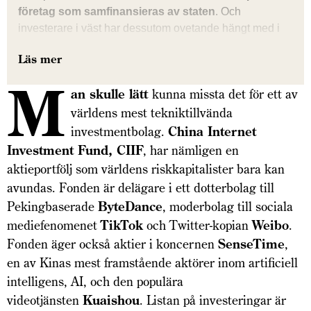
företag som samfinansieras av staten
. Och
investerare i väst har dessutom ovetande hängt med i
utvecklingen. Detta hotar dock Kinas tillväxt.
Läs mer
M
an skulle lätt
kunna missta det för ett av
världens mest tekniktillvända
investmentbolag.
China Internet
Investment Fund, CIIF
, har nämligen en
aktieportfölj som världens riskkapitalister bara kan
avundas. Fonden är delägare i ett dotter­bolag till
Pekingbaserade
ByteDance
, moderbolag till sociala
mediefenomenet
TikTok
och Twitter-kopian
Weibo
.
Fonden äger också aktier i koncernen
SenseTime
,
en av Kinas mest framstående aktörer inom artificiell
intelligens, AI, och den populära
videotjänsten
Kuaishou
. Listan på investeringar är