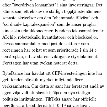
efter ”överdriven lönsamhet” i sina investeringar. Det
känns som ett eko av de statliga topptjänstemännens
senaste skrivelser om den ”ohämmade tillväxt” och
”oordnade kapital­expansion” som de anser präglar
kinesiska teknik­koncerner. Fondens fokusområden är
AI-chip, robotteknik, kvantdatorer och blockkedjor.
Dessa sammanfaller med just de sektorer som
regeringen har pekat ut som prioriterade i sin 14:e
femårsplan, ett av statens viktigaste styrdokument.
Företagen har utan tvekan noterat detta.
ByteDance har hävdat att CIIF-investeringen inte har
gett fonden särskilt mycket inflytande över
verksamheten. Om detta är sant har företaget ändå av
egen vilja valt att slaviskt följa den nya statliga
politiska inriktningen. TikToks ägare har officiellt
begränsat arbetstiderna till 10–19 på vardagar.