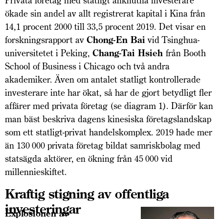
Privata företag med statligt anknutna investerare
ökade sin andel av allt registrerat kapital i Kina från
14,1 procent 2000 till 33,5 procent 2019. Det visar en
forskningsrapport av
Chong-En Bai
vid Tsinghua-
universitetet i Peking,
Chang-Tai Hsieh
från Booth
School of Business i Chicago och två andra
akademiker. Även om antalet statligt kontrollerade
investerare inte har ökat, så har de gjort betydligt fler
affärer med privata företag (se diagram 1). Därför kan
man bäst beskriva dagens kinesiska företagslandskap
som ett statligt-privat handelskomplex. 2019 hade mer
än 130 000 privata företag bildat samriskbolag med
statsägda aktörer, en ökning från 45 000 vid
millennieskiftet.
Kraftig stigning av offentliga
investeringar
Explosionen av