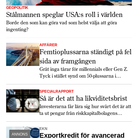
GEOPOLITIK
Stålmannen speglar USA:s roll i världen
Borde den som kan göra vad som helst välja att göra
ingenting?
AFFÄRER
Femtioplussarna ständigt på fel
sida av framgången
Gråt inga tårar för millennials eller Gen Z.
Tyck i stället synd om 50-plussarna i
Generation X.
SPECIALRAPPORT
Så är det att ha likviditetsbrist
Investerarna får lära sig hur svårt det är att
ta ut pengar från riskkapitalbolagens
fonder.
EKN
Exportkredit för avancerad
ANNONS