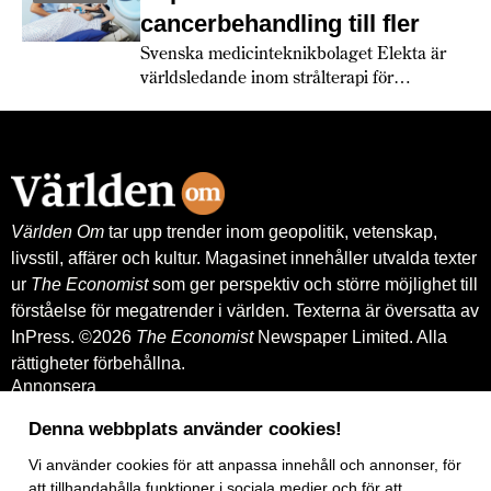
cancerbehandling till fler
Svenska medicinteknikbolaget Elekta är
världsledande inom strålterapi för
cancerbehandling – och fortsätter växa
globalt. Bland annat med hjälp av
leverantörskreditgarantier från
Exportkreditnämnden, EKN.
Världen Om
tar upp trender inom geopolitik, vetenskap,
livsstil, affärer och kultur. Magasinet innehåller utvalda texter
ur
The Economist
som ger perspektiv och större möjlighet till
förståelse för megatrender i världen. Texterna är översatta av
InPress. ©2026
The Economist
Newspaper Limited. Alla
rättigheter förbehållna.
Annonsera
Om oss
Kontakt
Denna webbplats använder cookies!
Nyhetsbrev
Vi använder
cookies
för att anpassa innehåll och annonser, för
Köp tidigare nummer
www.inpress.com
att tillhandahålla funktioner i sociala medier och för att