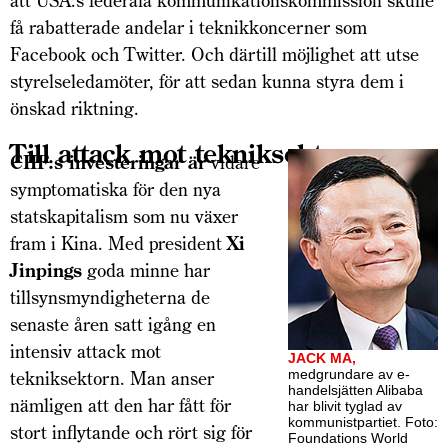
att USA:s federala kommunikationskommission skulle
få rabatterade andelar i teknikkoncerner som
Facebook och Twitter. Och därtill möjlighet att utse
styrelseledamöter, för att sedan kunna styra dem i
önskad riktning.
Till attack mot tekniksektorn
CIIF:s investeringar är
vidare
symptomatiska för den nya
statskapitalism som nu växer
fram i Kina. Med president
Xi
Jinpings
goda minne har
tillsynsmyndigheterna de
senaste åren satt igång en
intensiv attack mot
JACK MA,
medgrundare av e-
tekniksektorn. Man anser
handels­jätten Alibaba
nämligen att den har fått för
har blivit tyglad av
kommunist­partiet. Foto:
stort inflytande och rört sig för
Foundations World