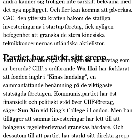
andra känner sig troligen inte särskilt bekväma med
det nya upplägget. Och fler kan komma att påverkas.
CAC, den yttersta kraften bakom de statliga
investeringarna i startup-företag, fick nyligen
befogenhet att granska de stora kinesiska
teknikkoncernernas utländska aktielistor.
Partiet har stärkt sitt grepp
Vad innebär den
nya ordningen för de företag som
är berörda? CIIF:s ordförande
Wu Hai
har förklarat
att fonden ingår i ”Kinas landslag”, en
sammanfattande benämning på de viktigaste
statsägda företagen. Kommunistpartiet har öst
finansiellt och politiskt stöd över CIIF-företag,
säger
Sun Xin
vid King’s College i London. Men han
tillägger att samma investeringar har lett till att
bolagens regelefterlevnad granskas hårdare. Och
dessutom till att partiet har stärkt sitt direkta grepp