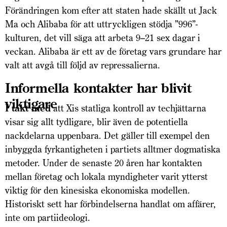
Förändringen kom efter att staten hade skällt ut Jack
Ma och Alibaba för att uttryckligen stödja ”996”-
kulturen, det vill säga att arbeta 9–21 sex dagar i
veckan. Alibaba är ett av de företag vars grundare har
valt att avgå till följd av repressalierna.
Informella kontakter har blivit
viktigare
I takt med
att Xis statliga kontroll av techjättarna
visar sig allt tydligare, blir även de potentiella
nackdelarna uppenbara. Det gäller till exempel den
inbyggda fyrkantigheten i partiets alltmer dogmatiska
metoder. Under de senaste 20 åren har kontakten
mellan företag och lokala myndigheter varit ytterst
viktig för den kinesiska ekonomiska modellen.
Historiskt sett har förbindelserna handlat om affärer,
inte om partiideologi.