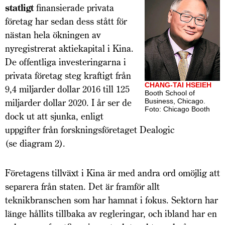
statligt
finansierade privata
företag har sedan dess stått för
nästan hela ökningen av
nyregistrerat aktiekapital i Kina.
De offentliga investeringarna i
privata företag steg kraftigt från
CHANG-TAI HSEIEH
9,4 miljarder dollar 2016 till 125
Booth School of
miljarder dollar 2020. I år ser de
Business, Chicago.
Foto: Chicago Booth
dock ut att sjunka, enligt
uppgifter från forskningsföretaget Dealogic
(se diagram 2).
Företagens tillväxt i Kina är med andra ord omöjlig att
separera från staten. Det är framför allt
teknikbranschen som har hamnat i fokus. Sektorn har
länge hållits tillbaka av regleringar, och ibland har en