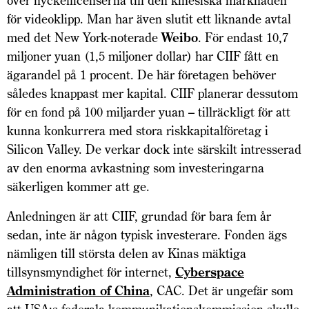
över nyckellicenserna till den kinesiska marknaden
för videoklipp. Man har även slutit ett liknande avtal
med det New York-noterade
Weibo
. För endast 10,7
miljoner yuan (1,5 miljoner dollar) har CIIF fått en
ägarandel på 1 procent. De här företagen behöver
således knappast mer kapital. CIIF planerar dessutom
för en fond på 100 miljarder yuan – tillräckligt för att
kunna konkurrera med stora riskkapitalföretag i
Silicon Valley. De verkar dock inte särskilt intresserad
av den enorma avkastning som investeringarna
säkerligen kommer att ge.
Anledningen är att CIIF, grundad för bara fem år
sedan, inte är någon typisk investerare. Fonden ägs
nämligen till största delen av Kinas mäktiga
tillsynsmyndighet för internet,
Cyberspace
Administration of China
, CAC. Det är ungefär som