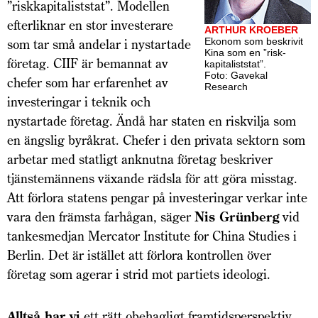
”riskkapitaliststat”. Modellen
efterliknar en stor investerare
ARTHUR KROEBER
Ekonom som beskrivit
som tar små andelar i nystartade
Kina som en ”risk­
företag. CIIF är bemannat av
kapitaliststat”.
Foto: Gavekal
chefer som har erfarenhet av
Research
investeringar i teknik och
nystartade företag. Ändå har staten en riskvilja som
en ängslig byråkrat. Chefer i den privata sektorn som
arbetar med statligt anknutna företag beskriver
tjänstemännens växande rädsla för att göra misstag.
Att förlora statens pengar på investeringar verkar inte
vara den främsta farhågan, säger
Nis Grünberg
vid
tankesmedjan Mercator Institute for China Studies i
Berlin. Det är istället att förlora kontrollen över
företag som agerar i strid mot partiets ideologi.
Alltså har vi
ett rätt obehagligt framtidsperspektiv