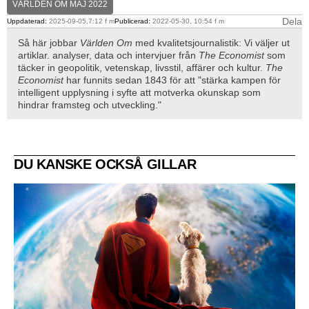
VÄRLDEN OM MAJ 2022
Dela
Uppdaterad:
2025-09-05,7:12 f m
Publicerad:
2022-05-30, 10:54 f m
Så här jobbar
Världen Om
med kvalitetsjournalistik: Vi väljer ut
artiklar. analyser, data och intervjuer från
The Economist
som
täcker in geopolitik, vetenskap, livsstil, affärer och kultur.
The
Economist
har funnits sedan 1843 för att "stärka kampen för
intelligent upplysning i syfte att motverka okunskap som
hindrar framsteg och utveckling."
DU KANSKE OCKSÅ GILLAR