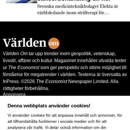
Svenska medicinteknikbolaget Elekta är
världsledande inom strålterapi för
cancerbehandling – och fortsätter växa
globalt. Bland annat med hjälp av
leverantörskreditgarantier från
Exportkreditnämnden, EKN.
Världen Om
tar upp trender inom geopolitik, vetenskap,
livsstil, affärer och kultur. Magasinet innehåller utvalda texter
ur
The Economist
som ger perspektiv och större möjlighet till
förståelse för megatrender i världen. Texterna är översatta av
InPress. ©2026
The Economist
Newspaper Limited. Alla
rättigheter förbehållna.
Annonsera
Om oss
Kontakt
Denna webbplats använder cookies!
Nyhetsbrev
Köp tidigare nummer
Vi använder
cookies
för att anpassa innehåll och annonser, för
www.inpress.com
att tillhandahålla funktioner i sociala medier och för att
E-tidningen
analysera vår trafik. Vi delar också information om din