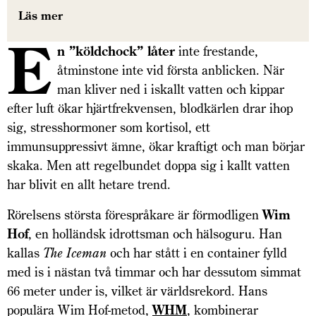
Läs mer
E
n ”köldchock” låter
inte frestande,
åtminstone inte vid första anblicken. När
man kliver ned i iskallt vatten och kippar
efter luft ökar hjärtfrekvensen, blodkärlen drar ihop
sig, stresshormoner som kortisol, ett
immunsuppressivt ämne, ökar kraftigt och man börjar
skaka. Men att regelbundet doppa sig i kallt vatten
har blivit en allt hetare trend.
Rörelsens största förespråkare är förmodligen
Wim
Hof
, en holländsk idrottsman och hälsoguru. Han
kallas
The Iceman
och har stått i en container fylld
med is i nästan två timmar och har dessutom simmat
66 meter under is, vilket är världsrekord. Hans
populära Wim Hof-metod,
WHM
, kombinerar