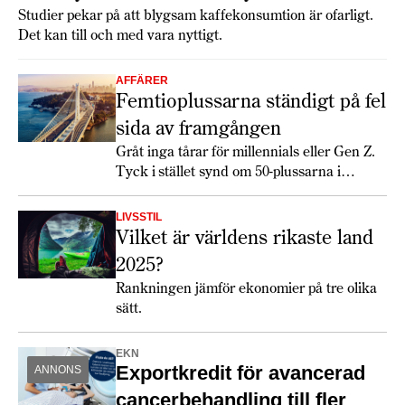
Studier pekar på att blygsam kaffekonsumtion är ofarligt.
Det kan till och med vara nyttigt.
AFFÄRER
Femtioplussarna ständigt på fel
sida av framgången
Gråt inga tårar för millennials eller Gen Z.
Tyck i stället synd om 50-plussarna i
Generation X.
LIVSSTIL
Vilket är världens rikaste land
2025?
Rankningen jämför ekonomier på tre olika
sätt.
EKN
Exportkredit för avancerad
ANNONS
cancerbehandling till fler