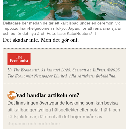
Deltagare ber medan de tar ett kallt isbad under en ceremoni vid
Teppozu Inari-helgedomen i Tokyo, Japan, för att rena sina själar
och be för det nya året. Foto: Issei Kato/Reuters/TT
Det skadar inte. Men det gör ont.
Ur
The Economist,
31 januari 2025
,
översatt av InPress. ©2025
The Economist
Newspaper Limited. Alla rättig­heter förbehållna.
Vad handlar artikeln om?
Det finns ingen övertygande forskning som kan bevisa
att kallbad ger tydliga hälsoeffekter eller botar hjärt- och
kärlsjukdomar, däremot att
det höjer nivåer av
dopamin och endorfiner.