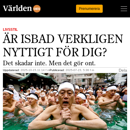
Logga in
Prenumerera
LIVSSTIL
ÄR ISBAD VERKLIGEN
NYTTIGT FÖR DIG?
Det skadar inte. Men det gör ont.
Dela
Uppdaterad:
2025-10-15,11:14 f m
Publicerad:
2025-07-15, 5:36 f m