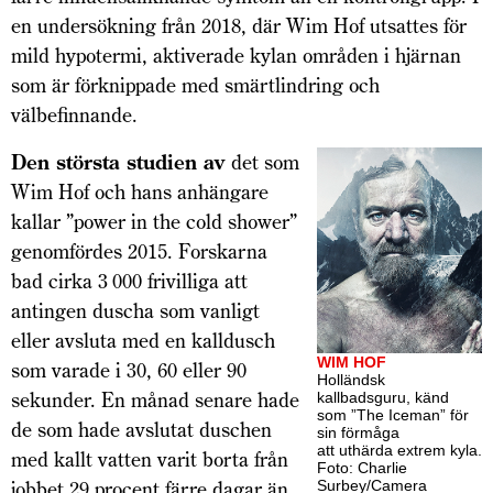
en undersökning från 2018, där Wim Hof utsattes för
mild hypotermi, aktiverade kylan områden i hjärnan
som är förknippade med smärtlindring och
välbefinnande.
Den största studien av
det som
Wim Hof och hans anhängare
kallar ”power in the cold shower”
genomfördes 2015. Forskarna
bad cirka 3 000 frivilliga att
antingen duscha som vanligt
eller avsluta med en kalldusch
WIM HOF
som varade i 30, 60 eller 90
Holländsk
sekunder. En månad senare hade
kallbadsguru, känd
som ”The Iceman” för
de som hade avslutat duschen
sin förmåga
att uthärda extrem kyla.
med kallt vatten varit borta från
Foto: Charlie
jobbet 29 procent färre dagar än
Surbey/Camera