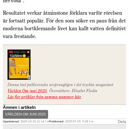
nervösa”.
Resultatet verkar åtminstone förklara varför rörelsen
är fortsatt populär. För den som söker en paus från det
moderna bortklemande livet kan kallt vatten definitivt
vara frestande.
Denna text publicerades ursprungligen i det tryckta magasinet
Världen Om juni 2025
. Översättare: Elisabet Flodin
Läs fler artiklar från samma nummer här.
Ämnen i artikeln
VÄRLDEN OM JUNI 2025
Dela
Uppdaterad:
2025-10-15,11:14 f m
Publicerad:
2025-07-15, 5:36 f m