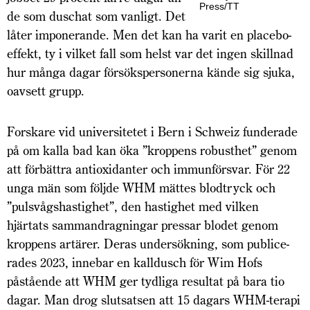
Press/TT
de som duschat som vanligt. Det
låter imponerande. Men det kan ha varit en place­bo­­
effekt, ty i vilket fall som helst var det ingen skillnad
hur många dagar försökspersonerna kände sig sjuka,
oavsett grupp.
Forskare vid universitetet i Bern i Schweiz funderade
på om kalla bad kan öka ”kroppens robusthet” genom
att förbättra antioxidanter och immunförsvar. För 22
unga män som följde WHM mättes blodtryck och
”pulsvågshastighet”, den hastighet med vilken
hjärtats sammandragningar pressar blodet genom
kroppens artärer. Deras undersökning, som publice­
rades 2023, innebar en kalldusch för Wim Hofs
påstående att WHM ger tydliga resultat på bara tio
dagar. Man drog slutsatsen att 15 dagars WHM-terapi