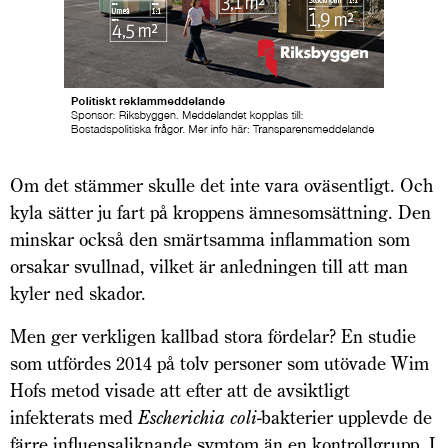
Om det stämmer skulle det inte vara oväsentligt. Och
kyla sätter ju fart på kroppens ämnes­omsättning. Den
minskar också den smärtsamma inflammation som
orsakar svullnad, vilket är anledningen till att man
kyler ned skador.
Men ger verkligen kallbad stora fördelar? En studie
som utfördes 2014 på tolv personer som utövade Wim
Hofs metod visade att efter att de avsiktligt
infekterats med
Escherichia coli-
bakterier upplevde de
färre influensaliknande symtom än en kontrollgrupp. I