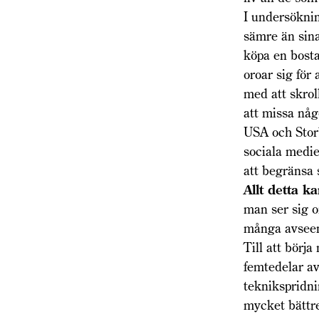
I undersöknin
sämre än sina
köpa en bosta
oroar sig för
med att skrol
att missa någ
USA och Storb
sociala medie
att begränsa
Allt detta k
man ser sig o
många avseen
Till att börj
femtedelar av
teknikspridn
mycket bättre