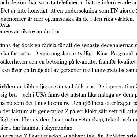
 och de som har smarta telefoner är bättre informerade o
 Det är inte konstigt att en undersökning som
FN
gjorde 
xtekonomier är mer optimistiska än de i den rika världen.
 ÄVEN
mers är rikare än du tror
 finns det dock en rädsla för att de senaste decenniernas
 ska fortsätta. Denna ängslan är tydlig i Kina. På grund 
äkerheten och en betoning på kvantitet framför kvalitet
 kan över en tredjedel av personer med universitetsexame
världen
är bilden ljusare än vad folk tror. De i generation
 sig bra – och i USA finns det nästan lika många av dem 
na nu som det finns boomers. Den glödheta efterfrågan p
 det faktum att generation Z på ett klokt sätt sett till att 
rdigheter. Fler av dem läser naturvetenskap, teknik och m
iora har hamnat i skymundan.
eneration Z ökar i mycket snabbare takt än för äldre arbe