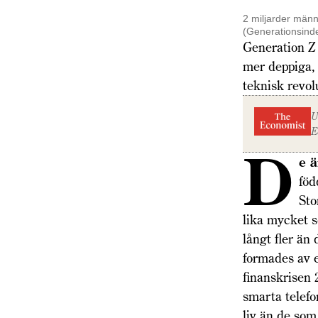
2 miljarder männ
(Generations­ind
Generation Z 
mer deppiga, 
teknisk revol
U
E
D
e 
föd
Sto
lika mycket s
långt fler än
formades av e
finanskrisen 
smarta telefo
liv än de som