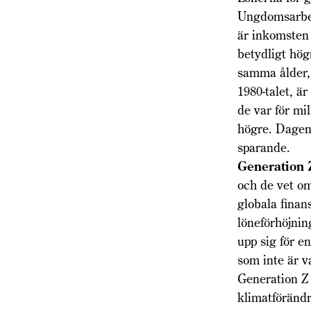
Ungdomsarbets
är inkomsten 
betydligt hög
samma ålder, 
1980-talet, ä
de var för mi
högre. Dagens
sparande.
Ge
neration 
och de vet o
globala finan
löneförhöjnin
upp sig för en
som inte är v
Generation Z 
klimatförändr