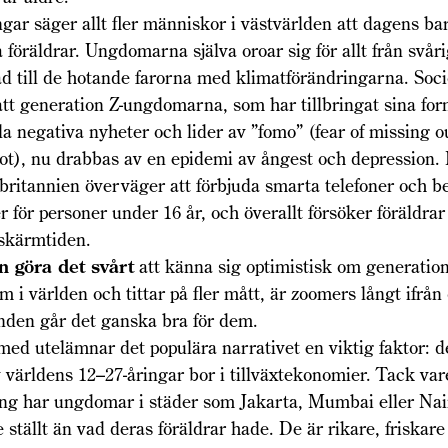
gar säger allt fler människor i västvärlden att dagens bar
 föräldrar. Ungdomarna själva oroar sig för allt från svår
d till de hotande farorna med klimatförändringarna. Soci
 att generation Z-ungdomarna, som har tillbringat sina for
la negativa nyheter och lider av ”fomo” (fear of missing o
ot), nu drabbas av en epidemi av ångest och depression. P
ritannien överväger att förbjuda smarta telefoner och b
r för personer under 16 år, och överallt försöker föräldrar
 skärmtiden.
an göra det svårt
att känna sig optimistisk om generatio
m i världen och tittar på fler mått, är zoomers långt ifrå
den går det ganska bra för dem.
a med utelämnar det populära narrativet en viktig faktor: d
 världens 12–27-åringar bor i tillväxtekonomier. Tack vare
ing har ungdomar i städer som Jakarta, Mumbai eller Nai
 ställt än vad deras föräldrar hade. De är rikare, friskar