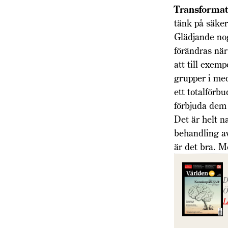
Transformat
tänk på säker
Glädjande nog
förändras när
att till exemp
grupper i med
ett totalförb
förbjuda dem 
Det är helt na
behandling av 
är det bra. 
D
Ö
L