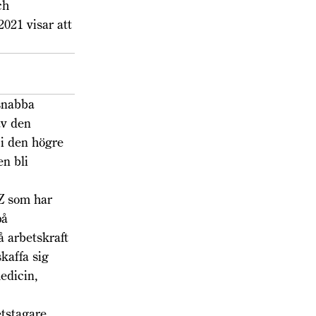
ch
2021 visar att
 snabba
av den
 i den högre
n bli
 Z som har
på
å arbetskraft
skaffa sig
edicin,
tstagare.