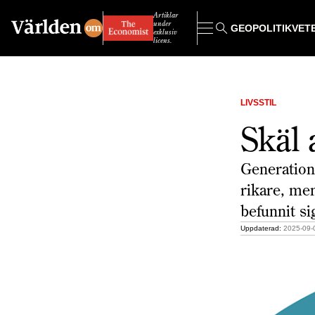
Artiklar
under
GEOPOLITIK
VET
exklusiv
licens.
LIVSSTIL
Skäl 
Generation 
rikare, me
befunnit si
Uppdaterad:
2025-09-0