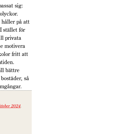
assat sig:
olyckor.
håller på att
stället för
ll privata
le motivera
lor fritt att
tiden.
ll bättre
 bostäder, så
ramgångar.
ktober 2024
.