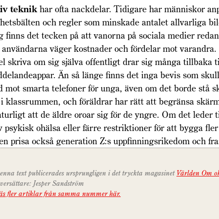
iv teknik
har ofta nackdelar. Tidigare har människor anp
hetsbälten och regler som minskade antalet allvarliga bil
 finns det tecken på att vanorna på sociala medier redan 
 användarna väger kostnader och fördelar mot varandra. I 
el skriva om sig själva offentligt drar sig många tillbaka ti
delandeappar. Än så länge finns det inga bevis som skul
ud mot smarta telefoner för unga, även om det borde stå sko
i klassrummen, och föräldrar har rätt att begränsa skärm
turligt att de äldre oroar sig för de yngre. Om det leder ti
psykisk ohälsa eller färre restriktioner för att bygga fler
Men prisa också generation Z:s uppfinningsrikedom och f
enna text publicerades ursprungligen i det tryckta magasinet
Världen Om o
versättare: Jesper Sandström
äs fler artiklar från samma nummer här.