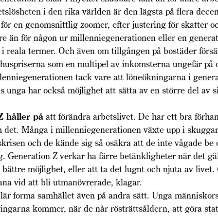
lösheten i den rika världen är den lägsta på flera decen
för en genomsnittlig zoomer, efter justering för skatter o
re än för någon ur millenniegenerationen eller en generat
i reala termer. Och även om tillgången på bostäder förs
r huspriserna som en multipel av inkomsterna ungefär på
llenniegenerationen tack vare att löneökningarna i genera
 unga har också möjlighet att sätta av en större del av sin
Z håller på
att förändra arbetslivet. De har ett bra förha
m det. Många i millenniegenerationen växte upp i skugga
skrisen och de kände sig så osäkra att de inte vågade be
g. Generation Z verkar ha färre betänkligheter när det gäl
 bättre möjlighet, eller att ta det lugnt och njuta av livet
ana vid att bli utmanövrerade, klagar.
lär forma samhället även på andra sätt. Unga människors
ingarna kommer, när de når rösträttsåldern, att göra st