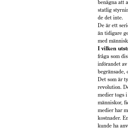
benägna att a
statlig styrn
de det inte.
De är ett ser
än tidigare g
med människo
I
vilken utst
fråga som dis
införandet av
begränsade, o
Det som är ty
revolution. D
medier togs i
människor, fi
medier har m
kostnader. En
kunde ha anvä