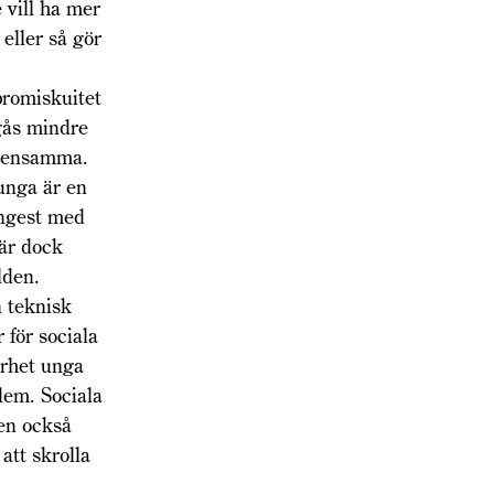
 vill ha mer
eller så gör
promiskuitet
gås mindre
är ensamma.
 unga är en
ångest med
är dock
lden.
n teknisk
 för sociala
erhet unga
dem. Sociala
en också
att skrolla