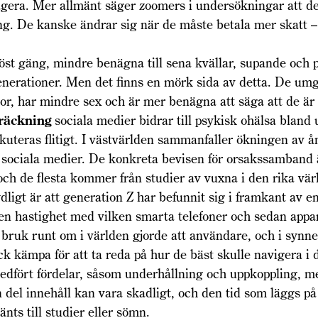
gera. Mer allmänt säger zoomers i undersökningar att de
ing. De kanske ändrar sig när de måste betala mer skatt – 
iöst gäng, mindre benägna till sena kvällar, supande och 
enerationer. Men det finns en mörk sida av detta. De um
r, har mindre sex och är mer benägna att säga att de 
räckning
sociala medier bidrar till psykisk ohälsa bland
kuteras flitigt. I västvärlden sammanfaller ökningen av 
 sociala medier. De konkreta bevisen för orsakssamband 
ch de flesta kommer från studier av vuxna i den rika vär
dligt är att generation Z har befunnit sig i framkant av e
en hastighet med vilken smarta telefoner och sedan appar
 bruk runt om i världen gjorde att användare, och i synn
ck kämpa för att ta reda på hur de bäst skulle navigera i 
edfört fördelar, såsom underhållning och uppkoppling, m
 del innehåll kan vara skadligt, och den tid som läggs på 
nts till studier eller sömn.