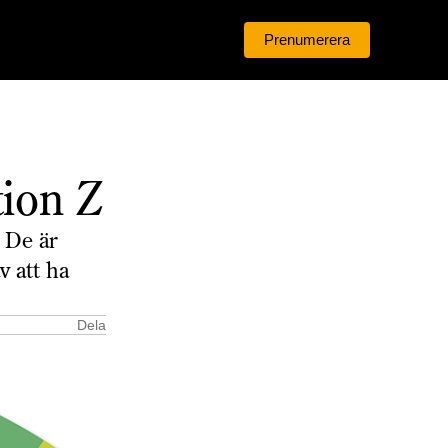
Prenumerera
Logga in
tion Z
. De är
v att ha
Dela