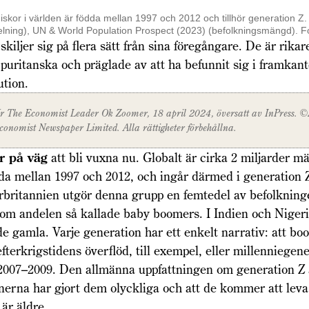
iskor i världen är födda mellan 1997 och 2012 och tillhör generation Z. 
elning), UN & World Population Prospect (2023) (befolknings­mängd). F
skiljer sig på flera sätt från sina föregångare. De är rika
puritanska och präglade av att ha befunnit sig i framkan
ution.
r
The Economist Leader Ok Zoomer,
18 april 2024, översatt av InPress.
conomist
Newspaper Limited. Alla rättigheter förbehållna.
är på väg
att bli vuxna nu. Glo­balt är cirka 2 miljarder m
da mellan 1997 och 2012, och ingår därmed i generation 
r­­­britannien utgör denna grupp en femte­del av befolkning
om andelen så kallade baby boomers. I Indien och Niger
 de gamla. Varje generation har ett enkelt narrativ: att b
fterkrigstidens överflöd, till exempel, eller millenniegen
2007–2009. Den allmänna uppfattningen om generation Z ä
nerna har gjort dem olyckliga och att de kommer att leva
 är äldre.