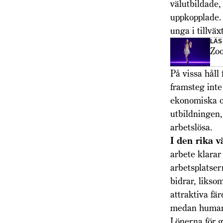
välutbildade,
uppkopplade.
unga i tillvä
LÄS
Zoo
På vissa håll
framsteg inte
ekonomiska os
utbildningen,
arbetslösa.
I den rika 
arbete klarar
arbetsplatser
bidrar, liksom
attraktiva fä
medan human
Lönerna för g