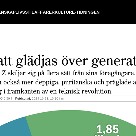
ENSKAP
LIVSSTIL
AFFÄRER
KULTUR
E-TIDNINGEN
att glädjas över genera
Z skiljer sig på flera sätt från sina föregångare
n också mer deppiga, puritanska och präglade a
g i framkanten av en teknisk revolution.
5,6:59 f m
Publicerad:
2024-10-23, 10:10 f m