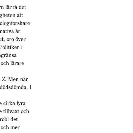
n lär få det
igheten att
ologiforskare
mativa år
ut, oro över
olitiker i
egränsa
 och lärare
n Z. Men när
n dödsdömda. I
e cirka fyra
 tillväxt och
robi det
e och mer