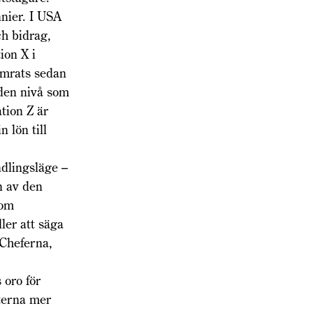
nier. I USA
ch bidrag,
ion X i
ämrats sedan
 den nivå som
tion Z är
 lön till
ndlingsläge –
n av den
 om
ler att säga
. Cheferna,
 oro för
aterna mer