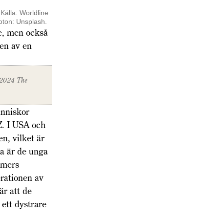
Källa: Worldline
oton: Unsplash.
re, men också
ten av en
 ©2024
The
änniskor
Z. I USA och
en, vilket är
ia är de unga
oomers
erationen av
r att de
 ett dystrare