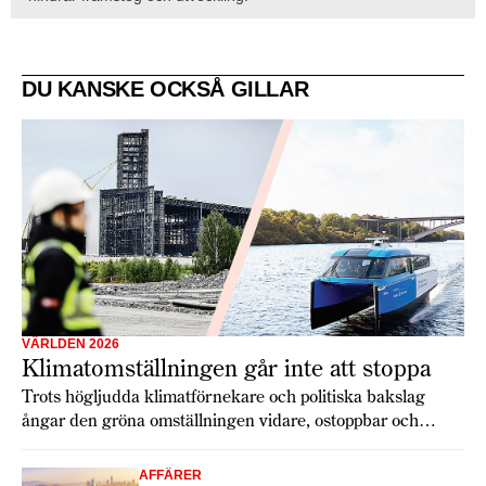
DU KANSKE OCKSÅ GILLAR
VÄRLDEN 2026
Klimatomställningen går inte att stoppa
Trots högljudda klimatförnekare och politiska bakslag
ångar den gröna omställningen vidare, ostoppbar och
alltmer avgörande för framtidens konkurrenskraft. Varken
Trump eller geopolitisk oro kan bromsa den
AFFÄRER