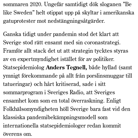
sommaren 2020. Ungefär samtidigt dök sloganen ”Be
like Sweden” helt otippat upp på skyltar i amerikanska
gatuprotester mot nedstängningsåtgärder.
Ganska tidigt under pandemin stod det klart att
Sverige stod rätt ensamt med sin coronastrategi.
Framför allt stack det ut att strategin tycktes styras
av en expertmyndighet istället för av politiker.
Statsepidemiolog
Anders Tegnell,
både hyllad (samt
ymnigt förekommande på allt från porslins­muggar till
tatueringar) och hårt kritiserad, sade i sitt
sommarprogram i Sveriges Radio, att Sveriges
ensamhet kom som en total överraskning. Enligt
Folkhälsomyndigheten höll Sverige bara fast vid den
klassiska pandemibekämpningsmodell som
internationella statsepidemiologer redan kommit
överens om.