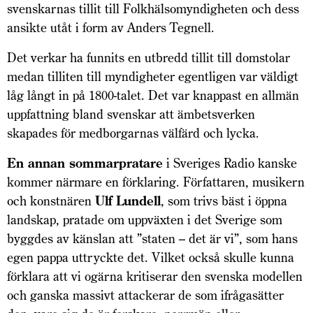
svenskarnas tillit till Folkhälsomyndigheten och dess
ansikte utåt i form av Anders Tegnell.
Det verkar ha funnits en utbredd tillit till domstolar
medan tilliten till myndigheter egentligen var väldigt
låg långt in på 1800-talet. Det var knappast en allmän
uppfattning bland svenskar att ämbetsverken
skapades för medborgarnas välfärd och lycka.
En annan sommarpratare
i Sveriges Radio kanske
kommer närmare en förklaring. Författaren, musikern
och konstnären
Ulf Lundell
, som trivs bäst i öppna
landskap, pratade om uppväxten i det Sverige som
byggdes av känslan att ”staten – det är vi”, som hans
egen pappa uttryckte det. Vilket också skulle kunna
förklara att vi ogärna kritiserar den svenska modellen
och ganska massivt attackerar de som ifrågasätter