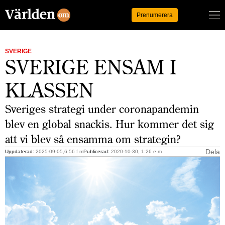
Logga in
Prenumerera
SVERIGE
SVERIGE ENSAM I
KLASSEN
Sveriges strategi under coronapandemin
blev en global snackis. Hur kommer det sig
att vi blev så ensamma om strategin?
Dela
Uppdaterad:
2025-09-05,6:56 f m
Publicerad:
2020-10-30, 1:26 e m