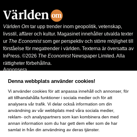
leverantörskreditgarantier från
Exportkreditnämnden, EKN.
Världen Om
tar upp trender inom geopolitik, vetenskap,
livsstil, affärer och kultur. Magasinet innehåller utvalda texter
ur
The Economist
som ger perspektiv och större möjlighet till
förståelse för megatrender i världen. Texterna är översatta av
InPress. ©2026
The Economist
Newspaper Limited. Alla
rättigheter förbehållna.
Annonsera
Om oss
Kontakt
Denna webbplats använder cookies!
Nyhetsbrev
Vi använder
cookies
för att anpassa innehåll och annonser, för
Köp tidigare nummer
www.inpress.com
att tillhandahålla funktioner i sociala medier och för att
E-tidningen
analysera vår trafik. Vi delar också information om din
Om cookies
användning av vår webbplats med våra sociala medier,
Vår integritetspolicy
reklam- och analyspartners som kan kombinera den med
Prenumerationsvillkor
annan information som du har gett dem eller som de har
E-tidningen
samlat in från din användning av deras tjänster.
Facebook
Instagram