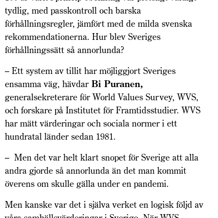
tydlig, med passkontroll och barska
förhållningsregler, jämfört med de milda svenska
rekommendationerna. Hur blev Sveriges
förhållningssätt så annorlunda?
– Ett system av tillit har möjliggjort Sveriges
ensamma väg, hävdar
Bi Puranen,
generalsekreterare för World Values Survey, WVS,
och forskare på Institutet för Framtidsstudier. WVS
har mätt värderingar och sociala normer i ett
hundratal länder sedan 1981.
– Men det var helt klart snopet för Sverige att alla
andra gjorde så annorlunda än det man kommit
överens om skulle gälla under en pandemi.
Men kanske var det i själva verket en logisk följd av
våra samhällsvärderingar i Sverige. När WVS