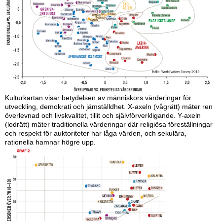
Kulturkartan visar betydelsen av människors värderingar för
utveckling, demokrati och jäm­ställdhet. X-axeln (vågrätt) mäter ren
överlevnad och livskvalitet, tillit och självförverkligande. Y-axeln
(lodrätt) mäter traditionella värderingar där religiösa förestäl­lningar
och respekt för aukto­riteter har låga värden, och sekulära,
rationella hamnar högre upp.