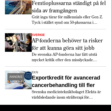
samhällstransformation som nu rullar över världen.
Femtioplussarna ständigt på fel
sida av framgången
Gråt inga tårar för millennials eller Gen Z.
Tyck i stället synd om 50-plussarna i
Generation X.
SVERIGE
AP-fonderna behöver ta risker
för att kunna göra sitt jobb
De svenska AP-fonderna har fått utstå
mycket kritik efter den misslyckade
investeringen i batteriföretaget Northvolt.
Men Niklas Ekvall på Fjärde AP-fonden
EKN
och Mats Langensjö på konsultfirman
Exportkredit för avancerad
ANNONS
Arkwright menar att sådana risker måste
cancerbehandling till fler
tas.
Svenska medicinteknikbolaget Elekta är
världsledande inom strålterapi för
cancerbehandling – och fortsätter växa
globalt. Bland annat med hjälp av