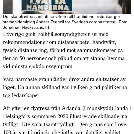
Det ska bli intressant att se vilken roll framtidens historiker ger
statsepidemiolog Anders Tegnell för Sveriges coronastrategi. Foto:
Jonathan Nackstrand/TT
I Sverige gick Folkhälsomyndigheten ut med
rekommendationer om distansarbete, handtvätt,
fysisk distansering, förbud mot sammankomster på
fler än 50 personer och påbud om att stanna hemma
vid minsta sjukdomssymptom.
Våra närmaste grannländer drog andra slutsatser av
läget. En annan skillnad var i vilken grad politikerna
tog ledarskapet.
Att efter en flygresa från Arlanda (i munskydd) landa i
Helsingfors sommaren 2020 illustrerade skillnaderna
tydligt. Lite smärtsamt tydligt. Den gräns som i över
100 år varit i princip obefintlig var plötsligt väldigt