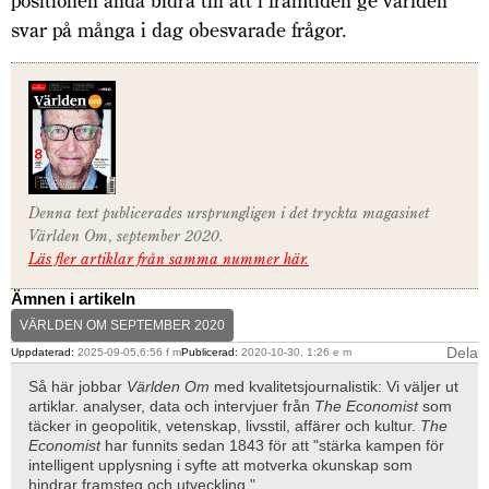
positionen ändå bidra till att i framtiden ge världen
svar på många i dag obesvarade frågor.
Denna text publicerades ursprungligen i det tryckta magasinet
Världen Om, september 2020.
Läs fler artiklar från samma nummer här.
Ämnen i artikeln
VÄRLDEN OM SEPTEMBER 2020
Dela
Uppdaterad:
2025-09-05,6:56 f m
Publicerad:
2020-10-30, 1:26 e m
Så här jobbar
Världen Om
med kvalitetsjournalistik: Vi väljer ut
artiklar. analyser, data och intervjuer från
The Economist
som
täcker in geopolitik, vetenskap, livsstil, affärer och kultur.
The
Economist
har funnits sedan 1843 för att "stärka kampen för
intelligent upplysning i syfte att motverka okunskap som
hindrar framsteg och utveckling."