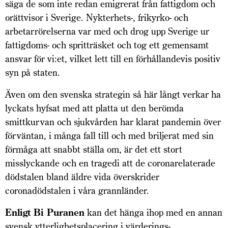
säga de som inte redan emigrerat från fattigdom och
orättvisor i Sverige. Nykterhets-, frikyrko- och
arbetarrörelserna var med och drog upp Sverige ur
fattigdoms- och spritträsket och tog ett gemensamt
ansvar för vi:et, vilket lett till en förhållandevis positiv
syn på staten.
Även om den svenska strategin så här långt verkar ha
lyckats hyfsat med att platta ut den berömda
smittkurvan och sjukvården har klarat pandemin över
förväntan, i många fall till och med briljerat med sin
förmåga att snabbt ställa om, är det ett stort
misslyckande och en tragedi att de coronarelaterade
dödstalen bland äldre vida överskrider
coronadödstalen i våra grannländer.
Enligt Bi Puranen
kan det hänga ihop med en annan
svensk ytterlighetsplacering i värderings­