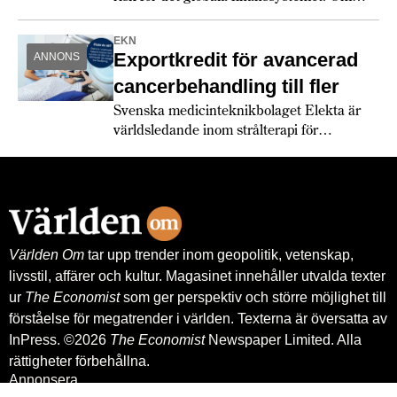
försäkringsbolag lämnar riskområden och
fastighetsvärden rasar hotas hela
EKN
ekonomin.
Exportkredit för avancerad
ANNONS
cancerbehandling till fler
Svenska medicinteknikbolaget Elekta är
världsledande inom strålterapi för
cancerbehandling – och fortsätter växa
globalt. Bland annat med hjälp av
leverantörskreditgarantier från
Exportkreditnämnden, EKN.
Världen Om
tar upp trender inom geopolitik, vetenskap,
livsstil, affärer och kultur. Magasinet innehåller utvalda texter
ur
The Economist
som ger perspektiv och större möjlighet till
förståelse för megatrender i världen. Texterna är översatta av
InPress. ©2026
The Economist
Newspaper Limited. Alla
rättigheter förbehållna.
Annonsera
Om oss