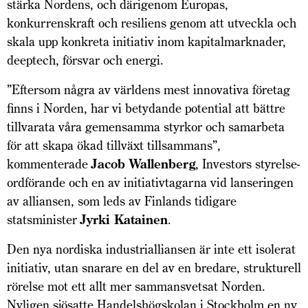
stärka Nordens, och där­igenom Europas,
konkurrenskraft och resiliens genom att utveckla och
skala upp konkreta initiativ inom kapitalmarknader,
deeptech, försvar och energi.
”Eftersom några av världens mest innovativa företag
finns i Norden, har vi betydande potential att bättre
tillvarata våra gemensamma styrkor och samarbeta
för att skapa ökad tillväxt tillsammans”,
kommenterade
Jacob Wallenberg
, Investors styr­el­se­
ordförande och en av initiativtagarna vid lanseringen
av alliansen, som leds av Finlands tidigare
statsminister
Jyrki Katainen
.
Den nya nordiska industrialliansen är inte ett isolerat
initiativ, utan snarare en del av en bredare, strukturell
rörelse mot ett allt mer sammansvetsat Norden.
Nyligen sjösatte Handelshögskolan i Stockholm en ny