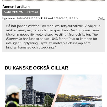
Ämnen i artikeln
VÄRLDEN OM JUNI 2026
Dela
Uppdaterad:
2026-06-25,10:36 f m
Publicerad:
2026-06-23, 12:23 f m
Så här jobbar
Världen Om
med kvalitetsjournalistik: Vi väljer ut
artiklar. analyser, data och intervjuer från
The Economist
som
täcker in geopolitik, vetenskap, livsstil, affärer och kultur.
The
Economist
har funnits sedan 1843 för att "stärka kampen för
intelligent upplysning i syfte att motverka okunskap som
hindrar framsteg och utveckling."
DU KANSKE OCKSÅ GILLAR