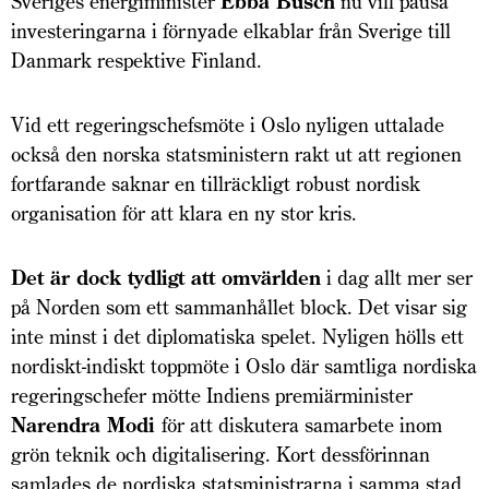
Sveriges energiminister
Ebba Busch
nu vill pausa
investeringarna i förnyade elkablar från Sverige till
Danmark respektive Finland.
Vid ett regeringschefsmöte i Oslo nyligen uttalade
också den norska statsministern rakt ut att regionen
fortfarande saknar en tillräckligt robust nordisk
organisation för att klara en ny stor kris.
Det är dock tydligt att omvärlden
i dag allt mer ser
på Norden som ett sammanhållet block. Det visar sig
inte minst i det diplomatiska spelet. Nyligen hölls ett
nordiskt-indiskt toppmöte i Oslo där samtliga nordiska
regeringschefer mötte Indiens premiärminister
Narendra Modi
för att diskutera samarbete inom
grön teknik och digitalisering. Kort dessförinnan
samlades de nordiska statsministrarna i samma stad