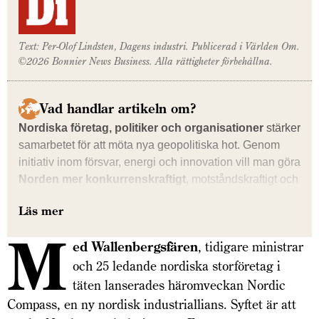
Text: Per-Olof Lindsten, Dagens industri. Publicerad i Världen Om.
©2026 Bonnier News Business. Alla rättigheter förbehållna.
Vad handlar artikeln om?
Nordiska företag, politiker och organisationer
stärker
samarbetet för att möta nya geopolitiska hot. Genom
initiativ inom för­­svar, energi och innovation vill man göra
Norden mer konkurrens­kraftigt
, motståndskraftigt och
inflytelserikt globalt.
Läs mer
M
ed Wallenbergsfären
, tidigare ministrar
och 25 ledande nordiska storföretag i
täten lanserades härom­veckan Nordic
Compass, en ny nordisk industriallians. Syftet är att