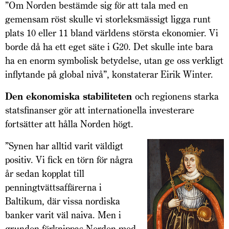
”Om Norden bestämde sig för att tala med en
gemensam röst skulle vi storleksmässigt ligga runt
plats 10 eller 11 bland världens största ekonomier. Vi
borde då ha ett eget säte i G20. Det skulle inte bara
ha en enorm symbolisk betydelse, utan ge oss verkligt
inflytande på global nivå”, konstaterar Eirik Winter.
Den ekonomiska stabiliteten
och regionens starka
statsfinanser gör att internationella investerare
fortsätter att hålla Norden högt.
”Synen har alltid varit väldigt
positiv. Vi fick en törn för några
år sedan kopplat till
penningtvätts­affärerna i
Baltikum, där vissa nordiska
banker varit väl naiva. Men i
grunden förknippas Norden med