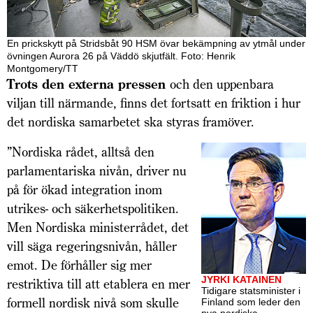
En prickskytt på Stridsbåt 90 HSM övar bekämpning av ytmål under
övningen Aurora 26 på Väddö skjutfält. Foto: Henrik
Montgomery/TT
Trots den externa pressen
och den uppenbara
viljan till närmande, finns det fortsatt en friktion i hur
det nordiska samarbetet ska styras framöver.
”Nordiska rådet, alltså den
parlamentariska nivån, driver nu
på för ökad integration inom
utrikes- och säkerhetspolitiken.
Men Nordiska ministerrådet, det
vill säga regeringsnivån, håller
emot. De förhåller sig mer
JYRKI KATAINEN
restriktiva till att etablera en mer
Tidigare stats­minister i
formell nordisk nivå som skulle
Finland som leder den