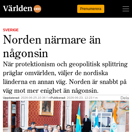
Logga in
Prenumerera
SVERIGE
Norden närmare än
någonsin
När protektionism och geopolitisk splittring
präglar omvärlden, väljer de nordiska
länderna en annan väg. Norden är snabbt på
väg mot mer enighet än någonsin.
Dela
Uppdaterad:
2026-06-25,10:36 f m
Publicerad:
2026-06-23, 12:23 f m