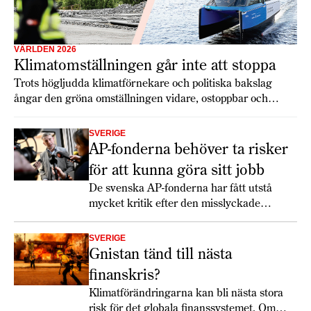
VÄRLDEN 2026
Klimatomställningen går inte att stoppa
Trots högljudda klimatförnekare och politiska bakslag
ångar den gröna omställningen vidare, ostoppbar och
alltmer avgörande för framtidens konkurrenskraft. Varken
Trump eller geopolitisk oro kan bromsa den
SVERIGE
samhällstransformation som nu rullar över världen.
AP-fonderna behöver ta risker
för att kunna göra sitt jobb
De svenska AP-fonderna har fått utstå
mycket kritik efter den misslyckade
investeringen i batteriföretaget Northvolt.
Men Niklas Ekvall på Fjärde AP-fonden
SVERIGE
och Mats Langensjö på konsultfirman
Gnistan tänd till nästa
Arkwright menar att sådana risker måste
finanskris?
tas.
Klimatförändringarna kan bli nästa stora
risk för det globala finanssystemet. Om