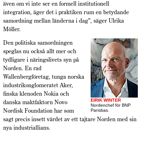
även om vi inte ser en formell institutionell
integration, äger det i praktiken rum en betydande
samordning mellan länderna i dag”, säger Ulrika
Möller.
Den politiska samordningen
speglas nu också allt mer och
tydligare i näringslivets syn på
Norden. En rad
Wallenbergföretag, tunga norska
industri­konglomeratet Aker,
finska klenoden Nokia och
EIRIK WINTER
danska maktfaktorn Novo
Nordenchef för BNP
Nordisk Foundation har som
Parisbas.
sagt precis insett värdet av ett tajtare Norden med sin
nya industriallians.