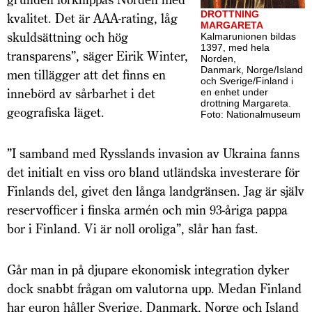
DROTTNING
kvalitet. Det är AAA-rating, låg
MARGARETA
skuldsättning och hög
Kalmarunionen bildas
1397, med hela
transparens”, säger Eirik Winter,
Norden,
Danmark, Norge/Island
men tillägger att det finns en
och Sverige/Finland i
innebörd av sårbarhet i det
en enhet under
drottning Margareta.
geografiska läget.
Foto: Nationalmuseum
”I samband med Rysslands invasion av Ukraina fanns
det initialt en viss oro bland utländska investerare för
Finlands del, givet den långa landgränsen. Jag är själv
reservofficer i finska armén och min 93-åriga pappa
bor i Finland. Vi är noll oroliga”, slår han fast.
Går man in på djupare ekonomisk integration dyker
dock snabbt frågan om valutorna upp. Medan Finland
har euron håller Sverige, Danmark, Norge och Island