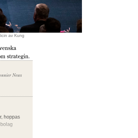
dicin av Kung
Svenska
om strategin.
nnier News
or, hoppas
 bolag