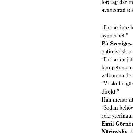
företag där 
avancerad te
”Det är inte 
synnerhet.”
På Sveriges 
optimistisk o
”Det är en jä
kompetens und
välkomna den
”Vi skulle gä
direkt.”
Han menar att
”Sedan behöve
rekryteringa
Emil Görne
Näringsliv
, 