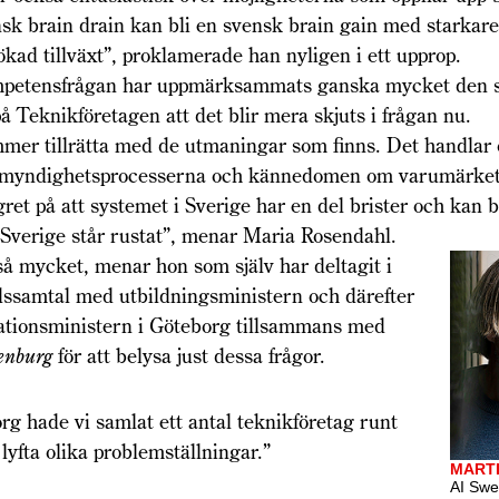
k brain drain kan bli en svensk brain gain med starkare
 ökad tillväxt”, proklamerade han nyligen i ett upprop.
petensfrågan har uppmärksammats ganska mycket den s
 Teknikföretagen att det blir mera skjuts i frågan nu.
mmer tillrätta med de utmaningar som finns. Det handlar
 myndighetsprocesserna och kännedomen om varumärket
gret på att systemet i Sverige har en del brister och kan b
t Sverige står rustat”, menar Maria Rosendahl.
å mycket, menar hon som själv har deltagit i
dssamtal med utbildningsministern och därefter
ationsministern i Göteborg tillsammans med
enburg
för att belysa just dessa frågor.
rg hade vi samlat ett antal teknikföretag runt
 lyfta olika problemställningar.”
MART
AI Swe