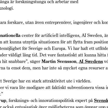
många är forskningstunga och arbetar med
knologi.
bara forskare, utan även entreprenörer, ingenjörer och ko
nationella
center för artificiell intelligens, AI Sweden, 
m att kunna utnyttja situationen för att flytta fram positi
ttemöjlighet för Sverige och Europa. Vi har haft ett utflöd
er väldigt lång tid. Det vore fantastiskt att kunna hitta 
 hit snabbare”, säger
Martin Svensson
,
AI Swedens
vd
rna ta emot dem, men har inte så mycket egna resurser a
 Sverige har en stark attraktivitet ute i världen.
r vi vara lite modigare att faktiskt subventionera vissa i
r.”
rup
, forsknings- och innovationspolitisk expert på
Svensk
är också entusiastisk över möjligheterna som öppnar upp 