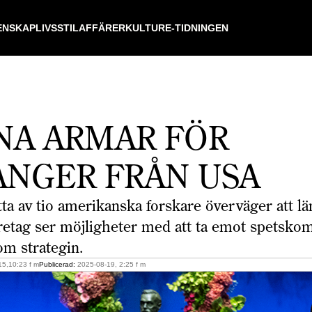
ENSKAP
LIVSSTIL
AFFÄRER
KULTUR
E-TIDNINGEN
NA ARMAR FÖR
ANGER FRÅN USA
ta av tio amerikanska forskare överväger att 
retag ser möjligheter med att ta emot spets­ko
om strategin.
5,10:23 f m
Publicerad:
2025-08-19, 2:25 f m