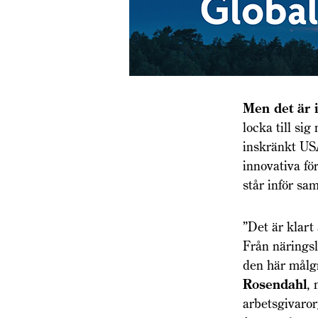
Men det är 
locka till sig
inskränkt USA
innovativa fö
står inför sa
”Det är klart 
Från näringsl
den här målg
Rosendahl
, 
arbetsgivaror