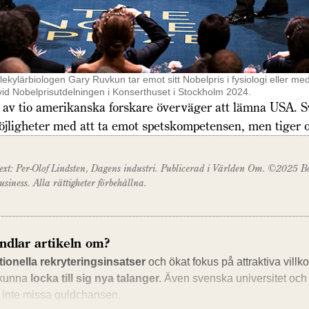
kylärbiologen Gary Ruvkun tar emot sitt Nobelpris i fysiologi eller me
vid Nobelpris­utdelningen i Konserthuset i Stockholm 2024.
 av tio amerikanska forskare överväger att lämna USA. 
öjligheter med att ta emot spets­kompetensen, men tiger 
ext: Per-Olof Lindsten, Dagens industri. Publicerad i Världen Om.
©2025 Bo
usiness. Alla rättigheter förbehållna.
ndlar artikeln om?
ionella rekryterings­insatser
och ökat fokus på attraktiva villk
 kunna
locka till sig nya talanger.
Även svenska universitet och
tt inte missa guldchansen.