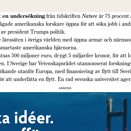
gt en undersökning
från tidskriften
Nature
är 75 procent 
frågade amerikanska forskare öppna för att söka jobb i andr
d av president Trumps politik.
 lärosäten i övriga världen med öppna armar och närmast
 smartaste amerikanska hjärnorna.
tsas 500 miljoner euro, drygt 5 miljarder kronor, för att l
ten. I Sverige har Vetenskapsrådet utannonserat forsknin
 sökande utanför Europa, med finansiering av flytt till Sve
för att underlätta en flytt. En rad svenska universitet ager
ANNONS: