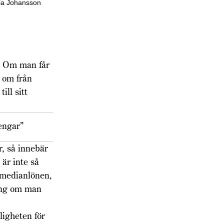
ia Johansson
g. Om man får
 om från
ill sitt
pengar”
, så innebär
 är inte så
 medianlönen,
ring om man
ligheten för