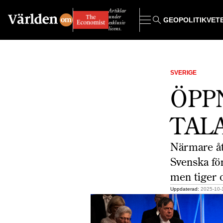
Artiklar
under
GEOPOLITIK
VET
exklusiv
licens.
SVERIGE
ÖPP
TAL
Närmare åt
Svenska fö
men tiger 
Uppdaterad:
2025-10-1