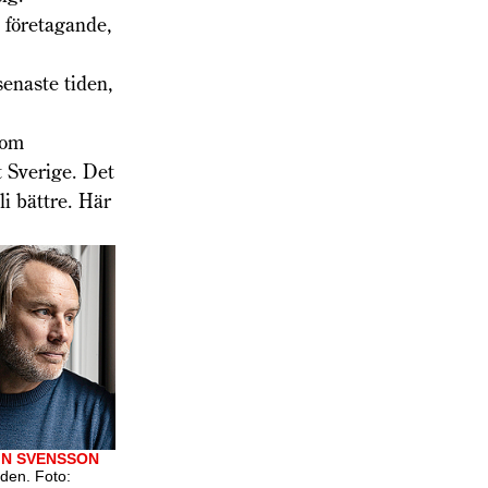
 företagande,
enaste tiden,
 om
 Sverige. Det
li bättre. Här
IN SVENSSON
den. Foto: