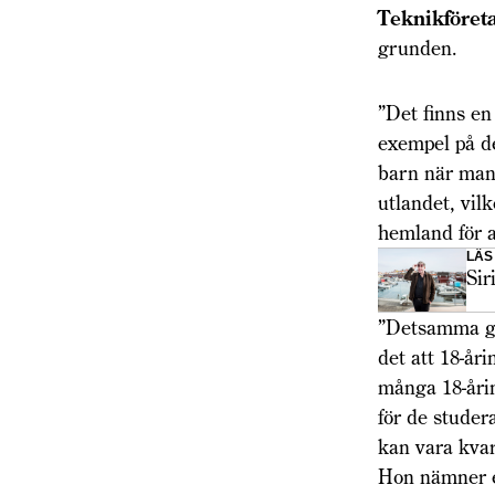
Teknikföret
grunden.
”Det finns en
exempel på d
barn när man 
utlandet, vilk
hemland för a
LÄS
Sir
”Detsamma gä
det att 18-år
många 18-årin
för de studer
kan vara kvar
Hon nämner ef