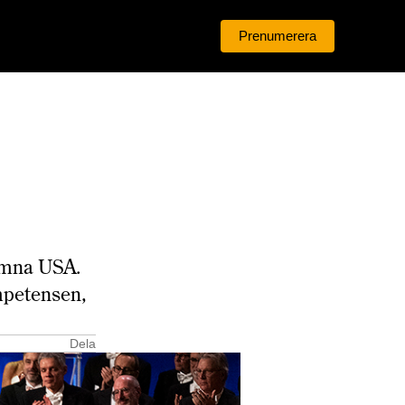
Prenumerera
Logga in
lämna USA.
mpetensen,
Dela