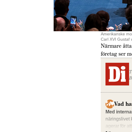
Amerikanske mole
Carl XVI Gustaf 
Närmare åtta
företag ser m
T
B
Vad ha
Med internat
näringslivet
agerar för a