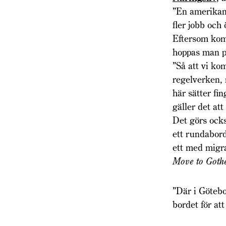
”En amerikans
fler jobb och
Eftersom kom
hoppas man på
”Så att vi ko
regelverken,
här sätter fin
gäller det at
Det görs ocks
ett rundabor
ett med migr
Move to Goth
”Där i Götebo
bordet för att