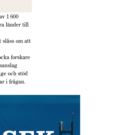
av 1 600
a länder till
 slåss om att
ocka forskare
gsanslag
rige och stöd
ar i frågan.