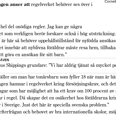
Cornel
agen anser att
regelverket behöver ses över i
 hel del onödiga regler. Jag kan ge några
et som verkligen berör forskare också i hög utsträcknin
är här så behöver uppehållstillstånd för nyfödda ansökas
et innebär att nyblivna föräldrar måste resa hem, tillbaka t
tt göra en ansökan för sitt barn.”
 ÄVEN
ius Shippings grundare: ”Vi har aldrig tjänat så mycket 
ller om man har tonårsbarn som fyller 18 när man är här
ingen hamnar i regelverket kring försörjningskrav, och det
gar som har möjlighet att ha ett krav om 100 procent av
ar i regel. Då skapar det en osäkerhet hos föräldrarna k
 i Sverige. Just det här är speciella svenska problem.”
terfrågan och behovet av bra internationella skolor, möj