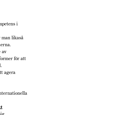
mpetens i
är man likaså
onerna.
e av
former för att
.
tt agera
nternationella
t
sig.