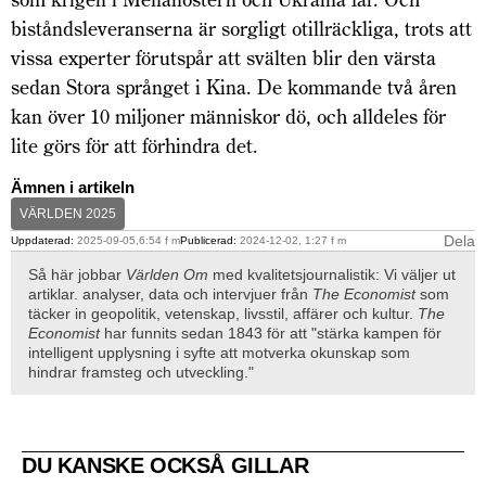
biståndsleveranserna är sorgligt otillräckliga, trots att
vissa experter förutspår att svälten blir den värsta
sedan Stora språnget i Kina. De kommande två åren
kan över 10 miljoner människor dö, och alldeles för
lite görs för att förhindra det.
Ämnen i artikeln
VÄRLDEN 2025
Dela
Uppdaterad:
2025-09-05,6:54 f m
Publicerad:
2024-12-02, 1:27 f m
Så här jobbar
Världen Om
med kvalitetsjournalistik: Vi väljer ut
artiklar. analyser, data och intervjuer från
The Economist
som
täcker in geopolitik, vetenskap, livsstil, affärer och kultur.
The
Economist
har funnits sedan 1843 för att "stärka kampen för
intelligent upplysning i syfte att motverka okunskap som
hindrar framsteg och utveckling."
DU KANSKE OCKSÅ GILLAR