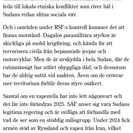
leda till lokala etniska konflikter som river hål i
Sudans redan slitna sociala väv.
Och i områden under RSF:s kontroll kommer det att
finnas motstånd. Dagalos paramilitära styrkor är
skickliga på mobil krigföring, och kända för att
terrorisera civila från bepansrade jeepar och
motorcyklar. Men de är avskydda i hela Sudan, där de
rutinmässigt har utfört ohyggliga dåd, och dessutom
har de aldrig suttit vid makten. Även om de erövrar
mer territorium förblir deras styre osäkert.
Samtal om en vapenvila har inte lett någonvart och
det lär inte förändras 2025. SAF anser sig vara Sudans
legitima regering och är ovilliga att förhandla med
vad de ser som en stöddig milisgrupp. Under 2024 fick
armén stöd av Ryssland och vapen från Iran, vilket