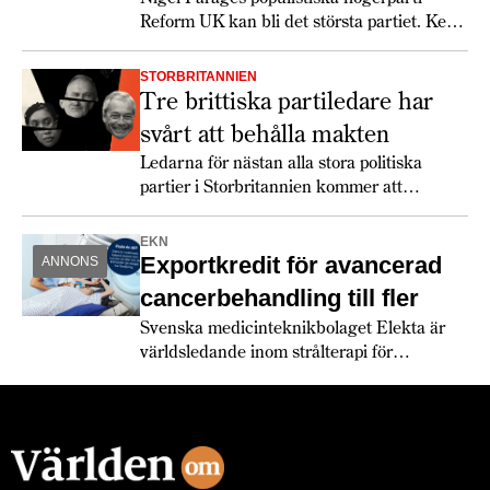
Reform UK kan bli det största partiet. Keir
Starmer får det svettigt, speciellt om
soffliggarna blir aktiva.
STORBRITANNIEN
Tre brittiska partiledare har
svårt att behålla makten
Ledarna för nästan alla stora politiska
partier i Storbritannien kommer att
utmanas rejält 2026.
EKN
Exportkredit för avancerad
ANNONS
cancerbehandling till fler
Svenska medicinteknikbolaget Elekta är
världsledande inom strålterapi för
cancerbehandling – och fortsätter växa
globalt. Bland annat med hjälp av
leverantörskreditgarantier från
Exportkreditnämnden, EKN.