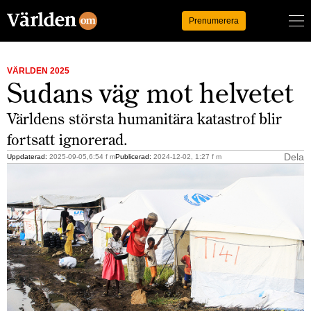
Logga in
Prenumerera
VÄRLDEN 2025
Sudans väg mot helvetet
Världens största humanitära katastrof blir
fortsatt ignorerad.
Dela
Uppdaterad:
2025-09-05,6:54 f m
Publicerad:
2024-12-02, 1:27 f m