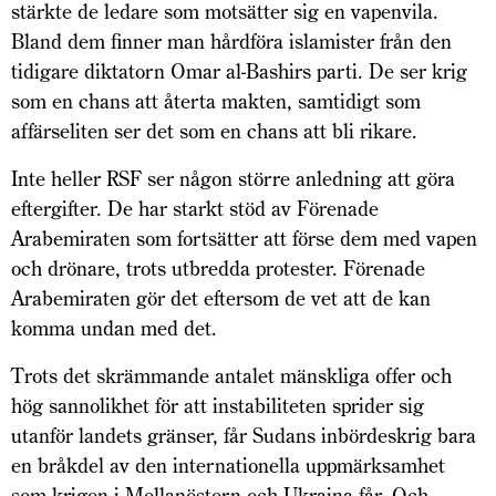
stärkte de ledare som motsätter sig en vapenvila.
Bland dem finner man hårdföra islamister från den
tidigare diktatorn Omar al-Bashirs parti. De ser krig
som en chans att återta makten, samtidigt som
affärseliten ser det som en chans att bli rikare.
Inte heller RSF ser någon större anledning att göra
eftergifter. De har starkt stöd av Förenade
Arabemiraten som fortsätter att förse dem med vapen
och drönare, trots utbredda protester. Förenade
Arabemiraten gör det eftersom de vet att de kan
komma undan med det.
Trots det skrämmande antalet mänskliga offer och
hög sannolikhet för att instabiliteten sprider sig
utanför landets gränser, får Sudans inbördeskrig bara
en bråkdel av den internationella uppmärksamhet
som krigen i Mellanöstern och Ukraina får. Och