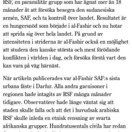
RSF, en paramilitär grupp som har ägnat mer än 18
månader åt att försöka besegra den sudanesiska
armén, SAF, och ta kontroll över landet. Resultatet är
en hungersnöd som började i al-Fashir och nu hotar
att sprida sig över hela landet. På grund av
intensiteten i striderna är al-Fashir också en möjlighet
att studera den kanske största och mest förödande
konflikten i världen i dag, och försöka förstå vart den
kan vara på väg härnäst.
När artikeln publicerades var al-Fashir SAF:s sista
urbana fäste i Darfur. Alla andra garnisoner i
regionen hade intagits av RSF många månader
tidigare. Observatörer hade länge väntat sig att
staden skulle falla och att det i huvudsak arabiska
RSF skulle inleda en etnisk rensning av svarta
afrikanska grupper. Hundratusentals civila har redan