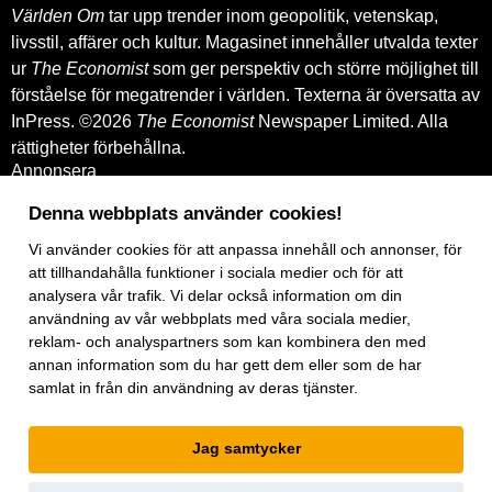
Världen Om
tar upp trender inom geopolitik, vetenskap,
livsstil, affärer och kultur. Magasinet innehåller utvalda texter
ur
The Economist
som ger perspektiv och större möjlighet till
förståelse för megatrender i världen. Texterna är översatta av
InPress. ©2026
The Economist
Newspaper Limited. Alla
rättigheter förbehållna.
Annonsera
Om oss
Kontakt
Denna webbplats använder cookies!
Nyhetsbrev
Köp tidigare nummer
Vi använder
cookies
för att anpassa innehåll och annonser, för
www.inpress.com
att tillhandahålla funktioner i sociala medier och för att
E-tidningen
analysera vår trafik. Vi delar också information om din
Om cookies
användning av vår webbplats med våra sociala medier,
Vår integritetspolicy
reklam- och analyspartners som kan kombinera den med
Prenumerationsvillkor
annan information som du har gett dem eller som de har
E-tidningen
Facebook
samlat in från din användning av deras tjänster.
Instagram
Linkedin
Jag samtycker
Artiklar
under
exklusiv licens.