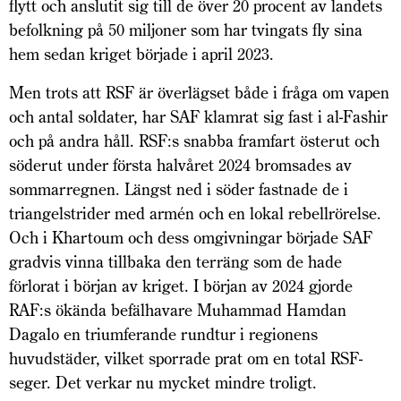
flytt och anslutit sig till de över 20 procent av landets
befolkning på 50 miljoner som har tvingats fly sina
hem sedan kriget började i april 2023.
Men trots att RSF är överlägset både i fråga om vapen
och antal soldater, har SAF klamrat sig fast i al-Fashir
och på andra håll. RSF:s snabba framfart öster­ut och
söderut under första halvåret 2024 bromsades av
sommarregnen. Längst ned i söder fastnade de i
triangelstrider med armén och en lokal rebellrörelse.
Och i Khartoum och dess omgivningar började SAF
gradvis vinna tillbaka den terräng som de hade
förlorat i början av kriget. I början av 2024 gjorde
RAF:s ökända befälhavare Muhammad Hamdan
Dagalo en triumferande rundtur i regionens
huvudstäder, vilket sporrade prat om en total RSF-
seger. Det verkar nu mycket mindre troligt.