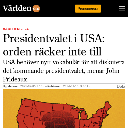
Logga in
Prenumerera
VÄRLDEN 2024
Presidentvalet i USA:
orden räcker inte till
USA behöver nytt vokabulär för att diskutera
det kommande presidentvalet, menar John
Prideaux.
Dela
Uppdaterad:
2025-09-05,7:13 f m
Publicerad:
2024-01-15, 9:00 f m