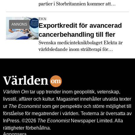
partier i Storbritannien kommer att
utmanas rejält 2026.
EKN
Exportkredit för avancerad
ANNONS
cancerbehandling till fler
Svenska medicinteknikbolaget Elekta är
världsledande inom strålterapi för
cancerbehandling – och fortsätter växa
globalt. Bland annat med hjälp av
leverantörskreditgarantier från
Exportkreditnämnden, EKN.
Världen Om
tar upp trender inom geopolitik, vetenskap,
livsstil, affärer och kultur. Magasinet innehåller utvalda texter
ur
The Economist
som ger perspektiv och större möjlighet till
förståelse för megatrender i världen. Texterna är översatta av
InPress. ©2026
The Economist
Newspaper Limited. Alla
rättigheter förbehållna.
Annonsera