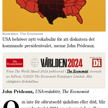
Illustration: The Economist
USA behöver nytt vokabulär för att diskutera det
kommande presidentvalet, menar John Prideaux.
Från The World Ahead 2024 publicerad i
The Economist
, översatt
av InPress. ©2023 The Economist Newspaper Limited. Alla
rättigheter förbehållna.
John Prideaux,
USA-redaktör, The Economist
m inte för oförutsedd sjukdom eller död, blir