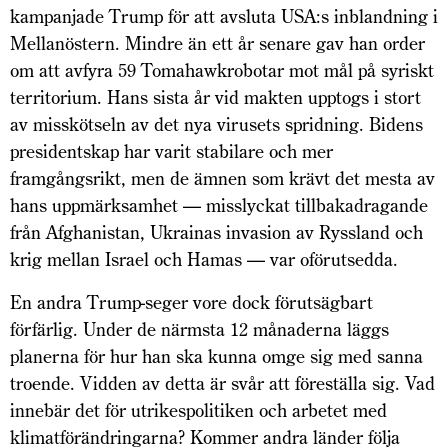
kampanjade Trump för att avsluta USA:s inblandning i
Mellanöstern. Mindre än ett år senare gav han order
om att avfyra 59 Tomahawkrobotar mot mål på syriskt
territorium. Hans sista år vid makten upptogs i stort
av misskötseln av det nya virusets spridning. Bidens
presidentskap har varit stabilare och mer
framgångsrikt, men de ämnen som krävt det mesta av
hans uppmärksamhet — misslyckat tillbakadragande
från Afghanistan, Ukrainas invasion av Ryssland och
krig mellan Israel och Hamas — var oförutsedda.
En andra Trump-seger vore dock förutsägbart
förfärlig. Under de närmsta 12 månaderna läggs
planerna för hur han ska kunna omge sig med sanna
troende. Vidden av detta är svår att föreställa sig. Vad
innebär det för utrikespolitiken och arbetet med
klimatförändringarna? Kommer andra länder följa