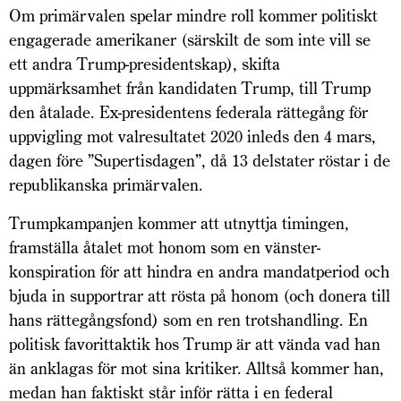
Om primärvalen spelar mindre roll kommer politiskt
engagerade amerikaner (särskilt de som inte vill se
ett andra Trump-presidentskap), skifta
uppmärksamhet från kandidaten Trump, till Trump
den åtalade. Ex-presidentens federala rättegång för
uppvigling mot valresultatet 2020 inleds den 4 mars,
dagen före ”Supertisdagen”, då 13 delstater röstar i de
republikanska primärvalen.
Trumpkampanjen kommer att utnyttja timingen,
framställa åtalet mot honom som en vänster-
konspiration för att hindra en andra mandatperiod och
bjuda in supportrar att rösta på honom (och donera till
hans rätte­gångsfond) som en ren trotshandling. En
politisk favorittaktik hos Trump är att vända vad han
än anklagas för mot sina kritiker. Alltså kommer han,
medan han faktiskt står inför rätta i en federal