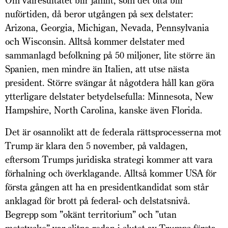
Om valresultatet blir jämnt, som det ofta blir
nuförtiden, då beror utgången på sex delstater:
Arizona, Georgia, Michigan, Nevada, Pennsylvania
och Wisconsin. Alltså kommer delstater med
sammanlagd befolkning på 50 miljoner, lite större än
Spanien, men mindre än Italien, att utse nästa
president. Större svängar åt någotdera håll kan göra
ytterligare delstater betydelsefulla: Minnesota, New
Hampshire, North Carolina, kanske även Florida.
Det är osannolikt att de federala rättsprocesserna mot
Trump är klara den 5 november, på valdagen,
eftersom Trumps juridiska strategi kommer att vara
förhalning och överklagande. Alltså kommer USA för
första gången att ha en presidentkandidat som står
anklagad för brott på federal- och delstatsnivå.
Begrepp som ”okänt territorium” och ”utan