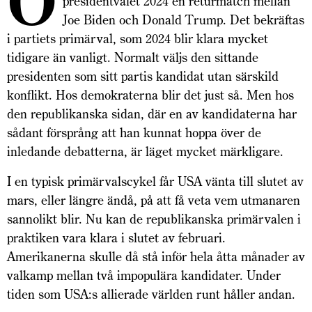
O
presidentvalet 2024 en returmatch mellan
Joe Biden och Donald Trump. Det bekräftas
i partiets primärval, som 2024 blir klara mycket
tidigare än vanligt. Normalt väljs den sittande
presidenten som sitt partis kandidat utan särskild
konflikt. Hos demokraterna blir det just så. Men hos
den republikanska sidan, där en av kandidaterna har
sådant försprång att han kunnat hoppa över de
inledande debatterna, är läget mycket märkligare.
I en typisk primärvalscykel får USA vänta till slutet av
mars, eller längre ändå, på att få veta vem utmanaren
sannolikt blir. Nu kan de republikanska primärvalen i
praktiken vara klara i slutet av februari.
Amerikanerna skulle då stå inför hela åtta månader av
valkamp mellan två impopulära kandidater. Under
tiden som USA:s allierade världen runt håller andan.