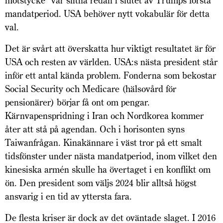
motstycke” var slitna redan i slutet av Trumps första
mandatperiod. USA behöver nytt vokabulär för detta
val.
Det är svårt att överskatta hur viktigt resultatet är för
USA och resten av världen. USA:s nästa president står
inför ett antal kända problem. Fonderna som bekostar
Social Security och Medicare (hälsovård för
pensionärer) börjar få ont om pengar.
Kärnvapenspridning i Iran och Nordkorea kommer
åter att stå på agendan. Och i horisonten syns
Taiwanfrågan. Kinakännare i väst tror på ett smalt
tidsfönster under nästa mandatperiod, inom vilket den
kinesiska armén skulle ha övertaget i en konflikt om
ön. Den president som väljs 2024 blir alltså högst
ansvarig i en tid av yttersta fara.
De flesta kriser är dock av det oväntade slaget. I 2016