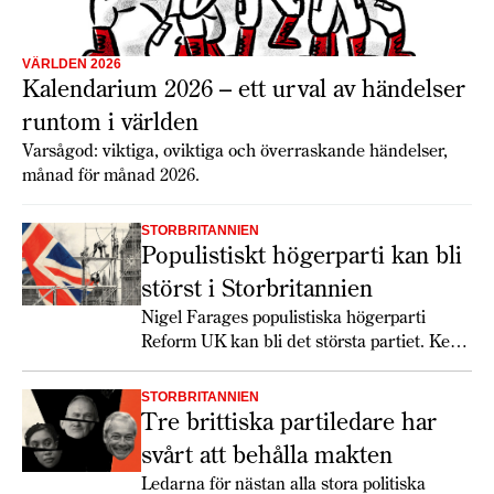
VÄRLDEN 2026
Kalendarium 2026 – ett urval av händelser
runtom i världen
Varsågod: viktiga, oviktiga och överraskande händelser,
månad för månad 2026.
STORBRITANNIEN
Populistiskt högerparti kan bli
störst i Storbritannien
Nigel Farages populistiska högerparti
Reform UK kan bli det största partiet. Keir
Starmer får det svettigt, speciellt om
soffliggarna blir aktiva.
STORBRITANNIEN
Tre brittiska partiledare har
svårt att behålla makten
Ledarna för nästan alla stora politiska