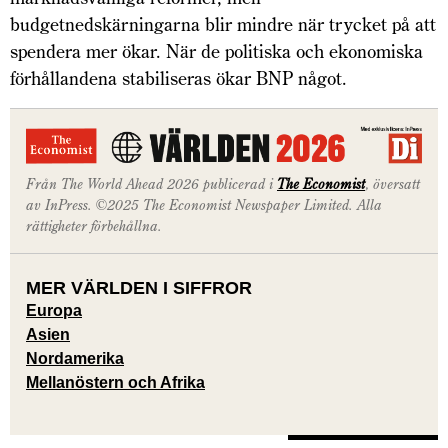
budgetnedskärningarna blir mindre när trycket på att
spendera mer ökar. När de politiska och ekonomiska
förhållandena stabiliseras ökar BNP något.
Från The World Ahead 2026 publicerad i
The Economist
, översatt
av InPress. ©2025 The Economist Newspaper Limited. Alla
rättigheter förbehållna.
MER VÄRLDEN I SIFFROR
Europa
Asien
Nordamerika
Mellanöstern och Afrika