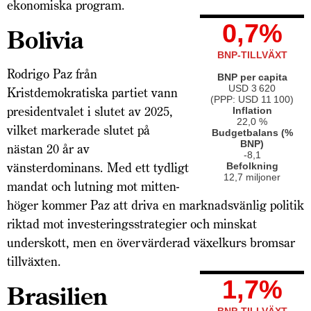
ekonomiska program.
0,7%
Bolivia
BNP-TILLVÄXT
Rodrigo Paz från
BNP per capita
USD 3 620
Kristdemokratiska partiet vann
(PPP: USD 11 100)
presidentvalet i slutet av 2025,
Inflation
22,0 %
vilket markerade slutet på
Budgetbalans (%
BNP)
nästan 20 år av
-8,1
vänsterdominans. Med ett tydligt
Befolkning
12,7 miljoner
mandat och lutning mot mitten-
höger kommer Paz att driva en marknadsvänlig politik
riktad mot investeringsstrategier och minskat
underskott, men en övervärderad växelkurs bromsar
tillväxten.
1,7%
Brasilien