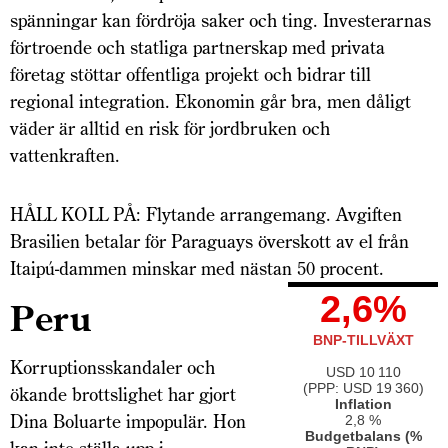
spänningar kan fördröja saker och ting. Investerarnas
förtroende och statliga partnerskap med privata
företag stöttar offentliga projekt och bidrar till
regional integration. Ekonomin går bra, men dåligt
väder är alltid en risk för jordbruken och
vattenkraften.
HÅLL KOLL PÅ: Flytande arrangemang. Avgiften
Brasilien betalar för Paraguays överskott av el från
Itaipú-dammen minskar med nästan 50 procent.
2,6%
Peru
BNP-TILLVÄXT
Korruptionsskandaler och
USD 10 110
(PPP: USD 19 360)
ökande brottslighet har gjort
Inflation
Dina Boluarte impopulär. Hon
2,8 %
Budgetbalans (%