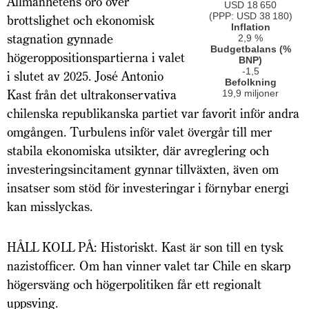
Allmänhetens oro över
USD 18 650
(PPP: USD 38 180)
brottslighet och ekonomisk
Inflation
stagnation gynnade
2,9 %
Budgetbalans (%
högeroppositionspartierna i valet
BNP)
-1,5
i slutet av 2025. José Antonio
Befolkning
Kast från det ultrakonservativa
19,9 miljoner
chilenska republikanska partiet var favorit inför andra
omgången. Turbulens inför valet övergår till mer
stabila ekonomiska utsikter, där avreglering och
investeringsincitament gynnar tillväxten, även om
insatser som stöd för investeringar i förnybar energi
kan misslyckas.
HÅLL KOLL PÅ: Historiskt. Kast är son till en tysk
nazistofficer. Om han vinner valet tar Chile en skarp
högersväng och högerpolitiken får ett regionalt
uppsving.