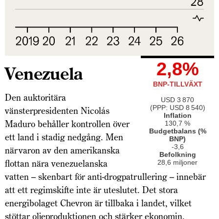
2,8%
Venezuela
BNP-TILLVÄXT
Den auktoritära
USD 3 870
(PPP: USD 8 540)
vänsterpresidenten Nicolás
Inflation
Maduro behåller kontrollen över
130,7 %
Budgetbalans (%
ett land i stadig nedgång. Men
BNP)
-3,6
närvaron av den amerikanska
Befolkning
flottan nära venezuelanska
28,6 miljoner
vatten – skenbart för anti-drogpatrullering – innebär
att ett regimskifte inte är uteslutet. Det stora
energibolaget Chevron är tillbaka i landet, vilket
stöttar oljeproduktionen och stärker ekonomin.