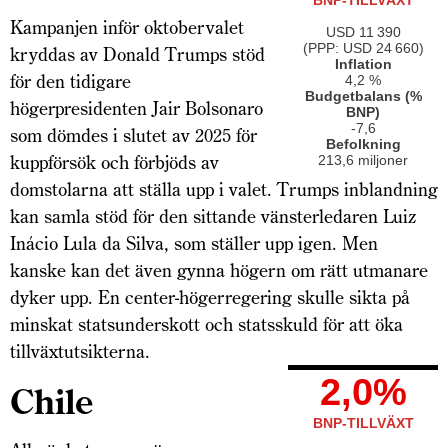
BNP-TILLVÄXT
Kampanjen inför oktobervalet
USD 11 390
(PPP: USD 24 660)
kryddas av Donald Trumps stöd
Inflation
för den tidigare
4,2 %
Budgetbalans (%
högerpresidenten Jair Bolsonaro
BNP)
-7,6
som dömdes i slutet av 2025 för
Befolkning
kuppförsök och förbjöds av
213,6 miljoner
domstolarna att ställa upp i valet. Trumps inblandning
kan samla stöd för den sittande vänsterledaren Luiz
Inácio Lula da Silva, som ställer upp igen. Men
kanske kan det även gynna högern om rätt utmanare
dyker upp. En center-högerregering skulle sikta på
minskat statsunderskott och statsskuld för att öka
tillväxtutsikterna.
2,0%
Chile
BNP-TILLVÄXT