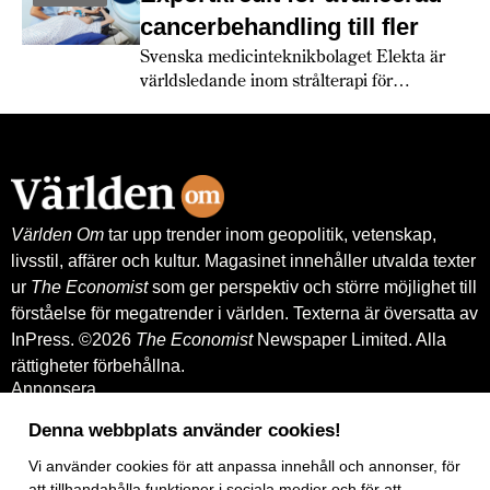
europeiska leverantörer.
cancerbehandling till fler
Svenska medicinteknikbolaget Elekta är
världsledande inom strålterapi för
cancerbehandling – och fortsätter växa
globalt. Bland annat med hjälp av
leverantörskreditgarantier från
Exportkreditnämnden, EKN.
Världen Om
tar upp trender inom geopolitik, vetenskap,
livsstil, affärer och kultur. Magasinet innehåller utvalda texter
ur
The Economist
som ger perspektiv och större möjlighet till
förståelse för megatrender i världen. Texterna är översatta av
InPress. ©2026
The Economist
Newspaper Limited. Alla
rättigheter förbehållna.
Annonsera
Om oss
Kontakt
Denna webbplats använder cookies!
Nyhetsbrev
Vi använder
cookies
för att anpassa innehåll och annonser, för
Köp tidigare nummer
www.inpress.com
att tillhandahålla funktioner i sociala medier och för att