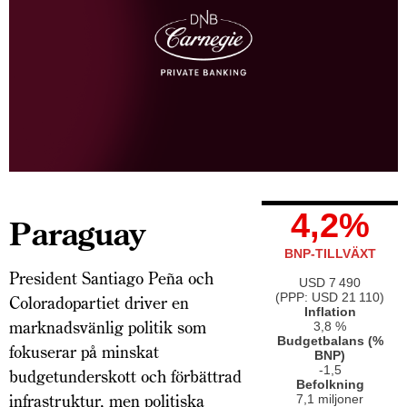
4,2%
Paraguay
BNP-TILLVÄXT
President Santiago Peña och
USD 7 490
(PPP: USD 21 110)
Coloradopartiet driver en
Inflation
marknadsvänlig politik som
3,8 %
Budgetbalans (%
fokuserar på minskat
BNP)
-1,5
budgetunderskott och förbättrad
Befolkning
infrastruktur, men politiska
7,1 miljoner