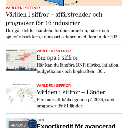
VÄRLDEN I SIFFROR
Världen i siffror – affärstrender och
prognoser för 16 industrier
Hur går det för handeln, fordonsindustrin, hälso- och
sjukvårdssektorn, transport sektorn med flera under 2026?
Economist Intelligence Unit har gjort globala prognoser för
16 branscher som ger en inblick i tillväxt, utmaningar och
VÄRLDEN I SIFFROR
möjligheter.
Europa i siffror
Här kan du jämföra BNP, tillväxt, inflation,
budgetbalans och köpkraften i 30
europeiska länder. Totalt ökar tillväxten
något 2026, och lönerna har utvecklats
VÄRLDEN I SIFFROR
snabbare än inflationen. De europeiska
Världen i siffror – Länder
konsumenterna verkar dock fortfarande
Personer att hålla ögonen på 2026, samt
hålla hårt i plånboken. Största
prognoser för 81 länder.
förändringen 2026 är de ökade
försvarsanslagen och att den växande
EKN
politiska klyftan mellan USA och Europa
Exportkredit för avancerad
ANNONS
får europeiska länder att köpa allt mer från