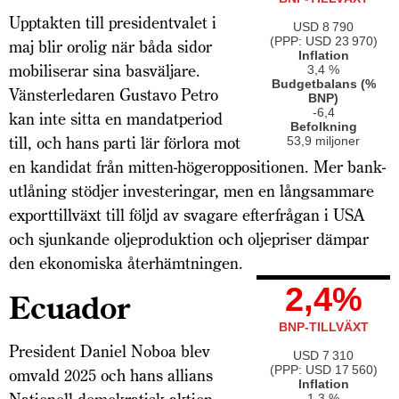
Upptakten till presidentvalet i
USD 8 790
(PPP: USD 23 970)
maj blir orolig när båda sidor
Inflation
mobiliserar sina basväljare.
3,4 %
Budgetbalans (%
Vänsterledaren Gustavo Petro
BNP)
-6,4
kan inte sitta en mandatperiod
Befolkning
till, och hans parti lär förlora mot
53,9 miljoner
en kandidat från mitten-högeroppositionen. Mer bank­
utlåning stödjer investeringar, men en långsammare
exporttillväxt till följd av svagare efterfrågan i USA
och sjunkande oljeproduktion och oljepriser dämpar
den ekonomiska återhämtningen.
2,4%
Ecuador
BNP-TILLVÄXT
President Daniel Noboa blev
USD 7 310
(PPP: USD 17 560)
omvald 2025 och hans allians
Inflation
1,3 %