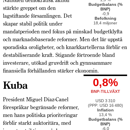
Nationell demokratisk aktion
Budgetbalans (%
stärkte greppet om den
BNP)
-0,9
lagstiftande församlingen. Det
Befolkning
skapar stabil politik under
18,4 miljoner
mandatperioden med fokus på minskad budgetklyfta
och marknadsbaserade reformer. Men det lär uppstå
sporadiska oroligheter, och knarkkartellerna förblir en
destabiliserande kraft. Stigande förtroende bland
investerare, utökad gruvdrift och gynnsammare
finansiella förhållanden stärker ekonomin.
0,8%
Kuba
BNP-TILLVÄXT
President Miguel Díaz-Canel
USD 3 310
(PPP: USD 16 480)
förespråkar begränsade reformer,
Inflation
men hans politiska prioriteringar
13,4 %
Budgetbalans (%
förblir starkt auktoritära, med
BNP)
-6,0