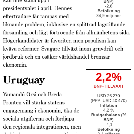
kan inte ställa upp i
BNP)
-2,8
presidentvalet i april. Hennes
Befolkning
efterträdare får tampas med
34,9 miljoner
liknande problem, inklusive en splittrad lagstiftande
församling och lågt förtroende från allmänhetens sida.
Högerkandidater är favoriter, men populism kan
kväva reformer. Svagare tillväxt inom gruvdrift och
jordbruk och en osäker världshandel bromsar
ekonomin.
2,2%
Uruguay
BNP-TILLVÄXT
Yamandú Orsi och Breda
USD 26 270
(PPP: USD 40 470)
Fronten vill stärka statens
Inflation
engagemang i ekonomin, öka de
4,2 %
Budgetbalans (%
sociala utgifterna och fördjupa
BNP)
-4,1
den regionala integrationen, men
Befolkning