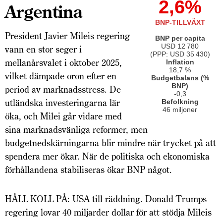
2,6%
Argentina
BNP-TILLVÄXT
President Javier Mileis regering
BNP per capita
USD 12 780
vann en stor seger i
(PPP: USD 35 430)
mellanårsvalet i oktober 2025,
Inflation
18,7 %
vilket dämpade oron efter en
Budgetbalans (%
BNP)
period av marknadsstress. De
-0,3
utländska investeringarna lär
Befolkning
46 miljoner
öka, och Milei går vidare med
sina marknadsvänliga reformer, men
budgetnedskärningarna blir mindre när trycket på att
spendera mer ökar. När de politiska och ekonomiska
förhållandena stabiliseras ökar BNP något.
HÅLL KOLL PÅ: USA till räddning. Donald Trumps
regering lovar 40 miljarder dollar för att stödja Mileis