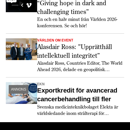
samhällstransformation som nu rullar över världen.
“Giving hope in dark and
challenging times”
En och en halv minut från Världen 2026-
konferensen. Se och hör!
VÄRLDEN OM EVENT
Alasdair Ross: ”Upprätthåll
intellektuell integritet”
Alasdair Ross, Countries Editor, The World
Ahead 2026, delade en geopolitisk
överblick inför 2026 hos
managementkonsultbolaget Cordial. Det
EKN
avslutades med samtal mellan Linus
Exportkredit för avancerad
ANNONS
Malmberg och Bjørn-Erik Willoch om hur
cancerbehandling till fler
de globala perspektiven kan översättas till
Svenska medicinteknikbolaget Elekta är
verkligheten för näringslivet.
världsledande inom strålterapi för
cancerbehandling – och fortsätter växa
globalt. Bland annat med hjälp av