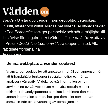
leverantörskreditgarantier från
Exportkreditnämnden, EKN.
Världen Om
tar upp trender inom geopolitik, vetenskap,
livsstil, affärer och kultur. Magasinet innehåller utvalda texter
ur
The Economist
som ger perspektiv och större möjlighet till
förståelse för megatrender i världen. Texterna är översatta av
InPress. ©2026
The Economist
Newspaper Limited. Alla
rättigheter förbehållna.
Annonsera
Om oss
Kontakt
Denna webbplats använder cookies!
Nyhetsbrev
Vi använder
cookies
för att anpassa innehåll och annonser, för
Köp tidigare nummer
www.inpress.com
att tillhandahålla funktioner i sociala medier och för att
E-tidningen
analysera vår trafik. Vi delar också information om din
Om cookies
användning av vår webbplats med våra sociala medier,
Vår integritetspolicy
reklam- och analyspartners som kan kombinera den med
Prenumerationsvillkor
annan information som du har gett dem eller som de har
E-tidningen
samlat in från din användning av deras tjänster.
Facebook
Instagram