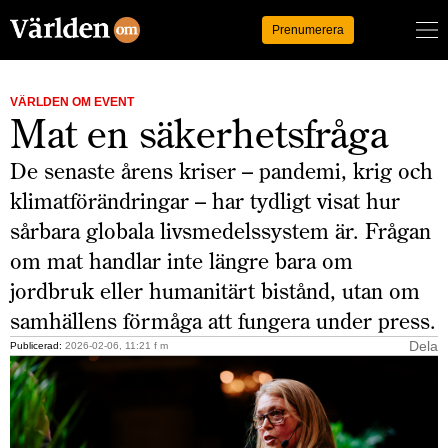
Logga in
Prenumerera
VÄRLDEN OM EVENT
Mat en säkerhetsfråga
De senaste årens kriser – pandemi, krig och
klimatförändringar – har tydligt visat hur
sårbara globala livsmedelssystem är. Frågan
om mat handlar inte längre bara om
jordbruk eller humanitärt bistånd, utan om
samhällens förmåga att fungera under press.
Dela
Publicerad:
2026-02-06, 11:21 f m