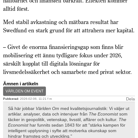
hållbarhet och finansiell bärkraft. Effekten kommer
alltid först.
Med stabil avkastning och mätbara resultat har
Swedfund en stark grund för att attrahera mer kapital.
– Givet de enorma finansieringsgap som finns blir
mobilisering ett ännu tydligare fokus under 2026,
särskilt kopplat till digitala lösningar för
livsmedelssäkerhet och samarbete med privat sektor.
Ämnen i artikeln
VÄRLDEN OM EVENT
Dela
Publicerad:
2026-02-06, 11:21 f m
Så här jobbar
Världen Om
med kvalitetsjournalistik: Vi väljer ut
artiklar. analyser, data och intervjuer från
The Economist
som
täcker in geopolitik, vetenskap, livsstil, affärer och kultur.
The
Economist
har funnits sedan 1843 för att "stärka kampen för
intelligent upplysning i syfte att motverka okunskap som
hindrar framsteg och utveckling."