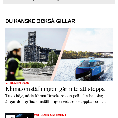
DU KANSKE OCKSÅ GILLAR
VÄRLDEN 2026
Klimatomställningen går inte att stoppa
Trots högljudda klimatförnekare och politiska bakslag
ångar den gröna omställningen vidare, ostoppbar och
alltmer avgörande för framtidens konkurrenskraft. Varken
Trump eller geopolitisk oro kan bromsa den
VÄRLDEN OM EVENT