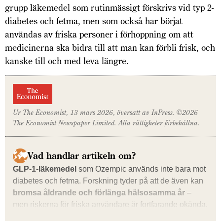
grupp läkemedel som rutinmässigt förskrivs vid typ 2-
diabetes och fetma, men som också har börjat
användas av friska personer i förhoppning om att
medicinerna ska bidra till att man kan förbli frisk, och
kanske till och med leva längre.
Ur
The Economist,
13 mars 2026, översatt av InPress. ©2026
The Economist
Newspaper Limited. Alla rättigheter förbehållna.
Vad handlar artikeln om?
GLP-1-läkemedel
som Ozempic används inte bara mot
diabetes och fetma. Forskning tyder på att de även kan
bromsa åldrande och förlänga hälsosamma år
–
men riskerna för friska användare är fortfarande okända.