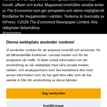
livsstil, affärer och kultur. Magasinet innehåller utvalda texter
ur
The Economist
som ger perspektiv och större möjlighet till
förståelse för megatrender i världen. Texterna är översatta av
InPress. ©2026
The Economist
Newspaper Limited. Alla
rättigheter förbehållna.
Annonsera
Om oss
Kontakt
Denna webbplats använder cookies!
Nyhetsbrev
Vi använder
cookies
för att anpassa innehåll och annonser, för
Köp tidigare nummer
www.inpress.com
att tillhandahålla funktioner i sociala medier och för att
E-tidningen
analysera vår trafik. Vi delar också information om din
Om cookies
användning av vår webbplats med våra sociala medier,
Vår integritetspolicy
reklam- och analyspartners som kan kombinera den med
Prenumerationsvillkor
annan information som du har gett dem eller som de har
E-tidningen
samlat in från din användning av deras tjänster.
Facebook
Instagram
Linkedin
Jag samtycker
Artiklar
under
exklusiv licens.
Inställningar