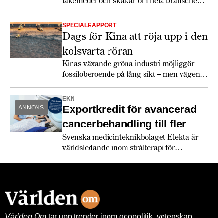
läkemedel och skakar om hela branschen.
Det kan mer än halvera tiden för att ta fram
nya läkemedelskandidater.
SPECIALRAPPORT
Dags för Kina att röja upp i den
kolsvarta röran
Kinas växande gröna industri möjliggör
fossil­oberoende på lång sikt – men vägen
dit är inte självklar.
EKN
Exportkredit för avancerad
ANNONS
cancerbehandling till fler
Svenska medicinteknikbolaget Elekta är
världsledande inom strålterapi för
cancerbehandling – och fortsätter växa
globalt. Bland annat med hjälp av
leverantörskreditgarantier från
Exportkreditnämnden, EKN.
Världen Om
tar upp trender inom geopolitik, vetenskap,