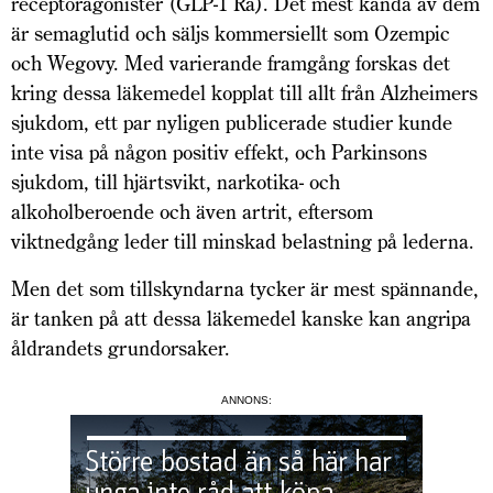
receptoragonister (GLP-1 Ra). Det mest kända av dem
är semaglutid och säljs kommersiellt som Ozempic
och Wegovy. Med varierande framgång forskas det
kring dessa läkemedel kopplat till allt från Alzheimers
sjukdom, ett par nyligen publicerade studier kunde
inte visa på någon positiv effekt, och Parkinsons
sjukdom, till hjärtsvikt, narkotika- och
alkoholberoende och även artrit, eftersom
viktnedgång leder till minskad belastning på lederna.
Men det som tillskyndarna tycker är mest spännande,
är tanken på att dessa läkemedel kanske kan angripa
åldrandets grundorsaker.
ANNONS: