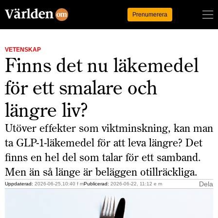
Logga in
Prenumerera
VETENSKAP
Finns det nu läkemedel
för ett smalare och
längre liv?
Utöver effekter som viktminskning, kan man
ta GLP-1-läkemedel för att leva längre? Det
finns en hel del som talar för ett samband.
Men än så länge är beläggen otillräckliga.
Dela
Uppdaterad:
2026-06-25,10:40 f m
Publicerad:
2026-06-22, 11:12 e m