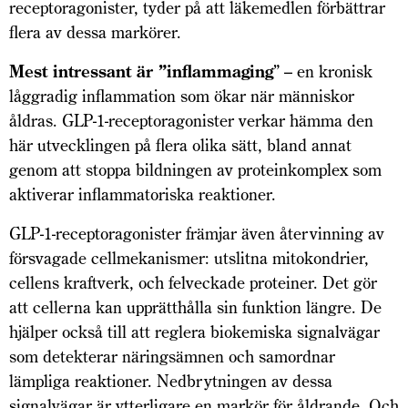
receptoragonister, tyder på att läkemedlen förbättrar
flera av dessa markörer.
Mest intressant är ”inflammaging
” – en kronisk
låggradig inflammation som ökar när människor
åldras. GLP-1-receptor­agonister verkar hämma den
här utvecklingen på flera olika sätt, bland annat
genom att stoppa bildningen av proteinkomplex som
aktiverar inflammatoriska reaktioner.
GLP-1-receptoragonister främ­jar även återvinning av
försvagade cellmekanismer: utslitna mito­kondrier,
cellens kraftverk, och felveckade proteiner. Det gör
att cellerna kan upprätthålla sin funktion längre. De
hjälper också till att reglera biokemiska signalvägar
som detekterar näringsämnen och samordnar
lämpliga reaktioner. Nedbrytningen av dessa
signalvägar är ytterligare en markör för åldrande. Och