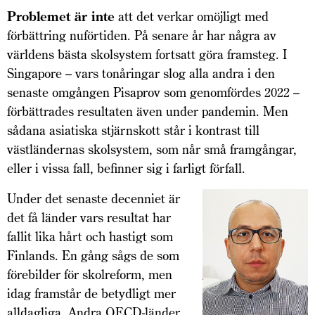
Problemet är inte
att det verkar omöjligt med
förbättring nuförtiden. På senare år har några av
världens bästa skolsystem fortsatt göra framsteg. I
Singapore – vars tonåringar slog alla andra i den
senaste omgången Pisaprov som genomfördes 2022 –
förbättrades resultaten även under pandemin. Men
sådana asiatiska stjärnskott står i kontrast till
västländernas skolsystem, som når små framgångar,
eller i vissa fall, befinner sig i farligt förfall.
Under det senaste decenniet är
det få länder vars resultat har
fallit lika hårt och hastigt som
Finlands. En gång sågs de som
förebilder för skolreform, men
idag framstår de betydligt mer
alldagliga. Andra OECD-länder