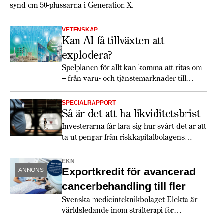
synd om 50-plussarna i Generation X.
VETENSKAP
Kan AI få tillväxten att
explodera?
Spelplanen för allt kan komma att ritas om
– från varu- och tjänstemarknader till
finanssystem och arbetsliv.
SPECIALRAPPORT
Så är det att ha likviditetsbrist
Investerarna får lära sig hur svårt det är att
ta ut pengar från riskkapitalbolagens
fonder.
EKN
Exportkredit för avancerad
ANNONS
cancerbehandling till fler
Svenska medicinteknikbolaget Elekta är
världsledande inom strålterapi för