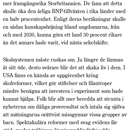
mer framgångsrika Storbritannien. De fann att detta
skulle öka den årliga BNP-tillväxten i rika länder med
en halv procentenhet. Enligt deras beräkningar skulle
en sådan kunskapshöjning bland ungdomarna, från
och med 2030, kunna göra ett land 30 procent rikare
än det annars hade varit, vid nästa sekelskifte.
Skolsystemen måste ruskas om. Ju längre de lämnas
åt sitt öde, desto svårare blir det att skaka liv i dem. I
USA finns en känsla av uppgivenhet kring
skolreformer, vilket gör stiftelser och filantroper
mindre benägna att investera i experiment som hade
kunnat hjälpa. Folk blir allt mer beredda att strunta i
nyheterna om dåliga provresultat och intala sig själva
att mätningarna orättvist missgynnar vissa grupper av
barn. Spektakulära reformer med svag evidens får