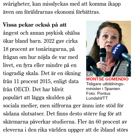
svårigheter, kan misslyckas med att komma ikapp
även om föräldrarnas ekonomi förbättras.
Vissa pekar också på att
ångest och annan psykisk ohälsa
ökar bland barn. 2022 gav cirka
18 procent av tonåringarna, på
frågan om hur nöjda de var med
livet, en fyra eller mindre på en
tiogradig skala. Det är en ökning
MONTSE GOMENDIO
från 11 procent 2015, enligt data
Tidigare utbild­nings­
från OECD. Det har blivit
minister i Spanien.
Foto: Pontus
populärt att lägga skulden på
Lundahl/TT
sociala medier, men siffrorna ger ännu inte stöd för
sådana slutsatser. Det finns desto större fog för att
skärmarna påverkar studierna. Fler än 60 procent av
eleverna i den rika världen uppger att de ibland störs