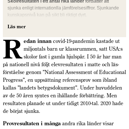
Skolresultaten i ett antal rika länder
fortsätter att
sjunka enligt internationlla jämförelsesiffror. Sjunkande
kunskapsnivå kan på sikt bli riktigt dyrt.
Läs mer
R
edan innan
covid-19-pandemin kastade ut
miljontals barn ur klassrummen, satt USA:s
skolor fast i gamla hjulspår. I 50 år har man
på nationell nivå följt elevresultaten i matte och läs­­
förståelse genom ”National Assess­ment of Educa­tional
Progress”, en uppsättning referensprov som ibland
kallas ”landets betygs­dokument”. Under huvud­­delen
av de 50 åren syntes en ihållande förbättring. Men
resultaten planade ut under tidigt 2010-tal. 2020 hade
de börjat sjunka.
Provresultaten i många
andra rika länder visar