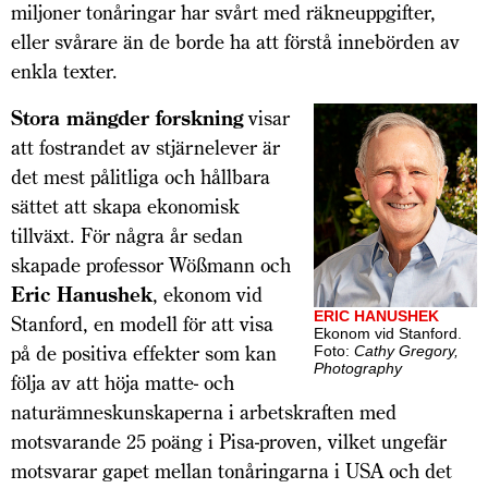
miljoner ton­åringar har svårt med räkneuppgifter,
eller svårare än de borde ha att förstå innebörden av
enkla texter.
Stora mängder forskning
visar
att fostrandet av stjärnelever är
det mest pålitliga och hållbara
sättet att skapa ekonomisk
tillväxt. För några år sedan
skapade professor Wößmann och
Eric Hanushek
, ekonom vid
ERIC HANUSHEK
Stanford, en modell för att visa
Ekonom vid Stanford.
på de positiva effekter som kan
Foto:
Cathy Gregory,
Photography
följa av att höja matte- och
naturämneskunskaperna i arbetskraften med
motsvarande 25 poäng i Pisa-proven, vilket ungefär
motsvarar gapet mellan tonåringarna i USA och det