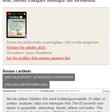
stöd, medan tråkigare lösningar blir förbisedda.
Denna text publicerades ursprungligen i det tryckta magasinet
Världen Om oktober 2024
.
Översättare: Jesper Sandström
Läs fler artiklar från samma nummer här.
Ämnen i artikeln
SPECIALRAPPORT: SCHOOLING'S STAGNATION
VÄRLDEN OM OKTOBER 2024
Dela
Uppdaterad:
2025-09-05,7:00 f m
Publicerad:
2024-10-09, 6:08 f m
Så här jobbar
Världen Om
med kvalitetsjournalistik: Vi väljer ut
artiklar. analyser, data och intervjuer från
The Economist
som
täcker in geopolitik, vetenskap, livsstil, affärer och kultur.
The