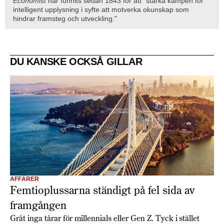
Economist
har funnits sedan 1843 för att "stärka kampen för
intelligent upplysning i syfte att motverka okunskap som
hindrar framsteg och utveckling."
DU KANSKE OCKSÅ GILLAR
AFFÄRER
Femtioplussarna ständigt på fel sida av
framgången
Gråt inga tårar för millennials eller Gen Z. Tyck i stället