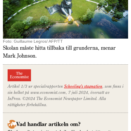
Foto: Guillaume Legros/ AFP/TT
Skolan måste hitta tillbaka till grunderna, menar
Mark Johnson.
Artikel 1/3 ur special­­rapporten
Schooling’s stagnation
,
som finns i
sin helhet på
www.economist.com
, 7 juli 2024, översatt av
InPress. ©2024
The Economist
Newspaper Limited. Alla
rättigheter förbehållna.
Vad handlar artikeln om?