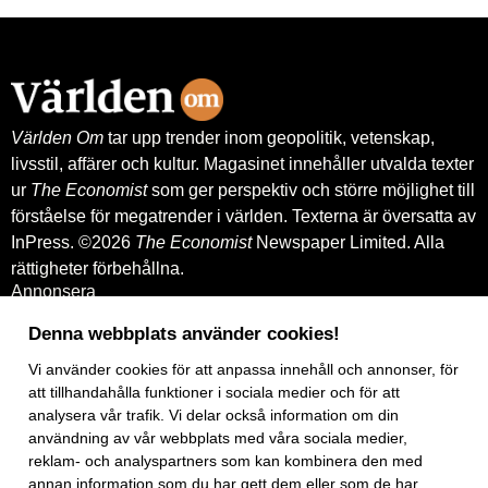
cancerbehandling – och fortsätter växa
globalt. Bland annat med hjälp av
leverantörskreditgarantier från
Exportkreditnämnden, EKN.
Världen Om
tar upp trender inom geopolitik, vetenskap,
livsstil, affärer och kultur. Magasinet innehåller utvalda texter
ur
The Economist
som ger perspektiv och större möjlighet till
förståelse för megatrender i världen. Texterna är översatta av
InPress. ©2026
The Economist
Newspaper Limited. Alla
rättigheter förbehållna.
Annonsera
Om oss
Kontakt
Denna webbplats använder cookies!
Nyhetsbrev
Vi använder
cookies
för att anpassa innehåll och annonser, för
Köp tidigare nummer
www.inpress.com
att tillhandahålla funktioner i sociala medier och för att
E-tidningen
analysera vår trafik. Vi delar också information om din
Om cookies
användning av vår webbplats med våra sociala medier,
Vår integritetspolicy
reklam- och analyspartners som kan kombinera den med
Prenumerationsvillkor
annan information som du har gett dem eller som de har
E-tidningen