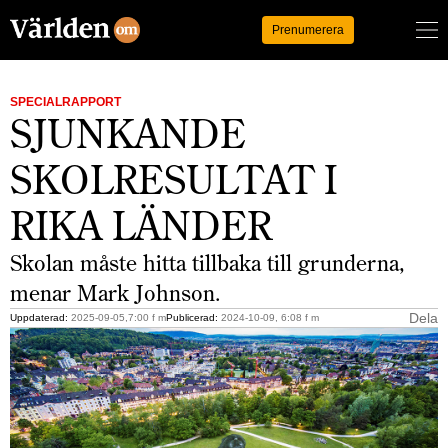
Logga in
Prenumerera
SPECIALRAPPORT
SJUNKANDE
SKOLRESULTAT I
RIKA LÄNDER
Skolan måste hitta tillbaka till grunderna,
menar Mark Johnson.
Dela
Uppdaterad:
2025-09-05,7:00 f m
Publicerad:
2024-10-09, 6:08 f m