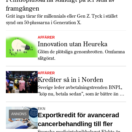
framgången
Gråt inga tårar för millennials eller Gen Z. Tyck i stället
synd om 50-plussarna i Generation X.
AFFÄRER
Innovation utan Heureka
Glöm de plötsliga genombrotten. Omfamna
slitgörat.
AFFÄRER
Krediter så in i Norden
Sverige leder avbetalningstrenden BNPL,
”köp nu, betala sedan”, som är bättre än sitt
rykte.
EKN
Exportkredit för avancerad
ANNONS
cancerbehandling till fler
Svenska medicinteknikbolaget Elekta är