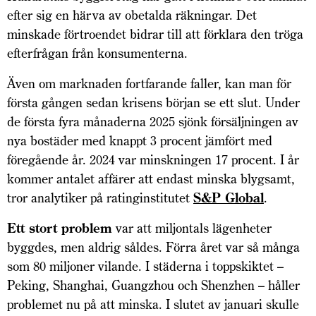
efter sig en härva av obetalda räkningar. Det
minskade förtroendet bidrar till att förklara den tröga
efterfrågan från konsumenterna.
Även om marknaden fortfarande faller, kan man för
första gången sedan krisens början se ett slut. Under
de första fyra månaderna 2025 sjönk försäljningen av
nya bostäder med knappt 3 procent jämfört med
föregående år. 2024 var minskningen 17 procent. I år
kommer antalet affärer att endast minska blygsamt,
tror analytiker på ratinginstitutet
S&P Global
.
Ett stort problem
var att miljontals lägenheter
byggdes, men aldrig såldes. Förra året var så många
som 80 miljoner vilande. I städerna i toppskiktet –
Peking, Shanghai, Guangzhou och Shenzhen – håller
problemet nu på att minska. I slutet av januari skulle