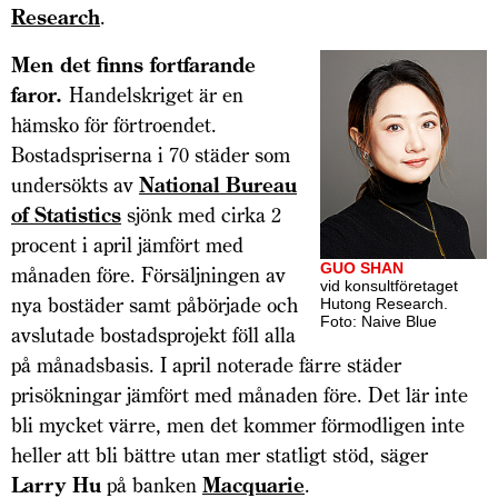
Research
.
Men det finns fortfarande
faror.
Handelskriget är en
hämsko för förtroendet.
Bostadspriserna i 70 städer som
undersökts av
National Bureau
of Statistics
sjönk med cirka 2
procent i april jämfört med
GUO SHAN
månaden före. Försäljningen av
vid konsult­företaget
nya bostäder samt påbörjade och
Hutong Research.
Foto: Naive Blue
avslutade bostadsprojekt föll alla
på månadsbasis. I april noterade färre städer
prisökningar jämfört med månaden före. Det lär inte
bli mycket värre, men det kommer förmodligen inte
heller att bli bättre utan mer statligt stöd, säger
Larry Hu
på banken
Macquarie
.