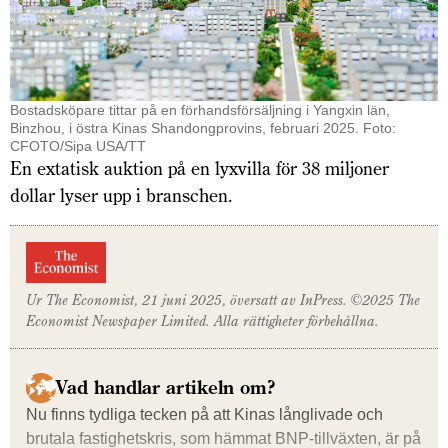
Bostadsköpare tittar på en förhandsförsäljning i Yangxin län,
Binzhou, i östra Kinas Shandongprovins, februari 2025. Foto:
CFOTO/Sipa USA/TT
En extatisk auktion på en lyxvilla för 38 miljoner
dollar lyser upp i branschen.
Ur
The Economist
, 21 juni 2025, översatt av InPress. ©2025
The
Economist
Newspaper Limited. Alla rättigheter förbehållna.
Vad handlar artikeln om?
Nu finns tydliga tecken på att Kinas långlivade och
brutala fastighetskris, som hämmat BNP-tillväxten, är på