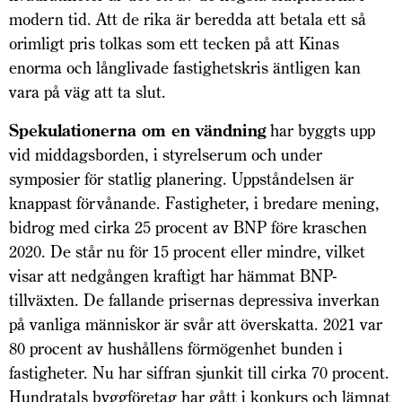
modern tid. Att de rika är beredda att betala ett så
orimligt pris tolkas som ett tecken på att Kinas
enorma och långlivade fastighetskris äntligen kan
vara på väg att ta slut.
Spekulationerna om en vändning
har byggts upp
vid middagsborden, i styrelserum och under
symposier för statlig planering. Uppståndelsen är
knappast förvånande. Fastigheter, i bredare mening,
bidrog med cirka 25 procent av BNP före kraschen
2020. De står nu för 15 procent eller mindre, vilket
visar att nedgången kraftigt har hämmat BNP-
tillväxten. De fallande prisernas depressiva inverkan
på vanliga människor är svår att överskatta. 2021 var
80 procent av hushållens förmögenhet bunden i
fastigheter. Nu har siffran sjunkit till cirka 70 procent.
Hundratals byggföretag har gått i konkurs och lämnat