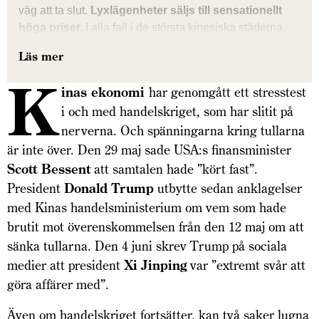
väg att ta slut.
Lyxlägenheter säljs till sensationellt
höga priser.
I alla fall i de största kinesiska städerna.
Läs mer
K
inas ekonomi
har genomgått ett stresstest
i och med handelskriget, som har slitit på
nerverna. Och spänningarna kring tullarna
är inte över. Den 29 maj sade USA:s finansminister
Scott Bessent
att samtalen hade ”kört fast”.
President
Donald Trump
utbytte sedan anklagelser
med Kinas handelsministerium om vem som hade
brutit mot överenskommelsen från den 12 maj om att
sänka tullarna. Den 4 juni skrev Trump på sociala
medier att president
Xi Jinping
var ”extremt svår att
göra affärer med”.
Även om handelskriget fortsätter, kan två saker lugna