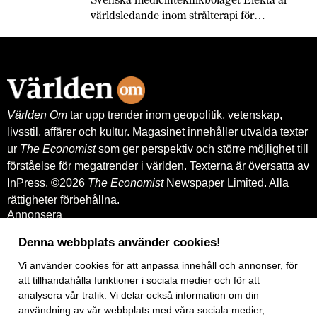
världsledande inom strålterapi för
cancerbehandling – och fortsätter växa
globalt. Bland annat med hjälp av
leverantörskreditgarantier från
Exportkreditnämnden, EKN.
Världen Om
tar upp trender inom geopolitik, vetenskap,
livsstil, affärer och kultur. Magasinet innehåller utvalda texter
ur
The Economist
som ger perspektiv och större möjlighet till
förståelse för megatrender i världen. Texterna är översatta av
InPress. ©2026
The Economist
Newspaper Limited. Alla
rättigheter förbehållna.
Annonsera
Om oss
Kontakt
Denna webbplats använder cookies!
Nyhetsbrev
Vi använder
cookies
för att anpassa innehåll och annonser, för
Köp tidigare nummer
www.inpress.com
att tillhandahålla funktioner i sociala medier och för att
E-tidningen
analysera vår trafik. Vi delar också information om din
Om cookies
användning av vår webbplats med våra sociala medier,
Vår integritetspolicy