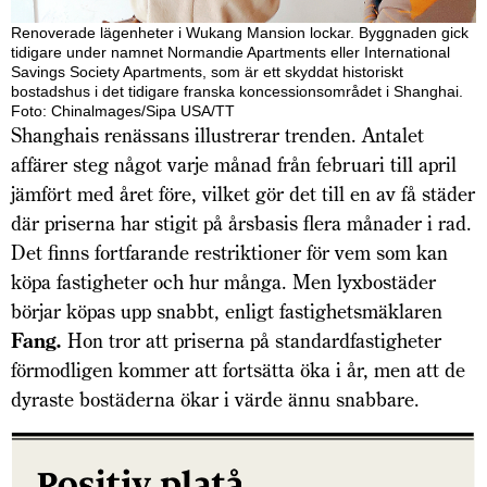
Renoverade lägenheter i Wukang Mansion lockar. Byggnaden gick
tidigare under namnet Normandie Apartments eller International
Savings Society Apartments, som är ett skyddat historiskt
bostadshus i det tidigare franska koncessionsområdet i Shanghai.
Foto: Chinalmages/Sipa USA/TT
Shanghais renässans illustrerar trenden. Antalet
affärer steg något varje månad från februari till april
jämfört med året före, vilket gör det till en av få städer
där priserna har stigit på årsbasis flera månader i rad.
Det finns fortfarande restriktioner för vem som kan
köpa fastigheter och hur många. Men lyxbostäder
börjar köpas upp snabbt, enligt fastighetsmäklaren
Fang.
Hon tror att priserna på standardfastigheter
förmodligen kommer att fortsätta öka i år, men att de
dyraste bostäderna ökar i värde ännu snabbare.