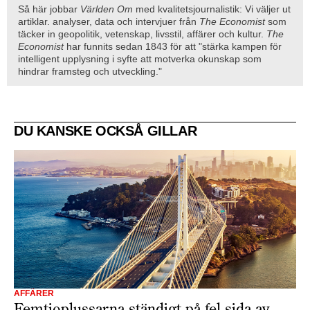
Så här jobbar
Världen Om
med kvalitetsjournalistik: Vi väljer ut
artiklar. analyser, data och intervjuer från
The Economist
som
täcker in geopolitik, vetenskap, livsstil, affärer och kultur.
The
Economist
har funnits sedan 1843 för att "stärka kampen för
intelligent upplysning i syfte att motverka okunskap som
hindrar framsteg och utveckling."
DU KANSKE OCKSÅ GILLAR
AFFÄRER
Femtioplussarna ständigt på fel sida av