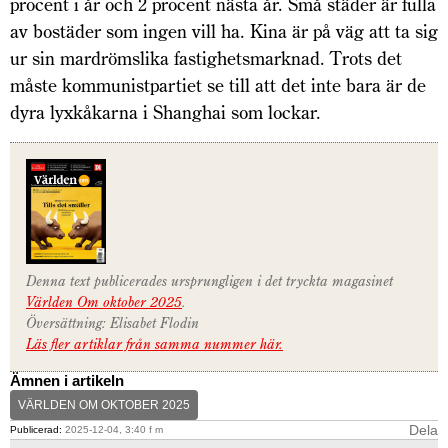
procent i år och 2 procent nästa år. Små städer är fulla
av bostäder som ingen vill ha. Kina är på väg att ta sig
ur sin mardrömslika fastighetsmarknad. Trots det
måste kommunistpartiet se till att det inte bara är de
dyra lyxkåkarna i Shanghai som lockar.
Denna text publicerades ursprungligen i det tryckta magasinet
Världen Om oktober 2025
.
Översättning: Elisabet Flodin
Läs fler artiklar från samma nummer här.
Ämnen i artikeln
VÄRLDEN OM OKTOBER 2025
Dela
Publicerad:
2025-12-04, 3:40 f m