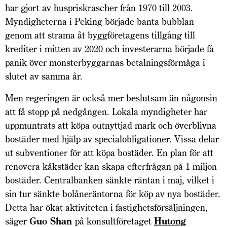
har gjort av huspriskrascher från 1970 till 2003.
Myndigheterna i Peking började banta bubblan
genom att strama åt byggföretagens tillgång till
krediter i mitten av 2020 och investerarna började få
panik över monsterbyggarnas betalningsförmåga i
slutet av samma år.
Men regeringen är också mer beslutsam än någonsin
att få stopp på nedgången. Lokala myndigheter har
uppmuntrats att köpa outnyttjad mark och överblivna
bostäder med hjälp av special­obligationer. Vissa delar
ut subventioner för att köpa bostäder. En plan för att
renovera kåkstäder kan skapa efterfrågan på 1 miljon
bostäder. Centralbanken sänkte räntan i maj, vilket i
sin tur sänkte bolåneräntorna för köp av nya bostäder.
Detta har ökat aktiviteten i fastighetsförsäljningen,
säger
Guo Shan
på konsultföretaget
Hutong