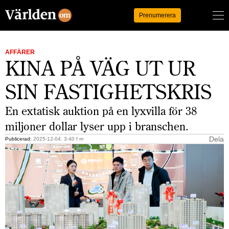
Logga in
Prenumerera
AFFÄRER
KINA PÅ VÄG UT UR
SIN FASTIGHETSKRIS
En extatisk auktion på en lyxvilla för 38
miljoner dollar lyser upp i branschen.
Dela
Publicerad:
2025-12-04, 3:40 f m