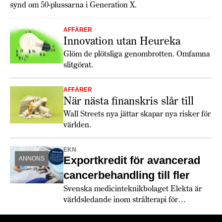
synd om 50-plussarna i Generation X.
AFFÄRER
Innovation utan Heureka
Glöm de plötsliga genombrotten. Omfamna
slitgörat.
AFFÄRER
När nästa finanskris slår till
Wall Streets nya jättar skapar nya risker för
världen.
EKN
Exportkredit för avancerad
ANNONS
cancerbehandling till fler
Svenska medicinteknikbolaget Elekta är
världsledande inom strålterapi för
cancerbehandling – och fortsätter växa
globalt. Bland annat med hjälp av