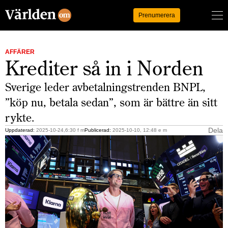
Logga in
Prenumerera
AFFÄRER
Krediter så in i Norden
Sverige leder avbetalningstrenden BNPL,
”köp nu, betala sedan”, som är bättre än sitt
rykte.
Dela
Uppdaterad:
2025-10-24,6:30 f m
Publicerad:
2025-10-10, 12:48 e m