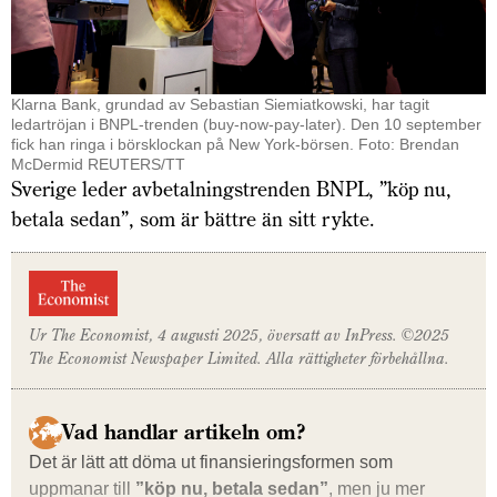
Klarna Bank, grundad av Sebastian Siemiatkowski, har tagit
ledartröjan i BNPL-trenden (buy-now-pay-later). Den 10 september
fick han ringa i börsklockan på New York-börsen. Foto: Brendan
McDermid REUTERS/TT
Sverige leder avbetalningstrenden BNPL, ”köp nu,
betala sedan”, som är bättre än sitt rykte.
Ur
The Economist, 4 augusti
2025, översatt av InPress. ©2025
The Economist
Newspaper Limited. Alla rättigheter förbehållna.
Vad handlar artikeln om?
Det är lätt att döma ut finansierings­formen som
uppmanar till
”köp nu, betala sedan”
, men ju mer