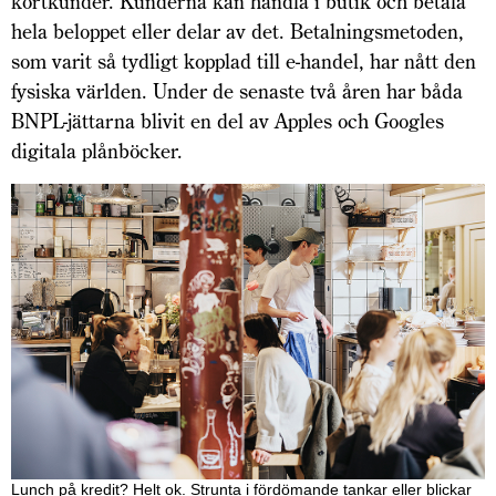
kortkunder. Kunderna kan handla i butik och betala
hela beloppet eller delar av det. Betalnings­metoden,
som varit så tydligt kopplad till e-handel, har nått den
fysiska världen. Under de senaste två åren har båda
BNPL-jättarna blivit en del av Apples och Googles
digitala plånböcker.
Lunch på kredit? Helt ok. Strunta i fördömande tankar eller blickar