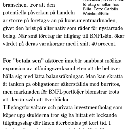
branschen, tror att den
företag emellan hos
Billie. Foto: Cariolin
potentiella påverkan på handeln
Weinkopf/Billie
är större på företags- än på konsumentmarknaden,
givet den brist på alternativ som råder för nystartade
bolag. När små företag får tillgång till BNPL-lån, ökar
värdet på deras varukorgar med i snitt 40 procent.
För ”betala sen”-aktörer
innebär snabbast möjliga
expansion av utlåningsverksamheten att de behöver
hålla sig med lätta balansräkningar. Man kan skratta
åt tanken på obligationer säkerställda med burritos,
men marknaden för BNPL-portföljer blomstrar trots
att den är svår att överblicka.
Tillgångsförvaltare och privata investmentbolag som
köper upp skulderna tror sig ha hittat ett lockande
tillgångsslag där lånen återbetalas på kort tid. I