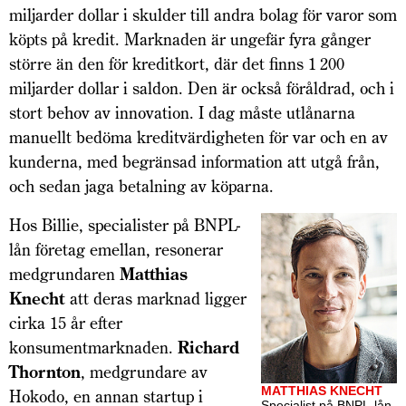
miljarder dollar i skulder till andra bolag för varor som
köpts på kredit. Marknaden är ungefär fyra gånger
större än den för kreditkort, där det finns 1 200
miljarder dollar i saldon. Den är också föråldrad, och i
stort behov av innovation. I dag måste utlånarna
manuellt bedöma kreditvärdigheten för var och en av
kunderna, med begränsad information att utgå från,
och sedan jaga betalning av köparna.
Hos Billie, specialister på BNPL-
lån företag emellan, resonerar
medgrundaren
Matthias
Knecht
att deras marknad ligger
cirka 15 år efter
konsumentmarknaden.
Richard
Thornton
, medgrundare av
MATTHIAS KNECHT
Hokodo, en annan startup i
Specialist på BNPL-lån