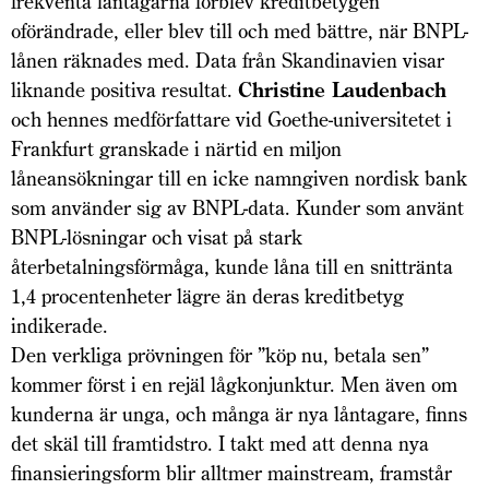
frekventa låntagarna förblev kreditbetygen
oförändrade, eller blev till och med bättre, när BNPL-
lånen räknades med. Data från Skandinavien visar
liknande positiva resultat.
Christine Laudenbach
och hennes medförfattare vid Goethe-universitetet i
Frankfurt granskade i närtid en miljon
låneansökningar till en icke namngiven nordisk bank
som använder sig av BNPL-data. Kunder som använt
BNPL-lösningar och visat på stark
återbetalningsförmåga, kunde låna till en snittränta
1,4 procentenheter lägre än deras kreditbetyg
indikerade.
Den verkliga prövningen för ”köp nu, betala sen”
kommer först i en rejäl lågkonjunktur. Men även om
kunderna är unga, och många är nya låntagare, finns
det skäl till framtidstro. I takt med att denna nya
finansieringsform blir alltmer mainstream, framstår