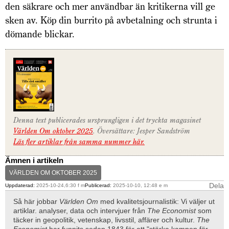
den säkrare och mer användbar än kritikerna vill ge
sken av. Köp din burrito på avbetalning och strunta i
dömande blickar.
Denna text publicerades ursprungligen i det tryckta magasinet
Världen Om oktober 2025
. Översättare: Jesper Sandström
Läs fler artiklar från samma nummer här.
Ämnen i artikeln
VÄRLDEN OM OKTOBER 2025
Dela
Uppdaterad:
2025-10-24,6:30 f m
Publicerad:
2025-10-10, 12:48 e m
Så här jobbar
Världen Om
med kvalitetsjournalistik: Vi väljer ut
artiklar. analyser, data och intervjuer från
The Economist
som
täcker in geopolitik, vetenskap, livsstil, affärer och kultur.
The
Economist
har funnits sedan 1843 för att "stärka kampen för