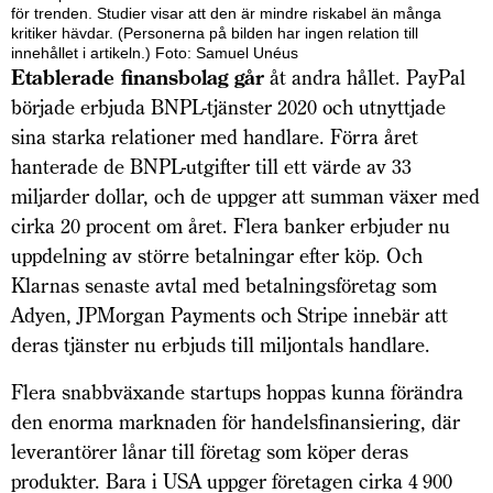
för trenden. Studier visar att den är mindre riskabel än många
kritiker hävdar. (Personerna på bilden har ingen relation till
innehållet i artikeln.) Foto: Samuel Unéus
Etablerade finansbolag går
åt andra hållet. PayPal
började erbjuda BNPL-tjänster 2020 och utnyttjade
sina starka relationer med handlare. Förra året
hanterade de BNPL-utgifter till ett värde av 33
miljarder dollar, och de uppger att summan växer med
cirka 20 procent om året. Flera banker erbjuder nu
uppdelning av större betalningar efter köp. Och
Klarnas senaste avtal med betalningsföretag som
Adyen, JPMorgan Payments och Stripe innebär att
deras tjänster nu erbjuds till miljontals handlare.
Flera snabbväxande startups hoppas kunna förändra
den enorma marknaden för handelsfinansiering, där
leverantörer lånar till företag som köper deras
produkter. Bara i USA uppger företagen cirka 4 900