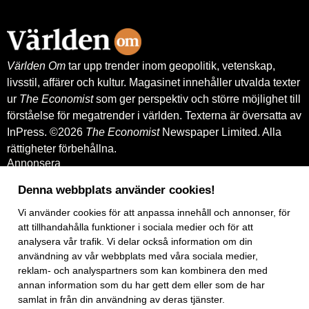
leverantörskreditgarantier från
Exportkreditnämnden, EKN.
Världen Om
tar upp trender inom geopolitik, vetenskap,
livsstil, affärer och kultur. Magasinet innehåller utvalda texter
ur
The Economist
som ger perspektiv och större möjlighet till
förståelse för megatrender i världen. Texterna är översatta av
InPress. ©2026
The Economist
Newspaper Limited. Alla
rättigheter förbehållna.
Annonsera
Om oss
Kontakt
Denna webbplats använder cookies!
Nyhetsbrev
Köp tidigare nummer
Vi använder
cookies
för att anpassa innehåll och annonser, för
www.inpress.com
att tillhandahålla funktioner i sociala medier och för att
E-tidningen
analysera vår trafik. Vi delar också information om din
Om cookies
användning av vår webbplats med våra sociala medier,
Vår integritetspolicy
reklam- och analyspartners som kan kombinera den med
Prenumerationsvillkor
annan information som du har gett dem eller som de har
E-tidningen
Facebook
samlat in från din användning av deras tjänster.