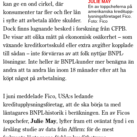
JULIE MAY
kan ge en ond cirkel, där
En av topp­cheferna på
konsumenter tar fler och fler lån
ameri­kanska kreditupp­
lys­nings­­företaget Fico.
i syfte att avbetala äldre skulder.
Foto: Fico
Dock finns lugnande besked i forskning från CFPB.
De visar att olika mått på ekonomisk osäkerhet – som
växande kreditkortsskuld eller extra avgifter kopplade
till sådan – inte förvärras av att folk nyttjar BNPL-
lösningar. Inte heller är BNPL-kunder mer benägna än
andra att ta andra lån inom 18 månader efter att ha
köpt något på avbetalning.
I juni meddelade Fico, USA:s ledande
kreditupplysningsföretag, att de ska börja ta med
låntagares BNPL-historik i beräkningen. En av Ficos
toppchefer,
Julie May
, lyfter fram ett oväntat fynd i en
årslång studie av data från Affirm: för de mest