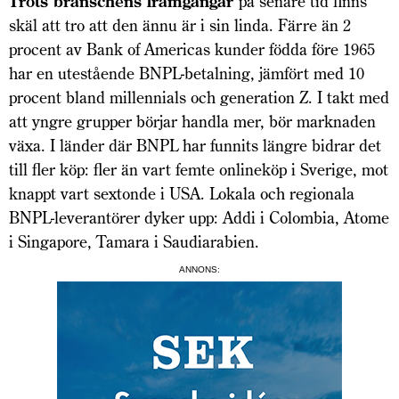
Trots branschens framgångar
på senare tid finns
skäl att tro att den ännu är i sin linda. Färre än 2
procent av Bank of Americas kunder födda före 1965
har en utestående BNPL-betalning, jämfört med 10
procent bland millennials och generation Z. I takt med
att yngre grupper börjar handla mer, bör marknaden
växa. I länder där BNPL har funnits längre bidrar det
till fler köp: fler än vart femte onlineköp i Sverige, mot
knappt vart sextonde i USA. Lokala och regionala
BNPL-leverantörer dyker upp: Addi i Colombia, Atome
i Singapore, Tamara i Saudiarabien.
ANNONS: