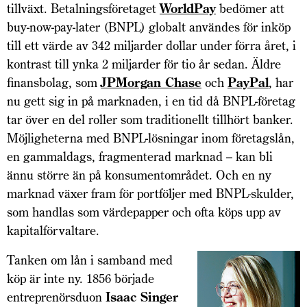
tillväxt. Betalningsföretaget
WorldPay
bedömer att
buy-now-pay-later (BNPL) globalt användes för inköp
till ett värde av 342 miljarder dollar under förra året, i
kontrast till ynka 2 miljarder för tio år sedan. Äldre
finansbolag, som
JPMorgan Chase
och
PayPal
, har
nu gett sig in på marknaden, i en tid då BNPL-företag
tar över en del roller som traditionellt tillhört banker.
Möjligheterna med BNPL-lösningar inom företagslån,
en gammaldags, fragmenterad marknad – kan bli
ännu större än på konsumentområdet. Och en ny
marknad växer fram för portföljer med BNPL-skulder,
som handlas som värdepapper och ofta köps upp av
kapitalförvaltare.
Tanken om lån i samband med
köp är inte ny. 1856 började
entreprenörsduon
Isaac Singer