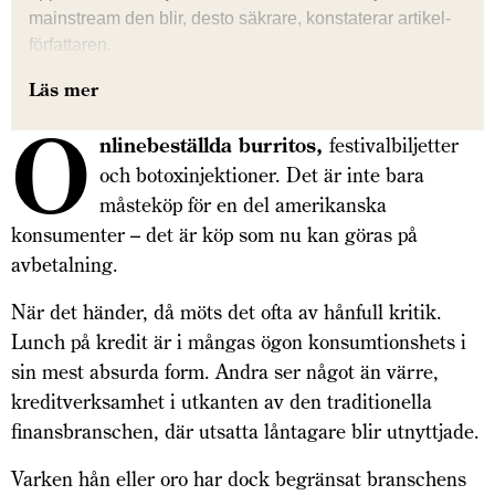
mainstream den blir, desto säkrare, konstaterar artikel­
författaren.
Läs mer
O
nlinebeställda burritos,
festivalbiljetter
och botoxinjektioner. Det är inte bara
måsteköp för en del amerikanska
konsumenter – det är köp som nu kan göras på
avbetalning.
När det händer, då möts det ofta av hånfull kritik.
Lunch på kredit är i mångas ögon konsumtionshets i
sin mest absurda form. Andra ser något än värre,
kreditverksamhet i utkanten av den traditionella
finansbranschen, där utsatta låntagare blir utnyttjade.
Varken hån eller oro har dock begränsat branschens