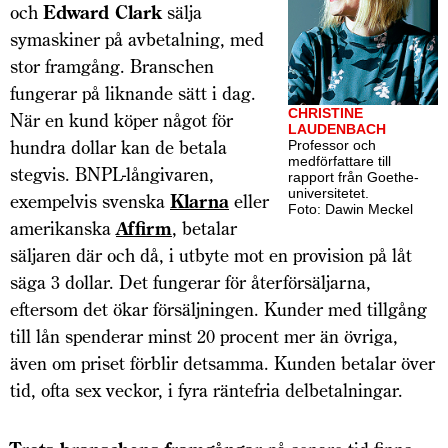
och
Edward Clark
sälja
symaskiner på avbetalning, med
stor framgång. Branschen
fungerar på liknande sätt i dag.
CHRISTINE
När en kund köper något för
LAUDENBACH
hundra dollar kan de betala
Professor och
medförfattare till
stegvis. BNPL-långivaren,
rapport från Goethe-
universitetet.
exempelvis svenska
Klarna
eller
Foto: Dawin Meckel
amerikanska
Affirm
, betalar
säljaren där och då, i utbyte mot en provision på låt
säga 3 dollar. Det fungerar för återförsäljarna,
eftersom det ökar försäljningen. Kunder med tillgång
till lån spenderar minst 20 procent mer än övriga,
även om priset förblir detsamma. Kunden betalar över
tid, ofta sex veckor, i fyra räntefria delbetalningar.