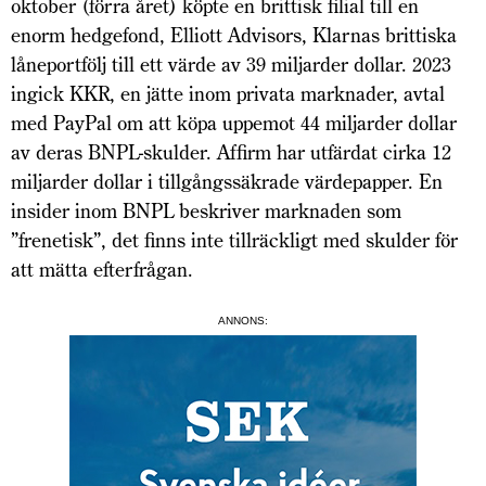
oktober (förra året) köpte en brittisk filial till en
enorm hedgefond, Elliott Advisors, Klarnas brittiska
låne­portfölj till ett värde av 39 miljarder dollar. 2023
ingick KKR, en jätte inom privata marknader, avtal
med PayPal om att köpa uppemot 44 miljarder dollar
av deras BNPL-skulder. Affirm har utfärdat cirka 12
miljarder dollar i tillgångssäkrade värdepapper. En
insider inom BNPL beskriver marknaden som
”frenetisk”, det finns inte tillräckligt med skulder för
att mätta efterfrågan.
ANNONS: