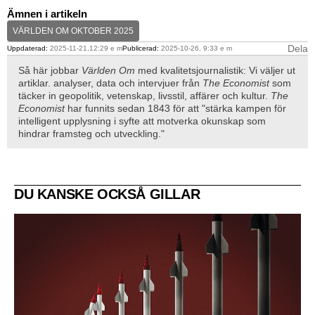
Ämnen i artikeln
VÄRLDEN OM OKTOBER 2025
Dela
Uppdaterad:
2025-11-21,12:29 e m
Publicerad:
2025-10-26, 9:33 e m
Så här jobbar
Världen Om
med kvalitetsjournalistik: Vi väljer ut
artiklar. analyser, data och intervjuer från
The Economist
som
täcker in geopolitik, vetenskap, livsstil, affärer och kultur.
The
Economist
har funnits sedan 1843 för att "stärka kampen för
intelligent upplysning i syfte att motverka okunskap som
hindrar framsteg och utveckling."
DU KANSKE OCKSÅ GILLAR