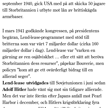
september 1940, gick USA med på att skicka 50 jagare
till Storbritannien i utbyte mot lån av brittiskägda
armébaser.
I mars 1941 godkände kongressen, på presidentens
begäran, Lend-lease-programmet med stöd till
britterna som var värt 7 miljarder dollar (cirka 160
miljarder dollar i dag). Lend-lease var ”varken en
gärning av ren osjälviskhet … eller ett sätt att beröva
Storbritannien dess resurser”, påpekar Bouverie, men
policyn ”kom att ge ett ovärderligt bidrag till en
allierad seger”.
Lend-lease utvidgades
till Sovjetunionen i juni sedan
Adolf Hitler
hade vänt sig mot sin tidigare allierade.
Men det var inte förrän efter Japans anfall mot Pearl
Harbor i december, och Hitlers krigsförklaring fyra