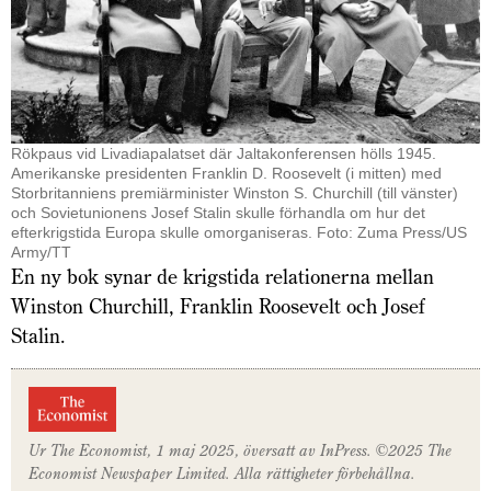
Rökpaus vid Livadiapalatset där Jaltakonferensen hölls 1945.
Amerikanske presidenten Franklin D. Roosevelt (i mitten) med
Storbritanniens premiärminister Winston S. Churchill (till vänster)
och Sovietunionens Josef Stalin skulle förhandla om hur det
efterkrigstida Europa skulle omorganiseras. Foto: Zuma Press/US
Army/TT
En ny bok synar de krigstida relationerna mellan
Winston Churchill, Franklin Roosevelt och Josef
Stalin.
Ur
The Economist, 1 maj
2025, översatt av InPress. ©2025
The
Economist
Newspaper Limited. Alla rättigheter förbehållna.