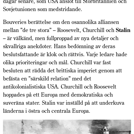
dagar senare, som USA anslöt till Storbritannien och
Sovjetunionen som medstridande.
Bouveries berättelse om den osannolika alliansen
mellan ”de tre stora” – Roosevelt, Churchill och
Stalin
– är välkänd, men fullproppad av nya detaljer och
skvallriga anekdoter. Hans bedömning av deras
beslutsfattande är klok och rättvis. Varje ledare hade
olika prioriteringar och mål. Churchill var fast
besluten att rädda det brittiska imperiet genom att
befästa en ”särskild relation” med det
antikolonialistiska USA. Churchill och Roosevelt
hoppades på ett Europa med demokratiska och
suveräna stater. Stalin var inställd på att underkuva
länderna i östra och centrala Europa.