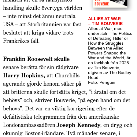
handling skulle övertyga världen
– inte minst det ännu neutrala
ALLIES AT WAR
USA – att Storbritannien var fast
– TIM BOUVERIE
Allies at War, med
beslutet att kriga vidare trots
undertiteln The Politics
of Defeating Hitler or
Frankrikes fall.
How the Struggles
Between the Allied
Powers Shaped the
Franklin Roosevelt skulle
War and the World, är
en fackbok från 2025
senare berätta för sin rådgivare
av Tim Bouverie,
utgiven av The Bodley
Harry Hopkins,
att Churchills
Head.
Foto: Penguin
agerande gjorde honom säker på
att britterna skulle fortsätta kriget, ”i åratal om det
behövs” och, skriver Bouverie, ”på egen hand om det
behövs”. Det var en viktig korrigering efter de
defaitistiska telegrammen från den amerikanske
Londonambassadören
Joseph Kennedy
, en dryg och
okunnig Boston-irländare. Två månader senare, i