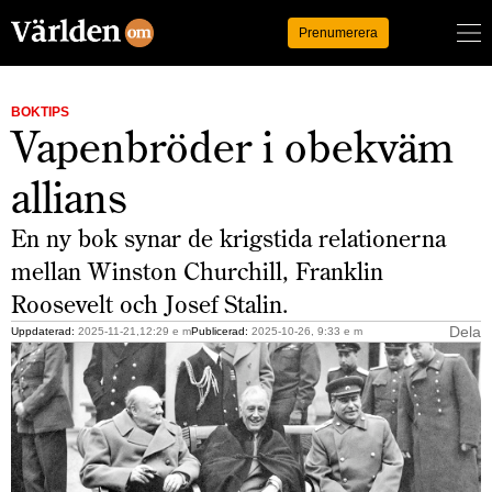
Logga in
Prenumerera
BOKTIPS
Vapenbröder i obekväm
allians
En ny bok synar de krigstida relationerna
mellan Winston Churchill, Franklin
Roosevelt och Josef Stalin.
Dela
Uppdaterad:
2025-11-21,12:29 e m
Publicerad:
2025-10-26, 9:33 e m