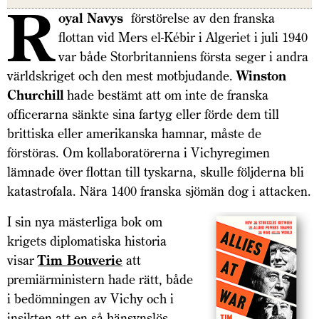
R
oyal Navys
förstörelse av den franska
flottan vid Mers el-Kébir i Algeriet i juli 1940
var både Storbritanniens första seger i andra
världskriget och den mest motbjudande.
Winston
Churchill
hade bestämt att om inte de franska
officerarna sänkte sina fartyg eller förde dem till
brittiska eller amerikanska hamnar, måste de
förstöras. Om kollaboratörerna i Vichyregimen
lämnade över flottan till tyskarna, skulle följderna bli
katastrofala. Nära 1400 franska sjömän dog i attacken.
I sin nya mästerliga bok om
krigets diplomatiska historia
visar
Tim Bouverie
att
premiärministern hade rätt, både
i bedömningen av Vichy och i
insikten att en så hänsynslös