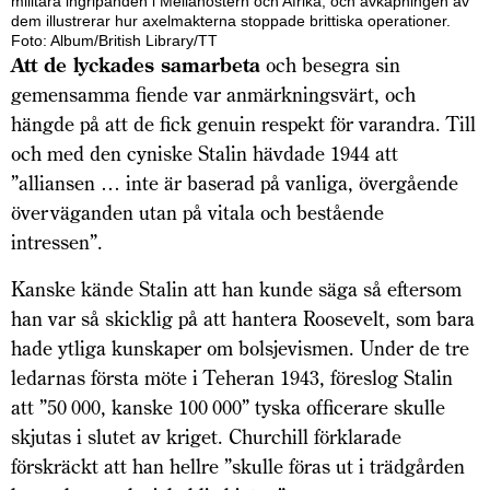
militära ingripanden i Mellan­östern och Afrika, och avkapningen av
dem illustrerar hur axelmakterna stoppade brittiska operationer.
Foto: Album/British Library/TT
Att de lyckades samarbeta
och besegra sin
gemensamma fiende var anmärkningsvärt, och
hängde på att de fick genuin respekt för varandra. Till
och med den cyniske Stalin hävdade 1944 att
”alliansen … inte är baserad på vanliga, över­gående
överväganden utan på vitala och bestående
intressen”.
Kanske kände Stalin att han kunde säga så eftersom
han var så skicklig på att hantera Roosevelt, som bara
hade ytliga kunskaper om bolsjevismen. Under de tre
ledarnas första möte i Teheran 1943, föreslog Stalin
att ”50 000, kanske 100 000” tyska officerare skulle
skjutas i slutet av kriget. Churchill förklarade
förskräckt att han hellre ”skulle föras ut i trädgården