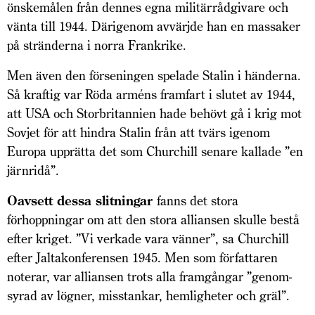
önskemålen från dennes egna militärrådgivare och
vänta till 1944. Därigenom avvärjde han en massaker
på stränderna i norra Frankrike.
Men även den förseningen spelade Stalin i händerna.
Så kraftig var Röda arméns framfart i slutet av 1944,
att USA och Storbritannien hade behövt gå i krig mot
Sovjet för att hindra Stalin från att tvärs ­igenom
Europa upprätta det som Churchill senare kallade ”en
järnridå”.
Oavsett dessa slitningar
fanns det stora
förhoppningar om att den stora alliansen skulle bestå
efter kriget. ”Vi verkade vara vänner”, sa Churchill
efter Jaltakonferensen 1945. Men som författaren
noterar, var alliansen trots alla framgångar ”genom­
syrad av lögner, misstankar, hemligheter och gräl”.