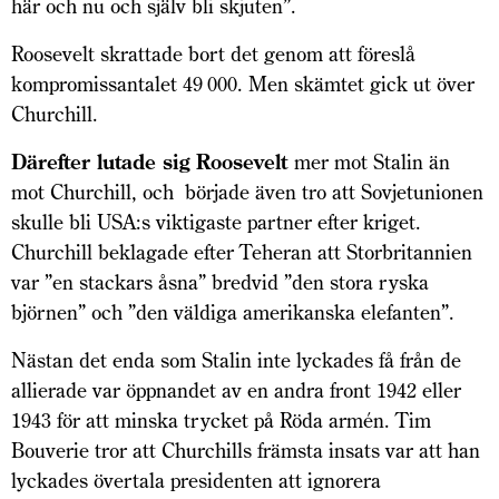
här och nu och själv bli skjuten”.
Roosevelt skrattade bort det genom att föreslå
kompromissantalet 49 000. Men skämtet gick ut över
Churchill.
Därefter lutade sig Roosevelt
mer mot Stalin än
mot Churchill, och började även tro att Sovjet­unionen
skulle bli USA:s viktigaste partner efter kriget.
Churchill beklagade efter Teheran att Storbritannien
var ”en stackars åsna” bredvid ”den stora ryska
björnen” och ”den väldiga amerikanska elefanten”.
Nästan det enda som Stalin inte lyckades få från de
allierade var öppnandet av en andra front 1942 eller
1943 för att minska trycket på Röda armén. Tim
Bouverie tror att Churchills främsta insats var att han
lyckades övertala presidenten att ignorera