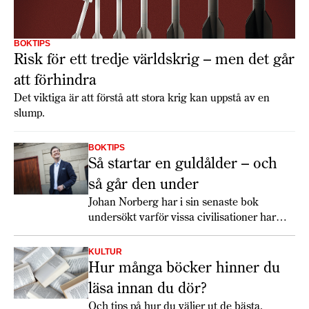
BOKTIPS
Risk för ett tredje världskrig – men det går
att förhindra
Det viktiga är att förstå att stora krig kan uppstå av en
slump.
BOKTIPS
Så startar en guldålder – och
så går den under­­
Johan Norberg har i sin senaste bok
undersökt varför vissa civilisationer har
upplevt perioder av exeptionell kreativitet
och välstånd – och varför de har kollapsat.
KULTUR
Hur många böcker hinner du
läsa innan du dör?
Och tips på hur du väljer ut de bästa.