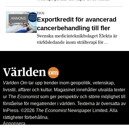
EKN
Exportkredit för avancerad
ANNONS
cancerbehandling till fler
Svenska medicinteknikbolaget Elekta är
världsledande inom strålterapi för
cancerbehandling – och fortsätter växa
globalt. Bland annat med hjälp av
leverantörskreditgarantier från
Exportkreditnämnden, EKN.
Världen Om
tar upp trender inom geopolitik, vetenskap,
livsstil, affärer och kultur. Magasinet innehåller utvalda texter
ur
The Economist
som ger perspektiv och större möjlighet till
förståelse för megatrender i världen. Texterna är översatta av
InPress. ©2026
The Economist
Newspaper Limited. Alla
rättigheter förbehållna.
Annonsera
Om oss