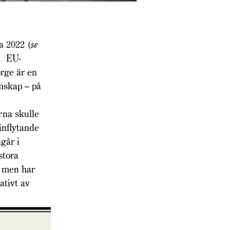
a 2022 (
se
t. EU-
rge är en
mskap – på
na skulle
 inflytande
går i
stora
, men har
ativt av