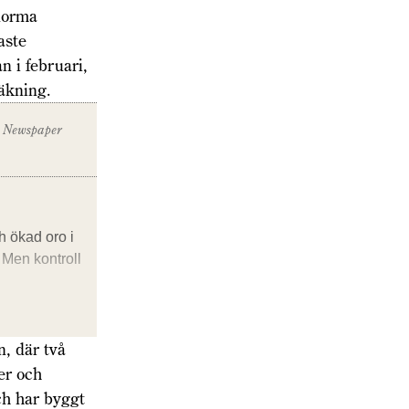
enorma
aste
n i februari,
räkning.
Newspaper
h ökad oro i
Men kontroll
n, där två
er och
ch har byggt