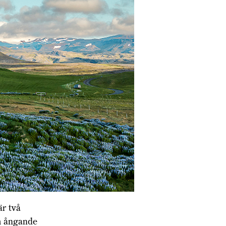
är två
ch ångande