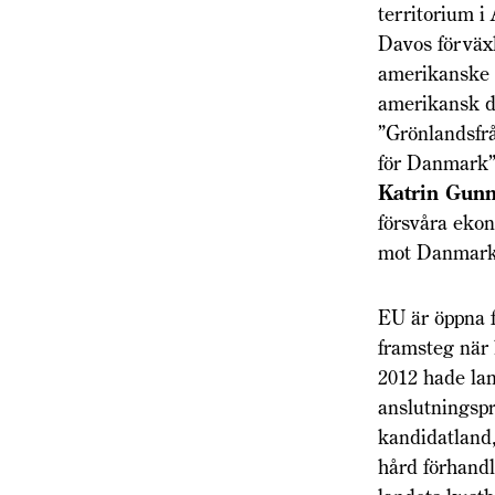
territorium i
Davos förvä
amerikanske 
amerikansk d
”Grönlandsfr
för Danmark”,
Katrin Gunn
försvåra eko
mot Danmark 
EU är öppna f
framsteg när
2012 hade land
anslutningspr
kandidatland
hård förhandl