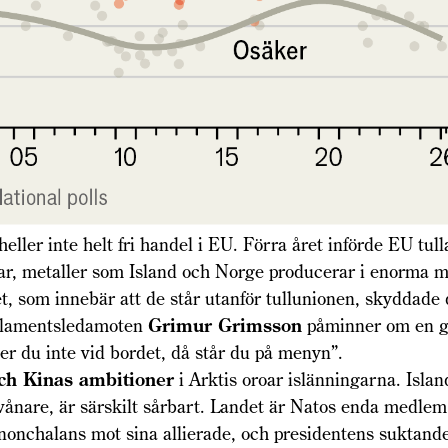
eller inte helt fri handel i EU. Förra året införde EU tull
gar, metaller som Island och Norge producerar i enorma 
 som innebär att de står utanför tullunionen, skyddade 
rlamentsledamoten
Grimur Grimsson
påminner om en 
ter du inte vid bordet, då står du på menyn”.
ch Kinas ambitioner
i Arktis oroar islänningarna. Islan
vånare, är särskilt sårbart. Landet är Natos enda medle
onchalans mot sina allierade, och presidentens suktande