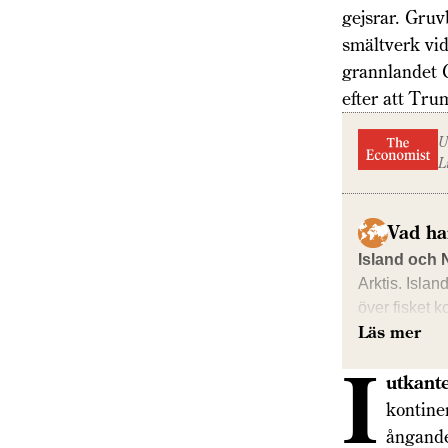
gejsrar. Gruv
smältverk vid
grannlandet G
efter att Tru
U
L
Vad ha
Island och 
Arktis. Isla
över fisket k
Läs mer
I
utkant
kontine
ångande