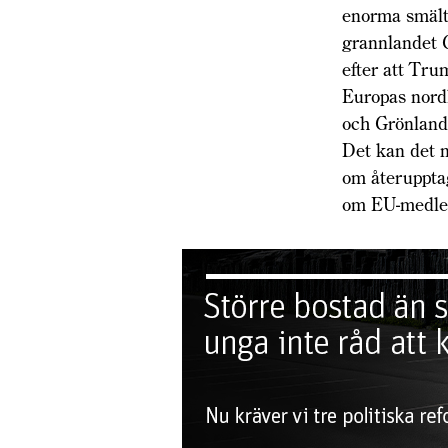
enorma smält
grannlandet G
efter att Tru
Europas nordl
och Grönland 
Det kan det n
om återuppta
om EU-medl