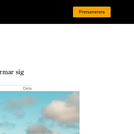
Prenumerera
Logga in
ärmar sig
Dela