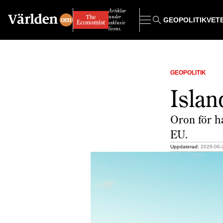
Artiklar
under
GEOPOLITIK
VET
exklusiv
licens.
GEOPOLITIK
Isla
Oron för h
EU.
Uppdaterad:
2026-06-2