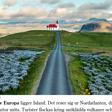
o
av Europa
ligger Island. Det reser sig ur Nordatlanten, d
attor möts. Turister flockas kring snöklädda vulkaner o