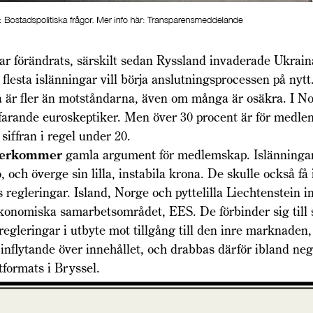
ar förändrats, särskilt sedan Ryssland invaderade Ukrain
 flesta islänningar vill börja anslutningsprocessen på nyt
 är fler än motståndarna, även om många är osäkra. I No
tfarande euroskeptiker. Men över 30 procent är för medle
 siffran i regel under 20.
återkommer
gamla argument för medlemskap. Islänningar
, och överge sin lilla, instabila krona. De skulle också få
 regleringar. Island, Norge och pyttelilla Liechtenstein in
konomiska samarbetsområdet, EES. De förbinder sig till 
gleringar i utbyte mot tillgång till den inre marknaden
inflytande över innehållet, och drabbas därför ibland neg
formats i Bryssel.