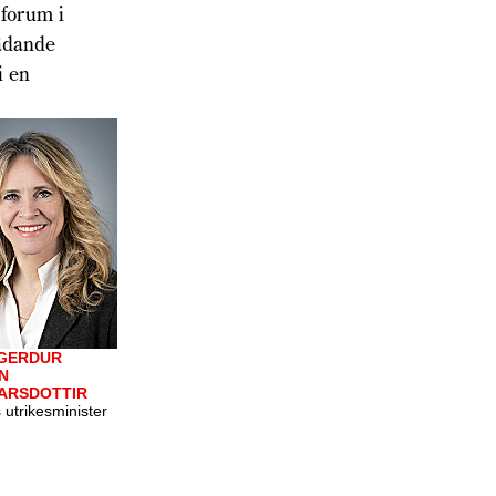
 forum i
rädande
i en
GERDUR
N
ARSDOTTIR
 utrikes­minister