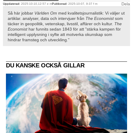
Dela
Uppdaterad:
2025-10-10,12:57 e m
Publicerad:
2025-10-07, 9:37 f m
Så här jobbar
Världen Om
med kvalitetsjournalistik: Vi väljer ut
artiklar. analyser, data och intervjuer från
The Economist
som
täcker in geopolitik, vetenskap, livsstil, affärer och kultur.
The
Economist
har funnits sedan 1843 för att "stärka kampen för
intelligent upplysning i syfte att motverka okunskap som
hindrar framsteg och utveckling."
DU KANSKE OCKSÅ GILLAR