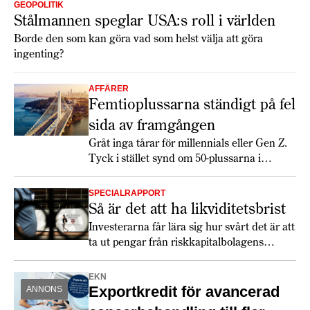
GEOPOLITIK
Stålmannen speglar USA:s roll i världen
Borde den som kan göra vad som helst välja att göra
ingenting?
AFFÄRER
Femtioplussarna ständigt på fel
sida av framgången
Gråt inga tårar för millennials eller Gen Z.
Tyck i stället synd om 50-plussarna i
Generation X.
SPECIALRAPPORT
Så är det att ha likviditetsbrist
Investerarna får lära sig hur svårt det är att
ta ut pengar från riskkapitalbolagens
fonder.
EKN
Exportkredit för avancerad
ANNONS