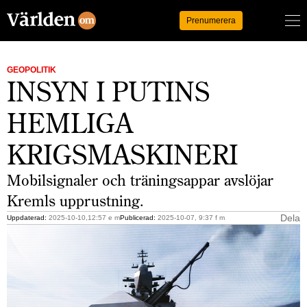
Logga in
Prenumerera
GEOPOLITIK
INSYN I PUTINS
HEMLIGA
KRIGSMASKINERI
Mobilsignaler och träningsappar avslöjar
Kremls upprustning.
Dela
Uppdaterad:
2025-10-10,12:57 e m
Publicerad:
2025-10-07, 9:37 f m