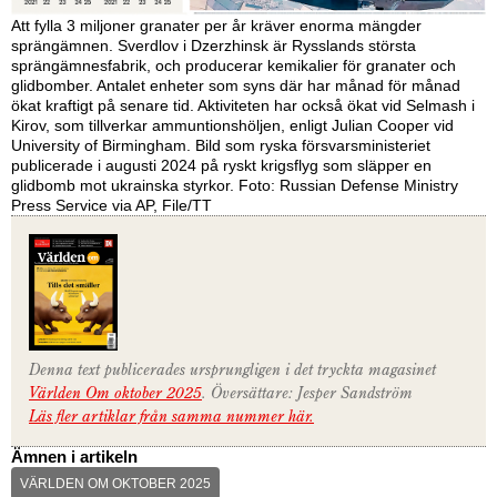
Att fylla 3 miljoner granater per år kräver enorma mängder
sprängämnen. Sverdlov i Dzerzhinsk är Rysslands största
sprängämnesfabrik, och producerar kemikalier för granater och
glidbomber. Antalet enheter som syns där har månad för månad
ökat kraftigt på senare tid. Aktiviteten har också ökat vid Selmash i
Kirov, som tillverkar ammuntionshöljen, enligt Julian Cooper vid
University of Birmingham. Bild som ryska försvarsministeriet
publicerade i augusti 2024 på ryskt krigsflyg som släpper en
glidbomb mot ukrainska styrkor. Foto: Russian Defense Ministry
Press Service via AP, File/TT
Denna text publicerades ursprungligen i det tryckta magasinet
Världen Om oktober 2025
. Översättare: Jesper Sandström
Läs fler artiklar från samma nummer här.
Ämnen i artikeln
VÄRLDEN OM OKTOBER 2025