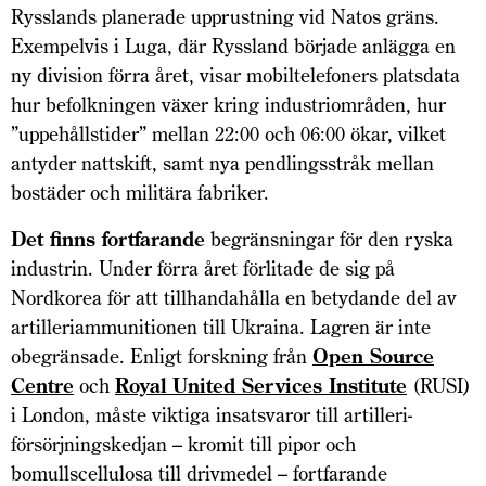
Rysslands planerade upprustning vid Natos gräns.
Exempelvis i Luga, där Ryssland började anlägga en
ny division förra året, visar mobiltelefoners platsdata
hur befolkningen växer kring industriområden, hur
”uppehållstider” mellan 22:00 och 06:00 ökar, vilket
antyder nattskift, samt nya pendlingsstråk mellan
bostäder och militära fabriker.
Det finns fortfarande
begränsningar för den ryska
industrin. Under förra året förlitade de sig på
Nordkorea för att tillhandahålla en betydande del av
artilleriammunitionen till Ukraina. Lagren är inte
obegränsade. Enligt forskning från
Open Source
Centre
och
Royal United Services Institute
(RUSI)
i London, måste viktiga insatsvaror till artilleri­
försörjningskedjan – kromit till pipor och
bomullscellulosa till drivmedel – fortfarande