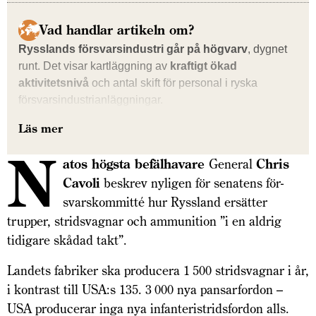
Vad handlar artikeln om?
Rysslands försvarsindustri går på högvarv
, dygnet
runt. Det visar kartläggning av
kraftigt ökad
aktivitetsnivå
och antal skift för personal i ryska
försvarsindustri­anläggningar.
Läs mer
N
atos högsta befälhavare
Gener­al
Chris
Cavoli
beskrev ny­­l­igen för senatens för­­
svars­­­­kommitté hur Ryssland ersätter
trupper, stridsvagnar och ammunition ”i en aldrig
tidigare skådad takt”.
Landets fabriker ska producera 1 500 stridsvagnar i år,
i kontrast till USA:s 135. 3 000 nya pansarfordon –
USA producerar inga nya infanteristridsfordon alls.