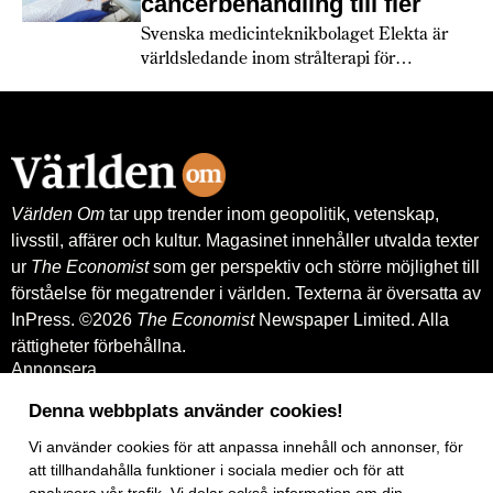
cancerbehandling till fler
Svenska medicinteknikbolaget Elekta är
världsledande inom strålterapi för
cancerbehandling – och fortsätter växa
globalt. Bland annat med hjälp av
leverantörskreditgarantier från
Exportkreditnämnden, EKN.
Världen Om
tar upp trender inom geopolitik, vetenskap,
livsstil, affärer och kultur. Magasinet innehåller utvalda texter
ur
The Economist
som ger perspektiv och större möjlighet till
förståelse för megatrender i världen. Texterna är översatta av
InPress. ©2026
The Economist
Newspaper Limited. Alla
rättigheter förbehållna.
Annonsera
Om oss
Kontakt
Denna webbplats använder cookies!
Nyhetsbrev
Vi använder
cookies
för att anpassa innehåll och annonser, för
Köp tidigare nummer
www.inpress.com
att tillhandahålla funktioner i sociala medier och för att
E-tidningen