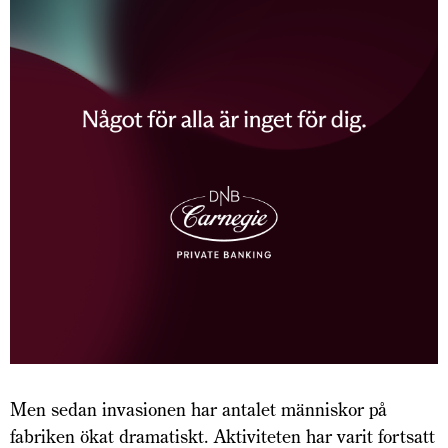
Men sedan invasionen har antalet människor på
fabriken ökat dramatiskt. Aktiviteten har varit fortsatt