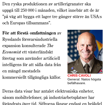
Den ryska produktionen av artillerigranater ska
uppgå till 250 000 i månaden, vilket innebär att de är
”på väg att bygga ett lager tre gånger större än USA:s
och Europas tillsammans”.
För att förstå omfattningen
av
Rysslands försvarsindustriella
expansion konsulterade
The
Economist
ett västerländskt
företag som använder artificiell
intelligens för att sålla data från
en mängd mestadels
CHRIS CAVOLI
kommersiellt tillgängliga källor.
General. Natos högsta
befäl­havare.
Deras data visar hur antalet elektroniska enheter,
såsom mobiltelefoner, på industriarbetsplatser har
förändrats över tid. Siffrorna fångar endast en bråkdel