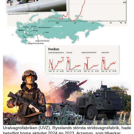
Uralvagnsfabriken (UVZ), Rysslands största stridsvagnsfabrik, hade
betydligt högre aktivitet 2024 än 2023. Arzamas, som tillverkar