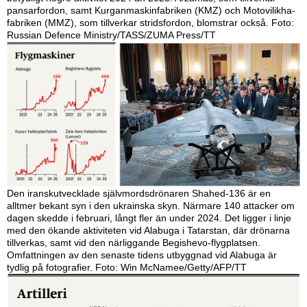
pansar­fordon, samt Kurganmaskinfabriken (KMZ) och Motovilikha­
fabriken (MMZ), som tillverkar stridsfordon, blomstrar också. Foto:
Russian Defence Ministry/TASS/ZUMA Press/TT
Den iranskutvecklade självmords­drönaren Shahed-136 är en
alltmer bekant syn i den ukrainska skyn. Närmare 140 attacker om
dagen skedde i februari, långt fler än under 2024. Det ligger i linje
med den ökande aktiviteten vid Alabuga i Tatarstan, där drönarna
tillverkas, samt vid den närliggande Begishevo-flygplatsen.
Omfattningen av den senaste tidens utbyggnad vid Alabuga är
tydlig på fotografier. Foto: Win McNamee/Getty/AFP/TT