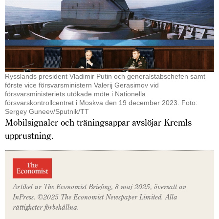
Rysslands president Vladimir Putin och generalstabschefen samt
förste vice försvarsministern Valerij Gerasimov vid
försvarsministeriets utökade möte i Nationella
försvarskontrollcentret i Moskva den 19 december 2023. Foto:
Sergey Guneev/Sputnik/TT
Mobilsignaler och träningsappar avslöjar Kremls
upprustning.
Artikel ur The Economist Briefing
, 8 maj 2025, översatt av
InPress. ©2025
The Economist
Newspaper Limited. Alla
rättigheter förbehållna.