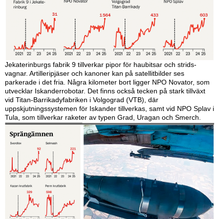
Jekaterinburgs fabrik 9 till­­verkar pipor för haubitsar och strids­
vagnar. Artilleri­pjäser och kanoner kan på satellitbilder ses
parkerade i det fria. Några kilometer bort ligger NPO Novator, som
utvecklar Iskanderrobotar. Det finns också tecken på stark tillväxt
vid Titan-Barrikadyfabriken i Volgograd (VTB), där
uppskjutningssystemen för Iskander tillverkas, samt vid NPO Splav i
Tula, som tillverkar raketer av typen Grad, Uragan och Smerch.