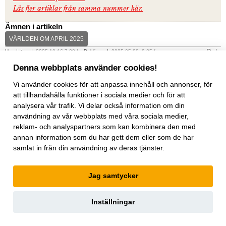
Läs fler artiklar från samma nummer här.
Ämnen i artikeln
VÄRLDEN OM APRIL 2025
Dela
Uppdaterad:
2025-10-16,7:38 f m
Publicerad:
2025-05-08, 9:35 f m
Så här jobbar
Världen Om
med kvalitetsjournalistik: Vi väljer ut
Denna webbplats använder cookies!
artiklar. analyser, data och intervjuer från
The Economist
som
Vi använder
cookies
för att anpassa innehåll och annonser, för
täcker in geopolitik, vetenskap, livsstil, affärer och kultur.
The
Economist
har funnits sedan 1843 för att "stärka kampen för
att tillhandahålla funktioner i sociala medier och för att
intelligent upplysning i syfte att motverka okunskap som
analysera vår trafik. Vi delar också information om din
hindrar framsteg och utveckling."
användning av vår webbplats med våra sociala medier,
reklam- och analyspartners som kan kombinera den med
annan information som du har gett dem eller som de har
samlat in från din användning av deras tjänster.
DU KANSKE OCKSÅ GILLAR
Jag samtycker
Inställningar