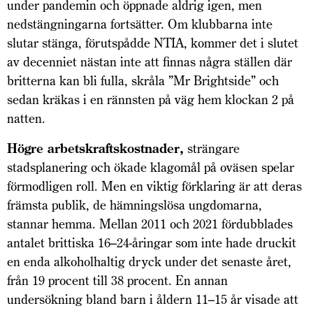
under pandemin och öppnade aldrig igen, men
nedstängningarna fortsätter. Om klubbarna inte
slutar stänga, förutspådde NTIA, kommer det i slutet
av decenniet nästan inte att finnas några ställen där
britterna kan bli fulla, skråla ”Mr Brightside” och
sedan kräkas i en rännsten på väg hem klockan 2 på
natten.
Högre arbetskraftskostnader,
strängare
stadsplanering och ökade klagomål på oväsen spelar
förmodligen roll. Men en viktig förklaring är att deras
främsta publik, de hämningslösa ungdomarna,
stannar hemma. Mellan 2011 och 2021 fördubblades
antalet brittiska 16–24-åringar som inte hade druckit
en enda alkoholhaltig dryck under det senaste året,
från 19 procent till 38 procent. En annan
undersökning bland barn i åldern 11–15 år visade att