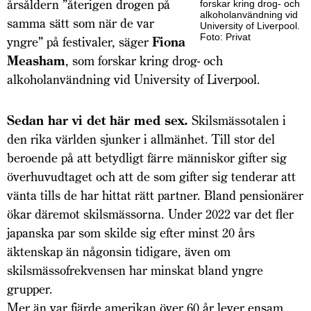
årsåldern ”återigen drogen på
forskar kring drog- och
alkohol­användning vid
samma sätt som när de var
University of Liverpool.
Foto: Privat
yngre” på festivaler, säger
Fiona
Measham
, som forskar kring drog- och
alkoholanvändning vid University of Liverpool.
Sedan har vi det här med sex.
Skilsmässotalen i
den rika världen sjunker i allmänhet. Till stor del
beroende på att betydligt färre människor gifter sig
överhuvudtaget och att de som gifter sig tenderar att
vänta tills de har hittat rätt partner. Bland pensionärer
ökar däremot skilsmässorna. Under 2022 var det fler
japanska par som skilde sig efter minst 20 års
äktenskap än någonsin tidigare, även om
skilsmässofrekvensen har minskat bland yngre
grupper.
Mer än var fjärde amerikan över 60 år lever ensam.