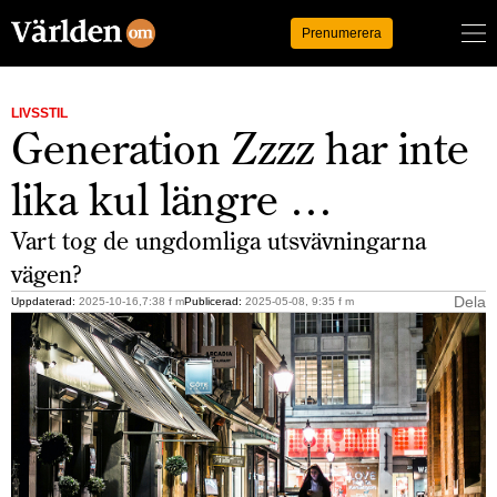
Logga in
Prenumerera
LIVSSTIL
Generation Zzzz har inte
lika kul längre …
Vart tog de ungdomliga utsvävningarna
vägen?
Dela
Uppdaterad:
2025-10-16,7:38 f m
Publicerad:
2025-05-08, 9:35 f m