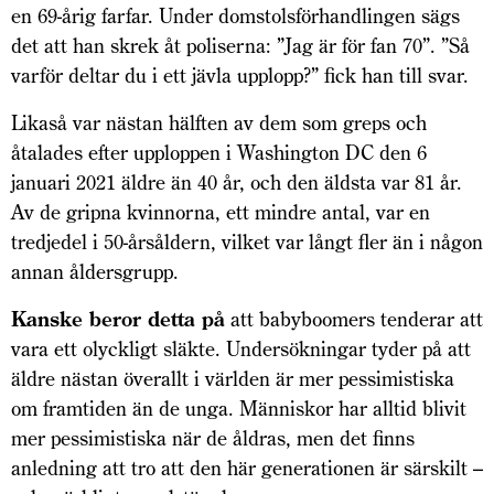
en 69-årig farfar. Under domstolsförhandlingen sägs
det att han skrek åt poliserna: ”Jag är för fan 70”. ”Så
varför deltar du i ett jävla upplopp?” fick han till svar.
Likaså var nästan hälften av dem som greps och
åtalades efter upploppen i Washington DC den 6
januari 2021 äldre än 40 år, och den äldsta var 81 år.
Av de gripna kvinnorna, ett mindre antal, var en
tredjedel i 50-årsåldern, vilket var långt fler än i någon
annan åldersgrupp.
Kanske beror detta på
att babyboomers tenderar att
vara ett olyckligt släkte. Undersökningar tyder på att
äldre nästan överallt i världen är mer pessimistiska
om framtiden än de unga. Människor har alltid blivit
mer pessimistiska när de åldras, men det finns
anledning att tro att den här generationen är särskilt –