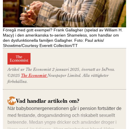
Föregå med gott exempel? Frank Gallagher (spelad av William H.
Macy) i den amerikanska tv-serien Shameless, som handlar om
den dysfunktionella familjen Gallagher. Foto: Paul arkis/
Showtime/Courtesy Everett Collection/TT
Artikel ur
The Economist
2 januari 2025, översatt av InPress.
©2025
The Economist
Newspaper Limited. Alla rättigheter
förbehållna.
Vad handlar artikeln om?
När babyboomer­generationen går i pension fortsätter de
med festande, droganvändning och riskabelt sexuellt
beteende. Medan yngre dricker och använder droger i