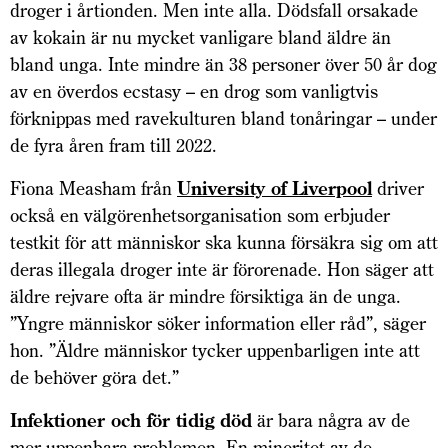
droger i årtionden. Men inte alla. Dödsfall orsakade
av kokain är nu mycket vanligare bland äldre än
bland unga. Inte mindre än 38 personer över 50 år dog
av en överdos ecstasy – en drog som vanligtvis
förknippas med ravekulturen bland tonåringar – under
de fyra åren fram till 2022.
Fiona Measham från
University of Liverpool
driver
också en välgörenhetsorganisation som erbjuder
testkit för att människor ska kunna försäkra sig om att
deras illegala droger inte är förorenade. Hon säger att
äldre rejvare ofta är mindre försiktiga än de unga.
”Yngre människor söker information eller råd”, säger
hon. ”Äldre människor tycker uppen­barligen inte att
de behöver göra det.”
Infektioner och för tidig död
är bara några av de
mer uppenbara problemen. En minoritet av de