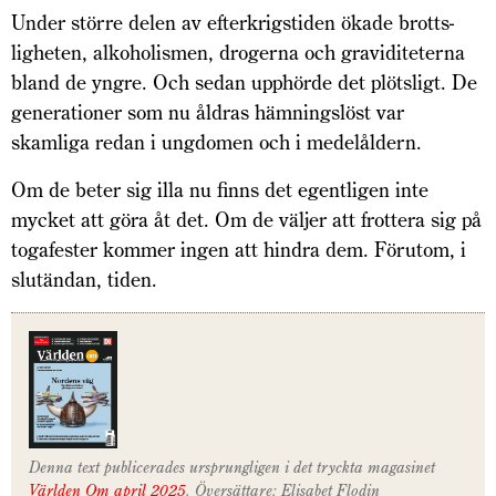
Under större delen av efterkrigstiden ökade brotts­
ligheten, alkoholismen, drog­erna och graviditeterna
bland de yngre. Och sedan upphörde det plötsligt. De
generationer som nu åldras hämningslöst var
skamliga redan i ungdomen och i medelåldern.
Om de beter sig illa nu finns det egentligen inte
mycket att göra åt det. Om de väljer att frottera sig på
togafester kommer ingen att hindra dem. Förutom, i
slutändan, tiden.
Denna text publicerades ursprungligen i det tryckta magasinet
Världen Om april 2025
. Översättare: Elisabet Flodin