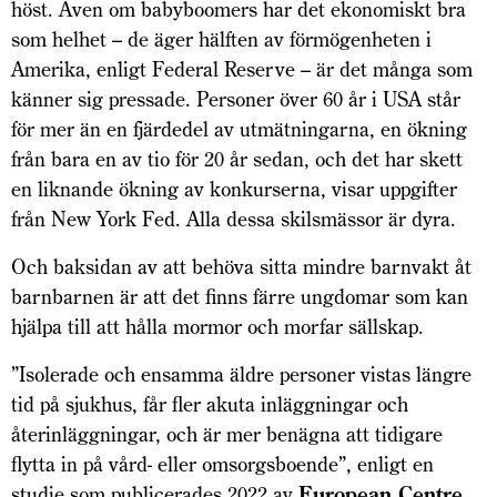
höst. Även om babyboomers har det ekonomiskt bra
som helhet – de äger hälften av förmögenheten i
Amerika, enligt Federal Reserve – är det många som
känner sig pressade. Personer över 60 år i USA står
för mer än en fjärdedel av utmätningarna, en ökning
från bara en av tio för 20 år sedan, och det har skett
en liknande ökning av konkurserna, visar uppgifter
från New York Fed. Alla dessa skilsmässor är dyra.
Och baksidan av att behöva sitta mindre barnvakt åt
barnbarnen är att det finns färre ungdomar som kan
hjälpa till att hålla mormor och morfar sällskap.
”Isolerade och ensamma äldre personer vistas längre
tid på sjukhus, får fler akuta inläggningar och
återinläggningar, och är mer benägna att tidigare
flytta in på vård- eller omsorgsboende”, enligt en
studie som publicerades 2022 av
European Centre