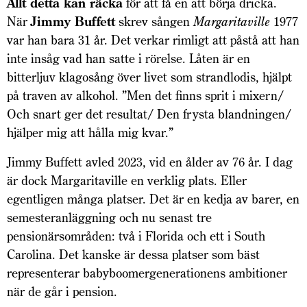
Allt detta kan räcka
för att få en att börja dricka.
När
Jimmy Buffett
skrev sången
Margaritaville
1977
var han bara 31 år. Det verkar rimligt att påstå att han
inte insåg vad han satte i rörelse. Låten är en
bitterljuv klagosång över livet som strandlodis, hjälpt
på traven av alkohol. ”Men det finns sprit i mixern/
Och snart ger det resultat/ Den frysta blandningen/
hjälper mig att hålla mig kvar.”
Jimmy Buffett avled 2023, vid en ålder av 76 år. I dag
är dock Margaritaville en verklig plats. Eller
egentligen många platser. Det är en kedja av barer, en
semesteranläggning och nu senast tre
pensionärsområden: två i Florida och ett i South
Carolina. Det kanske är dessa platser som bäst
representerar babyboomer­generationens ambitioner
när de går i pension.