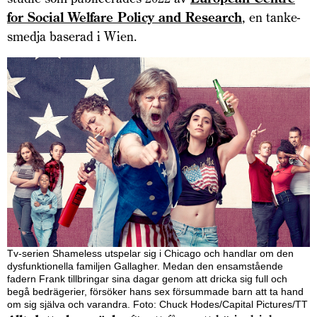
for Social Welfare Policy and Research
, en tanke­
smedja baserad i Wien.
Tv-serien Shameless utspelar sig i Chicago och handlar om den
dysfunktionella familjen Gallagher. Medan den ensamstående
fadern Frank tillbringar sina dagar genom att dricka sig full och
begå bedrägerier, försöker hans sex försummade barn att ta hand
om sig själva och varandra. Foto: Chuck Hodes/Capital Pictures/TT