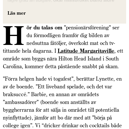
lägre grad än tidigare,
ökar missbruket bland äldre
vuxna
, inklusive bruk av cannabis och kokain.
Läs mer
Samtidigt ökar skilsmässor bland pensionärer. Många
äldre lever ensamma, men är fortfarande sexuellt aktiva.
H
ör du talas om
”pensionärsförening” ser
Trenden kan bero på ökad rikedom, minskat ansvar
du förmodligen framför dig bilden av
och mer fritid
.
nedsuttna fåtöljer, överkokt mat och tv-
tittande hela dagarna. I
Latitude Margaritaville
, ett
område som byggs nära Hilton Head Island i South
Carolina, kommer detta påstående snabbt på skam.
”Förra helgen hade vi togafest”, berättar Lynette, en
av de boende. ”Ett liveband spelade, och det var
braksuccé.” Barbie, en annan av områdets
”ambassadörer” (boende som anställts av
byggherrarna för att sälja in området till potentiella
nyinflyttade), jämför att bo där med att ”börja på
college igen”. Vi “dricker drinkar och cocktails både