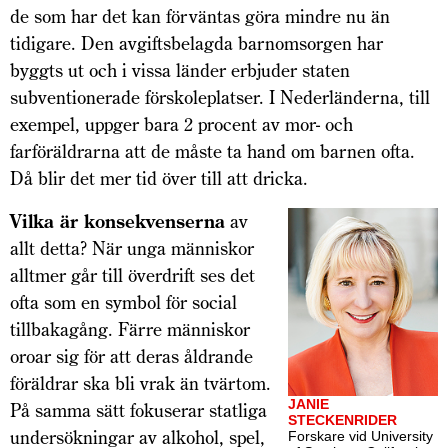
de som har det kan förväntas göra mindre nu än
tidigare. Den avgiftsbelagda barnomsorgen har
byggts ut och i vissa länder erbjuder staten
subventionerade förskoleplatser. I Nederländerna, till
exempel, uppger bara 2 procent av mor- och
farföräldrarna att de måste ta hand om barnen ofta.
Då blir det mer tid över till att dricka.
Vilka är konsekvenserna
av
allt detta? När unga människor
alltmer går till överdrift ses det
ofta som en symbol för social
tillbakagång. Färre människor
oroar sig för att deras åldrande
föräldrar ska bli vrak än tvärtom.
JANIE
På samma sätt fokuserar statliga
STECKENRIDER
undersökningar av alkohol, spel,
Forskare vid University