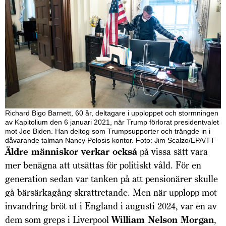
Richard Bigo Barnett, 60 år, deltagare i upploppet och stormningen
av Kapitolium den 6 januari 2021, när Trump förlorat presidentvalet
mot Joe Biden. Han deltog som Trumpsupporter och trängde in i
dåvarande talman Nancy Pelosis kontor. Foto: Jim Scalzo/EPA/TT
Äldre människor verkar också
på vissa sätt vara
mer benägna att utsättas för politiskt våld. För en
generation sedan var tanken på att pensionärer skulle
gå bärsärkagång skrattretande. Men när upplopp mot
invandring bröt ut i England i augusti 2024, var en av
dem som greps i Liverpool
William Nelson Morgan
,