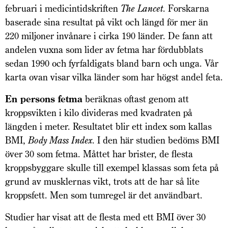
februari i medicintidskriften
The Lancet
. Forskarna
baserade sina resultat på vikt och längd för mer än
220 miljoner invånare i cirka 190 länder. De fann att
andelen vuxna som lider av fetma har fördubblats
sedan 1990 och fyrfaldigats bland barn och unga. Vår
karta ovan visar vilka länder som har högst andel feta.
En persons fetma
beräknas oftast genom att
kroppsvikten i kilo divideras med kvadraten på
längden i meter. Resultatet blir ett index som kallas
BMI,
Body Mass Index
. I den här studien bedöms BMI
över 30 som fetma. Måttet har brister, de flesta
kroppsbyggare skulle till exempel klassas som feta på
grund av musklernas vikt, trots att de har så lite
kroppsfett. Men som tumregel är det användbart.
Studier har visat att de flesta med ett BMI över 30