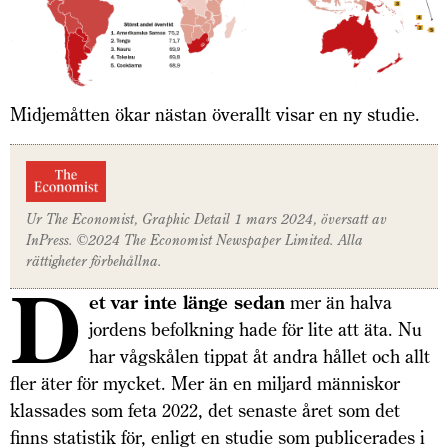
Midjemåtten ökar nästan överallt visar en ny studie.
Ur
The Economist, Graphic Detai
l 1 mars 2024, översatt av
InPress. ©2024
The Economist
Newspaper Limited. Alla
rättigheter förbehållna.
D
et var inte länge sedan
mer än halva
jordens befolkning hade för lite att äta. Nu
har vågskålen tippat åt andra hållet och allt
fler äter för mycket. Mer än en miljard människor
klassades som feta 2022, det senaste året som det
finns statistik för, enligt en studie som publicerades i