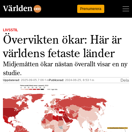
Logga in
Prenumerera
LIVSSTIL
Övervikten ökar: Här är
världens fetaste länder
Midjemåtten ökar nästan överallt visar en ny
studie.
Dela
Uppdaterad:
2025-09-05,7:06 f m
Publicerad:
2024-06-25, 8:53 f m