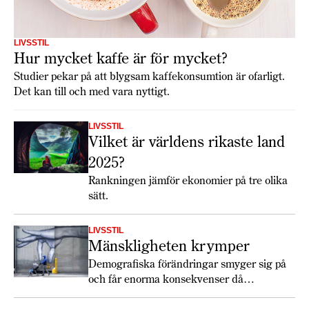
LIVSSTIL
Hur mycket kaffe är för mycket?
Studier pekar på att blygsam kaffekonsumtion är ofarligt.
Det kan till och med vara nyttigt.
LIVSSTIL
Vilket är världens rikaste land
2025?
Rankningen jämför ekonomier på tre olika
sätt.
LIVSSTIL
Mänskligheten krymper
Demografiska förändringar smyger sig på
och får enorma konsekvenser då
mänskligheten krymper över i stort sett
hela världen.