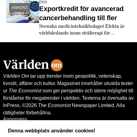
EKN
Exportkredit för avancerad
ANNONS
cancerbehandling till fler
Svenska medicinteknikbolaget Elekta är
världsledande inom strålterapi för
cancerbehandling – och fortsätter växa
globalt. Bland annat med hjälp av
leverantörskreditgarantier från
Exportkreditnämnden, EKN.
Världen Om
tar upp trender inom geopolitik, vetenskap,
livsstil, affärer och kultur. Magasinet innehåller utvalda texter
ur
The Economist
som ger perspektiv och större möjlighet till
förståelse för megatrender i världen. Texterna är översatta av
InPress. ©2026
The Economist
Newspaper Limited. Alla
rättigheter förbehållna.
Annonsera
Om oss
Kontakt
Denna webbplats använder cookies!
Nyhetsbrev