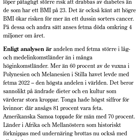
löper påtagligt större risk att drabbas av diabetes än
de som har ett BMI på 23. Det är också känt att högre
BMI ökar risken för mer än ett dussin sorters cancer.
På dessa och andra sätt anses fetma döda omkring 4
miljoner om året.
Enligt analysen är
andelen med fetma större i låg-
och medelinkomstländer än i många
höginkomstländer. Mer än 60 procent av de vuxna i
Polynesien och Melanesien i Stilla havet levde med
fetma 2022 – den högsta andelen i världen. Det beror
sannolikt på ändrade dieter och en kultur som
värderar stora kroppar. Tonga hade högst siffror för
kvinnor: där ansågs 81 procent vara feta.
Amerikanska Samoa toppade för män med 70 procent.
Länder i Afrika och Mellanöstern som historiskt
förknippas med undernäring brottas nu också med