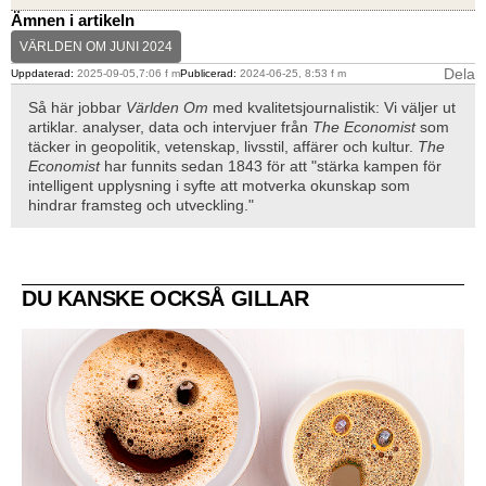
Ämnen i artikeln
VÄRLDEN OM JUNI 2024
Dela
Uppdaterad:
2025-09-05,7:06 f m
Publicerad:
2024-06-25, 8:53 f m
Så här jobbar
Världen Om
med kvalitetsjournalistik: Vi väljer ut
artiklar. analyser, data och intervjuer från
The Economist
som
täcker in geopolitik, vetenskap, livsstil, affärer och kultur.
The
Economist
har funnits sedan 1843 för att "stärka kampen för
intelligent upplysning i syfte att motverka okunskap som
hindrar framsteg och utveckling."
DU KANSKE OCKSÅ GILLAR