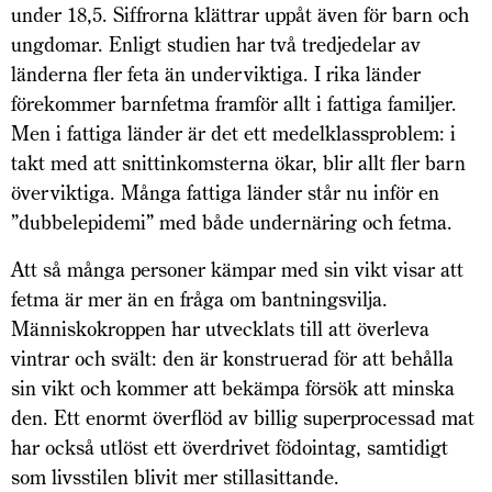
under 18,5. Siffrorna klättrar uppåt även för barn och
ungdomar. Enligt studien har två tredjedelar av
länderna fler feta än underviktiga. I rika länder
förekommer barnfetma framför allt i fattiga familjer.
Men i fattiga länder är det ett medelklassproblem: i
takt med att snittinkomsterna ökar, blir allt fler barn
överviktiga. Många fattiga länder står nu inför en
”dubbelepidemi” med både undernäring och fetma.
Att så många personer kämpar med sin vikt visar att
fetma är mer än en fråga om bantningsvilja.
Människokroppen har utvecklats till att överleva
vintrar och svält: den är konstruerad för att behålla
sin vikt och kommer att bekämpa försök att minska
den. Ett enormt överflöd av billig superprocessad mat
har också utlöst ett överdrivet födointag, samtidigt
som livsstilen blivit mer stillasittande.