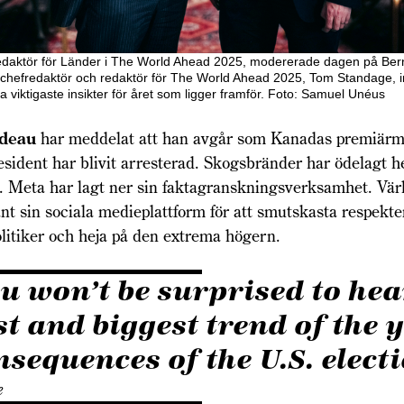
redaktör för Länder i The World Ahead 2025, modererade dagen på Ber
 chefredaktör och redaktör för The World Ahead 2025, Tom Standage, 
a viktigaste insikter för året som ligger framför. Foto: Samuel Unéus
udeau
har meddelat att han avgår som Kanadas premiärmi
sident har blivit arresterad. Skogsbränder har ödelagt h
. Meta har lagt ner sin fakta­granskningsverksamhet. Vär
t sin sociala medieplattform för att smutskasta respekt
litiker och heja på den extrema högern.
u won’t be surprised to hea
rst and biggest trend of the y
nsequences of the U.S. electi
e