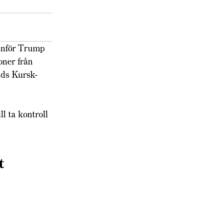
tanför Trump
oner från
nds Kursk-
l ta kontroll
t