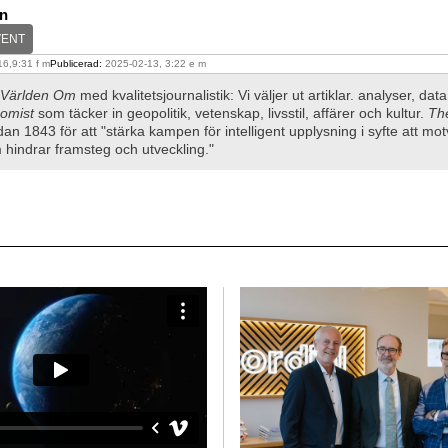
ln
VENT
6,9:31 f m
Publicerad:
2025-02-13, 3:22 e m
Världen Om
med kvalitetsjournalistik: Vi väljer ut artiklar. analyser, dat
omist
som täcker in geopolitik, vetenskap, livsstil, affärer och kultur.
Th
dan 1843 för att "stärka kampen för intelligent upplysning i syfte att mo
hindrar framsteg och utveckling."