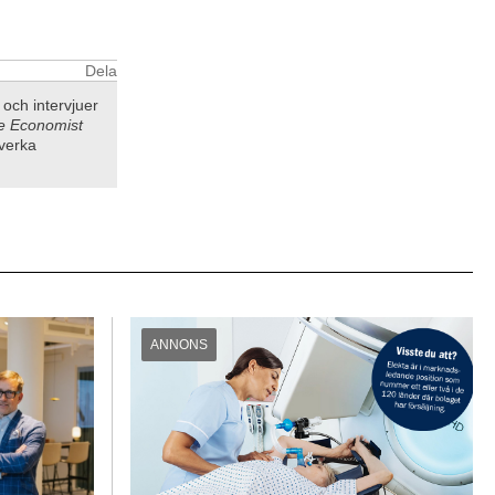
Dela
a och intervjuer
e Economist
tverka
ANNONS