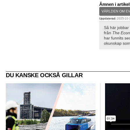
Ämnen i artike
VÄRLDEN OM E
Uppdaterad:
2025-10-1
Så här jobbar
från
The Econ
har funnits se
okunskap som 
DU KANSKE OCKSÅ GILLAR