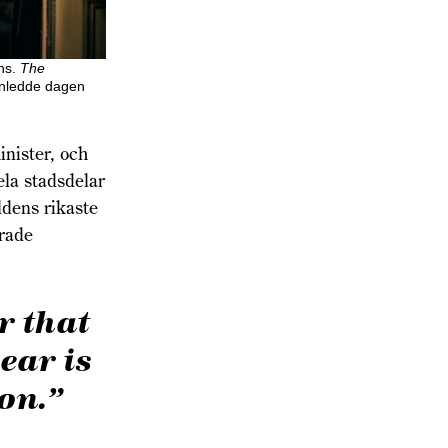
ns.
The
inledde dagen
nister, och
ela stadsdelar
ldens rikaste
erade
r that
ear is
on.”