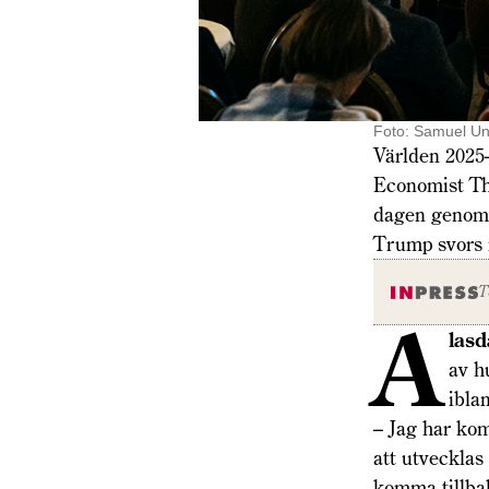
Foto: Samuel U
Världen 2025-
Economist Th
dagen genom 
Trump svors 
T
A
lasd
av h
ibla
– Jag har kom
att utvecklas
komma tillba