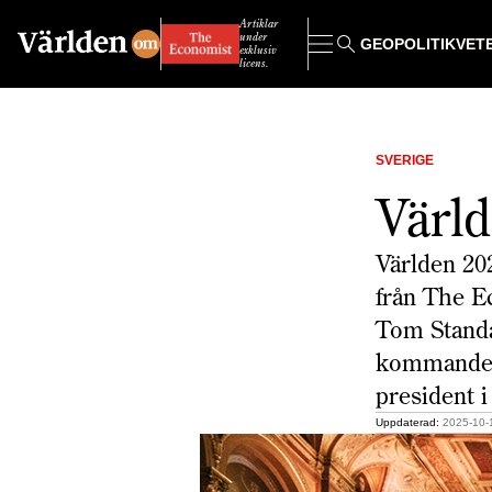
Artiklar
under
GEOPOLITIK
VET
exklusiv
licens.
SVERIGE
Värl
Världen 20
från The E
Tom Standa
kommande å
president 
Uppdaterad:
2025-10-1