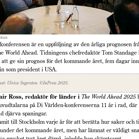
néus
konferensen är en uppföljning av den årliga prognosen fr
e World Ahead. Tidningens chefredaktör Tom Standage 
att ge sin prognos för det kommande året, fem dagar in
in som president i USA.
ext: Ulrica Segerste
n. ©
InPress
2025.
air Ross, redaktör för länder i
The World Ahead 2025
h
uvud­talarna på Di Världen-konferenserna 11 år i rad, där
nd djärva spaningar.
mit till Stockholm varje år för att berätta hur saker och
 under det kommande året, men har lämnat er väldigt snab
ka mycket tyst året därpå, inledde han skämtsamt.