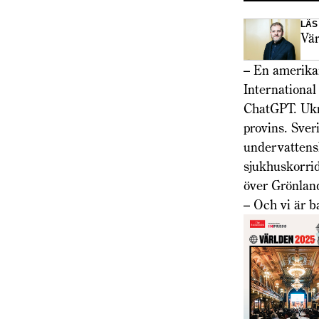
LÄS
Vär
– En amerikan
International
ChatGPT. Ukra
provins. Sver
undervattensk
sjukhuskorrid
över Grönlan
– Och vi är b