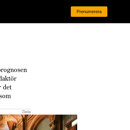
Prenumerera
Logga in
 prognosen
daktör
 det
 som
Dela