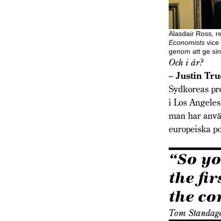
Alasdair Ross, 
Economists
vice
genom att ge sin
Och i år?
–
Justin Tr
Sydkoreas pre
i Los Angeles
man har använ
europeiska po
“So yo
the fi
the co
Tom Standag