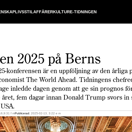
ENSKAP
LIVSSTIL
AFFÄRER
KULTUR
E-TIDNINGEN
den 2025 på Berns
25-konferensen är en uppföljning av den årliga
conomist The World Ahead. Tidningens chefre
ge inledde dagen genom att ge sin prognos för
ret, fem dagar innan Donald Trump svors in
i USA.
6,9:31 f m
Publicerad:
2025-02-13, 3:22 e m