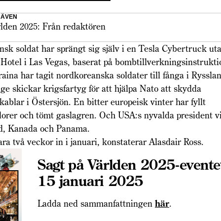
 ÄVEN
lden 2025: Från redaktören
sk soldat har sprängt sig själv i en Tesla Cybertruck u
 Hotel i Las Vegas, baserat på bombtillverknings­instrukti
ina har tagit nordkoreanska soldater till fånga i Ryssla
ige skickar krigsfartyg för att hjälpa Nato att skydda
ablar i Östersjön. En bitter europeisk vinter har fyllt
orer och tömt gaslagren. Och USA:s nyvalda president vil
d, Kanada och Panama.
ara två veckor in i januari, konstaterar Alasdair Ross.
Sagt på Världen 2025-evente
15 januari 2025
Ladda ned sammanfattningen
här
.