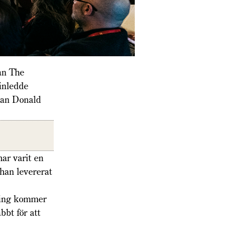
ån The
inledde
nan Donald
ar varit en
 han levererat
 ting kommer
bt för att