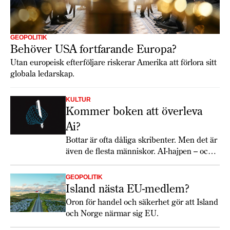
GEOPOLITIK
Behöver USA fortfarande Europa?
Utan europeisk efterföljare riskerar Amerika att förlora sitt
globala ledarskap.
KULTUR
Kommer boken att överleva
Ai?
Bottar är ofta dåliga skribenter. Men det är
även de flesta människor. AI-hajpen – och
en roman – kan förutspå bokens framtid.
GEOPOLITIK
Island nästa EU-medlem?
Oron för handel och säkerhet gör att Island
och Norge närmar sig EU.