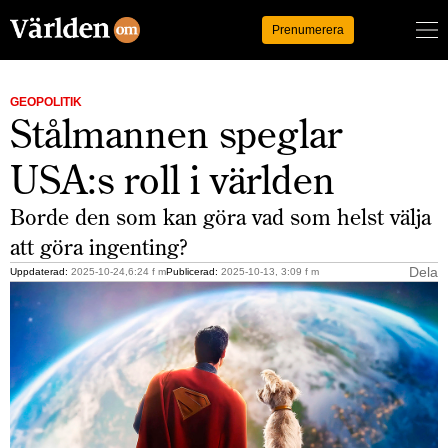
Logga in
Prenumerera
GEOPOLITIK
Stålmannen speglar
USA:s roll i världen
Borde den som kan göra vad som helst välja
att göra ingenting?
Dela
Uppdaterad:
2025-10-24,6:24 f m
Publicerad:
2025-10-13, 3:09 f m