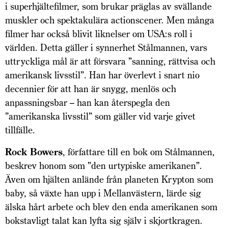
i superhjältefilmer, som brukar präglas av svällande
muskler och spektakulära actionscener. Men många
filmer har också blivit liknelser om USA:s roll i
världen. Detta gäller i synnerhet Stålmannen, vars
uttryckliga mål är att försvara ”sanning, rättvisa och
amerikansk livsstil”. Han har överlevt i snart nio
decennier för att han är snygg, menlös och
anpassningsbar – han kan återspegla den
”amerikanska livsstil” som gäller vid varje givet
tillfälle.
Rock Bowers
, författare till en bok om Stålmannen,
beskrev honom som ”den urtypiske amerikanen”.
Även om hjälten anlände från planeten Krypton som
baby, så växte han upp i Mellanvästern, lärde sig
älska hårt arbete och blev den enda amerikanen som
bokstavligt talat kan lyfta sig själv i skjortkragen.