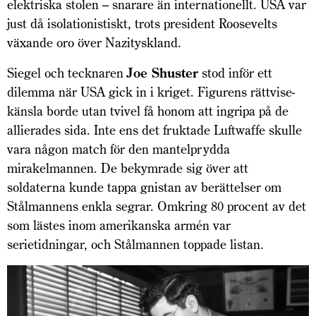
elektriska stolen – snarare än internationellt. USA var
just då isolationistiskt, trots president Roose­velts
växande oro över Nazityskland.
Siegel och tecknaren
Joe Shuster
stod inför ett
dilemma när USA gick in i kriget. Figurens rättvise­
känsla borde utan tvivel få honom att ingripa på de
allierades sida. Inte ens det fruktade Luftwaffe skulle
vara någon match för den mantelprydda
mirakelmannen. De bekymrade sig över att
soldaterna kunde tappa gnistan av berättelser om
Stålmannens enkla segrar. Omkring 80 procent av det
som lästes inom amerikanska armén var
serietidningar, och Stålmannen toppade listan.