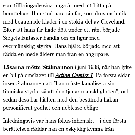
som tillbringade sina unga år med att hitta på
berättelser. Han stod nära sin far, som drev en butik
med begagnade kläder i en stökig del av Cleveland.
Efter att hans far hade dött under ett rån, började
Siegels fantasier handla om en figur med
övermänsklig styrka. Hans hjälte började med att
rädda en medelålders man från en angripare.
Läsarna mötte Stålmannen
i juni 1938, när han lyfte
en bil på omslaget till
Action Comics 1
.
På första sidan
inser Stålmannen att ”han måste kanalisera sin
titaniska styrka så att den tjänar mänskligheten”, och
sedan dess har hjälten med den bestämda hakan
personifierat godhet och noblesse oblige.
Inledningsvis var hans fokus inhemskt – i den första
berättelsen räddar han en oskyldig kvinna från