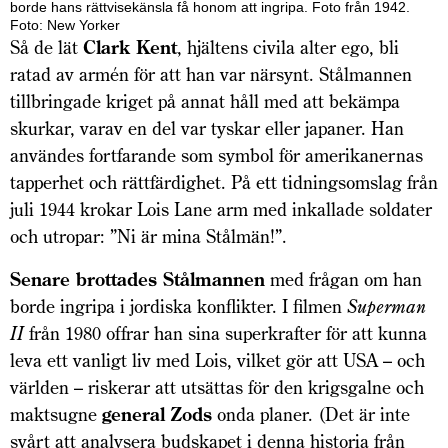
borde hans rättvise­känsla få honom att ingripa. Foto från 1942.
Foto: New Yorker
Så de lät
Clark Kent
, hjältens civila alter ego, bli
ratad av armén för att han var närsynt. Stålmannen
tillbringade kriget på annat håll med att bekämpa
skurkar, varav en del var tyskar eller japaner. Han
användes fortfarande som symbol för amerikanernas
tapperhet och rättfärdighet. På ett tidningsomslag från
juli 1944 krokar Lois Lane arm med inkallade soldater
och utropar: ”Ni är mina Stålmän!”.
Senare brottades Stålmannen
med frågan om han
borde ingripa i jordiska konflikter. I filmen
Superman
II
från 1980 offrar han sina superkrafter för att kunna
leva ett vanligt liv med Lois, vilket gör att USA – och
världen – riskerar att utsättas för den krigsgalne och
maktsugne
general Zods
onda planer. (Det är inte
svårt att analysera budskapet i denna historia från