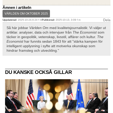
Ämnen i artikeln
VÄRLDEN OM OKTOBER 2025
Dela
Uppdaterad:
2025-10-24,6:24 f m
Publicerad:
2025-10-13, 3:09 f m
Så här jobbar
Världen Om
med kvalitetsjournalistik: Vi väljer ut
artiklar. analyser, data och intervjuer från
The Economist
som
täcker in geopolitik, vetenskap, livsstil, affärer och kultur.
The
Economist
har funnits sedan 1843 för att "stärka kampen för
intelligent upplysning i syfte att motverka okunskap som
hindrar framsteg och utveckling."
DU KANSKE OCKSÅ GILLAR