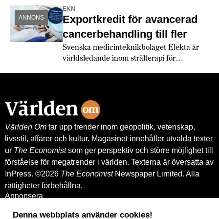
EKN
Exportkredit för avancerad
ANNONS
cancerbehandling till fler
Svenska medicinteknikbolaget Elekta är
världsledande inom strålterapi för
cancerbehandling – och fortsätter växa
globalt. Bland annat med hjälp av
leverantörskreditgarantier från
Exportkreditnämnden, EKN.
Världen Om
tar upp trender inom geopolitik, vetenskap,
livsstil, affärer och kultur. Magasinet innehåller utvalda texter
ur
The Economist
som ger perspektiv och större möjlighet till
förståelse för megatrender i världen. Texterna är översatta av
InPress. ©2026
The Economist
Newspaper Limited. Alla
rättigheter förbehållna.
Annonsera
Om oss
Kontakt
Denna webbplats använder cookies!