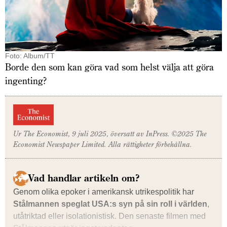
Foto: Album/TT
Borde den som kan göra vad som helst välja att göra
ingenting?
Ur
The Economist, 9 juli
2025, översatt av InPress. ©2025
The
Economist
Newspaper Limited. Alla rättigheter förbehållna.
Vad handlar artikeln om?
Genom olika epoker i amerikansk utrikespolitik har
Stålmannen speglat USA:s syn på sin roll i världen
,
utåtriktad eller isolationistisk. Den senaste filmen med