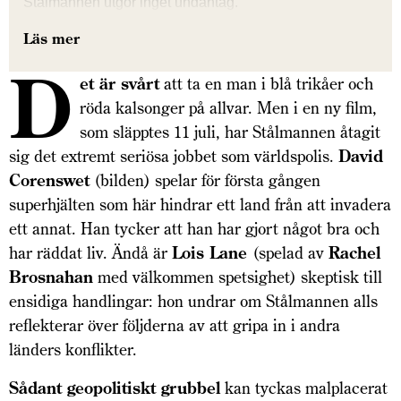
Stålmannen utgör inget undantag.
Läs mer
D
et är svårt
att ta en man i blå trikåer och
röda kalsonger på allvar. Men i en ny film,
som släpptes 11 juli, har Stålmannen åtagit
sig det extremt seriösa jobbet som världspolis.
David
Corenswet
(bilden) spelar för första gången
superhjälten som här hindrar ett land från att invadera
ett annat. Han tycker att han har gjort något bra och
har räddat liv. Ändå är
Lois Lane
(spelad av
Rachel
Brosnahan
med välkommen spetsighet) skeptisk till
ensidiga handlingar: hon undrar om Stålmannen alls
reflekterar över följderna av att gripa in i andra
länders konflikter.
Sådant geopolitiskt grubbel
kan tyckas malplacerat